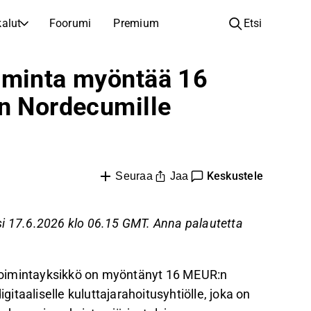
alut
Foorumi
Premium
Etsi
YHTIÖT
OPI SIJOITTAMISESTA
iminta myöntää 16
Yhtiöt
Analyysikoulu
yn Nordecumille
Opi lukemaan ja ymmärtämään osakeanalyysiä
Selaa ja suodata listattujen yhtiöiden listaa
Löydä osakkeita
Sijoituskoulu
Inspiraatiota seuraavaan sijoitukseesi
Oppaita ja oppitunteja sijoitusosaamisen kasvattamiseen
Listautumiset
Salkunhaltijat
Keskustele
Jaa
Seuraa
Uudet listautumiset ja tulevat pörssiannit
Sijoitustietoa jokaiselle tasolle, ensiaskeleista edistyneisiin salkkustrategioihin.
Yhtiökokouskutsut
si 17.6.2026 klo 06.15 GMT. Anna palautetta
Yhtiökokousten päivämäärät ja osakkeenomistajatiedot
ketoimintayksikkö on myöntänyt 16 MEUR:n
gitaaliselle kuluttajarahoitusyhtiölle, joka on