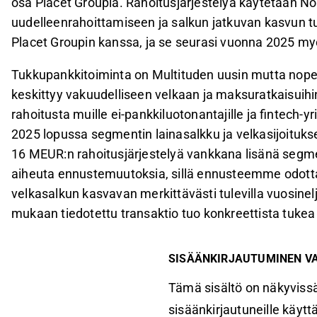
osa Placet Groupia. Rahoitusjärjestelyä käytetään No
uudelleenrahoittamiseen ja salkun jatkuvan kasvun tu
Placet Groupin kanssa, ja se seurasi vuonna 2025 myö
Tukkupankkitoiminta on Multituden uusin mutta nopei
keskittyy vakuudelliseen velkaan ja maksuratkaisuihin
rahoitusta muille ei-pankkiluotonantajille ja fintech-y
2025 lopussa segmentin lainasalkku ja velkasijoituk
16 MEUR:n rahoitusjärjestelyä vankkana lisänä segme
aiheuta ennustemuutoksia, sillä ennusteemme odotta
velkasalkun kasvavan merkittävästi tulevilla vuosi
mukaan tiedotettu transaktio tuo konkreettista tuke
SISÄÄNKIRJAUTUMINEN V
Tämä sisältö on näkyvissä
sisäänkirjautuneille käyttäj