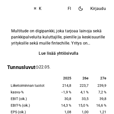
⌘ K
FI
Kirjaudu
Multitude on digipankki, joka tarjoaa lainoja sekä
pankkipalveluita kuluttajille, pienille ja keskisuurille
yrityksille sekä muille fintechille. Yritys on
perustettu vuonna 2005 Suomessa ja toimii tällä
Lue lisää yhtiösivulla
hetkellä 17 maassa. Yhtiöllä on kolme
liiketoimintayksikköä: Consumer Banking
Tunnusluvut
22.05.
(Ferratum), SME Banking (CapitalBox) ja Wholesale
Banking (Multitude Bank).
2025
26e
27e
2025
26e
27e
Liiketoiminnan tuotot
214,8
223,7
239,9
kasvu-%
−1,9 %
4,1 %
7,2 %
EBIT (oik.)
30,8
33,5
39,8
EBIT-% (oik.)
14,3 %
15,0 %
16,6 %
EPS (oik.)
1,08
1,00
1,21