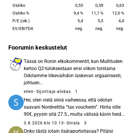
Osinko
0,55
0,58
0,63
Osinko %
9,4 %
11,1 %
12,0 %
P/E (oik.)
5,4
5,3
4,4
EV/EBITDA
neg.
neg.
neg.
Foorumin keskustelut
Tässä on Ronin etkokommentit, kun Multituden
kertoo Q2-tuloksestaan ensi viikon torstaina
Odotamme liikevaihdon laskevan orgaanisesti,
johtuen...
eilen
- Sijoittaja-alokas
1
Hei, olen vielä siinä vaiheessa, että odotan
saavani Nordnetilta “tax voucherin”. Hinta sille
90€, pyysin sitä 27.5., mutta välissä kävin heid...
3.8.2026 klo 10.13
- Siirala
3
Onko tästä jotain lisäraportoitavaa? Pitäisi