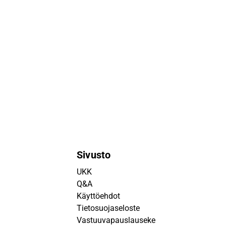
Sivusto
UKK
Q&A
Käyttöehdot
Tietosuojaseloste
Vastuuvapauslauseke