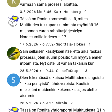
varmaan sama prosessi aloittaa.
3.8.2026 klo 6.46
- Karri Holmberg
0
Tässä on Ronin kommentit siitä, miten
Multituden tukkupankkitoiminta myöntää 16
miljoonan euron rahoitusjärjestelyn
Nordecumille Inderes – 17...
17.6.2026 klo 7.52
- Sijoittaja-alokas
1
Sain sellaisen käsityksen itse, että aika raskas
prosessi, joten suurin positio tuli myytyä ennen
irtoamista. Nyt ostellut vähän takaisin kun...
28.5.2026 klo 9.44
- CloseToStupid
3
Olen tekemässä oikaisua Multituden osingoista
“liikaa perityistä” lähdeveroista. Kuulisin
mielelläni muidenkin kokemuksia, jos olette
aiemmin...
28.5.2026 klo 9.26
- Siirala
7
Tässä on Ronilta yhtiöraportti Multitudesta Q1:n