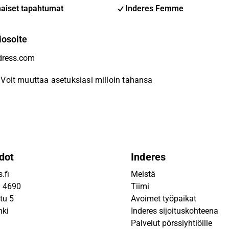
aiset tapahtumat
Inderes Femme
iosoite
Voit muuttaa asetuksiasi milloin tahansa
dot
Inderes
.fi
Meistä
9 4690
Tiimi
tu 5
Avoimet työpaikat
nki
Inderes sijoituskohteena
Palvelut pörssiyhtiöille