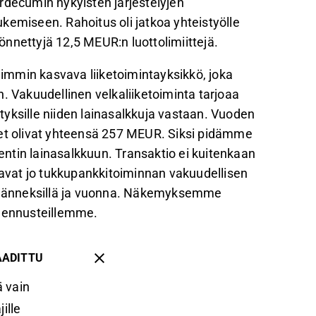
rdecumin nykyisten järjestelyjen
kemiseen. Rahoitus oli jatkoa yhteistyölle
nnettyjä 12,5 MEUR:n luottolimiittejä.
mmin kasvava liiketoimintayksikkö, joka
. Vakuudellinen velkaliiketoiminta tarjoaa
rityksille niiden lainasalkkuja vastaan. Vuoden
set olivat yhteensä 257 MEUR. Siksi pidämme
ntin lainasalkkuun. Transaktio ei kuitenkaan
vat jo tukkupankkitoiminnan vakuudellisen
neljänneksillä ja vuonna. Näkemyksemme
a ennusteillemme.
AADITTU
 vain
ille