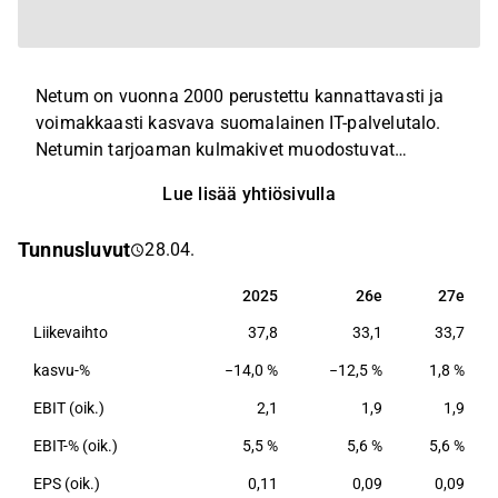
Netum on vuonna 2000 perustettu kannattavasti ja
voimakkaasti kasvava suomalainen IT-palvelutalo.
Netumin tarjoaman kulmakivet muodostuvat
digipalveluiden kehityksestä, järjestelmien
Lue lisää yhtiösivulla
integraatioista ja jatkuvuuspalveluista, kyberturvasta
sekä johdon konsultoinnista. Yhtiöllä on asiakkaita
Tunnusluvut
28.04.
julkishallinnossa ja yksityisten yritysten joukossa.
2025
26e
27e
2025
26e
27e
Liikevaihto
37,8
33,1
33,7
kasvu-%
−14,0 %
−12,5 %
1,8 %
EBIT (oik.)
2,1
1,9
1,9
EBIT-% (oik.)
5,5 %
5,6 %
5,6 %
EPS (oik.)
0,11
0,09
0,09