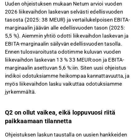
Uuden ohjeistuksen mukaan Netum arvioi vuoden
2026 liikevaihdon laskevan selvästi edellisvuoden
tasosta (2025: 38 MEUR) ja vertailukelpoisen EBITA-
marginaalin jäävän alle edellisvuoden tason (2025:
5,5 %). Aiemmin yhtiö odotti liikevaihdon laskevan ja
EBITA-marginaalin säilyvän edellisvuoden tasolla.
Ennen tulosvaroitusta odotimme kuluvan vuoden
liikevaihdon laskevan 13 % 33 MEUR:oon ja EBITA-
marginaalin asettuvan 5,6 %:iin. Siten uusi ohjeistus
indikoi odotuksiamme heikompaa kannattavuutta, ja
myös liikevaihdon lasku vaikuttaa odotuksiamme
jyrkemmältä.
Q2 on ollut vaikea, eikä loppuvuosi riitä
paikkaamaan tilannetta
Ohjeistuksen laskun taustalla on uusien hankkeiden