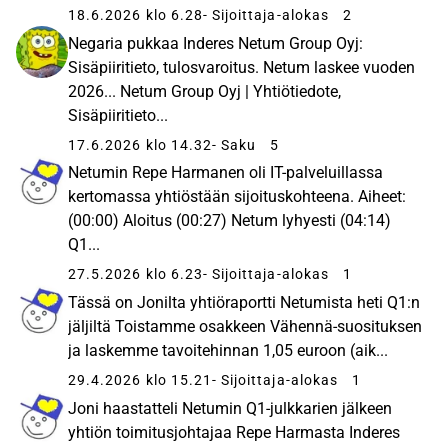
18.6.2026 klo 6.28
- Sijoittaja-alokas
2
Negaria pukkaa Inderes Netum Group Oyj:
Sisäpiiritieto, tulosvaroitus. Netum laskee vuoden
2026... Netum Group Oyj | Yhtiötiedote,
Sisäpiiritieto...
17.6.2026 klo 14.32
- Saku
5
Netumin Repe Harmanen oli IT-palveluillassa
kertomassa yhtiöstään sijoituskohteena. Aiheet:
(00:00) Aloitus (00:27) Netum lyhyesti (04:14)
Q1...
27.5.2026 klo 6.23
- Sijoittaja-alokas
1
Tässä on Jonilta yhtiöraportti Netumista heti Q1:n
jäljiltä Toistamme osakkeen Vähennä-suosituksen
ja laskemme tavoitehinnan 1,05 euroon (aik...
29.4.2026 klo 15.21
- Sijoittaja-alokas
1
Joni haastatteli Netumin Q1-julkkarien jälkeen
yhtiön toimitusjohtajaa Repe Harmasta Inderes