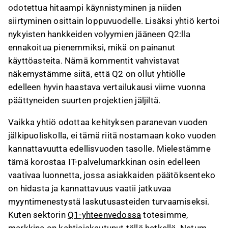
odotettua hitaampi käynnistyminen ja niiden
siirtyminen osittain loppuvuodelle. Lisäksi yhtiö kertoi
nykyisten hankkeiden volyymien jääneen Q2:lla
ennakoitua pienemmiksi, mikä on painanut
käyttöasteita. Nämä kommentit vahvistavat
näkemystämme siitä, että Q2 on ollut yhtiölle
edelleen hyvin haastava vertailukausi viime vuonna
päättyneiden suurten projektien jäljiltä.
Vaikka yhtiö odottaa kehityksen paranevan vuoden
jälkipuoliskolla, ei tämä riitä nostamaan koko vuoden
kannattavuutta edellisvuoden tasolle. Mielestämme
tämä korostaa IT-palvelumarkkinan osin edelleen
vaativaa luonnetta, jossa asiakkaiden päätöksenteko
on hidasta ja kannattavuus vaatii jatkuvaa
myyntimenestystä laskutusasteiden turvaamiseksi.
Kuten sektorin
Q1-yhteenvedossa
totesimme,