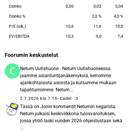
Osinko
0,00
0,02
0,04
Osinko %
2,0 %
4,0 %
P/E (oik.)
10,6
11,6
10,5
EV/EBITDA
10,5
9,0
7,4
Foorumin keskustelut
Netum Uutishuone - Netum Uutishuoneessa
jaamme asiantuntijanäkemyksiä, kerromme
ajankohtaisista asioista ja kutsumme mukaan
tapahtumiimme. Netum...
2.7.2026 klo 7.15
- Cadel
3
Tässä on Jonin kommentit Netumin negarista.
Netum julkaisi keskiviikkona tulosvaroituksen,
jossa yhtiö laski vuoden 2026 ohjeistustaan sekä
...