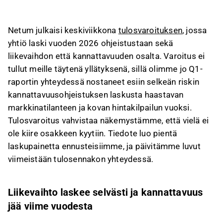
markkinatilanteen vuoksi.
Uuden ohjeistuksen mukaan vuoden 2026
Netum julkaisi keskiviikkona
tulosvaroituksen
, jossa
liikevaihto laskee selvästi vuoden 2025
yhtiö laski vuoden 2026 ohjeistustaan sekä
tasosta (38 MEUR) ja EBITA-marginaali jää alle
liikevaihdon että kannattavuuden osalta. Varoitus ei
edellisvuoden tason (5,5 %).
tullut meille täytenä yllätyksenä, sillä olimme jo Q1-
Q2 on ollut vaikea uusien hankkeiden
raportin yhteydessä nostaneet esiin selkeän riskin
hitaamman käynnistymisen ja nykyisten
kannattavuusohjeistuksen laskusta haastavan
hankkeiden pienempien volyymien vuoksi, mikä
markkinatilanteen ja kovan hintakilpailun vuoksi.
on painanut käyttöasteita.
Tulosvaroitus vahvistaa näkemystämme, että vielä ei
Vaikka yhtiö odottaa parannusta vuoden
ole kiire osakkeen kyytiin. Tiedote luo pientä
jälkipuoliskolla, se ei riitä nostamaan koko
laskupainetta ennusteisiimme, ja päivitämme luvut
vuoden kannattavuutta edellisvuoden tasolle,
viimeistään tulosennakon yhteydessä.
mikä korostaa IT-palvelumarkkinan
haastavuutta.
Liikevaihto laskee selvästi ja kannattavuus
Tämä sisältö on tekoälyn tuottamaa. Anna siihen
jää viime vuodesta
liittyvää palautetta Inderesin
foorumilla
.