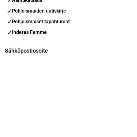
Aamukatsaus
Pohjoismaiden uutiskirje
Pohjoismaiset tapahtumat
Inderes Femme
Sähköpostiosoite
Tilaa
Voit muuttaa asetuksiasi milloin tahansa
Sosiaalinen media