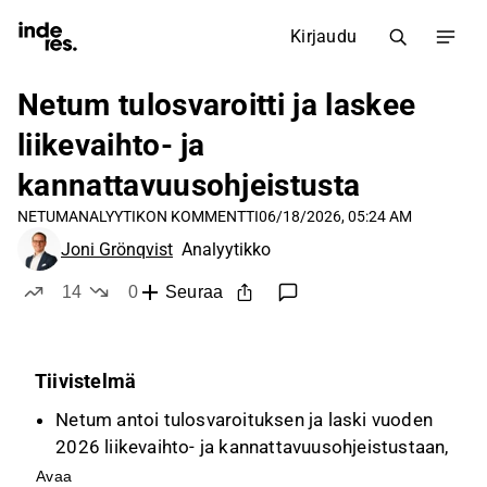
Kirjaudu
Netum tulosvaroitti ja laskee
liikevaihto- ja
kannattavuusohjeistusta
NETUM
ANALYYTIKON KOMMENTTI
06/18/2026, 05:24 AM
Joni Grönqvist
Analyytikko
14
0
Seuraa
tykkää
ei tykkää
Tiivistelmä
Netum antoi tulosvaroituksen ja laski vuoden
2026 liikevaihto- ja kannattavuusohjeistustaan,
mikä ei ollut yllätys haastavan
Avaa