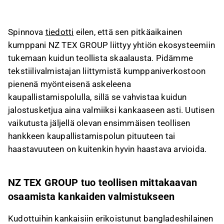
kaupallistamispolulla.
NZ TEX GROUP tuo teollisen mittakaavan
Spinnova
tiedotti
eilen, että sen pitkäaikainen
osaamista kankaiden valmistukseen, erityisesti
kumppani NZ TEX GROUP liittyy yhtiön ekosysteemiin
farkkukankaiden osalta, ja seuraava askel on
tukemaan kuidun teollista skaalausta. Pidämme
farkkukankaiden esittely Kingpins New York -
tekstiilivalmistajan liittymistä kumppaniverkostoon
messuilla heinäkuussa 2026.
pienenä myönteisenä askeleena
Yhteistyö tukee Spinnovan kuidun
kaupallistamispolulla, sillä se vahvistaa kuidun
kaupallistamispolkua, mutta kriittisintä on
jalostusketjua aina valmiiksi kankaaseen asti. Uutisen
edelleen teknologiamyynti ja siihen liittyvien
vaikutusta jäljellä olevan ensimmäisen teollisen
kustannusten alentaminen kilpailukykyiselle
hankkeen kaupallistamispolun pituuteen tai
tasolle.
haastavuuteen on kuitenkin hyvin haastava arvioida.
Kehitystyön ja kumppanineuvotteluiden
valmistuminen on arviomme mukaan ainakin
vuoden päässä, mutta arvioon liittyy suuri
NZ TEX GROUP tuo teollisen mittakaavan
virhemarginaali.
osaamista kankaiden valmistukseen
Tämä sisältö on tekoälyn tuottamaa. Anna siihen
Kudottuihin kankaisiin erikoistunut bangladeshilainen
liittyvää palautetta Inderesin
foorumilla
.