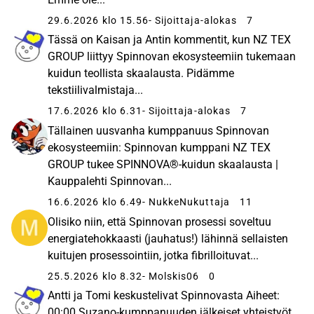
29.6.2026 klo 15.56
- Sijoittaja-alokas
7
Tässä on Kaisan ja Antin kommentit, kun NZ TEX
GROUP liittyy Spinnovan ekosysteemiin tukemaan
kuidun teollista skaalausta. Pidämme
tekstiilivalmistaja...
17.6.2026 klo 6.31
- Sijoittaja-alokas
7
Tällainen uusvanha kumppanuus Spinnovan
ekosysteemiin: Spinnovan kumppani NZ TEX
GROUP tukee SPINNOVA®‑kuidun skaalausta |
Kauppalehti Spinnovan...
16.6.2026 klo 6.49
- NukkeNukuttaja
11
Olisiko niin, että Spinnovan prosessi soveltuu
energiatehokkaasti (jauhatus!) lähinnä sellaisten
kuitujen prosessointiin, jotka fibrilloituvat...
25.5.2026 klo 8.32
- Molskis06
0
Antti ja Tomi keskustelivat Spinnovasta Aiheet:
00:00 Suzano-kumppanuuden jälkeiset yhteistyöt