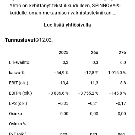
Yhtiö on kehittänyt tekstiilikuidulleen, SPINNOVA®-
kuidulle, oman mekaanisen valmistustekniikan.
Päätoimintojen lisäksi Spinnova harjoittaa alaan
Lue lisää yhtiösivulla
liittyvää tutkimusta ja kehitystä sekä tarjoaa erilaisia
oheispalveluita. Yhtiöllä on toimintaa
Tunnusluvut
12.02.
maailmanlaajuisesti, ja sen pääkonttori on
Jyväskylässä.
2025
26e
27e
2025
26e
27e
Liikevaihto
0,3
0,3
6,0
kasvu-%
−54,9 %
−12,8 %
1 915,0 %
EBIT (oik.)
−13,4
−11,3
−8,8
EBIT-% (oik.)
−3 886,6 %
−3 755,2 %
−145,8 %
EPS (oik.)
−0,35
−0,21
−0,17
Osinko
0,00
0,00
0,00
Osinko %
P/E (oik.)
neg.
neg.
neg.