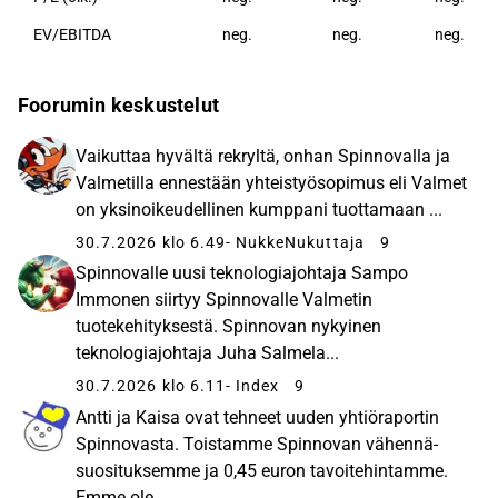
EV/EBITDA
neg.
neg.
neg.
Foorumin keskustelut
Vaikuttaa hyvältä rekryltä, onhan Spinnovalla ja
Valmetilla ennestään yhteistyösopimus eli Valmet
on yksinoikeudellinen kumppani tuottamaan ...
30.7.2026 klo 6.49
- NukkeNukuttaja
9
Spinnovalle uusi teknologiajohtaja Sampo
Immonen siirtyy Spinnovalle Valmetin
tuotekehityksestä. Spinnovan nykyinen
teknologiajohtaja Juha Salmela...
30.7.2026 klo 6.11
- Index
9
Antti ja Kaisa ovat tehneet uuden yhtiöraportin
Spinnovasta. Toistamme Spinnovan vähennä-
suosituksemme ja 0,45 euron tavoitehintamme.
Emme ole...