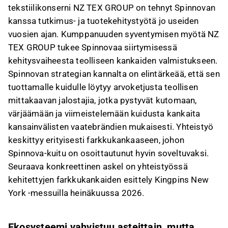
tekstiilikonserni NZ TEX GROUP on tehnyt Spinnovan
kanssa tutkimus- ja tuotekehitystyötä jo useiden
vuosien ajan. Kumppanuuden syventymisen myötä NZ
TEX GROUP tukee Spinnovaa siirtymisessä
kehitysvaiheesta teolliseen kankaiden valmistukseen.
Spinnovan strategian kannalta on elintärkeää, että sen
tuottamalle kuidulle löytyy arvoketjusta teollisen
mittakaavan jalostajia, jotka pystyvät kutomaan,
värjäämään ja viimeistelemään kuidusta kankaita
kansainvälisten vaatebrändien mukaisesti. Yhteistyö
keskittyy erityisesti farkkukankaaseen, johon
Spinnova-kuitu on osoittautunut hyvin soveltuvaksi.
Seuraava konkreettinen askel on yhteistyössä
kehitettyjen farkkukankaiden esittely Kingpins New
York -messuilla heinäkuussa 2026.
Ekosysteemi vahvistuu asteittain, mutta