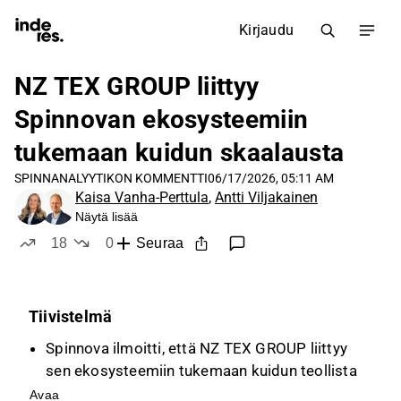
Kirjaudu
NZ TEX GROUP liittyy
Spinnovan ekosysteemiin
tukemaan kuidun skaalausta
SPINN
ANALYYTIKON KOMMENTTI
06/17/2026, 05:11 AM
Kaisa Vanha-Perttula
,
Antti Viljakainen
Näytä lisää
18
0
Seuraa
tykkää
ei tykkää
Tiivistelmä
Spinnova ilmoitti, että NZ TEX GROUP liittyy
sen ekosysteemiin tukemaan kuidun teollista
skaalausta, mikä on pieni myönteinen askel
Avaa