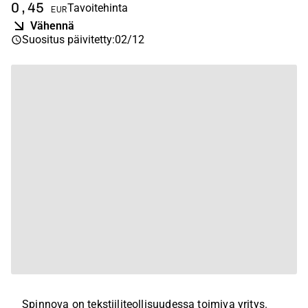
0,45
Tavoitehinta
EUR
Vähennä
Suositus päivitetty
:
02/12
Spinnova on tekstiiliteollisuudessa toimiva yritys.