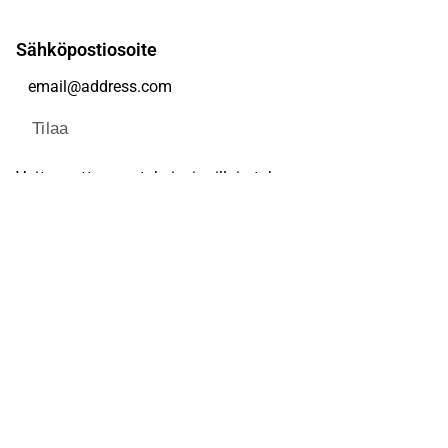
Sähköpostiosoite
Tilaa
Voit muuttaa asetuksiasi milloin tahansa
Sosiaalinen media
Inderes Foorumi
Youtube
Facebook
Instagram
X (Twitter)