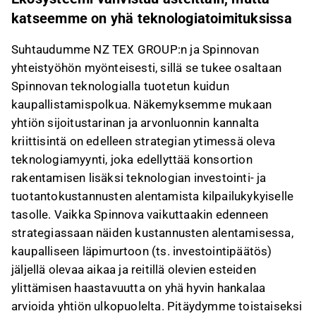
katseemme on yhä teknologiatoimituksissa
Suhtaudumme NZ TEX GROUP:n ja Spinnovan
yhteistyöhön myönteisesti, sillä se tukee osaltaan
Spinnovan teknologialla tuotetun kuidun
kaupallistamispolkua. Näkemyksemme mukaan
yhtiön sijoitustarinan ja arvonluonnin kannalta
kriittisintä on edelleen strategian ytimessä oleva
teknologiamyynti, joka edellyttää konsortion
rakentamisen lisäksi teknologian investointi- ja
tuotantokustannusten alentamista kilpailukykyiselle
tasolle. Vaikka Spinnova vaikuttaakin edenneen
strategiassaan näiden kustannusten alentamisessa,
kaupalliseen läpimurtoon (ts. investointipäätös)
jäljellä olevaa aikaa ja reitillä olevien esteiden
ylittämisen haastavuutta on yhä hyvin hankalaa
arvioida yhtiön ulkopuolelta. Pitäydymme toistaiseksi