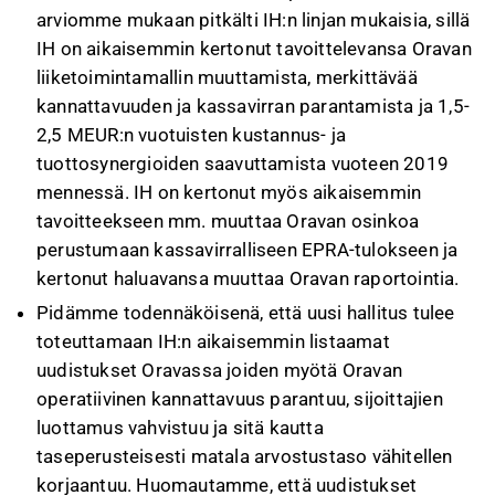
arviomme mukaan pitkälti IH:n linjan mukaisia, sillä
IH on aikaisemmin kertonut tavoittelevansa Oravan
liiketoimintamallin muuttamista, merkittävää
kannattavuuden ja kassavirran parantamista ja 1,5-
2,5 MEUR:n vuotuisten kustannus- ja
tuottosynergioiden saavuttamista vuoteen 2019
mennessä. IH on kertonut myös aikaisemmin
tavoitteekseen mm. muuttaa Oravan osinkoa
perustumaan kassavirralliseen EPRA-tulokseen ja
kertonut haluavansa muuttaa Oravan raportointia.
Pidämme todennäköisenä, että uusi hallitus tulee
toteuttamaan IH:n aikaisemmin listaamat
uudistukset Oravassa joiden myötä Oravan
operatiivinen kannattavuus parantuu, sijoittajien
luottamus vahvistuu ja sitä kautta
taseperusteisesti matala arvostustaso vähitellen
korjaantuu. Huomautamme, että uudistukset