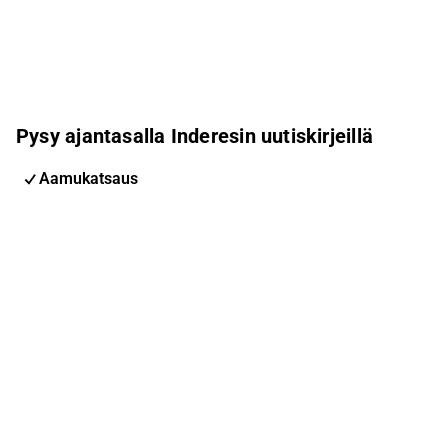
Pysy ajantasalla Inderesin uutiskirjeillä
Aamukatsaus
Pohjoismaiden uutiskirje
Pohjoismaiset tapahtumat
Inderes Femme
Sähköpostiosoite
Tilaa