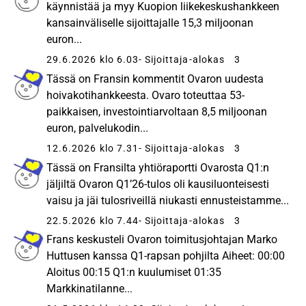
käynnistää ja myy Kuopion liikekeskushankkeen
kansainväliselle sijoittajalle 15,3 miljoonan
euron...
29.6.2026 klo 6.03
- Sijoittaja-alokas
3
Tässä on Fransin kommentit Ovaron uudesta
hoivakotihankkeesta. Ovaro toteuttaa 53-
paikkaisen, investointiarvoltaan 8,5 miljoonan
euron, palvelukodin...
12.6.2026 klo 7.31
- Sijoittaja-alokas
3
Tässä on Fransilta yhtiöraportti Ovarosta Q1:n
jäljiltä Ovaron Q1’26-tulos oli kausiluonteisesti
vaisu ja jäi tulosriveillä niukasti ennusteistamme...
22.5.2026 klo 7.44
- Sijoittaja-alokas
3
Frans keskusteli Ovaron toimitusjohtajan Marko
Huttusen kanssa Q1-rapsan pohjilta Aiheet: 00:00
Aloitus 00:15 Q1:n kuulumiset 01:35
Markkinatilanne...