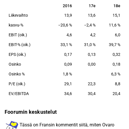
2016
17e
18e
2016
17e
18e
Liikevaihto
13,9
13,6
15,1
kasvu-%
−20,6 %
−2,4 %
11,6 %
EBIT (oik.)
4,6
4,2
6,0
EBIT-% (oik.)
33,1 %
31,0 %
39,7 %
EPS (oik.)
0,17
0,13
0,32
Osinko
0,09
0,00
0,18
Osinko %
1,8 %
6,3 %
P/E (oik.)
29,1
22,3
8,8
EV/EBITDA
34,6
30,4
20,4
Foorumin keskustelut
Tässä on Fransin kommentit siitä, miten Ovaro