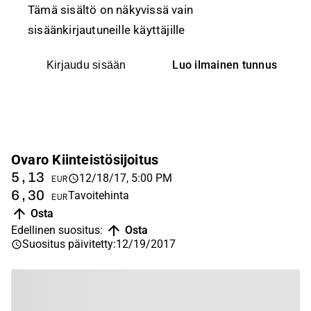
Tämä sisältö on näkyvissä vain
sisäänkirjautuneille käyttäjille
Luo ilmainen tunnus
Kirjaudu sisään
Ovaro Kiinteistösijoitus
5,13
12/18/17, 5:00 PM
EUR
6,30
Tavoitehinta
EUR
Osta
Edellinen suositus
:
Osta
Suositus päivitetty
:
12/19/2017