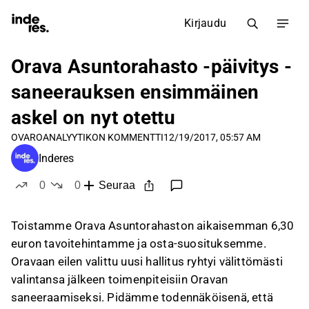
Kirjaudu
Orava Asuntorahasto -päivitys -
saneerauksen ensimmäinen
askel on nyt otettu
OVARO
ANALYYTIKON KOMMENTTI
12/19/2017, 05:57 AM
Inderes
0
0
Seuraa
tykkää
ei tykkää
Toistamme Orava Asuntorahaston aikaisemman 6,30
euron tavoitehintamme ja osta-suosituksemme.
Oravaan eilen valittu uusi hallitus ryhtyi välittömästi
valintansa jälkeen toimenpiteisiin Oravan
saneeraamiseksi. Pidämme todennäköisenä, että