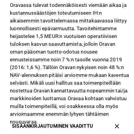
Oravassa tulevat todennäköisesti viemään aikaa ja
kustannussäästöjen toteutumiseen IH:n
aikaisemmin tavoittelemassa mittakaavassa liittyy
luonnollisesti epävarmuutta. Tavoitehintamme
heijastelee 1,5 MEUR:n vuotuisen operatiivisen
tuloksen kasvun saavuttamista, jolloin Oravan
oman pääoman tuotto-odotus nousee
ennusteissamme noin 7 %:n tasolle vuonna 2019
(2016: 1,6 %). Tällöin Oravan nykyisen noin 48 %:n
NAV-alennuksen pitäisi arviomme mukaan kaventua
selvästi. Mikäli uusi hallitus saa toimenpiteillään
nostettua Oravan kannattavuutta nopeammin tai/ja
markkinoiden luottamus Oravaa kohtaan vahvistuu
muilla toimenpiteillä, voi osakkeessa olla myös
arvioimaamme enemmän lyhyen tähtäimen
nousuvaraa.
SISÄÄNKIRJAUTUMINEN VAADITTU