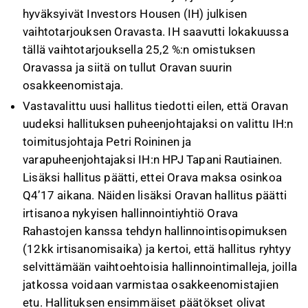
hyväksyivät Investors Housen (IH) julkisen
vaihtotarjouksen Oravasta. IH saavutti lokakuussa
tällä vaihtotarjouksella 25,2 %:n omistuksen
Oravassa ja siitä on tullut Oravan suurin
osakkeenomistaja.
Vastavalittu uusi hallitus tiedotti eilen, että Oravan
uudeksi hallituksen puheenjohtajaksi on valittu IH:n
toimitusjohtaja Petri Roininen ja
varapuheenjohtajaksi IH:n HPJ Tapani Rautiainen.
Lisäksi hallitus päätti, ettei Orava maksa osinkoa
Q4’17 aikana. Näiden lisäksi Oravan hallitus päätti
irtisanoa nykyisen hallinnointiyhtiö Orava
Rahastojen kanssa tehdyn hallinnointisopimuksen
(12kk irtisanomisaika) ja kertoi, että hallitus ryhtyy
selvittämään vaihtoehtoisia hallinnointimalleja, joilla
jatkossa voidaan varmistaa osakkeenomistajien
etu. Hallituksen ensimmäiset päätökset olivat