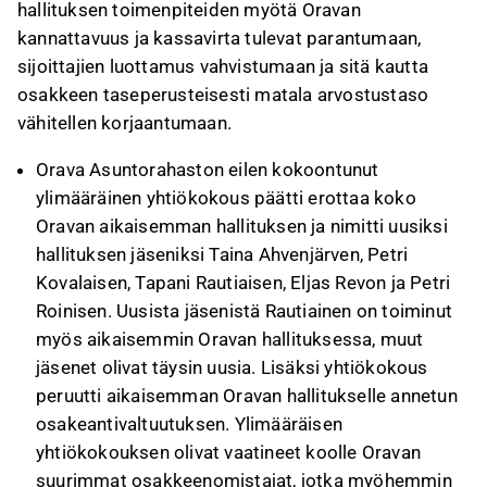
hallituksen toimenpiteiden myötä Oravan
kannattavuus ja kassavirta tulevat parantumaan,
sijoittajien luottamus vahvistumaan ja sitä kautta
osakkeen taseperusteisesti matala arvostustaso
vähitellen korjaantumaan.
Orava Asuntorahaston eilen kokoontunut
ylimääräinen yhtiökokous päätti erottaa koko
Oravan aikaisemman hallituksen ja nimitti uusiksi
hallituksen jäseniksi Taina Ahvenjärven, Petri
Kovalaisen, Tapani Rautiaisen, Eljas Revon ja Petri
Roinisen. Uusista jäsenistä Rautiainen on toiminut
myös aikaisemmin Oravan hallituksessa, muut
jäsenet olivat täysin uusia. Lisäksi yhtiökokous
peruutti aikaisemman Oravan hallitukselle annetun
osakeantivaltuutuksen. Ylimääräisen
yhtiökokouksen olivat vaatineet koolle Oravan
suurimmat osakkeenomistajat, jotka myöhemmin