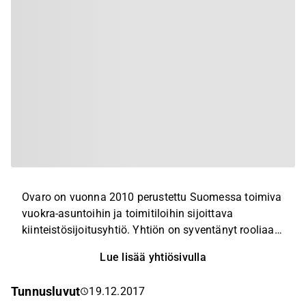
Ovaro on vuonna 2010 perustettu Suomessa toimiva
vuokra-asuntoihin ja toimitiloihin sijoittava
kiinteistösijoitusyhtiö. Yhtiön on syventänyt rooliaan
kiinteistöliiketoiminnassa ottamalla itselleen
Lue lisää yhtiösivulla
kiinteistöjen vuokrauksen ja ylläpidon ohjauksen,
kiinteistöjen kehityksen sekä hankekehityksen ja
Tunnusluvut
19.12.2017
rakennuttamisen.