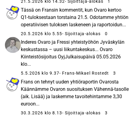
21.5.2026 klo 14.32
- Sijoittaja-alokas
1
Tässä on Fransin kommentit, kun Ovaro kertoo
Q1-tuloksestaan torstaina 21.5. Odotamme yhtiön
operatiivisen tuloksen laskeneen ja raportoidun...
20.5.2026 klo 5.55
- Sijoittaja-alokas
0
Inderes Ovaro ja Fressi yhteistyöhön Jyväskylän
keskustassa – uusi liikuntakeskus... Ovaro
Kiinteistösijoitus OyjJulkaisupäivä 05.05.2026
klo...
5.5.2026 klo 9.37
- Frans-Mikael Rostedt
3
Frans on tehnyt uuden yhtiöraportin Ovarosta
Käännämme Ovaron suosituksen Vähennä-tasolle
(aik. Lisää) ja laskemme tavoitehintamme 3,30
euroon...
30.3.2026 klo 8.13
- Sijoittaja-alokas
3