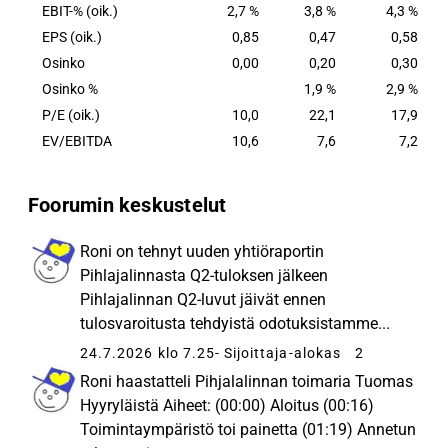
EBIT-% (oik.)
2,7 %
3,8 %
4,3 %
EPS (oik.)
0,85
0,47
0,58
Osinko
0,00
0,20
0,30
Osinko %
1,9 %
2,9 %
P/E (oik.)
10,0
22,1
17,9
EV/EBITDA
10,6
7,6
7,2
Foorumin keskustelut
Roni on tehnyt uuden yhtiöraportin
Pihlajalinnasta Q2-tuloksen jälkeen
Pihlajalinnan Q2-luvut jäivät ennen
tulosvaroitusta tehdyistä odotuksistamme...
24.7.2026 klo 7.25
- Sijoittaja-alokas
2
Roni haastatteli Pihjalalinnan toimaria Tuomas
Hyyryläistä Aiheet: (00:00) Aloitus (00:16)
Toimintaympäristö toi painetta (01:19) Annetun