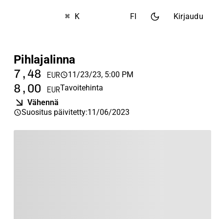
⌘ K
FI
Kirjaudu
Pihlajalinna
7,48
11/23/23, 5:00 PM
EUR
8,00
Tavoitehinta
EUR
Vähennä
Suositus päivitetty
:
11/06/2023