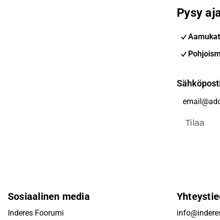
Pysy aja
Aamukat
Pohjoism
Sähköpost
Tilaa
Sosiaalinen media
Yhteystie
Inderes Foorumi
info@inderes