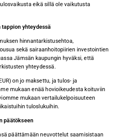
losvaikusta eikä sillä ole vaikutusta
 tappion yhteydessä
imuksen hinnantarkistusehtoa,
sua sekä sairaanhoitopiirien investointien
uassa Jämsän kaupungin hyväksi, että
arkistusten yhteydessä.
) on jo maksettu, ja tulos- ja
omme mukaan enää hovioikeudesta koituviin
arviomme mukaan vertailukelpoisuuteen
ikaistuihin tuloslukuihin.
an päätökseen
änsä päättämään neuvottelut saamisistaan