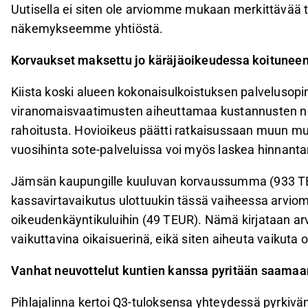
Uutisella ei siten ole arviomme mukaan merkittävää tu
näkemykseemme yhtiöstä.
Korvaukset maksettu jo käräjäoikeudessa koituneen
Kiista koski alueen kokonaisulkoistuksen palvelusop
viranomaisvaatimusten aiheuttamaa kustannusten nou
rahoitusta. Hovioikeus päätti ratkaisussaan muun m
vuosihinta sote-palveluissa voi myös laskea hinnant
Jämsän kaupungille kuuluvan korvaussumma (933 TEUR
kassavirtavaikutus ulottuukin tässä vaiheessa arvi
oikeudenkäyntikuluihin (49 TEUR). Nämä kirjataan 
vaikuttavina oikaisuerinä, eikä siten aiheuta vaikuta o
Vanhat neuvottelut kuntien kanssa pyritään saama
Pihlajalinna kertoi Q3-tuloksensa yhteydessä pyrkiv