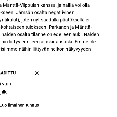
änttä-Vilppulan kanssa, ja näillä voi olla
okseen. Jämsän osalta negatiivinen
tikulut), joten nyt saadulla päätöksellä ei
kekohtaiseen tulokseen. Parkanon ja Mänttä-
n näiden osalta tilanne on edelleen auki. Näiden
hin liittyy edelleen alaskirjausriski. Emme ole
teisiimme näihin liittyvän heikon näkyvyyden
AADITTU
 vain
ille
Luo ilmainen tunnus