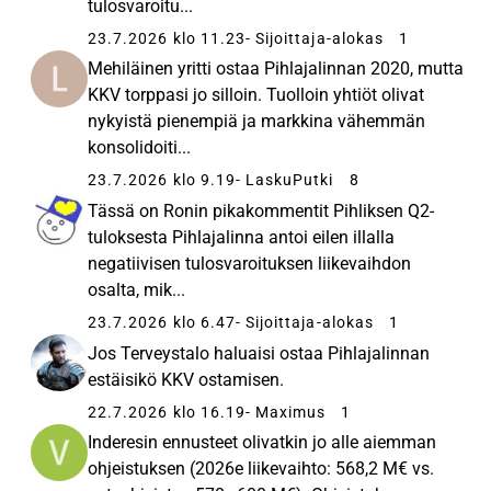
tulosvaroitu...
23.7.2026 klo 11.23
- Sijoittaja-alokas
1
Mehiläinen yritti ostaa Pihlajalinnan 2020, mutta
KKV torppasi jo silloin. Tuolloin yhtiöt olivat
nykyistä pienempiä ja markkina vähemmän
konsolidoiti...
23.7.2026 klo 9.19
- LaskuPutki
8
Tässä on Ronin pikakommentit Pihliksen Q2-
tuloksesta Pihlajalinna antoi eilen illalla
negatiivisen tulosvaroituksen liikevaihdon
osalta, mik...
23.7.2026 klo 6.47
- Sijoittaja-alokas
1
Jos Terveystalo haluaisi ostaa Pihlajalinnan
estäisikö KKV ostamisen.
22.7.2026 klo 16.19
- Maximus
1
Inderesin ennusteet olivatkin jo alle aiemman
ohjeistuksen (2026e liikevaihto: 568,2 M€ vs.