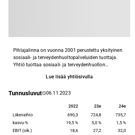
Pihlajalinna on vuonna 2001 perustettu yksityinen
sosiaali- ja terveydenhuoltopalveluiden tuottaja.
Yhtiö tuottaa sosiaali- ja terveydenhuollon
palveluita yksityishenkilöille, yrityksille,
Lue lisää yhtiösivulla
vakuutusyhtiöille ja julkisyhteisöille ja tarjoaa
palveluita niin lääkärikeskuksissa ja
Tunnusluvut
06.11.2023
terveysasemilla, hammasklinikoilla kuin
sairaaloissakin eri puolilla Suomea.
2022
23e
24e
2022
23e
24e
Liikevaihto
690,3
724,8
735,7
kasvu-%
19,5 %
5,0 %
1,5 %
EBIT (oik.)
18,6
27,2
32,0