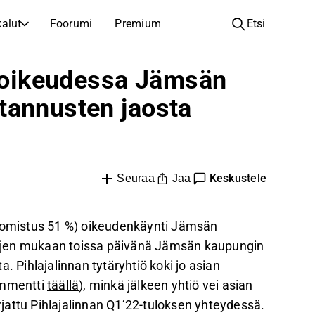
alut
Foorumi
Premium
Etsi
YHTIÖT
OPI SIJOITTAMISESTA
vioikeudessa Jämsän
Yhtiöt
Analyysikoulu
tannusten jaosta
Opi lukemaan ja ymmärtämään osakeanalyysiä
Selaa ja suodata listattujen yhtiöiden listaa
Löydä osakkeita
Sijoituskoulu
Inspiraatiota seuraavaan sijoitukseesi
Oppaita ja oppitunteja sijoitusosaamisen kasvattamiseen
Listautumiset
Salkunhaltijat
Keskustele
Jaa
Seuraa
Uudet listautumiset ja tulevat pörssiannit
Sijoitustietoa jokaiselle tasolle, ensiaskeleista edistyneisiin salkkustrategioihin.
Yhtiökokouskutsut
n omistus 51 %) oikeudenkäynti Jämsän
Yhtiökokousten päivämäärät ja osakkeenomistajatiedot
ojen mukaan toissa päivänä Jämsän kaupungin
ta. Pihlajalinnan tytäryhtiö koki jo asian
ommentti
täällä
), minkä jälkeen yhtiö vei asian
irjattu Pihlajalinnan Q1’22-tuloksen yhteydessä.