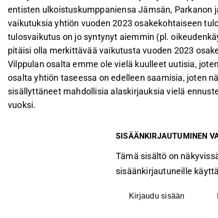
entisten ulkoistuskumppaniensa Jämsän, Parkanon ja M
vaikutuksia yhtiön vuoden 2023 osakekohtaiseen tul
tulosvaikutus on jo syntynyt aiemmin (pl. oikeudenkäyn
pitäisi olla merkittävää vaikutusta vuoden 2023 osa
Vilppulan osalta emme ole vielä kuulleet uutisia, jote
osalta yhtiön taseessa on edelleen saamisia, joten näi
sisällyttäneet mahdollisia alaskirjauksia vielä ennus
vuoksi.
SISÄÄNKIRJAUTUMINEN V
Tämä sisältö on näkyvissä
sisäänkirjautuneille käyttäj
Kirjaudu sisään