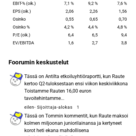
EBIT-% (oik.)
7,1 %
9,2 %
7,6 %
EPS (oik.)
2,06
2,26
1,56
Osinko
0,55
0,65
0,70
Osinko %
4,2 %
4,4 %
4,8 %
P/E (oik.)
6,4
6,5
9,4
EV/EBITDA
1,6
2,7
3,8
Foorumin keskustelut
Tässä on Antilta etkoiluyhtiöraportti, kun Raute
kertoo Q2-tuloksestaan ensi viikon keskiviikkona
Toistamme Rauten 16,00 euron
tavoitehintamme...
eilen
- Sijoittaja-alokas
1
Tässä on Tommin kommentit, kun Raute maksoi
kolmen miljoonan juniorilainansa ja kertyneet
korot heti ekana mahdollisena