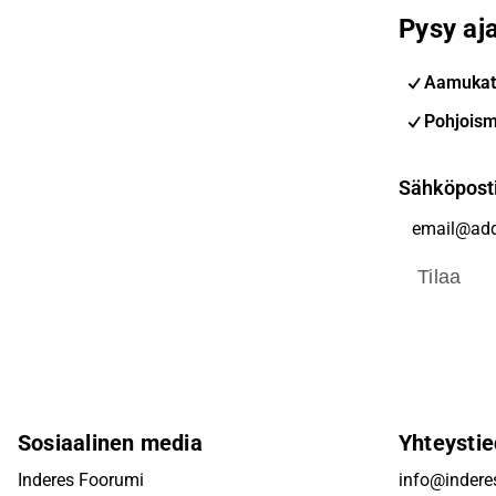
Pysy aja
Aamukat
Pohjoism
Sähköpost
Tilaa
Sosiaalinen media
Yhteystie
Inderes Foorumi
info@inderes