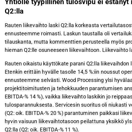
Yhtiölle tyypillinen tulosvipu ei estän
Q2:lla
Rauten liikevaihto laski Q2:lla korkeasta vertailutaso
ennusteemme roimasti. Laskun taustalla oli vertailuk
tilauskanta, mutta kommenttien perusteella myös proj
hieman Q2:lle osuneeseen liikevaihtoon. Liikevaihto l
Rauten oikaistu käyttökate parani Q2:lla liikevaihdo
Etenkin erittäin hyvälle tasolle 14,5 %:iin noussut oper
ennusteemme selvästi. Wood Processing ylsi hyvälaa
projektitoimitusten ja tehokkuuden parantumisen ans
EBITDA-% 14 %), vaikka liikevaihto laskikin jo reippaa
tulosparannuksesta. Servicesin suoritus oli niukasti
(Q2: oik. EBITDA-% 20 %) parantuminen paikkasi liikev
hyvin vaisuun liikevaihtotasoon peilattuna yksikkö y
Q2:lla (Q2: oik. EBITDA-% 11 %).