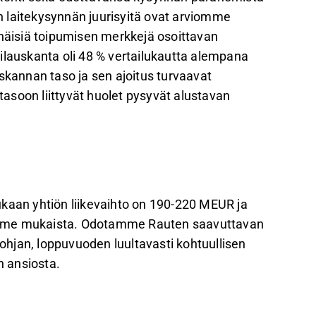
 laitekysynnän juurisyitä ovat arviomme
ähäisiä toipumisen merkkejä osoittavan
ilauskanta oli 48 % vertailukautta alempana
annan taso ja sen ajoitus turvaavat
asoon liittyvät huolet pysyvät alustavan
ukaan yhtiön liikevaihto on 190-220 MEUR ja
emme mukaista. Odotamme Rauten saavuttavan
hjan, loppuvuoden luultavasti kohtuullisen
 ansiosta.