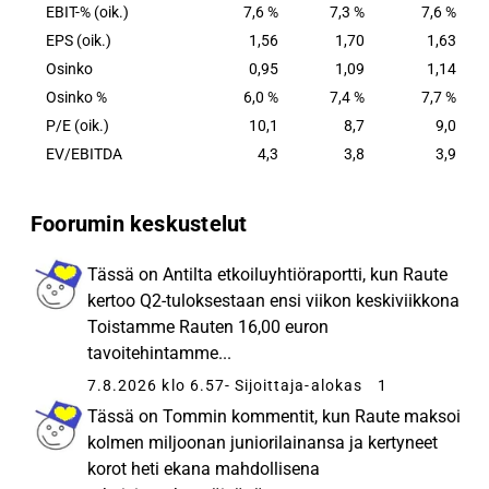
EBIT-% (oik.)
7,6 %
7,3 %
7,6 %
EPS (oik.)
1,56
1,70
1,63
Osinko
0,95
1,09
1,14
Osinko %
6,0 %
7,4 %
7,7 %
P/E (oik.)
10,1
8,7
9,0
EV/EBITDA
4,3
3,8
3,9
Foorumin keskustelut
Tässä on Antilta etkoiluyhtiöraportti, kun Raute
kertoo Q2-tuloksestaan ensi viikon keskiviikkona
Toistamme Rauten 16,00 euron
tavoitehintamme...
7.8.2026 klo 6.57
- Sijoittaja-alokas
1
Tässä on Tommin kommentit, kun Raute maksoi
kolmen miljoonan juniorilainansa ja kertyneet
korot heti ekana mahdollisena