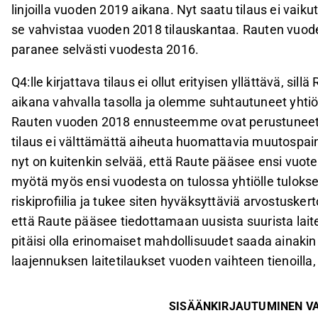
linjoilla vuoden 2019 aikana. Nyt saatu tilaus ei vai
se vahvistaa vuoden 2018 tilauskantaa. Rauten vuoden 
paranee selvästi vuodesta 2016.
Q4:lle kirjattava tilaus ei ollut erityisen yllättävä, si
aikana vahvalla tasolla ja olemme suhtautuneet yhtiön
Rauten vuoden 2018 ennusteemme ovat perustuneet 
tilaus ei välttämättä aiheuta huomattavia muutospai
nyt on kuitenkin selvää, että Raute pääsee ensi vuote
myötä myös ensi vuodesta on tulossa yhtiölle tuloks
riskiprofiilia ja tukee siten hyväksyttäviä arvostus
että Raute pääsee tiedottamaan uusista suurista laite
pitäisi olla erinomaiset mahdollisuudet saada ainak
laajennuksen laitetilaukset vuoden vaihteen tienoilla, 
SISÄÄNKIRJAUTUMINEN V