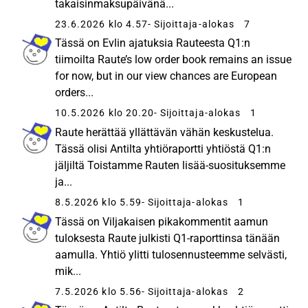
takaisinmaksupäivänä...
23.6.2026 klo 4.57
- Sijoittaja-alokas
7
Tässä on Evlin ajatuksia Rauteesta Q1:n
tiimoilta Raute’s low order book remains an issue
for now, but in our view chances are European
orders...
10.5.2026 klo 20.20
- Sijoittaja-alokas
1
Raute herättää yllättävän vähän keskustelua.
Tässä olisi Antilta yhtiöraportti yhtiöstä Q1:n
jäljiltä Toistamme Rauten lisää-suosituksemme
ja...
8.5.2026 klo 5.59
- Sijoittaja-alokas
1
Tässä on Viljakaisen pikakommentit aamun
tuloksesta Raute julkisti Q1-raporttinsa tänään
aamulla. Yhtiö ylitti tulosennusteemme selvästi,
mik...
7.5.2026 klo 5.56
- Sijoittaja-alokas
2