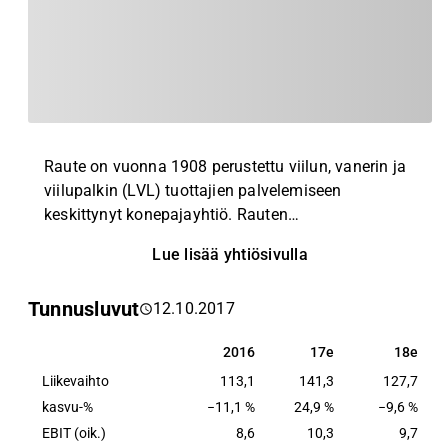
Raute on vuonna 1908 perustettu viilun, vanerin ja
viilupalkin (LVL) tuottajien palvelemiseen
keskittynyt konepajayhtiö. Rauten
teknologiatarjonta kattaa asiakkaiden koko
Lue lisää yhtiösivulla
tuotantoprosessin koneet ja laitteet sekä niihin
liitännäiset palvelut. Yhtiö on ydinalueillaan
Tunnusluvut
12.10.2017
kapean niche-segmenttinsä markkinajohtaja
globaalisti. Raute on myös ainoa toimija
2016
17e
18e
2016
17e
18e
maailmassa, joka pystyy toimittamaan kokonaisen
Liikevaihto
vaneri- tai LVL-tehtaan vaatimat tuotantokoneet.
113,1
141,3
127,7
Yhtiöllä on tuotantoyksiköitä esimerkiksi Aasiassa
kasvu-%
−11,1 %
24,9 %
−9,6 %
ja Yhdysvalloissa.
EBIT (oik.)
8,6
10,3
9,7