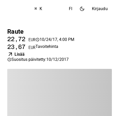
⌘ K
FI
Kirjaudu
Raute
22,72
10/24/17, 4:00 PM
EUR
23,67
Tavoitehinta
EUR
Lisää
Suositus päivitetty
:
10/12/2017