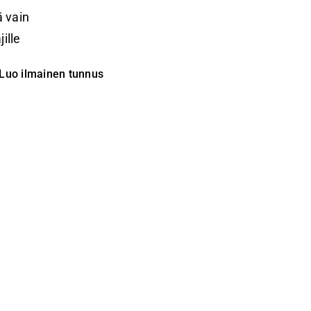
 vain
ille
Luo ilmainen tunnus