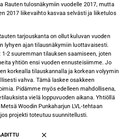
kuta Rauten tulosnäkymiin vuodelle 2017, mutta
2017 liikevaihto kasvaa selvästi ja liiketulos
llä Rauten tarjouskanta on ollut kuluvan vuoden
 lyhyen ajan tilausnäkymiin luottavaisesti.
1-2 suuremman tilauksen saamiseen, joten
neita yhtiön ensi vuoden ennusteisiimme. Jo
en korkealla tilauskannalla ja korkean volyymin
ellisesti vahva. Tämä laskee osakkeen
kertoimia. Pidämme myös edelleen mahdollisena,
tilauksista vielä loppuvuoden aikana. Yhtiöllä
in Metsä Woodin Punkaharjun LVL-tehtaan
jos projekti toteutuu suunnitellusti.
AADITTU