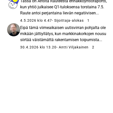
Tässä on Antilta Rauteesta ennakkoyhtiöraportti,
kun yhtiö julkaisee Q1-tuloksensa torstaina 7.5.
Raute antoi perjantaina lievän negatiivisen...
4.5.2026 klo 4.47
- Sijoittaja-alokas
1
Eipä tämä viimeaikaisen uutisvirran pohjalta ole
mikään jättiyllätys, kun markkinakorkojen nousu
siirtää väistämättä rakentamisen toipumista...
30.4.2026 klo 13.20
- Antti Viljakainen
2