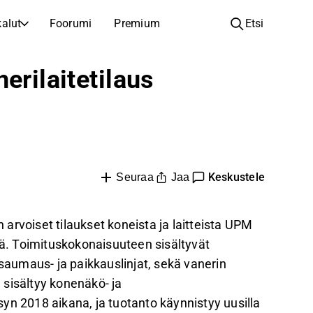
alut
Foorumi
Premium
Etsi
YHTIÖT
OPI SIJOITTAMISESTA
erilaitetilaus
Yhtiöt
Analyysikoulu
Opi lukemaan ja ymmärtämään osakeanalyysiä
Selaa ja suodata listattujen yhtiöiden listaa
Löydä osakkeita
Sijoituskoulu
Inspiraatiota seuraavaan sijoitukseesi
Oppaita ja oppitunteja sijoitusosaamisen kasvattamiseen
Listautumiset
Salkunhaltijat
Keskustele
Jaa
Seuraa
Uudet listautumiset ja tulevat pörssiannit
Sijoitustietoa jokaiselle tasolle, ensiaskeleista edistyneisiin salkkustrategioihin.
Yhtiökokouskutsut
n arvoiset tilaukset koneista ja laitteista UPM
Yhtiökokousten päivämäärät ja osakkeenomistajatiedot
. Toimituskokonaisuuteen sisältyvät
 saumaus- ja paikkauslinjat, sekä vanerin
n sisältyy konenäkö- ja
yn 2018 aikana, ja tuotanto käynnistyy uusilla