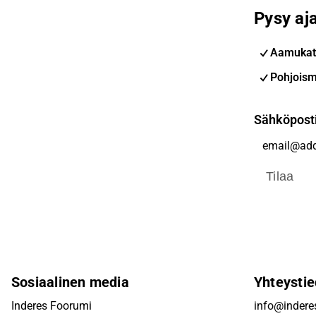
Pysy aja
Aamukat
Pohjoism
Sähköpost
Tilaa
Sosiaalinen media
Yhteystie
Inderes Foorumi
info@inderes