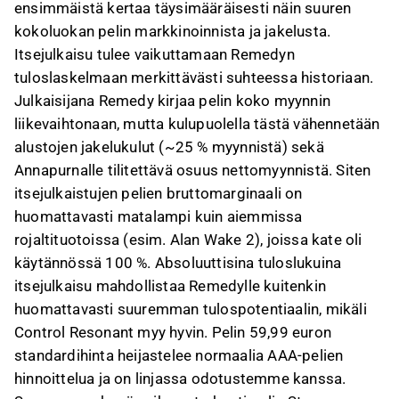
ensimmäistä kertaa täysimääräisesti näin suuren
kokoluokan pelin markkinoinnista ja jakelusta.
Itsejulkaisu tulee vaikuttamaan Remedyn
tuloslaskelmaan merkittävästi suhteessa historiaan.
Julkaisijana Remedy kirjaa pelin koko myynnin
liikevaihtonaan, mutta kulupuolella tästä vähennetään
alustojen jakelukulut (~25 % myynnistä) sekä
Annapurnalle tilitettävä osuus nettomyynnistä. Siten
itsejulkaistujen pelien bruttomarginaali on
huomattavasti matalampi kuin aiemmissa
rojaltituotoissa (esim. Alan Wake 2), joissa kate oli
käytännössä 100 %. Absoluuttisina tuloslukuina
itsejulkaisu mahdollistaa Remedylle kuitenkin
huomattavasti suuremman tulospotentiaalin, mikäli
Control Resonant myy hyvin. Pelin 59,99 euron
standardihinta heijastelee normaalia AAA-pelien
hinnoittelua ja on linjassa odotustemme kanssa.