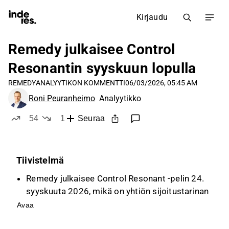
Kirjaudu
Remedy julkaisee Control
Resonantin syyskuun lopulla
REMEDY
ANALYYTIKON KOMMENTTI
06/03/2026, 05:45 AM
Roni Peuranheimo
Analyytikko
54
1
Seuraa
tykkää
ei tykkää
Tiivistelmä
Remedy julkaisee Control Resonant -pelin 24.
syyskuuta 2026, mikä on yhtiön sijoitustarinan
ja tuloskehityksen kannalta kriittinen ajuri.
Avaa
Itsejulkaisumalli vaikuttaa merkittävästi