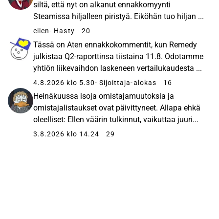
siltä, että nyt on alkanut ennakkomyynti
Steamissa hiljalleen piristyä. Eiköhän tuo hiljan ...
eilen
- Hasty
20
Tässä on Aten ennakkokommentit, kun Remedy
julkistaa Q2-raporttinsa tiistaina 11.8. Odotamme
yhtiön liikevaihdon laskeneen vertailukaudesta ...
4.8.2026 klo 5.30
- Sijoittaja-alokas
16
Heinäkuussa isoja omistajamuutoksia ja
omistajalistaukset ovat päivittyneet. Allapa ehkä
oleelliset: Ellen väärin tulkinnut, vaikuttaa juuri...
3.8.2026 klo 14.24
29