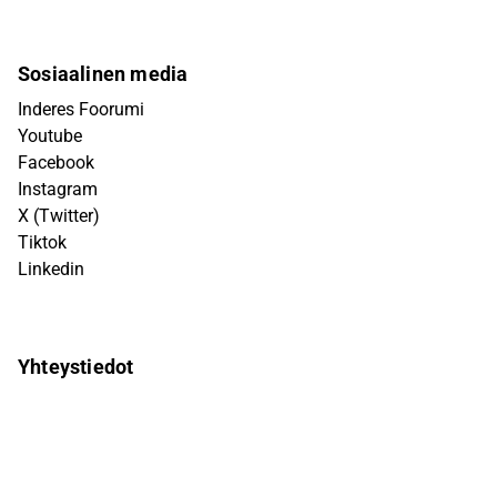
Sosiaalinen media
Inderes Foorumi
Youtube
Facebook
Instagram
X (Twitter)
Tiktok
Linkedin
Yhteystiedot
info@inderes.fi
+358 10 219 4690
Porkkalankatu 5
00180 Helsinki