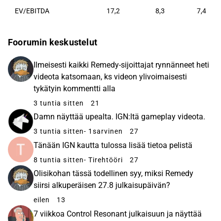
EV/EBITDA
17,2
8,3
7,4
Foorumin keskustelut
Ilmeisesti kaikki Remedy-sijoittajat rynnänneet heti
videota katsomaan, ks videon ylivoimaisesti
tykätyin kommentti alla
3 tuntia sitten
21
Damn näyttää upealta. IGN:ltä gameplay videota.
3 tuntia sitten
- 1sarvinen
27
Tänään IGN kautta tulossa lisää tietoa pelistä
8 tuntia sitten
- Tirehtööri
27
Olisikohan tässä todellinen syy, miksi Remedy
siirsi alkuperäisen 27.8 julkaisupäivän?
eilen
13
7 viikkoa Control Resonant julkaisuun ja näyttää