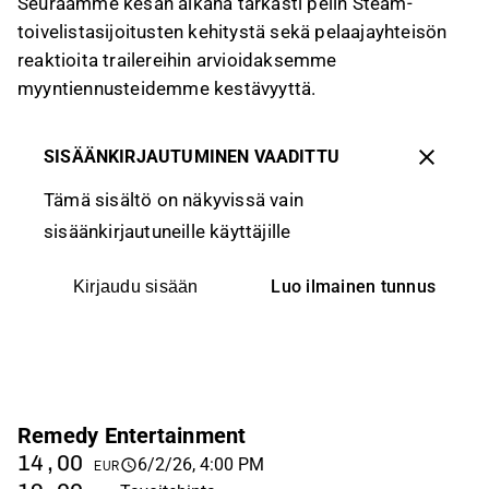
Seuraamme kesän aikana tarkasti pelin Steam-
toivelistasijoitusten kehitystä sekä pelaajayhteisön
reaktioita trailereihin arvioidaksemme
myyntiennusteidemme kestävyyttä.
SISÄÄNKIRJAUTUMINEN VAADITTU
Tämä sisältö on näkyvissä vain
sisäänkirjautuneille käyttäjille
Luo ilmainen tunnus
Kirjaudu sisään
Remedy Entertainment
14,00
6/2/26, 4:00 PM
EUR