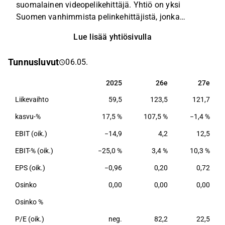
suomalainen videopelikehittäjä. Yhtiö on yksi
Suomen vanhimmista pelinkehittäjistä, jonka
tunnetuimpia pelejä ovat Max Payne, Alan Wake,
Lue lisää yhtiösivulla
Quantum Break ja Control. Remedy tunnetaan
maailmalla parhaiten tarinavetoisista
Tunnusluvut
06.05.
toimintapeleistä ja on yksi arvostetuimpia itsenäisiä
AAA-pelistudioita maailmassa. Remedy kehittää
2025
26e
27e
2025
26e
27e
korkeatasoisia, suurten pelistudioiden massapeleistä
Liikevaihto
59,5
123,5
121,7
selkeästi erottuvia pelejä pääsääntöisesti PC:lle,
Xboxille ja Playstationille.
kasvu-%
17,5 %
107,5 %
−1,4 %
EBIT (oik.)
−14,9
4,2
12,5
EBIT-% (oik.)
−25,0 %
3,4 %
10,3 %
EPS (oik.)
−0,96
0,20
0,72
Osinko
0,00
0,00
0,00
Osinko %
P/E (oik.)
neg.
82,2
22,5