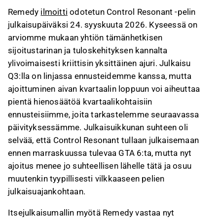
Remedyn tuloslaskelmaan, sillä yhtiö kirjaa
Remedy
ilmoitti
odotetun Control Resonant -pelin
pelin koko myynnin liikevaihtona, mutta
julkaisupäiväksi 24. syyskuuta 2026. Kyseessä on
vähentää jakelukulut ja Annapurnalle
arviomme mukaan yhtiön tämänhetkisen
tilitettävän osuuden.
sijoitustarinan ja tuloskehityksen kannalta
Itsejulkaisun bruttomarginaali on matalampi
ylivoimaisesti kriittisin yksittäinen ajuri. Julkaisu
kuin aiemmissa rojaltituotoissa, mutta se
Q3:lla on linjassa ennusteidemme kanssa, mutta
tarjoaa suuremman tulospotentiaalin, jos peli
ajoittuminen aivan kvartaalin loppuun voi aiheuttaa
myy hyvin.
pientä hienosäätöä kvartaalikohtaisiin
Seuraamme pelin Steam-toivelistasijoituksia ja
ennusteisiimme, joita tarkastelemme seuraavassa
pelaajayhteisön reaktioita arvioidaksemme
päivityksessämme. Julkaisuikkunan suhteen oli
myyntiennusteiden kestävyyttä.
selvää, että Control Resonant tullaan julkaisemaan
Tämä sisältö on tekoälyn tuottamaa. Anna siihen
ennen marraskuussa tulevaa GTA 6:ta, mutta nyt
liittyvää palautetta Inderesin
foorumilla
.
ajoitus menee jo suhteellisen lähelle tätä ja osuu
muutenkin tyypillisesti vilkkaaseen pelien
julkaisuajankohtaan.
Itsejulkaisumallin myötä Remedy vastaa nyt