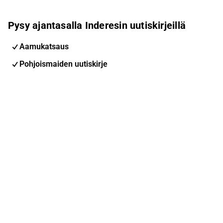
Pysy ajantasalla Inderesin uutiskirjeillä
Aamukatsaus
Pohjoismaiden uutiskirje
Pohjoismaiset tapahtumat
Inderes Femme
Sähköpostiosoite
Tilaa
Voit muuttaa asetuksiasi milloin tahansa