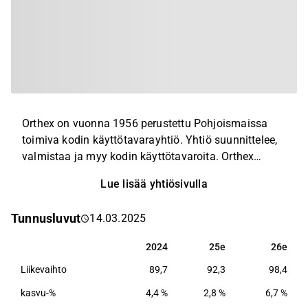
Orthex on vuonna 1956 perustettu Pohjoismaissa
toimiva kodin käyttötavarayhtiö. Yhtiö suunnittelee,
valmistaa ja myy kodin käyttötavaroita. Orthex
tarjoaa laajan valikoiman tuotteita neljässä
Lue lisää yhtiösivulla
tuoteryhmässä: Säilytys, Keittiö, Koti ja Piha sekä
Kasvien hoito. Orthexin jakelukanavina toimivat
Tunnusluvut
14.03.2025
pääsääntöisesti eurooppalaiset vähittäiskaupan
ketjut. Valtaosa yhtiön liiketoiminnasta tapahtuu
2024
25e
26e
2024
25e
26e
Pohjoismaissa.
Liikevaihto
89,7
92,3
98,4
kasvu-%
4,4 %
2,8 %
6,7 %