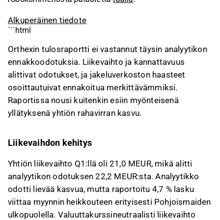
Alkuperäinen tiedote
```html
Orthexin tulosraportti ei vastannut täysin analyytikon
ennakkoodotuksia. Liikevaihto ja kannattavuus
alittivat odotukset, ja jakeluverkoston haasteet
osoittautuivat ennakoitua merkittävämmiksi.
Raportissa nousi kuitenkin esiin myönteisenä
yllätyksenä yhtiön rahavirran kasvu.
Liikevaihdon kehitys
Yhtiön liikevaihto Q1:llä oli 21,0 MEUR, mikä alitti
analyytikon odotuksen 22,2 MEUR:sta. Analyytikko
odotti lievää kasvua, mutta raportoitu 4,7 % lasku
viittaa myynnin heikkouteen erityisesti Pohjoismaiden
ulkopuolella. Valuuttakurssineutraalisti liikevaihto