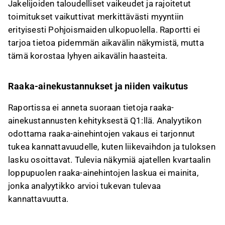
Jakelijoiden taloudelliset vaikeudet ja rajoitetut
toimitukset vaikuttivat merkittävästi myyntiin
erityisesti Pohjoismaiden ulkopuolella. Raportti ei
tarjoa tietoa pidemmän aikavälin näkymistä, mutta
tämä korostaa lyhyen aikavälin haasteita.
Raaka-ainekustannukset ja niiden vaikutus
Raportissa ei anneta suoraan tietoja raaka-
ainekustannusten kehityksestä Q1:llä. Analyytikon
odottama raaka-ainehintojen vakaus ei tarjonnut
tukea kannattavuudelle, kuten liikevaihdon ja tuloksen
lasku osoittavat. Tulevia näkymiä ajatellen kvartaalin
loppupuolen raaka-ainehintojen laskua ei mainita,
jonka analyytikko arvioi tukevan tulevaa
kannattavuutta.