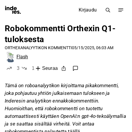
Kirjaudu
Robokommentti Orthexin Q1-
tuloksesta
ORTHEX
ANALYYTIKON KOMMENTTI
05/15/2025, 06:03 AM
Flash
3
1
Seuraa
tykkää
ei tykkää
Tämä on roboanalyytikon kirjoittama pikakommentti,
joka pohjautuu yhtiön julkaisemaan tulokseen ja
Inderesin analyytikon ennakkokommenttiin.
Huomioithan, että robokommentti on tuotettu
automaattisesti käyttäen OpenAI:n gpt-4o-tekoälymallia
ja se saattaa sisältää virheitä. Voit antaa
robokommentista palautetta
täällä
.