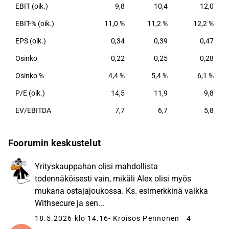
EBIT (oik.)
9,8
10,4
12,0
EBIT-% (oik.)
11,0 %
11,2 %
12,2 %
EPS (oik.)
0,34
0,39
0,47
Osinko
0,22
0,25
0,28
Osinko %
4,4 %
5,4 %
6,1 %
P/E (oik.)
14,5
11,9
9,8
EV/EBITDA
7,7
6,7
5,8
Foorumin keskustelut
Yrityskauppahan olisi mahdollista
todennäköisesti vain, mikäli Alex olisi myös
mukana ostajajoukossa. Ks. esimerkkinä vaikka
Withsecure ja sen...
18.5.2026 klo 14.16
- Kroisos Pennonen
4