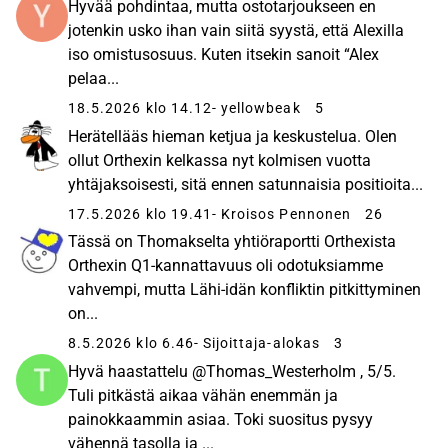
Hyvää pohdintaa, mutta ostotarjoukseen en
jotenkin usko ihan vain siitä syystä, että Alexilla
iso omistusosuus. Kuten itsekin sanoit “Alex
pelaa...
18.5.2026 klo 14.12
- yellowbeak
5
Herätellääs hieman ketjua ja keskustelua. Olen
ollut Orthexin kelkassa nyt kolmisen vuotta
yhtäjaksoisesti, sitä ennen satunnaisia positioita...
17.5.2026 klo 19.41
- Kroisos Pennonen
26
Tässä on Thomakselta yhtiöraportti Orthexista
Orthexin Q1-kannattavuus oli odotuksiamme
vahvempi, mutta Lähi-idän konfliktin pitkittyminen
on...
8.5.2026 klo 6.46
- Sijoittaja-alokas
3
Hyvä haastattelu @Thomas_Westerholm , 5/5.
Tuli pitkästä aikaa vähän enemmän ja
painokkaammin asiaa. Toki suositus pysyy
vähennä tasolla ja ...