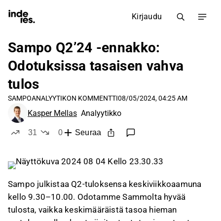
Kirjaudu
Sampo Q2’24 -ennakko:
Odotuksissa tasaisen vahva
tulos
SAMPO
ANALYYTIKON KOMMENTTI
08/05/2024, 04:25 AM
Kasper Mellas
Analyytikko
31
0
Seuraa
tykkää
ei tykkää
Sampo julkistaa Q2-tuloksensa keskiviikkoaamuna
kello 9.30–10.00. Odotamme Sammolta hyvää
tulosta, vaikka keskimääräistä tasoa hieman