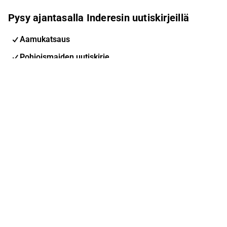
Pysy ajantasalla Inderesin uutiskirjeillä
Aamukatsaus
Pohjoismaiden uutiskirje
Pohjoismaiset tapahtumat
Inderes Femme
Sähköpostiosoite
Tilaa
Voit muuttaa asetuksiasi milloin tahansa