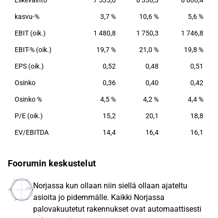
Liikevaihto
7 535,0
8 336,3
8 800,4
hajautettuja. Sampo-konserni toimii Suomessa,
Ruotsissa, Norjassa, Tanskassa, Isossa-Britanniassa
kasvu-%
3,7 %
10,6 %
5,6 %
ja Baltian maissa. Sen suurin asiakasryhmä ovat
EBIT (oik.)
1 480,8
1 750,3
1 746,8
henkilöasiakkaat Pohjoismaissa ja Isossa-
Britanniassa, joiden osuus vakuutusmaksutuotoista
EBIT-% (oik.)
19,7 %
21,0 %
19,8 %
on yli 65 prosenttia. Konserni on
EPS (oik.)
0,52
0,48
0,51
vahinkovakuuttamisessa johtava yhtiö myös
Osinko
pohjoismaisilla yritysvakuutusmarkkinoilla.
0,36
0,40
0,42
Osinko %
4,5 %
4,2 %
4,4 %
P/E (oik.)
15,2
20,1
18,8
EV/EBITDA
14,4
16,4
16,1
Foorumin keskustelut
Norjassa kun ollaan niin siellä ollaan ajateltu
asioita jo pidemmälle. Kaikki Norjassa
palovakuutetut rakennukset ovat automaattisesti