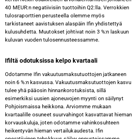
40 MEUR:n negatiivisiin tuottoihin Q2:lla. Verrokkien
tulosraporttien perusteella olemme myös
tarkistaneet aavistuksen alaspäin Ifin yhdistettyä
kulusuhdetta. Muutokset johtivat noin 3 %:n laskuun
kuluvan vuoden tulosennusteessamme.
Ifiltä odotuksissa kelpo kvartaali
Odotamme Ifin vakuutusmaksutuottojen jatkaneen
noin 6 %:n kasvussa. Vakuutusmaksutuottojen kasvu
tulee yhä pääosin hinnankorotuksista, sillä
esimerkiksi uusien ajoneuvojen myynti on säilynyt
Pohjoismaissa heikkona. Arviomme mukaan
kvartaalille osuneet suurvahingot kasvattavat hieman
korvauskuluja, joten odotamme vahinkosuhteen
heikentyvän hieman vertailukaudesta. Ifin
operatiivinen tehokkuus säilyy ennusteissamme