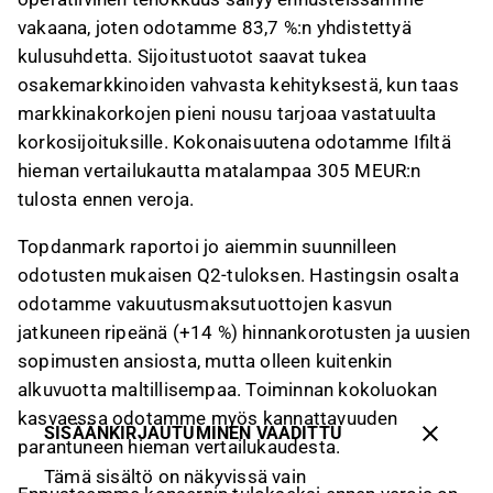
vakaana, joten odotamme 83,7 %:n yhdistettyä
kulusuhdetta. Sijoitustuotot saavat tukea
osakemarkkinoiden vahvasta kehityksestä, kun taas
markkinakorkojen pieni nousu tarjoaa vastatuulta
korkosijoituksille. Kokonaisuutena odotamme Ifiltä
hieman vertailukautta matalampaa 305 MEUR:n
tulosta ennen veroja.
Topdanmark raportoi jo aiemmin suunnilleen
odotusten mukaisen Q2-tuloksen. Hastingsin osalta
odotamme vakuutusmaksutuottojen kasvun
jatkuneen ripeänä (+14 %) hinnankorotusten ja uusien
sopimusten ansiosta, mutta olleen kuitenkin
alkuvuotta maltillisempaa. Toiminnan kokoluokan
kasvaessa odotamme myös kannattavuuden
SISÄÄNKIRJAUTUMINEN VAADITTU
parantuneen hieman vertailukaudesta.
Tämä sisältö on näkyvissä vain