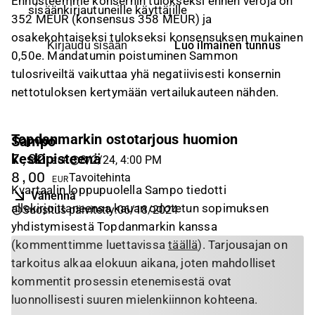
Ennusteemme konsernin tulokseksi ennen veroja on
sisäänkirjautuneille käyttäjille
352 MEUR (konsensus 358 MEUR) ja
osakekohtaiseksi tulokseksi konsensuksen mukainen
Luo ilmainen tunnus
Kirjaudu sisään
0,50e. Mandatumin poistuminen Sammon
tulosriveiltä vaikuttaa yhä negatiivisesti konsernin
nettotuloksen kertymään vertailukauteen nähden.
Topdanmarkin ostotarjous huomion
Sampo
keskipisteenä
7,92
8/2/24, 4:00 PM
EUR
8,00
Tavoitehinta
EUR
Kvartaalin loppupuolella Sampo tiedotti
Vähennä
allekirjoittaneensa kauan odotetun sopimuksen
Suositus päivitetty
:
06/18/2024
yhdistymisestä Topdanmarkin kanssa
(kommenttimme luettavissa
täällä
). Tarjousajan on
tarkoitus alkaa elokuun aikana, joten mahdolliset
kommentit prosessin etenemisestä ovat
luonnollisesti suuren mielenkiinnon kohteena.