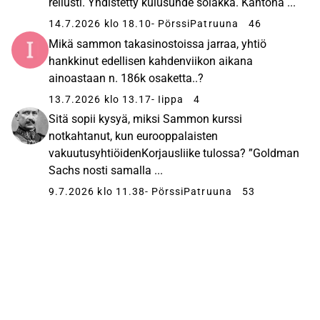
reilusti. Yhdistetty kulusuhde solakka. Kantona ...
14.7.2026 klo 18.10
- PörssiPatruuna
46
Mikä sammon takasinostoissa jarraa, yhtiö
hankkinut edellisen kahdenviikon aikana
ainoastaan n. 186k osaketta..?
13.7.2026 klo 13.17
- Iippa
4
Sitä sopii kysyä, miksi Sammon kurssi
notkahtanut, kun eurooppalaisten
vakuutusyhtiöiden​Korjausliike tulossa? ”Goldman
Sachs nosti samalla ...
9.7.2026 klo 11.38
- PörssiPatruuna
53