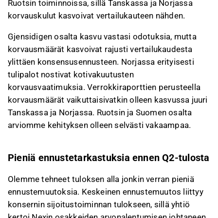
Ruotsin toiminnoissa, sillä Tanskassa ja Norjassa
korvauskulut kasvoivat vertailukauteen nähden.
Gjensidigen osalta kasvu vastasi odotuksia, mutta
korvausmäärät kasvoivat rajusti vertailukaudesta
ylittäen konsensusennusteen. Norjassa erityisesti
tulipalot nostivat kotivakuutusten
korvausvaatimuksia. Verrokkiraporttien perusteella
korvausmäärät vaikuttaisivatkin olleen kasvussa juuri
Tanskassa ja Norjassa. Ruotsin ja Suomen osalta
arviomme kehityksen olleen selvästi vakaampaa.
Pieniä ennustetarkastuksia ennen Q2-tulosta
Olemme tehneet tuloksen alla jonkin verran pieniä
ennustemuutoksia. Keskeinen ennustemuutos liittyy
konsernin sijoitustoiminnan tulokseen, sillä yhtiö
kertoi Nexin osakkeiden arvonalentumisen johtaneen