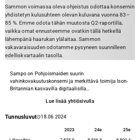
Sammon voimassa oleva ohjeistus odottaa konsernin
yhdistetyn kulusuhteen olevan kuluvana vuonna 83–
85 %. Emme odota tähän muutosta Q2-raportilla,
vaikka omat ennusteemme ovatkin tällä hetkellä
lähempänä haarukan ylälaitaa. Sammon
vakavaraisuuden odotamme pysyneen suunnilleen
edelliskvartaalin tasolla.
Sampo on Pohjoismaiden suurin
vahinkovakuutuskonserni ja merkittävä toimija Ison-
Britannian kasvavilla digitaalisilla
vahinkovakuutusmarkkinoilla. Sampo-konsernilla on
Lue lisää yhtiösivulla
9 miljoonaa asiakasta ja noin 15 000 työntekijää.
Konsernin vakuutusmaksutuotot olivat 9,1 miljardia
Tunnusluvut
18.06.2024
euroa vuonna 2025 ja tästä noin 75 prosenttia tuli
Pohjoismaista. Konsernin liiketoiminnot ovat
2023
24e
25e
2023
24e
25e
maantieteellisesti, toimialoittain ja asiakasryhmittäin