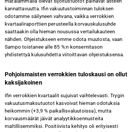
matalammalla olevat sijoitustuotot painavat asteen
kannattavuutta. Ifin vakuutustoiminnan tuloksen
odotamme säilyneen vahvana, vaikka verrokkien
kvartaaliraporttien perusteella korvauskulusuhde
saattaakin olla hieman nousussa vertailukauteen
nähden. Ohjeistukseen emme odota muutosta, vaan
Sampo toistanee alle 85 %:n konsernitason
yhdistettyä kulusuhdetta viitoittavan ohjeistuksensa.
Pohjoismaisten verrokkien tuloskausi on ollut
kaksijakoinen
Ifin verrokkien kvartaalit sujuivat vaihtelevasti. Trygin
vakuutusmaksutuotot kasvoivat hieman odotuksia
heikommin (+3,9 % paikallisvaluutoissa), mutta
korvausmäärät jäivät analyytikkoennusteita
maltillisemmiksi. Positiivista kehitys oli erityisesti