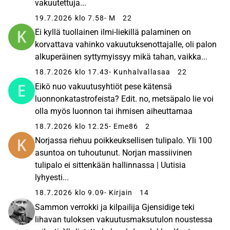
vakuutettuja...
19.7.2026 klo 7.58
- M
22
Ei kyllä tuollainen ilmi-liekillä palaminen on
korvattava vahinko vakuutuksenottajalle, oli palon
alkuperäinen syttymyissyy mikä tahan, vaikka...
18.7.2026 klo 17.43
- Kunhalvallasaa
22
Eikö nuo vakuutusyhtiöt pese kätensä
luonnonkatastrofeista? Edit. no, metsäpalo lie voi
olla myös luonnon tai ihmisen aiheuttamaa
18.7.2026 klo 12.25
- Eme86
2
Norjassa riehuu poikkeuksellisen tulipalo. Yli 100
asuntoa on tuhoutunut. Norjan massiivinen
tulipalo ei sittenkään hallinnassa | Uutisia
lyhyesti...
18.7.2026 klo 9.09
- Kirjain
14
Sammon verrokki ja kilpailija Gjensidige teki
lihavan tuloksen vakuutusmaksutulon noustessa