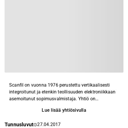
Scanfil on vuonna 1976 perustettu vertikaalisesti
integroitunut ja etenkin teollisuuden elektroniikkaan
asemoitunut sopimusvalmistaja. Yhtiö on
keskittynyt elektroniikan ja erilaisten järjestelmien
Lue lisää yhtiösivulla
muodostamien tuotekokonaisuuksien integrointiin.
Päivittäisen tekemisen tasolla tämä tarkoittaa sitä,
Tunnusluvut
27.04.2017
että Scanfililla on taitoa valmistaa asiakkaan (ts.