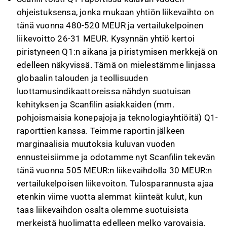
ohjeistuksensa, jonka mukaan yhtiön liikevaihto on
tänä vuonna 480-520 MEUR ja vertailukelpoinen
liikevoitto 26-31 MEUR. Kysynnän yhtiö kertoi
piristyneen Q1:n aikana ja piristymisen merkkejä on
edelleen näkyvissä. Tämä on mielestämme linjassa
globaalin talouden ja teollisuuden
luottamusindikaattoreissa nähdyn suotuisan
kehityksen ja Scanfilin asiakkaiden (mm.
pohjoismaisia konepajoja ja teknologiayhtiöitä) Q1-
raporttien kanssa. Teimme raportin jälkeen
marginaalisia muutoksia kuluvan vuoden
ennusteisiimme ja odotamme nyt Scanfilin tekevän
tänä vuonna 505 MEUR:n liikevaihdolla 30 MEUR:n
vertailukelpoisen liikevoiton. Tulosparannusta ajaa
etenkin viime vuotta alemmat kiinteät kulut, kun
taas liikevaihdon osalta olemme suotuisista
merkeistä huolimatta edelleen melko varovaisia.