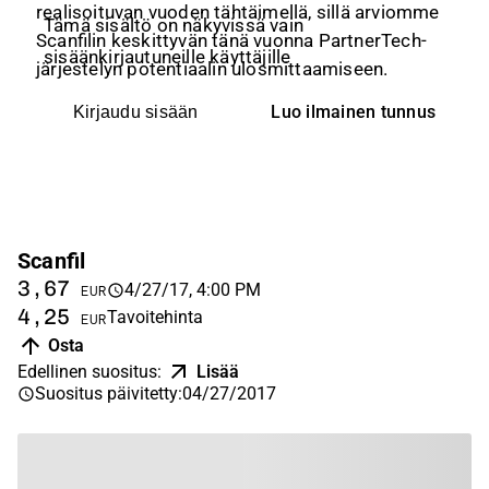
realisoituvan vuoden tähtäimellä, sillä arviomme
Tämä sisältö on näkyvissä vain
Scanfilin keskittyvän tänä vuonna PartnerTech-
sisäänkirjautuneille käyttäjille
järjestelyn potentiaalin ulosmittaamiseen.
Luo ilmainen tunnus
Kirjaudu sisään
Scanfil
3,67
4/27/17, 4:00 PM
EUR
4,25
Tavoitehinta
EUR
Osta
Edellinen suositus
:
Lisää
Suositus päivitetty
:
04/27/2017