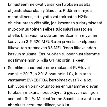
Ennusteemme ovat varsinkin tuloksen osalta
ohjeistushaarukan ylälaidalla. Pidämme myös
mahdollisena, että yhtiö voi tarkastaa H2:lla
ohjeistustaan ylöspäin, jos kysynnän piristymisestä
muodostuu toinen selkeä tulosajuri säästöjen
ohelle. Ensi vuonna odotamme Scanfilin myynnin
kasvavan 3 % 520 MEUR:oon ja vertailukelpoisen
liikevoiton paranevan 33 MEUR:oon liikevaihdon
kasvun mukana. Ensi vuoden tulosennusteitamme
nostimme noin 5 %:lla Q1-raportin jälkeen.
Scanfilin ennusteidemme mukaiset P/E-luvut
vuosille 2017 ja 2018 ovat noin 10x, kun taas
vastaavat EV/EBITDA-kertoimet ovat 7x ja 6x.
Lähivuosien osinkotuottojen ennustamme olevan
tuloksen mukana nousukäyrällä pysyvän osingon
ansiosta 3-4 %. Mielestämme Scanfilin arvostus on
absoluuttisesti maltillinen, vaikka