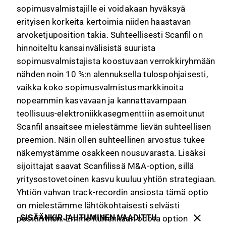
sopimusvalmistajille ei voidakaan hyväksyä
erityisen korkeita kertoimia niiden haastavan
arvoketjuposition takia. Suhteellisesti Scanfil on
hinnoiteltu kansainvälisistä suurista
sopimusvalmistajista koostuvaan verrokkiryhmään
nähden noin 10 %:n alennuksella tulospohjaisesti,
vaikka koko sopimusvalmistusmarkkinoita
nopeammin kasvavaan ja kannattavampaan
teollisuus-elektroniikkasegmenttiin asemoitunut
Scanfil ansaitsee mielestämme lievän suhteellisen
preemion. Näin ollen suhteellinen arvostus tukee
näkemystämme osakkeen nousuvarasta. Lisäksi
sijoittajat saavat Scanfilissä M&A-option, sillä
yritysostovetoinen kasvu kuuluu yhtiön strategiaan.
Yhtiön vahvan track-recordin ansiosta tämä optio
on mielestämme lähtökohtaisesti selvästi
SISÄÄNKIRJAUTUMINEN VAADITTU
positiivinen. Emme kuitenkaan odota option