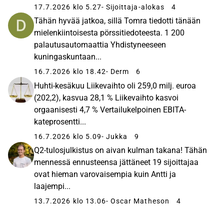
17.7.2026 klo 5.27
- Sijoittaja-alokas
4
Tähän hyvää jatkoa, sillä Tomra tiedotti tänään
mielenkiintoisesta pörssitiedoteesta. 1 200
palautusautomaattia Yhdistyneeseen
kuningaskuntaan...
16.7.2026 klo 18.42
- Derm
6
Huhti-kesäkuu Liikevaihto oli 259,0 milj. euroa
(202,2), kasvua 28,1 % Liikevaihto kasvoi
orgaanisesti 4,7 % Vertailukelpoinen EBITA-
kateprosentti...
16.7.2026 klo 5.09
- Jukka
9
Q2-tulosjulkistus on aivan kulman takana! Tähän
mennessä ennusteensa jättäneet 19 sijoittajaa
ovat hieman varovaisempia kuin Antti ja
laajempi...
13.7.2026 klo 13.06
- Oscar Matheson
4