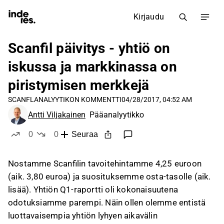
Kirjaudu
Scanfil päivitys - yhtiö on
iskussa ja markkinassa on
piristymisen merkkejä
SCANFL
ANALYYTIKON KOMMENTTI
04/28/2017, 04:52 AM
Antti Viljakainen
Pääanalyytikko
0
0
Seuraa
tykkää
ei tykkää
Nostamme Scanfilin tavoitehintamme 4,25 euroon
(aik. 3,80 euroa) ja suosituksemme osta-tasolle (aik.
lisää). Yhtiön Q1-raportti oli kokonaisuutena
odotuksiamme parempi. Näin ollen olemme entistä
luottavaisempia yhtiön lyhyen aikavälin