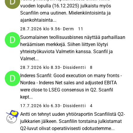
vuoden lopulla (16.12.2025) julkaistu myös
Scanfilin oma uutinen. Mielenkiintoisinta ja
ajankohtaisinta...
28.7.2026 klo 9.56
- Derm
11
Suomalainen teollisuusbisnes näyttää parhaillaan
heräämisen merkkejä. Siihen liittyen löytyi
yhteistyökuviota Valmetin kanssa. Scanfil ja
Valmet...
28.7.2026 klo 8.33
- Dissidentti
8
Inderes Scanfil: Good execution on many fronts -
Nordea - Inderes Net sales and adjusted EBITA
were close to LSEG consensus in Q2. Scanfil
kept...
17.7.2026 klo 6.33
- Dissidentti
4
Antti on tehnyt uuden yhtiöraportin Scanfilistä Q2-
julkkarien jälkeen. Scanfilin torstaina julkistamat
Q2-luvut olivat operatiivisesti odotustemme...