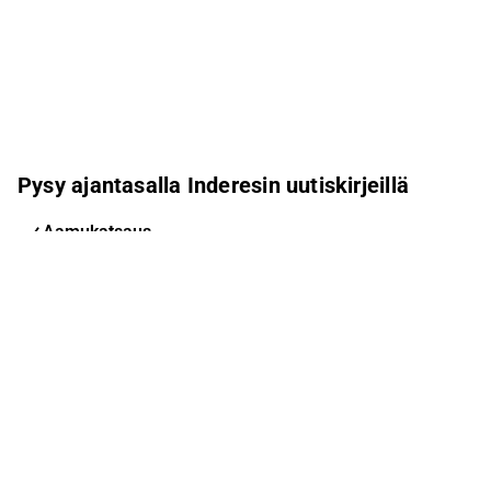
Pysy ajantasalla Inderesin uutiskirjeillä
Aamukatsaus
Pohjoismaiden uutiskirje
Pohjoismaiset tapahtumat
Inderes Femme
Sähköpostiosoite