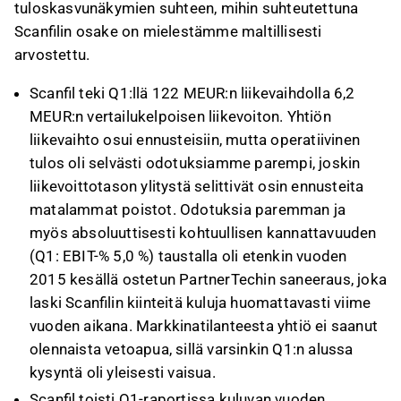
tuloskasvunäkymien suhteen, mihin suhteutettuna
Scanfilin osake on mielestämme maltillisesti
arvostettu.
Scanfil teki Q1:llä 122 MEUR:n liikevaihdolla 6,2
MEUR:n vertailukelpoisen liikevoiton. Yhtiön
liikevaihto osui ennusteisiin, mutta operatiivinen
tulos oli selvästi odotuksiamme parempi, joskin
liikevoittotason ylitystä selittivät osin ennusteita
matalammat poistot. Odotuksia paremman ja
myös absoluuttisesti kohtuullisen kannattavuuden
(Q1: EBIT-% 5,0 %) taustalla oli etenkin vuoden
2015 kesällä ostetun PartnerTechin saneeraus, joka
laski Scanfilin kiinteitä kuluja huomattavasti viime
vuoden aikana. Markkinatilanteesta yhtiö ei saanut
olennaista vetoapua, sillä varsinkin Q1:n alussa
kysyntä oli yleisesti vaisua.
Scanfil toisti Q1-raportissa kuluvan vuoden