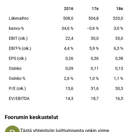
OEM-yhtiön) koko tuote tai sen osakokonaisuus.
2016
17e
18e
2016
17e
18e
Scanfilin liiketoiminta on vahvasti Euroopan
Liikevaihto
508,0
504,8
520,0
talousalueen ohjaamaa, sillä suurin osa
liikevaihdosta tulee tältä alueelta. Muista
kasvu-%
34,6 %
−0,6 %
3,0 %
maantieteellisistä alueista yhtiölle tärkeimpiä ovat
EBIT (oik.)
22,4
30,0
33,0
Aasia sekä Pohjois-Amerikka.
EBIT-% (oik.)
4,4 %
5,9 %
6,3 %
EPS (oik.)
0,26
0,36
0,38
Osinko
0,09
0,11
0,13
Osinko %
2,6 %
1,0 %
1,1 %
P/E (oik.)
13,6
31,6
30,3
EV/EBITDA
14,3
18,7
16,5
Foorumin keskustelut
Tästä yhteistyön lujittumisesta onkin viime