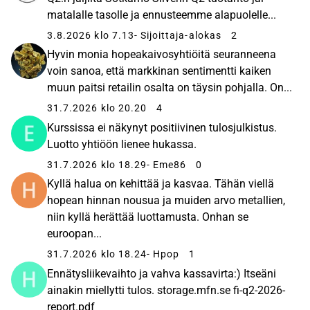
matalalle tasolle ja ennusteemme alapuolelle...
3.8.2026 klo 7.13
- Sijoittaja-alokas
2
Hyvin monia hopeakaivosyhtiöitä seuranneena
voin sanoa, että markkinan sentimentti kaiken
muun paitsi retailin osalta on täysin pohjalla. On...
31.7.2026 klo 20.20
4
Kurssissa ei näkynyt positiivinen tulosjulkistus.
Luotto yhtiöön lienee hukassa.
31.7.2026 klo 18.29
- Eme86
0
Kyllä halua on kehittää ja kasvaa. Tähän viellä
hopean hinnan nousua ja muiden arvo metallien,
niin kyllä herättää luottamusta. Onhan se
euroopan...
31.7.2026 klo 18.24
- Hpop
1
Ennätysliikevaihto ja vahva kassavirta:) Itseäni
ainakin miellytti tulos. storage.mfn.se fi-q2-2026-
report.pdf