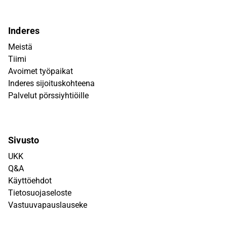
Inderes
Meistä
Tiimi
Avoimet työpaikat
Inderes sijoituskohteena
Palvelut pörssiyhtiöille
Sivusto
UKK
Q&A
Käyttöehdot
Tietosuojaseloste
Vastuuvapauslauseke