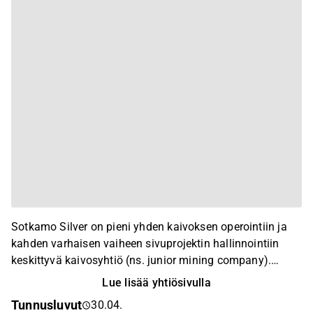
Sotkamo Silver on pieni yhden kaivoksen operointiin ja
kahden varhaisen vaiheen sivuprojektin hallinnointiin
keskittyvä kaivosyhtiö (ns. junior mining company).
Konserni koostuu Ruotsiin rekisteröidystä emoyhtiö
Lue lisää yhtiösivulla
Sotkamo Silver AB:stä ja sen täysin omistamasta
Tunnusluvut
30.04.
suomalaisesta Sotkamo Silver Oy:stä. Yhtiöllä on myös