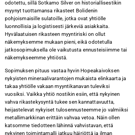
odotettu, sillä Sotkamo Silver on historiallisestikin
myynyt tuottamansa rikasteet Bolidenin
pohjoismaisille sulatoille, jotka ovat yhtiölle
luonnollisia ja logistisesti järkeviä asiakkaita.
Hyvälaatuisen rikasteen myyntiriski on ollut
näkemyksemme mukaan pieni, eikä odotetulla
jatkosopimuksella ole vaikutusta ennusteisiimme tai
näkemykseemme yhtiöstä.
Sopimuksen pituus vastaa hyvin Hopeakaivoksen
nykyisten mineraalivarantojen mukaista elinkaarta ja
takaa yhtiölle vakaan myyntikanavan tuleviksi
vuosiksi. Vaikka yhtiö nostikin esiin, että nykyinen
vahva rikastekysyntä tukee sen kannattavuutta,
heijastelevat nykyiset tulosennusteemme jo valmiiksi
metallimarkkinan erittäin vahvaa vetoa. Näin ollen
katsomme tiedotteen lähinnä vahvistavan, että
nykyinen toimintamalli jatkuu häiriöttä ja ilman