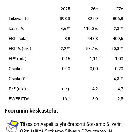
mineraalioikeuksia jalo- ja perusmetalleja sisältäviin
2025
26e
27e
2025
26e
27e
mineraaliesiintymiin Suomessa.
Liikevaihto
393,3
825,9
806,8
kasvu-%
−4,6 %
110,0 %
−2,3 %
EBIT (oik.)
8,8
443,8
409,6
EBIT-% (oik.)
2,2 %
53,7 %
50,8 %
EPS (oik.)
−0,16
1,11
1,00
Osinko
0,00
0,00
0,20
Osinko %
4,3 %
P/E (oik.)
neg.
4,2
4,7
EV/EBITDA
16,1
3,0
2,5
Foorumin keskustelut
Tässä on Aapelilta yhtiöraportti Sotkamo Silverin
Q2:n jäljiltä Sotkamo Silverin Q2-tuotanto jäi