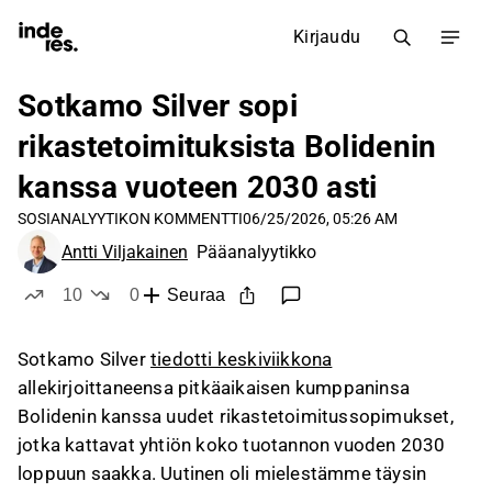
Kirjaudu
Sotkamo Silver sopi
rikastetoimituksista Bolidenin
kanssa vuoteen 2030 asti
SOSI
ANALYYTIKON KOMMENTTI
06/25/2026, 05:26 AM
Antti Viljakainen
Pääanalyytikko
10
0
Seuraa
tykkää
ei tykkää
Sotkamo Silver
tiedotti keskiviikkona
allekirjoittaneensa pitkäaikaisen kumppaninsa
Bolidenin kanssa uudet rikastetoimitussopimukset,
jotka kattavat yhtiön koko tuotannon vuoden 2030
loppuun saakka. Uutinen oli mielestämme täysin