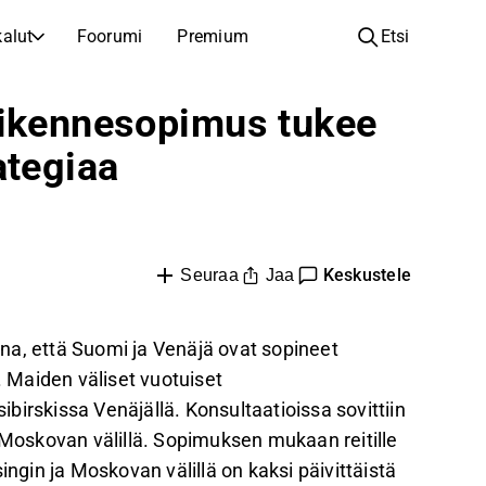
alut
Foorumi
Premium
Etsi
YHTIÖT
OPI SIJOITTAMISESTA
iikennesopimus tukee
Yhtiöt
Analyysikoulu
ategiaa
Opi lukemaan ja ymmärtämään osakeanalyysiä
Selaa ja suodata listattujen yhtiöiden listaa
Löydä osakkeita
Sijoituskoulu
Inspiraatiota seuraavaan sijoitukseesi
Oppaita ja oppitunteja sijoitusosaamisen kasvattamiseen
Listautumiset
Salkunhaltijat
Keskustele
Jaa
Seuraa
Uudet listautumiset ja tulevat pörssiannit
Sijoitustietoa jokaiselle tasolle, ensiaskeleista edistyneisiin salkkustrategioihin.
Yhtiökokouskutsut
aina, että Suomi ja Venäjä ovat sopineet
Yhtiökokousten päivämäärät ja osakkeenomistajatiedot
. Maiden väliset vuotuiset
sibirskissa Venäjällä. Konsultaatioissa sovittiin
 ja Moskovan välillä. Sopimuksen mukaan reitille
ingin ja Moskovan välillä on kaksi päivittäistä