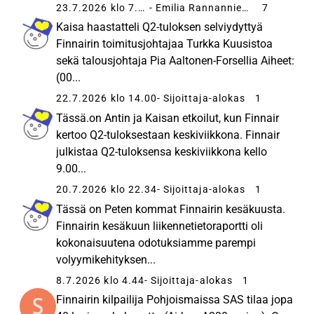
23.7.2026 klo 7.35
- Emilia Rannanniemi
7
Kaisa haastatteli Q2-tuloksen selviydyttyä
Finnairin toimitusjohtajaa Turkka Kuusistoa
sekä talousjohtaja Pia Aaltonen-Forsellia Aiheet:
(00...
22.7.2026 klo 14.00
- Sijoittaja-alokas
1
Tässä.on Antin ja Kaisan etkoilut, kun Finnair
kertoo Q2-tuloksestaan keskiviikkona. Finnair
julkistaa Q2-tuloksensa keskiviikkona kello
9.00...
20.7.2026 klo 22.34
- Sijoittaja-alokas
1
Tässä on Peten kommat Finnairin kesäkuusta.
Finnairin kesäkuun liikennetietoraportti oli
kokonaisuutena odotuksiamme parempi
volyymikehityksen...
8.7.2026 klo 4.44
- Sijoittaja-alokas
1
Finnairin kilpailija Pohjoismaissa SAS tilaa jopa