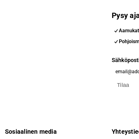
Pysy aja
Aamukat
Pohjoism
Sähköpost
Tilaa
Sosiaalinen media
Yhteystie