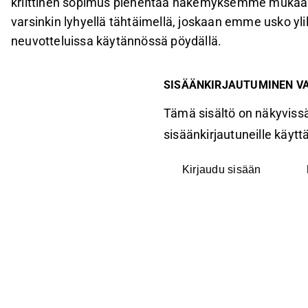
kriittinen sopimus pienentää näkemyksemme mukaan jo
varsinkin lyhyellä tähtäimellä, joskaan emme usko yli
neuvotteluissa käytännössä pöydällä.
SISÄÄNKIRJAUTUMINEN V
Tämä sisältö on näkyvissä
sisäänkirjautuneille käyttäj
Kirjaudu sisään