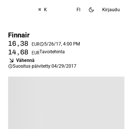
⌘ K
FI
Kirjaudu
Finnair
16,38
5/26/17, 4:00 PM
EUR
14,68
Tavoitehinta
EUR
Vähennä
Suositus päivitetty
:
04/29/2017