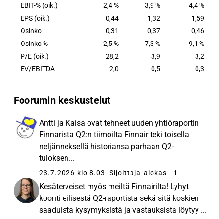
EBIT-% (oik.)
2,4 %
3,9 %
4,4 %
EPS (oik.)
0,44
1,32
1,59
Osinko
0,31
0,37
0,46
Osinko %
2,5 %
7,3 %
9,1 %
P/E (oik.)
28,2
3,9
3,2
EV/EBITDA
2,0
0,5
0,3
Foorumin keskustelut
Antti ja Kaisa ovat tehneet uuden yhtiöraportin
Finnarista Q2:n tiimoilta Finnair teki toisella
neljänneksellä historiansa parhaan Q2-
tuloksen...
23.7.2026 klo 8.03
- Sijoittaja-alokas
1
Kesäterveiset myös meiltä Finnairilta! Lyhyt
koonti eilisestä Q2-raportista sekä sitä koskien
saaduista kysymyksistä ja vastauksista löytyy ...