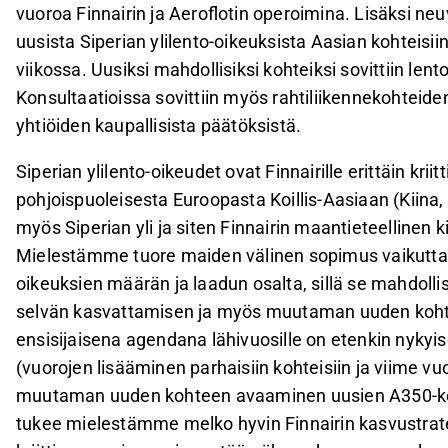
vuoroa Finnairin ja Aeroflotin operoimina. Lisäksi neu
uusista Siperian ylilento-oikeuksista Aasian kohteisiin
viikossa. Uusiksi mahdollisiksi kohteiksi sovittiin len
Konsultaatioissa sovittiin myös rahtiliikennekohteide
yhtiöiden kaupallisista päätöksistä.
Siperian ylilento-oikeudet ovat Finnairille erittäin kriitti
pohjoispuoleisesta Euroopasta Koillis-Aasiaan (Kiina, 
myös Siperian yli ja siten Finnairin maantieteellinen k
Mielestämme tuore maiden välinen sopimus vaikuttaa 
oikeuksien määrän ja laadun osalta, sillä se mahdolli
selvän kasvattamisen ja myös muutaman uuden koh
ensisijaisena agendana lähivuosille on etenkin nykyi
(vuorojen lisääminen parhaisiin kohteisiin ja viime vuo
muutaman uuden kohteen avaaminen uusien A350-kon
tukee mielestämme melko hyvin Finnairin kasvustrat