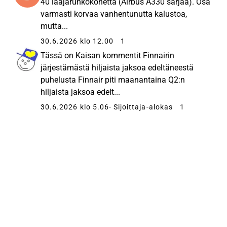
40 laajarunkokonetta (Airbus A330 sarjaa). Osa
varmasti korvaa vanhentunutta kalustoa,
mutta...
30.6.2026 klo 12.00
1
Tässä on Kaisan kommentit Finnairin
järjestämästä hiljaista jaksoa edeltäneestä
puhelusta Finnair piti maanantaina Q2:n
hiljaista jaksoa edelt...
30.6.2026 klo 5.06
- Sijoittaja-alokas
1