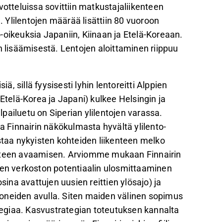
votteluissa sovittiin matkustajaliikenteen
. Ylilentojen määrää lisättiin 80 vuoroon
to-oikeuksia Japaniin, Kiinaan ja Etelä-Koreaan.
n lisäämisestä. Lentojen aloittaminen riippuu
siä, sillä fyysisesti lyhin lentoreitti Alppien
Etelä-Korea ja Japani) kulkee Helsingin ja
ilpailuetu on Siperian ylilentojen varassa.
Finnairin näkökulmasta hyvältä ylilento-
staa nykyisten kohteiden liikenteen melko
teen avaamisen. Arviomme mukaan Finnairin
sen verkoston potentiaalin ulosmittaaminen
sina avattujen uusien reittien ylösajo) ja
eiden avulla. Siten maiden välinen sopimus
egiaa. Kasvustrategian toteutuksen kannalta