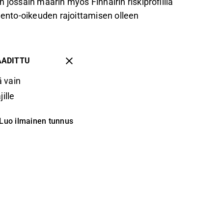
ssain määrin myös Finnairin riskiprofiilia
lento-oikeuden rajoittamisen olleen
AADITTU
 vain
ille
Luo ilmainen tunnus