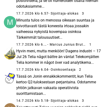
positiivisena, ja se oli numeroiden osalta hieman
odotuksiamme...
17.7.2026 klo 6.57
- Sijoittaja-alokas
3
Minusta tulos on menossa oikeaan suuntaa ja
toivottavasti tästä koneesta irtoaa jossakin
vaiheessa nykyistä kovempaa osinkoa
Tärkeimmät talousuutiset...
17.7.2026 klo 6.06
- Marcus Junius Brutus
1
Hyvin meni, mutta menköön! Dagens industri – 17
Jul 26 Telia något bättre än väntat Telekomjätten
Telia kommer in något över vad analytikerna...
17.7.2026 klo 6.04
- Osinkoseilaaja
2
Tässä on Jonin ennakkokommentit, kun Telia
kertoo Q2-tuloksestaan perjantaina. Odotamme
yhtiön jatkavan vakaata operatiivista
suorittamistaan...
14.7.2026 klo 5.18
- Sijoittaja-alokas
3