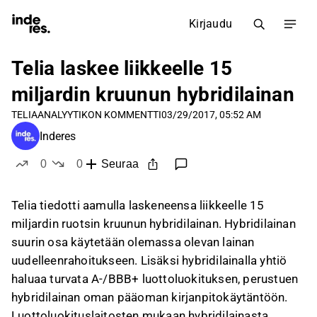
Kirjaudu
Telia laskee liikkeelle 15
miljardin kruunun hybridilainan
TELIA
ANALYYTIKON KOMMENTTI
03/29/2017, 05:52 AM
Inderes
0
0
Seuraa
tykkää
ei tykkää
Telia tiedotti aamulla laskeneensa liikkeelle 15
miljardin ruotsin kruunun hybridilainan. Hybridilainan
suurin osa käytetään olemassa olevan lainan
uudelleenrahoitukseen. Lisäksi hybridilainalla yhtiö
haluaa turvata A-/BBB+ luottoluokituksen, perustuen
hybridilainan oman pääoman kirjanpitokäytäntöön.
Luottoluokituslaitosten mukaan hybridilainasta