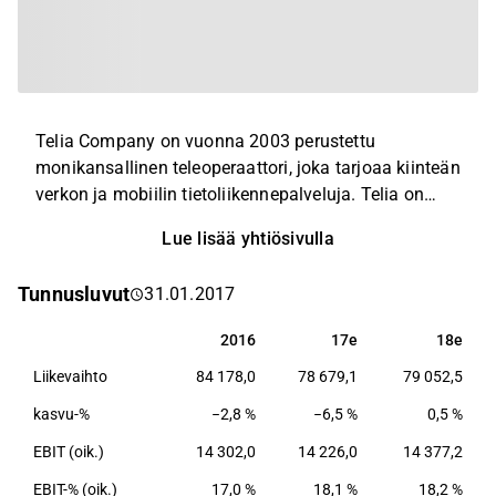
Telia Company on vuonna 2003 perustettu
monikansallinen teleoperaattori, joka tarjoaa kiinteän
verkon ja mobiilin tietoliikennepalveluja. Telia on
Bonnier kaupan myötä Pohjoismaiden suurimmista
Lue lisää yhtiösivulla
TV-yhtiöistä. Yhtiön asiakkaita ovat niin yritys- kuin
kuluttaja-asiakkaatkin. Yhtiön kotipaikkana on
Tunnusluvut
31.01.2017
Tukholma. Telian osakkeet ovat noteerattu Helsingin
ja Tukholman pörsseissä.
2016
17e
18e
2016
17e
18e
Liikevaihto
84 178,0
78 679,1
79 052,5
kasvu-%
−2,8 %
−6,5 %
0,5 %
EBIT (oik.)
14 302,0
14 226,0
14 377,2
EBIT-% (oik.)
17,0 %
18,1 %
18,2 %