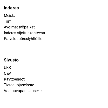
Inderes
Meistä
Tiimi
Avoimet työpaikat
Inderes sijoituskohteena
Palvelut pörssiyhtiöille
Sivusto
UKK
Q&A
Käyttöehdot
Tietosuojaseloste
Vastuuvapauslauseke