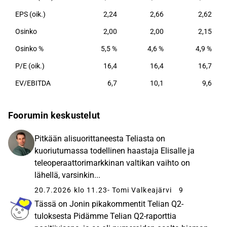
EPS (oik.)
2,24
2,66
2,62
Osinko
2,00
2,00
2,15
Osinko %
5,5 %
4,6 %
4,9 %
P/E (oik.)
16,4
16,4
16,7
EV/EBITDA
6,7
10,1
9,6
Foorumin keskustelut
Pitkään alisuorittaneesta Teliasta on
kuoriutumassa todellinen haastaja Elisalle ja
teleoperaattorimarkkinan valtikan vaihto on
lähellä, varsinkin...
20.7.2026 klo 11.23
- Tomi Valkeajärvi
9
Tässä on Jonin pikakommentit Telian Q2-
tuloksesta Pidämme Telian Q2-raporttia