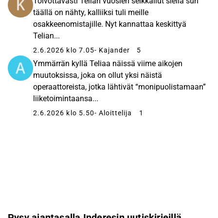
Toivottavasti Telian vuosien seikkailut siellä sun
täällä on nähty, kalliiksi tuli meille
osakkeenomistajille. Nyt kannattaa keskittyä
Telian...
2.6.2026 klo 7.05
- Kajander
5
Ymmärrän kyllä Teliaa näissä viime aikojen
muutoksissa, joka on ollut yksi näistä
operaattoreista, jotka lähtivät “monipuolistamaan”
liiketoimintaansa...
2.6.2026 klo 5.50
- Aloittelija
1
Pysy ajantasalla Inderesin uutiskirjeillä