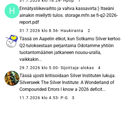
31.7.2026 klo 18.24
- Hpop
1
Ennätysliikevaihto ja vahva kassavirta:) Itseäni
ainakin miellytti tulos. storage.mfn.se fi-q2-2026-
report.pdf
31.7.2026 klo 8.56
- Haukiranta
2
Tässä on Aapelin etkot, kun Sotkamo Silver kertoo
Q2-tuloksestaan perjantaina Odotamme yhtiön
tuotantomäärien jatkaneen nousu-uralla,
vaikkakin...
29.7.2026 klo 5.00
- Sijoittaja-alokas
4
Tässä ujosti kritisoidaan Silver Instituten lukuja.
Silverseek The Silver Institute: A Wonderland of
Compounded Errors I know a 2026 deficit...
11.7.2026 klo 4.53
- P-G
3