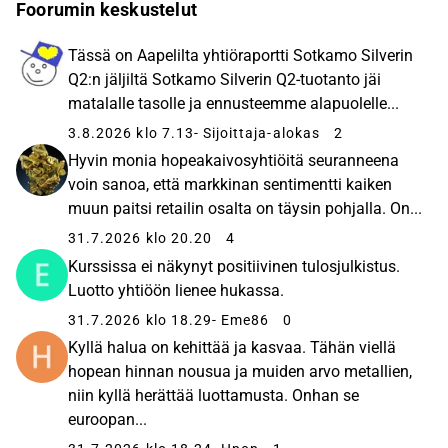
Foorumin keskustelut
Tässä on Aapelilta yhtiöraportti Sotkamo Silverin
Q2:n jäljiltä Sotkamo Silverin Q2-tuotanto jäi
matalalle tasolle ja ennusteemme alapuolelle...
3.8.2026 klo 7.13
- Sijoittaja-alokas
2
Hyvin monia hopeakaivosyhtiöitä seuranneena
voin sanoa, että markkinan sentimentti kaiken
muun paitsi retailin osalta on täysin pohjalla. On...
31.7.2026 klo 20.20
4
Kurssissa ei näkynyt positiivinen tulosjulkistus.
Luotto yhtiöön lienee hukassa.
31.7.2026 klo 18.29
- Eme86
0
Kyllä halua on kehittää ja kasvaa. Tähän viellä
hopean hinnan nousua ja muiden arvo metallien,
niin kyllä herättää luottamusta. Onhan se
euroopan...