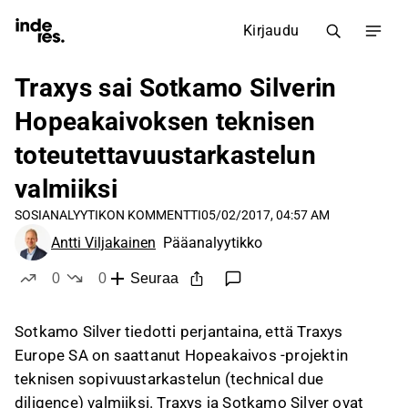
Kirjaudu
Traxys sai Sotkamo Silverin
Hopeakaivoksen teknisen
toteutettavuustarkastelun
valmiiksi
SOSI
ANALYYTIKON KOMMENTTI
05/02/2017, 04:57 AM
Antti Viljakainen
Pääanalyytikko
0
0
Seuraa
tykkää
ei tykkää
Sotkamo Silver tiedotti perjantaina, että Traxys
Europe SA on saattanut Hopeakaivos -projektin
teknisen sopivuustarkastelun (technical due
diligence) valmiiksi. Traxys ja Sotkamo Silver ovat