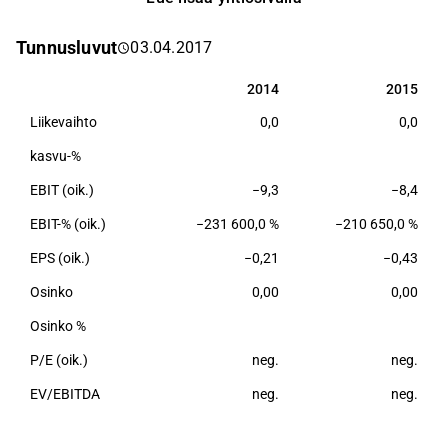
rekisteröidystä emoyhtiö Sotkamo Silver AB:stä ja
sen täysin omistamasta suomalaisesta Sotkamo
Tunnusluvut
03.04.2017
Silver Oy:stä. Yhtiöllä on myös mineraalioikeuksia
jalo- ja perusmetalleja sisältäviin
2014
2015
2014
2015
mineraaliesiintymiin Suomessa.
Liikevaihto
0,0
0,0
kasvu-%
EBIT (oik.)
−9,3
−8,4
EBIT-% (oik.)
−231 600,0 %
−210 650,0 %
EPS (oik.)
−0,21
−0,43
Osinko
0,00
0,00
Osinko %
P/E (oik.)
neg.
neg.
EV/EBITDA
neg.
neg.