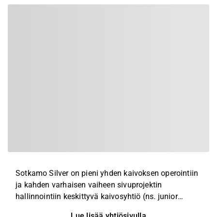
Sotkamo Silver on pieni yhden kaivoksen operointiin
ja kahden varhaisen vaiheen sivuprojektin
hallinnointiin keskittyvä kaivosyhtiö (ns. junior
mining company). Konserni koostuu Ruotsiin
Lue lisää yhtiösivulla