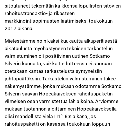
sitoutuneet tekemään kaikkensa lopullisten sitovien
rahoitustransaktio- ja rikasteen
markkinointisopimusten laatimiseksi toukokuun
2017 aikana.
Mielestämme noin kaksi kuukautta alkuperäisestä
aikataulusta myöhästyneen teknisen tarkastelun
valmistuminen oli positiivinen uutinen Sotkamo
Silverin kannalta, vaikka tiedotteessa ei suoraan
otetakaan kantaa tarkastelusta syntyneisiin
johtopäätöksiin. Tarkastelun valmistuminen tukee
näkemystämme, jonka mukaan odotamme Sotkamo
Silverin saavan Hopeakaivoksen rahoituspaketin
viimeisen osan varmistettua lähiaikoina. Arviomme
mukaan tuotannon aloittaminen Hopeakaivoksella
olisi mahdollista vielä H1’18:n aikana, jos
rahoituspaketti on kasassa toukokuun loppuun