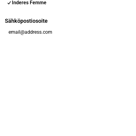
Inderes Femme
Sähköpostiosoite
Tilaa
Voit muuttaa asetuksiasi milloin tahansa
Sosiaalinen media
Inderes Foorumi
Youtube
Facebook
Instagram