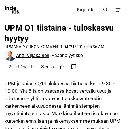
Kirjaudu
UPM Q1 tiistaina - tuloskasvu
hyytyy
UPM
ANALYYTIKON KOMMENTTI
04/21/2017, 05:36 AM
Antti Viljakainen
Pääanalyytikko
0
0
Seuraa
tykkää
ei tykkää
UPM julkaisee Q1-tuloksensa tiistaina kello 9:30 -
10:00. Yhtiöllä on vastassa kovat vertailuluvut ja
odotamme yhtiön vahvan tuloskasvutrendin
katkenneen alkuvuodesta lähinnä alempien
myyntihintojen takia. Markkinatilanteen iso kuva on
kuitenkin ennallaan ja näkemyksemme mukaan UPM
toistaa väljän ohjeistuksensa kuluvalle vuodelle.