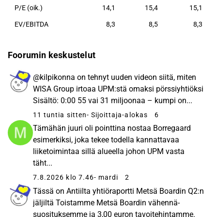
P/E (oik.)
14,1
15,4
15,1
EV/EBITDA
8,3
8,5
8,3
Foorumin keskustelut
@kilpikonna on tehnyt uuden videon siitä, miten
WISA Group irtoaa UPM:stä omaksi pörssiyhtiöksi
Sisältö: 0:00 55 vai 31 miljoonaa – kumpi on...
11 tuntia sitten
- Sijoittaja-alokas
6
Tämähän juuri oli pointtina nostaa Borregaard
esimerkiksi, joka tekee todella kannattavaa
liiketoimintaa sillä alueella johon UPM vasta
täht...
7.8.2026 klo 7.46
- mardi
2
Tässä on Antiilta yhtiöraportti Metsä Boardin Q2:n
jäljiltä Toistamme Metsä Boardin vähennä-
suosituksemme ja 3,00 euron tavoitehintamme.