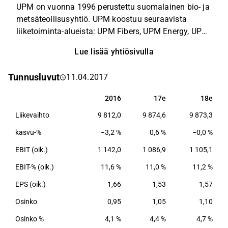
UPM on vuonna 1996 perustettu suomalainen bio- ja
metsäteollisusyhtiö. UPM koostuu seuraavista
liiketoiminta-alueista: UPM Fibers, UPM Energy, UPM
Raflatac, UPM Specialty Papers, UPM
Lue lisää yhtiösivulla
Communication Papers ja UPM Plywood. Yhtiöllä on
toimintaa lähes 50 maassa ja tuotantolaitoksia yli
Tunnusluvut
11.04.2017
10 maassa.
2016
17e
18e
2016
17e
18e
Liikevaihto
9 812,0
9 874,6
9 873,3
kasvu-%
−3,2 %
0,6 %
−0,0 %
EBIT (oik.)
1 142,0
1 086,9
1 105,1
EBIT-% (oik.)
11,6 %
11,0 %
11,2 %
EPS (oik.)
1,66
1,53
1,57
Osinko
0,95
1,05
1,10
Osinko %
4,1 %
4,4 %
4,7 %