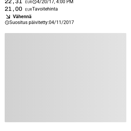
22,31
4/20/17, 4:00 PM
EUR
21,00
Tavoitehinta
EUR
Vähennä
Suositus päivitetty
:
04/11/2017