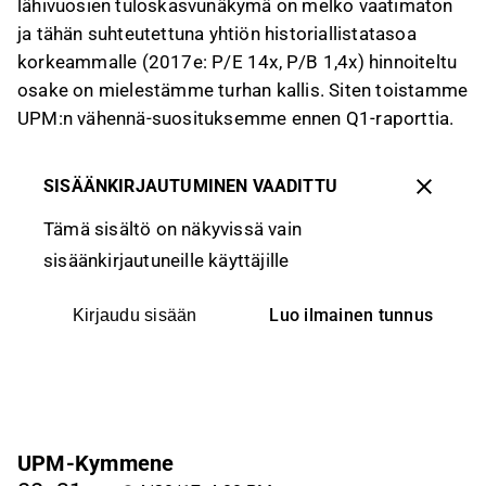
lähivuosien tuloskasvunäkymä on melko vaatimaton
ja tähän suhteutettuna yhtiön historiallistatasoa
korkeammalle (2017e: P/E 14x, P/B 1,4x) hinnoiteltu
osake on mielestämme turhan kallis. Siten toistamme
UPM:n vähennä-suosituksemme ennen Q1-raporttia.
SISÄÄNKIRJAUTUMINEN VAADITTU
Tämä sisältö on näkyvissä vain
sisäänkirjautuneille käyttäjille
Luo ilmainen tunnus
Kirjaudu sisään
UPM-Kymmene