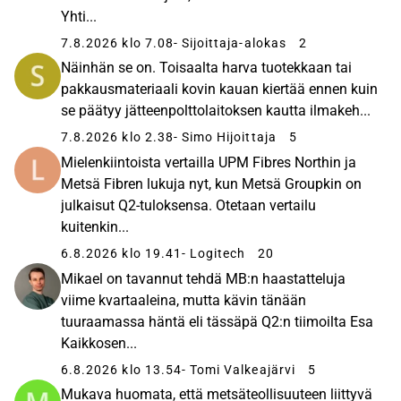
Yhti...
7.8.2026 klo 7.08
- Sijoittaja-alokas
2
Näinhän se on. Toisaalta harva tuotekkaan tai
pakkausmateriaali kovin kauan kiertää ennen kuin
se päätyy jätteenpolttolaitoksen kautta ilmakeh...
7.8.2026 klo 2.38
- Simo Hijoittaja
5
Mielenkiintoista vertailla UPM Fibres Northin ja
Metsä Fibren lukuja nyt, kun Metsä Groupkin on
julkaisut Q2-tuloksensa. Otetaan vertailu
kuitenkin...
6.8.2026 klo 19.41
- Logitech
20
Mikael on tavannut tehdä MB:n haastatteluja
viime kvartaaleina, mutta kävin tänään
tuuraamassa häntä eli tässäpä Q2:n tiimoilta Esa
Kaikkosen...
6.8.2026 klo 13.54
- Tomi Valkeajärvi
5
Mukava huomata, että metsäteollisuuteen liittyvä