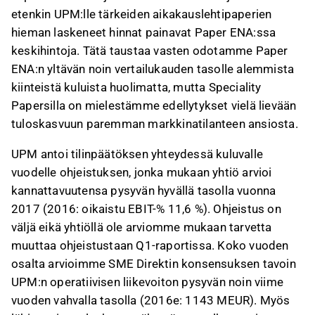
etenkin UPM:lle tärkeiden aikakauslehtipaperien
hieman laskeneet hinnat painavat Paper ENA:ssa
keskihintoja. Tätä taustaa vasten odotamme Paper
ENA:n yltävän noin vertailukauden tasolle alemmista
kiinteistä kuluista huolimatta, mutta Speciality
Papersilla on mielestämme edellytykset vielä lievään
tuloskasvuun paremman markkinatilanteen ansiosta.
UPM antoi tilinpäätöksen yhteydessä kuluvalle
vuodelle ohjeistuksen, jonka mukaan yhtiö arvioi
kannattavuutensa pysyvän hyvällä tasolla vuonna
2017 (2016: oikaistu EBIT-% 11,6 %). Ohjeistus on
väljä eikä yhtiöllä ole arviomme mukaan tarvetta
muuttaa ohjeistustaan Q1-raportissa. Koko vuoden
osalta arvioimme SME Direktin konsensuksen tavoin
UPM:n operatiivisen liikevoiton pysyvän noin viime
vuoden vahvalla tasolla (2016e: 1143 MEUR). Myös