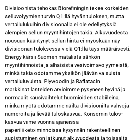
Divisioonista tehokas Biorefiningin tekee korkeiden
selluvolyymien turvin Q1:llä hyvän tuloksen, mutta
vertailulukuihin divisioonalla ei ole edellytyksiä
alempien sellun myyntihintojen takia. Alkuvuodesta
nousuun kääntynyt sellun hinta ei myöskään näy
divisioonan tuloksessa vielä Q1:llä täysimääräisesti.
Energy kärsii Suomen matalista sähkön
myyntihinnoista ja alhaisista vesivoimavolyymeistä,
minkä takia odotamme yksikön jäävän vaisuista
vertailuluvuista. Plywoodin ja Raflatacin
markkinatilanteiden arvioimme pysyneen hyvinä ja
normaalit kausivaihtelut huomioiden stabiileina,
minkä myötä odotamme näiltä divisioonilta vahvoja
numeroita ja lievää tuloskasvua. Konsernin tulos-
kasvua viime vuonna ajaneissa
paperiliiketoiminnoissa kysynnän rakenteellinen
supistuminen on jatkunut alkuvuodesta ja toisaalta