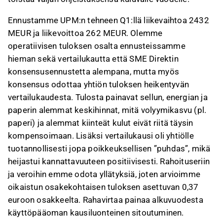
Ennustamme UPM:n tehneen Q1:llä liikevaihtoa 2432
MEUR ja liikevoittoa 262 MEUR. Olemme
operatiivisen tuloksen osalta ennusteissamme
hieman sekä vertailukautta että SME Direktin
konsensusennustetta alempana, mutta myös
konsensus odottaa yhtiön tuloksen heikentyvän
vertailukaudesta. Tulosta painavat sellun, energian ja
paperin alemmat keskihinnat, mitä volyymikasvu (pl.
paperi) ja alemmat kiinteät kulut eivät riitä täysin
kompensoimaan. Lisäksi vertailukausi oli yhtiölle
tuotannollisesti jopa poikkeuksellisen ”puhdas”, mikä
heijastui kannattavuuteen positiivisesti. Rahoituseriin
ja veroihin emme odota yllätyksiä, joten arvioimme
oikaistun osakekohtaisen tuloksen asettuvan 0,37
euroon osakkeelta. Rahavirtaa painaa alkuvuodesta
käyttöpääoman kausiluonteinen sitoutuminen.