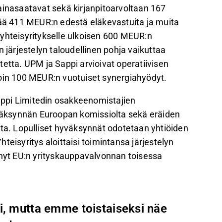
nasaatavat sekä kirjanpitoarvoltaan 167
tää 411 MEUR:n edestä eläkevastuita ja muita
yhteisyritykselle ulkoisen 600 MEUR:n
 järjestelyn taloudellinen pohja vaikuttaa
etta. UPM ja Sappi arvioivat operatiivisen
noin 100 MEUR:n vuotuiset synergiahyödyt.
ppi Limitedin osakkeenomistajien
äksynnän Euroopan komissiolta sekä eräiden
lta. Lopulliset hyväksynnät odotetaan yhtiöiden
syritys aloittaisi toimintansa järjestelyn
 nyt EU:n yrityskauppavalvonnan toisessa
i, mutta emme toistaiseksi näe