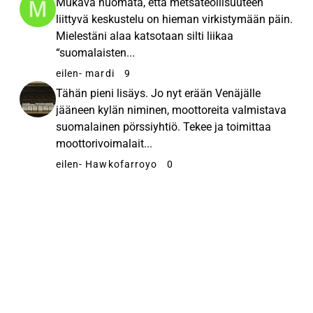
Mukava huomata, että metsäteollisuuteen
liittyvä keskustelu on hieman virkistymään päin.
Mielestäni alaa katsotaan silti liikaa
“suomalaisten...
eilen
- mardi
9
Tähän pieni lisäys. Jo nyt erään Venäjälle
jääneen kylän niminen, moottoreita valmistava
suomalainen pörssiyhtiö. Tekee ja toimittaa
moottorivoimalait...
eilen
- Hawkofarroyo
0