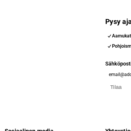
Pysy aja
Aamukat
Pohjoism
Sähköpost
Tilaa