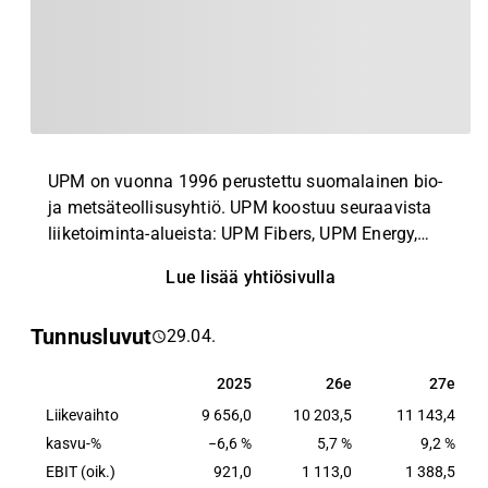
UPM on vuonna 1996 perustettu suomalainen bio-
ja metsäteollisusyhtiö. UPM koostuu seuraavista
liiketoiminta-alueista: UPM Fibers, UPM Energy,
UPM Raflatac, UPM Specialty Papers, UPM
Lue lisää yhtiösivulla
Communication Papers ja UPM Plywood. Yhtiöllä
on toimintaa lähes 50 maassa ja tuotantolaitoksia
Tunnusluvut
29.04.
yli 10 maassa.
2025
26e
27e
2025
26e
27e
Liikevaihto
9 656,0
10 203,5
11 143,4
kasvu-%
−6,6 %
5,7 %
9,2 %
EBIT (oik.)
921,0
1 113,0
1 388,5