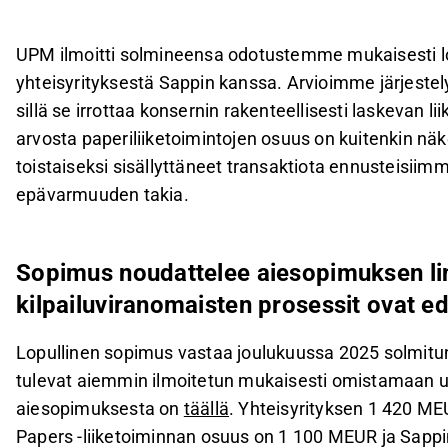
MEUR; UPM saa 475 MEUR:n käteismaksun ja siir
UPM ja Sappi odottavat noin 100 MEUR:n vuotuis
UPM ilmoitti solmineensa odotustemme mukaisesti lo
kilpailuviranomaisten kanta on edelleen merkittäv
yhteisyrityksestä Sappin kanssa. Arvioimme järjestelyn
Analyytikkojen mukaan järjestely ei merkittävästi
sillä se irrottaa konsernin rakenteellisesti laskevan
vaikuta heidän näkemykseensä yhtiöstä tällä het
arvosta paperiliiketoimintojen osuus on kuitenkin 
toistaiseksi sisällyttäneet transaktiota ennusteisiim
Tämä sisältö on tekoälyn tuottamaa. Anna siihen liittyvää 
epävarmuuden takia.
Sopimus noudattelee aiesopimuksen lin
kilpailuviranomaisten prosessit ovat e
Lopullinen sopimus vastaa joulukuussa 2025 solmitun
tulevat aiemmin ilmoitetun mukaisesti omistamaan 
aiesopimuksesta on
täällä
. Yhteisyrityksen 1 420 M
Papers -liiketoiminnan osuus on 1 100 MEUR ja Sappi