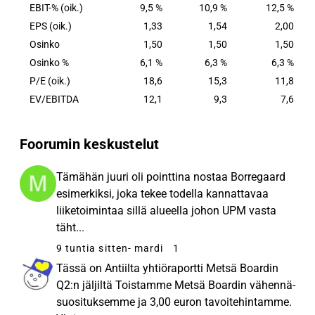
EBIT-% (oik.)
9,5 %
10,9 %
12,5 %
EPS (oik.)
1,33
1,54
2,00
Osinko
1,50
1,50
1,50
Osinko %
6,1 %
6,3 %
6,3 %
P/E (oik.)
18,6
15,3
11,8
EV/EBITDA
12,1
9,3
7,6
Foorumin keskustelut
Tämähän juuri oli pointtina nostaa Borregaard
esimerkiksi, joka tekee todella kannattavaa
liiketoimintaa sillä alueella johon UPM vasta
täht...
9 tuntia sitten
- mardi
1
Tässä on Antiilta yhtiöraportti Metsä Boardin
Q2:n jäljiltä Toistamme Metsä Boardin vähennä-
suosituksemme ja 3,00 euron tavoitehintamme.