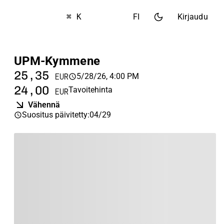
⌘ K
FI
Kirjaudu
UPM-Kymmene
25,35
5/28/26, 4:00 PM
EUR
24,00
Tavoitehinta
EUR
Vähennä
Suositus päivitetty
:
04/29