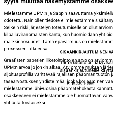
syytä muuttaa näkemystämme osakke
Mielestämme UPM:n ja Sappin saavuttama yksimielisy
odotettu. Näin ollen tiedote ei mielestämme sisältä
Selkein riski järjestelyn toteutumiselle on ollut arv
kilpailuviranomaisten kanta, kun huomioidaan yhtiöid
markkinaosuudet. Tämä epävarmuus on mielestämme e
prosessien jatkuessa.
SISÄÄNKIRJAUTUMINEN V
Graafisten paperien liiketoimintojen arvo on arviom
Tämä sisältö on näkyvissä
UPM:n arvoa jo jonkin aikaa. Arviomme mukaan järje
sisäänkirjautuneille käyttäj
sijoitusprofiilia värittävää rajallisen pääoman tuoto
tasearvostuksen yhdistelmää, jonka korjaaminen vaatisi
Kirjaudu sisään
mielestämme lähivuosina pääomatehokasta kannattav
osakkeeseen ei mielestämme ole huomattavan va
yhtiöstä toistaiseksi.