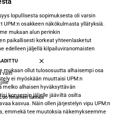
esta
ys lopullisesta sopimuksesta oli varsin
nyt UPM:n osakkeen näkökulmasta yllätyksiä.
iomme mukaan alun perinkin
en paikallisesti korkeat yhteenlasketut
delleen jäljellä kilpailuviranomaisten
AADITTU
me mukaan ollut tulososuutta alhaisempi osa
 vain
stely ei myöskään muuttaisi UPM:n
ille
n ja melko alhaisen hyväksyttävän
 konsernin jäljelle jääviltä osilta
Luo ilmainen tunnus
aa kasvua. Näin ollen järjestelyn vipu UPM:n
hva, emmekä tee muutoksia näkemykseemme