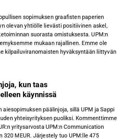
tää 411 MEUR:n velkoja uuteen yhtiöön.
ia synergiahyötyjä, mutta
pullisen sopimuksen graafisten paperien
ä riski järjestelyn toteutumiselle.
 olevan yhtiölle lievästi positiivinen askel,
 muuta UPM:n sijoitusprofiilia, eikä se
 liiketoiminnan suorasta omistuksesta. UPM:n
kellä.
näkemyksemme mukaan rajallinen. Emme ole
me kilpailuviranomaisten hyväksyntään liittyvän
palautetta Inderesin
foorumilla
.
joja, kun taas
delleen käynnissä
 aiesopimuksen päälinjoja, sillä UPM ja Sappi
uuden yhteisyrityksen puoliksi. Kommenttimme
EUR:n yritysarvosta UPM:n Communication
n 320 MEUR. Järjestely tuo UPM:lle 475