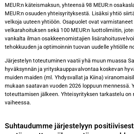
MEUR:n käteismaksun, yhteensä 98 MEUR:n osakaslai
MEUR:n osuuden yhteisyrityksestä. Lisäksi yhtiö siir
velkoja uuteen yhtiöön. Osapuolet ovat varmistaneet 
velkarahoituksen sekä 100 MEUR:n luottolimiitin, joten
vankalta ilman osakkeenomistajien lisärahoitusvelvoit
tehokkuuden ja optimoinnin tuovan uudelle yhtiölle 
Järjestelyn toteutuminen vaatii yhä muun muassa Sa
hyväksynnän ja yrityskauppavalvontaa koskevan hyv
muiden maiden (ml. Yhdysvallat ja Kiina) viranomaisi
mukaan saatavan vuoden 2026 loppuun mennessä. Yhtei
toteuttamisen jälkeen. Yhteisyrityksen tarkastelu on
vaiheessa.
Suhtaudumme järjestelyyn positiivisest