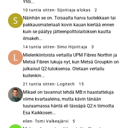
Yhti...
10 tuntia sitten
- Sijoittaja-alokas
2
Näinhän se on. Toisaalta harva tuotekkaan tai
pakkausmateriaali kovin kauan kiertää ennen
kuin se päätyy jätteenpolttolaitoksen kautta
ilmakeh...
14 tuntia sitten
- Simo Hijoittaja
3
Mielenkiintoista vertailla UPM Fibres Northin ja
Metsä Fibren lukuja nyt, kun Metsä Groupkin on
julkaisut Q2-tuloksensa. Otetaan vertailu
kuitenkin...
21 tuntia sitten
- Logitech
15
Mikael on tavannut tehdä MB:n haastatteluja
viime kvartaaleina, mutta kävin tänään
tuuraamassa häntä eli tässäpä Q2:n tiimoilta
Esa Kaikkosen...
eilen
- Tomi Valkeajärvi
5