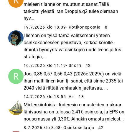
mieleen tilanne on muuttunut sanat.Tällä
tarkoitti yleistä Iran Droppia.q2 tulee olemaan
hyv...
19.7.2026 klo 18.09
- Kotikonepostia
8
Hieman on tylsä tämä valitsemani yhteen
osinkokoneeseen perustuva, korkoa korolle -
ilmiötä hyödyntävä osinkojen uudelleensijoitus
strategia,...
16.7.2026 klo 11.19
- Snorri
42
Joo, 0,85-0,57-0,56-0,43 (2026e-2029e) on vielä
ihan maltillinen kun tj. sanoi, että sinne 2035 tai
2040 vielä riittää vanhaakin jaettavaa. ...
14.7.2026 klo 13.55
- Ari
18
Mielenkiintoista. Inderesin ennusteiden mukaan
lähivuosina on tulossa 2,41€ osinkoja, ja EPS on
nousemassa yli 0,30€. Ainakin omasta mielest...
8.7.2026 klo 8.08
- Osinkoseilaaja
42