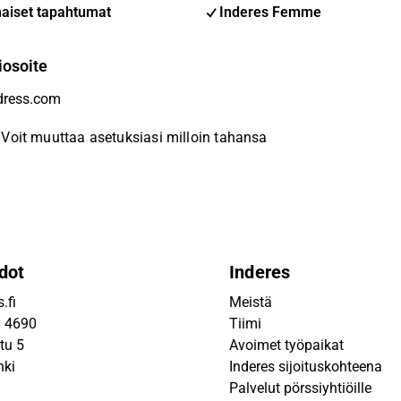
aiset tapahtumat
Inderes Femme
iosoite
Voit muuttaa asetuksiasi milloin tahansa
dot
Inderes
.fi
Meistä
9 4690
Tiimi
tu 5
Avoimet työpaikat
nki
Inderes sijoituskohteena
Palvelut pörssiyhtiöille