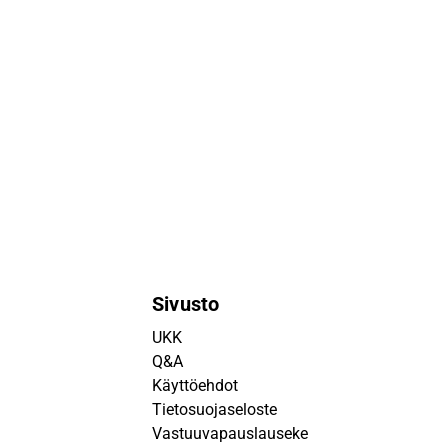
Sivusto
UKK
Q&A
Käyttöehdot
Tietosuojaseloste
Vastuuvapauslauseke