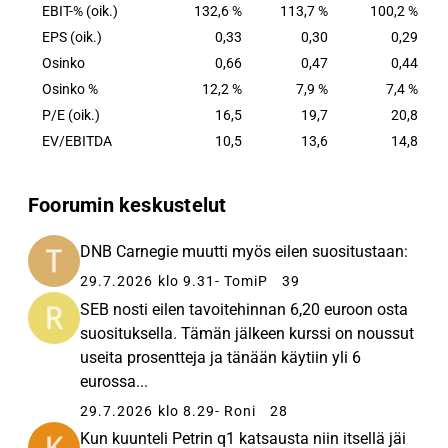
EBIT-% (oik.)
132,6 %
113,7 %
100,2 %
EPS (oik.)
0,33
0,30
0,29
Osinko
0,66
0,47
0,44
Osinko %
12,2 %
7,9 %
7,4 %
P/E (oik.)
16,5
19,7
20,8
EV/EBITDA
10,5
13,6
14,8
Foorumin keskustelut
DNB Carnegie muutti myös eilen suositustaan:
29.7.2026 klo 9.31
- TomiP
39
SEB nosti eilen tavoitehinnan 6,20 euroon osta
suosituksella. Tämän jälkeen kurssi on noussut
useita prosentteja ja tänään käytiin yli 6
eurossa...
29.7.2026 klo 8.29
- Roni
28
Kun kuunteli Petrin q1 katsausta niin itsellä jäi