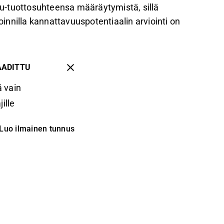
u-tuottosuhteensa määräytymistä, sillä
oinnilla kannattavuuspotentiaalin arviointi on
AADITTU
 vain
ille
Luo ilmainen tunnus