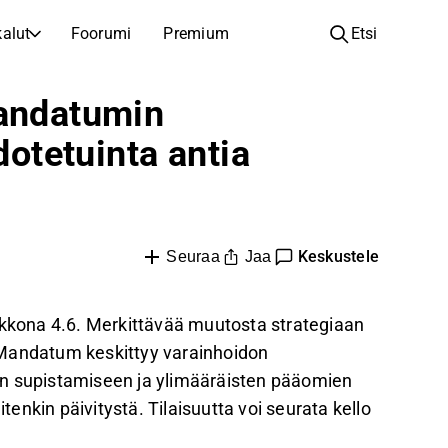
alut
Foorumi
Premium
Etsi
YHTIÖT
OPI SIJOITTAMISESTA
Mandatumin
Yhtiöt
Analyysikoulu
tetuinta antia
Opi lukemaan ja ymmärtämään osakeanalyysiä
Selaa ja suodata listattujen yhtiöiden listaa
Löydä osakkeita
Sijoituskoulu
Inspiraatiota seuraavaan sijoitukseesi
Oppaita ja oppitunteja sijoitusosaamisen kasvattamiseen
Listautumiset
Salkunhaltijat
Keskustele
Jaa
Seuraa
Uudet listautumiset ja tulevat pörssiannit
Sijoitustietoa jokaiselle tasolle, ensiaskeleista edistyneisiin salkkustrategioihin.
Yhtiökokouskutsut
kona 4.6. Merkittävää muutosta strategiaan
Yhtiökokousten päivämäärät ja osakkeenomistajatiedot
in Mandatum keskittyy varainhoidon
an supistamiseen ja ylimääräisten pääomien
nkin päivitystä. Tilaisuutta voi seurata kello