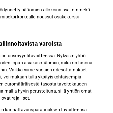
yödynnetty pääomien allokoinnissa, emmekä
miseksi korkealle noussut osakekurssi
llinnoitavista varoista
on uusmyyntitavoitteessa. Nykyisin yhtiö
svuoden lopun asiakaspääomiin, mikä on tasona
ihin. Vaikka viime vuosien edesottamukset
, voi mukaan tulla yksityiskohtaisempia
uden euromääräisestä tasosta tavoitekauden
 mallia hyvin perusteltuna, sillä yhtiön omat
vat rajalliset.
on kannattavuusparannuksen tavoitteensa.