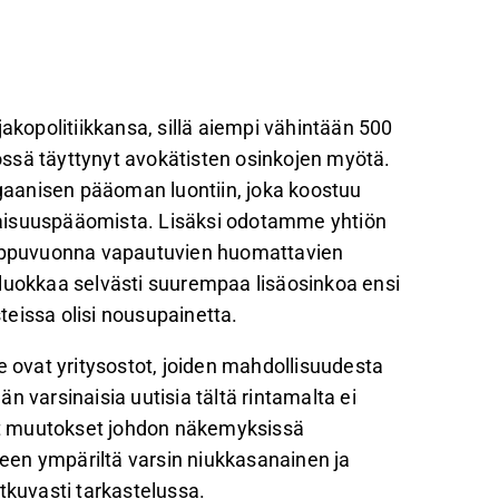
opolitiikkansa, sillä aiempi vähintään 500
ssä täyttynyt avokätisten osinkojen myötä.
aanisen pääoman luontiin, joka koostuu
raisuuspääomista. Lisäksi odotamme yhtiön
oppuvuonna vapautuvien huomattavien
aluokkaa selvästi suurempaa lisäosinkoa ensi
eissa olisi nousupainetta.
e ovat yritysostot, joiden mahdollisuudesta
 varsinaisia uutisia tältä rintamalta ei
t muutokset johdon näkemyksissä
iheen ympäriltä varsin niukkasanainen ja
tkuvasti tarkastelussa.