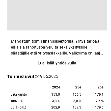
Mandatum toimii finanssisektorilla. Yritys tarjoaa
erilaisia rahoituspalveluita sekä yksityisille
säästäjille että yritysasiakkaille. Valikoima on laaja
ja sisältää pääosin pääoma- ja varainhoidon,
Lue lisää yhtiösivulla
säästämisen ja sijoittamisen, palkkiot ja palkkiot,
eläkejärjestelyt ja henkilökohtaisen
Tunnusluvut
19.05.2025
riskivakuutuksen. Suurimmat toiminnot sijaitsevat
Suomessa.
2024
25e
26e
2024
25e
26e
Liikevaihto
153,0
166,5
179,1
kasvu-%
13,3 %
8,8 %
7,6 %
EBIT (oik.)
202,9
189,3
179,6