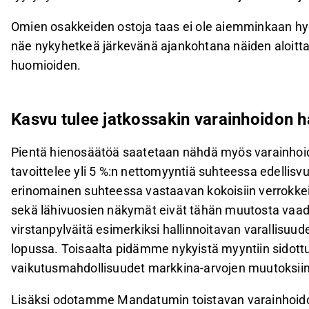
Omien osakkeiden ostoja taas ei ole aiemminkaan h
näe nykyhetkeä järkevänä ajankohtana näiden aloitta
huomioiden.
Kasvu tulee jatkossakin varainhoidon ha
Pientä hienosäätöä saatetaan nähdä myös varainhoid
tavoittelee yli 5 %:n nettomyyntiä suhteessa edelli
erinomainen suhteessa vastaavan kokoisiin verrokke
sekä lähivuosien näkymät eivät tähän muutosta vaadi
virstanpylväitä esimerkiksi hallinnoitavan varallisu
lopussa. Toisaalta pidämme nykyistä myyntiin sidottua
vaikutusmahdollisuudet markkina-arvojen muutoksiin o
Lisäksi odotamme Mandatumin toistavan varainhoid