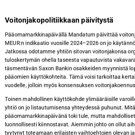
Voitonjakopolitiikkaan päivitystä
Pääomamarkkinapäivällä Mandatum päivittää voitonjak
MEUR:n indikaatio vuosille 2024–2026 on jo käytännö
Jatkossa odotamme yhtiön sitovan voitonjakonsa org
tuloskertymän ohella taseesta vapautuvista vakava
täsmentävän Saxon Bankin osakkeiden myynnistä l
pääomien käyttökohteita. Tämä voisi tarkoittaa kert
vuodelle, jolloin myös konsensuksen voitonjakoennust
Toinen mahdollinen käyttökohde ylimääräisille varoill
yhtiö on jo listautumisensa yhteydessä puhunut. Mitään
pääomamarkkinapäivänä toki tule, mutta mahdollise
luonnollisesti kiinnostavat. Aiemmin johto on ollut a
tyytynyt toteamaan erilaisten vaihtoehtojen olevan ja