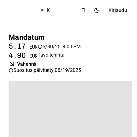
⌘ K
FI
Kirjaudu
Mandatum
5,17
5/30/25, 4:00 PM
EUR
4,90
Tavoitehinta
EUR
Vähennä
Suositus päivitetty
:
05/19/2025