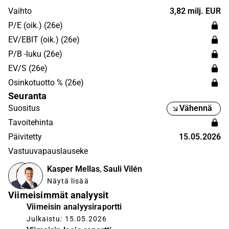
Vaihto
3,82 milj. EUR
P/E (oik.) (26e)
EV/EBIT (oik.) (26e)
P/B -luku (26e)
EV/S (26e)
Osinkotuotto % (26e)
Seuranta
Suositus
Vähennä
Tavoitehinta
Päivitetty
15.05.2026
Vastuuvapauslauseke
Kasper Mellas
,
Sauli Vilén
Näytä lisää
Viimeisimmät analyysit
Viimeisin analyysiraportti
Julkaistu: 15.05.2026