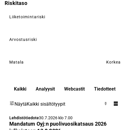
Riskitaso
Liiketoimintariski
Arvostusriski
Matala
Korkea
Kaikki
Analyysit
Webcastit
Tiedotteet
Näytä
Kaikki sisältötyypit
Lehdistötiedote
30.7.2026 klo 7.00
Mandatum Oyj:n puolivuosikatsaus 2026