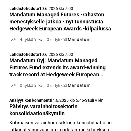
Lehdistötiedote
10.6.2026 klo 7.00
Mandatum Managed Futures -rahaston
menestykselle jatkoa - nyt tunnustusta
Hedgeweek European Awards -kilpailussa
4
tykkää
0
ei tykkää
Mandatum
Lehdistötiedote
10.6.2026 klo 7.00
Mandatum Oyj: Mandatum Managed
Futures Fund extends its award-winning
track record at Hedgeweek European
Awards
0
tykkää
0
ei tykkää
Mandatum
-
Analyytikon kommentti
4.6.2026 klo 5.46
Sauli Vilén
Päivitys varainhoitosektorin
konsolidaationäkymiin
Kotimaisen varainhoitosektorin konsolidaatio on
jatkunut viimevuosina ja odotamme kehityksen