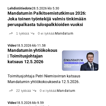
Lehdistötiedote
28.5.2026 klo 5.30
Mandatumin Palkitsemistutkimus 2026:
Joka toinen työntekijä valmis tinkimään
peruspalkasta tulospalkkioiden vuoksi
1
tykkää
0
ei tykkää
Mandatum
Video
18.5.2026 klo 11.58
Mandatumin yhtiökokous
| Toimitusjohtajan
katsaus 12.5.2026
31:09
Toimitusjohtaja Petri Niemisvirran katsaus
Mandatumin yhtiökokouksesta 12.5.2026.
22
tykkää
0
ei tykkää
Mandatum
Video
18.5.2026 klo 9.59