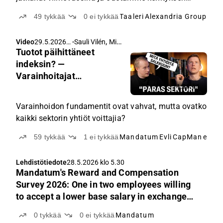
jatkuvan.
49
tykkää
0
ei tykkää
Taaleri
Alexandria Group
Akti
-
,
Video
29.5.2026
Sauli Vilén
Mikael Maijala
Tuotot päihittäneet
klo 14.50
indeksin? —
Varainhoitajat
sijoituskohteena
1:06:11
Varainhoidon fundamentit ovat vahvat, mutta ovatko
kaikki sektorin yhtiöt voittajia?
59
tykkää
1
ei tykkää
Mandatum
Evli
CapMan
eQ
Ta
Lehdistötiedote
28.5.2026 klo 5.30
Mandatum's Reward and Compensation
Survey 2026: One in two employees willing
to accept a lower base salary in exchange
for performance-based bonuses
0
tykkää
0
ei tykkää
Mandatum