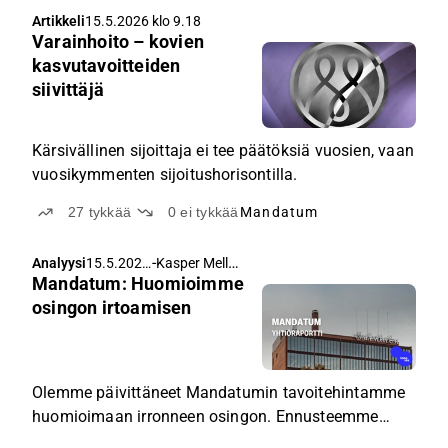
Artikkeli
15.5.2026 klo 9.18
Varainhoito – kovien
kasvutavoitteiden
siivittäjä
Kärsivällinen sijoittaja ei tee päätöksiä vuosien, vaan
vuosikymmenten sijoitushorisontilla.
27
tykkää
0
ei tykkää
Mandatum
-
Kasper Mellas
,
Analyysi
15.5.2026
Sauli Vilén
Mandatum: Huomioimme
klo 5.40
osingon irtoamisen
Olemme päivittäneet Mandatumin tavoitehintamme
huomioimaan irronneen osingon. Ennusteemme
sekä näkemyksemme yhtiöstä ovat ennallaan.