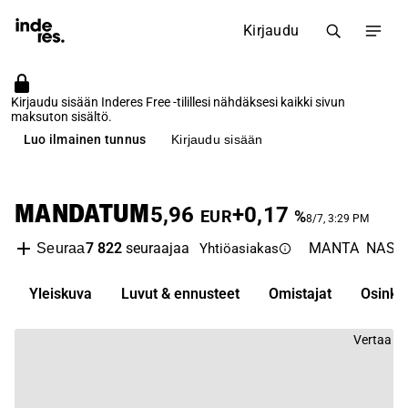
Kirjaudu
Kirjaudu sisään Inderes Free -tilillesi nähdäksesi kaikki sivun
maksuton sisältö.
Luo ilmainen tunnus
Kirjaudu sisään
MANDATUM
5,96
+0,17
EUR
%
8/7, 3:29 PM
7 822
seuraajaa
MANTA
NASDA
Seuraa
Yhtiöasiakas
Yleiskuva
Luvut & ennusteet
Omistajat
Osinko
Vertaa