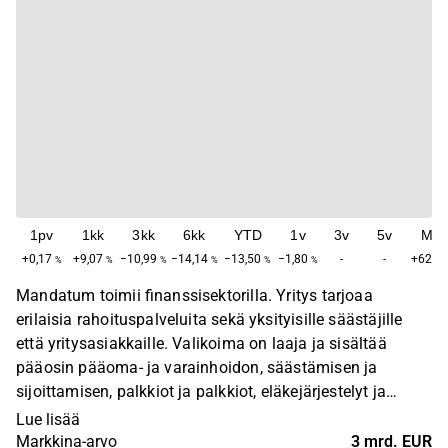
1pv
1kk
3kk
6kk
YTD
1v
3v
5v
Ma
+0,17
+9,07
−10,99
−14,14
−13,50
−1,80
-
-
+62,33
%
%
%
%
%
%
Mandatum toimii finanssisektorilla. Yritys tarjoaa
erilaisia rahoituspalveluita sekä yksityisille säästäjille
että yritysasiakkaille. Valikoima on laaja ja sisältää
pääosin pääoma- ja varainhoidon, säästämisen ja
sijoittamisen, palkkiot ja palkkiot, eläkejärjestelyt ja
henkilökohtaisen riskivakuutuksen. Suurimmat toiminnot
Lue lisää
sijaitsevat Suomessa.
Markkina-arvo
3 mrd. EUR