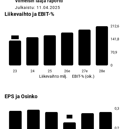
Viimeisin laaja raportti
Julkaistu: 11.04.2025
Liikevaihto ja EBIT-%
212,6
155,9
141,8
132,6
111,2
70,9
96,2
90,3
71,7
0
23
24
25
26e
27e
28e
Liikevaihto milj.
EBIT-% (oik.)
EPS ja Osinko
0,3
14,3
12,4
12,2
0,2