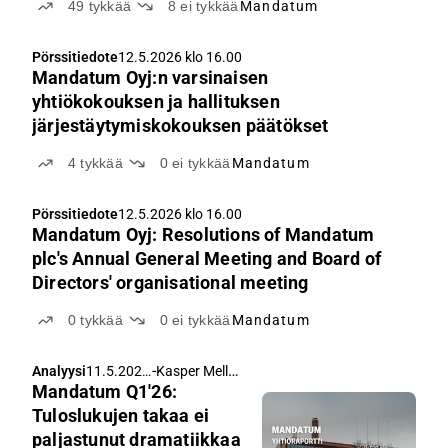
49
tykkää
8
ei tykkää
Mandatum
Pörssitiedote
12.5.2026 klo 16.00
Mandatum Oyj:n varsinaisen
yhtiökokouksen ja hallituksen
järjestäytymiskokouksen päätökset
4
tykkää
0
ei tykkää
Mandatum
Pörssitiedote
12.5.2026 klo 16.00
Mandatum Oyj: Resolutions of Mandatum
plc's Annual General Meeting and Board of
Directors' organisational meeting
0
tykkää
0
ei tykkää
Mandatum
-
Kasper Mellas
,
Analyysi
11.5.2026
Sauli Vilén
Mandatum Q1'26:
klo 5.29
Tuloslukujen takaa ei
paljastunut dramatiikkaa