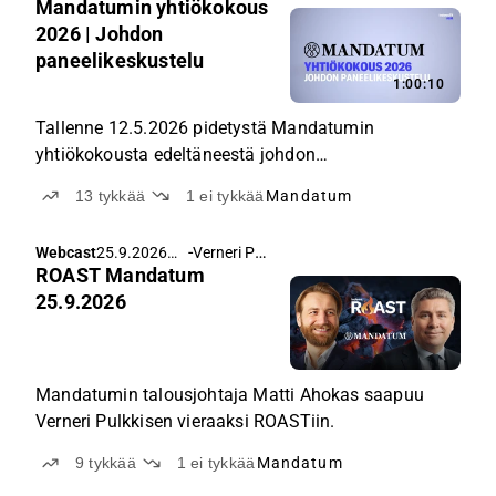
Mandatumin yhtiökokous
2026 | Johdon
paneelikeskustelu
1:00:10
Tallenne 12.5.2026 pidetystä Mandatumin
yhtiökokousta edeltäneestä johdon
paneelikeskustelusta.
13
tykkää
1
ei tykkää
Mandatum
-
Verneri Pulkkinen
Webcast
25.9.2026
ROAST Mandatum
klo 11.00
25.9.2026
Mandatumin talousjohtaja Matti Ahokas saapuu
Verneri Pulkkisen vieraaksi ROASTiin.
9
tykkää
1
ei tykkää
Mandatum