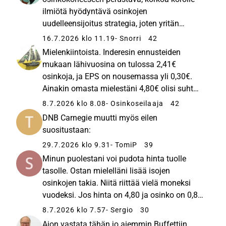
ilmiötä hyödyntävä osinkojen
uudelleensijoitus strategia, joten yritän
motivoida itseäni tutkimalla
16.7.2026 klo 11.19
- Snorri
42
sijoituskohdettani ja spekuloimalla
Mielenkiintoista. Inderesin ennusteiden
vastuuttomasti. Nordea ja Mandatum
mukaan lähivuosina on tulossa 2,41€
operoivat samassa pohjoismaisessa...
osinkoja, ja EPS on nousemassa yli 0,30€.
Ainakin omasta mielestäni 4,80€ olisi suht
edullista tällaisesta tuloksesta ja voittojen
8.7.2026 klo 8.08
- Osinkoseilaaja
42
jaosta.
DNB Carnegie muutti myös eilen
suositustaan:
29.7.2026 klo 9.31
- TomiP
39
Minun puolestani voi pudota hinta tuolle
tasolle. Ostan mielelläni lisää isojen
osinkojen takia. Niitä riittää vielä moneksi
vuodeksi. Jos hinta on 4,80 ja osinko on 0,85,
niin se on 18% osinko%.
8.7.2026 klo 7.57
- Sergio
30
Aion vastata tähän jo aiemmin Buffettiin