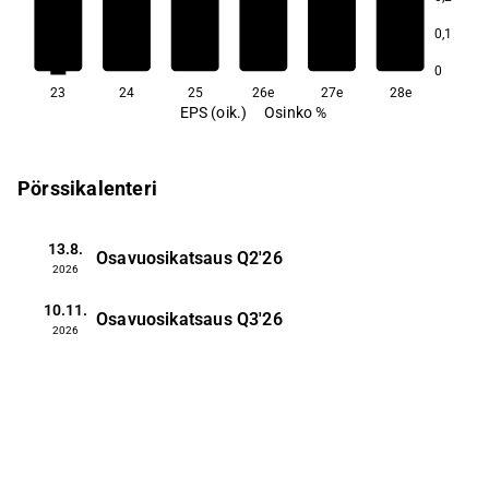
0,1
9,6
9,4
8,1
0
23
24
25
26e
27e
28e
EPS (oik.)
Osinko %
Pörssikalenteri
13.8.
Osavuosikatsaus
Q2'26
2026
10.11.
Osavuosikatsaus
Q3'26
2026