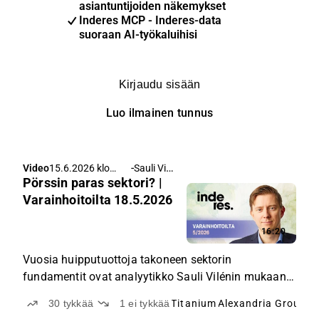
asiantuntijoiden näkemykset
Inderes MCP - Inderes-data
suoraan AI-työkaluihisi
Kirjaudu sisään
Luo ilmainen tunnus
-
Sauli Vilén
Video
15.6.2026 klo
Pörssin paras sektori? |
11.00
Varainhoitoilta 18.5.2026
16:20
Vuosia huipputuottoja takoneen sektorin
fundamentit ovat analyytikko Sauli Vilénin mukaan
edelleen erinomaisessa kunnossa.
30
tykkää
1
ei tykkää
Titanium
Alexandria Group
U