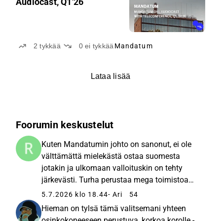
Audiocast, Q1'26
2
tykkää
0
ei tykkää
Mandatum
Lataa lisää
Foorumin keskustelut
Kuten Mandatumin johto on sanonut, ei ole
välttämättä mielekästä ostaa suomesta
jotakin ja ulkomaan valloituskin on tehty
järkevästi. Turha perustaa mega toimistoa
keski-eurooppaan, hyvä luoda ensin
5.7.2026 klo 18.44
- Ari
54
asiakaspohjaa siellä toimivien agenttien
Hieman on tylsä tämä valitsemani yhteen
kautta. Suomessa on liian monta esimerkki...
osinkokoneeseen perustuva, korkoa korolle -