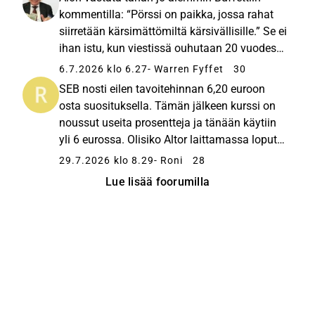
kommentilla: “Pörssi on paikka, jossa rahat
siirretään kärsimättömiltä kärsivällisille.” Se ei
ihan istu, kun viestissä ouhutaan 20 vuodesta
niin jäin pohtimaan asiaa. Asia jota mietin
6.7.2026 klo 6.27
- Warren Fyffet
30
silti pysyy. Johdon tärkein tehtävä on
SEB nosti eilen tavoitehinnan 6,20 euroon
pääomien allokointi...
osta suosituksella. Tämän jälkeen kurssi on
noussut useita prosentteja ja tänään käytiin
yli 6 eurossa. Olisiko Altor laittamassa loput
osakkeensa myyntiin ja SEB hoitamassa
29.7.2026 klo 8.29
- Roni
28
kauppoja tälläkin kertaa?
Lue lisää foorumilla