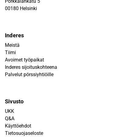
Porkkalankatu 5
00180 Helsinki
Inderes
Meistä
Tiimi
Avoimet työpaikat
Inderes sijoituskohteena
Palvelut pörssiyhtiöille
Sivusto
UKK
Q&A
Käyttöehdot
Tietosuojaseloste