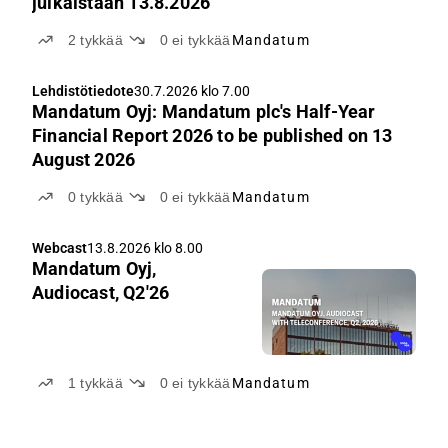
julkaistaan 13.8.2026
2
tykkää
0
ei tykkää
Mandatum
Lehdistötiedote
30.7.2026 klo 7.00
Mandatum Oyj: Mandatum plc's Half-Year
Financial Report 2026 to be published on 13
August 2026
0
tykkää
0
ei tykkää
Mandatum
Webcast
13.8.2026 klo 8.00
Mandatum Oyj,
Audiocast, Q2'26
1
tykkää
0
ei tykkää
Mandatum