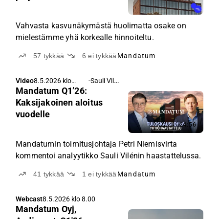
Vahvasta kasvunäkymästä huolimatta osake on
mielestämme yhä korkealle hinnoiteltu.
57
tykkää
6
ei tykkää
Mandatum
-
Sauli Vilén
Video
8.5.2026 klo
Mandatum Q1’26:
12.10
Kaksijakoinen aloitus
vuodelle
24:56
Mandatumin toimitusjohtaja Petri Niemisvirta
kommentoi analyytikko Sauli Vilénin haastattelussa.
41
tykkää
1
ei tykkää
Mandatum
Webcast
8.5.2026 klo 8.00
Mandatum Oyj,