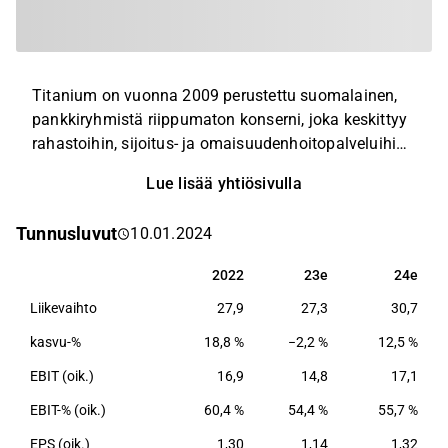
Titanium on vuonna 2009 perustettu suomalainen,
pankkiryhmistä riippumaton konserni, joka keskittyy
rahastoihin, sijoitus- ja omaisuudenhoitopalveluihin
sekä vakuutusedustukseen. Yhtiön päätuotteena on
Lue lisää yhtiösivulla
Titanium Hoivakiinteistörahasto ja
pääkohderyhmänä ovat varakkaat yksityishenkilöt.
Tunnusluvut
10.01.2024
2022
23e
24e
2022
23e
24e
Liikevaihto
27,9
27,3
30,7
kasvu-%
18,8 %
−2,2 %
12,5 %
EBIT (oik.)
16,9
14,8
17,1
EBIT-% (oik.)
60,4 %
54,4 %
55,7 %
EPS (oik.)
1,30
1,14
1,32