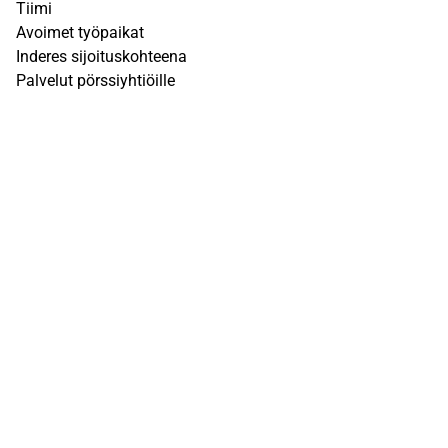
Tiimi
Avoimet työpaikat
Inderes sijoituskohteena
Palvelut pörssiyhtiöille
Sivusto
UKK
Q&A
Käyttöehdot
Tietosuojaseloste
Vastuuvapauslauseke
Inderesin vastuuvapauslauseke löytyy
täältä
. Kunkin
Inderesin aktiivisessa seurannassa olevan osakkeen