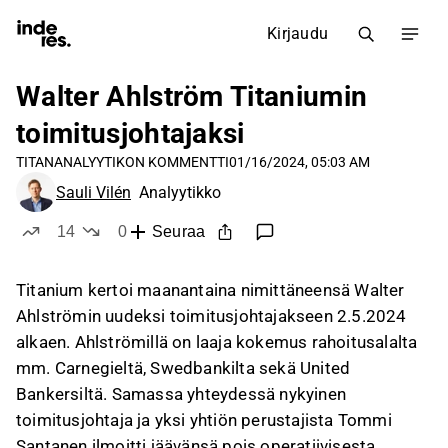
Kirjaudu
Walter Ahlström Titaniumin
toimitusjohtajaksi
TITAN
ANALYYTIKON KOMMENTTI
01/16/2024, 05:03 AM
Sauli Vilén
Analyytikko
14
0
Seuraa
tykkää
ei tykkää
Titanium kertoi maanantaina nimittäneensä Walter
Ahlströmin uudeksi toimitusjohtajakseen 2.5.2024
alkaen. Ahlströmillä on laaja kokemus rahoitusalalta
mm. Carnegieltä, Swedbankilta sekä United
Bankersiltä. Samassa yhteydessä nykyinen
toimitusjohtaja ja yksi yhtiön perustajista Tommi
Santanen ilmoitti jäävänsä pois operatiivisesta