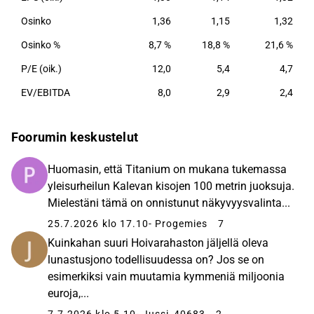
Osinko
1,36
1,15
1,32
Osinko %
8,7 %
18,8 %
21,6 %
P/E (oik.)
12,0
5,4
4,7
EV/EBITDA
8,0
2,9
2,4
Foorumin keskustelut
Huomasin, että Titanium on mukana tukemassa
yleisurheilun Kalevan kisojen 100 metrin juoksuja.
Mielestäni tämä on onnistunut näkyvyysvalinta...
25.7.2026 klo 17.10
- Progemies
7
Kuinkahan suuri Hoivarahaston jäljellä oleva
lunastusjono todellisuudessa on? Jos se on
esimerkiksi vain muutamia kymmeniä miljoonia
euroja,...