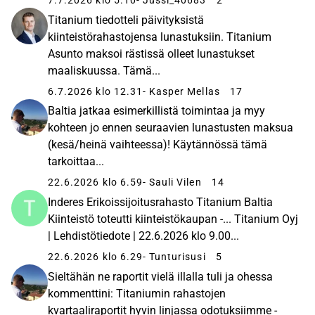
7.7.2026 klo 5.10
- Jussi_40683
2
Titanium tiedotteli päivityksistä
kiinteistörahastojensa lunastuksiin. Titanium
Asunto maksoi rästissä olleet lunastukset
maaliskuussa. Tämä...
6.7.2026 klo 12.31
- Kasper Mellas
17
Baltia jatkaa esimerkillistä toimintaa ja myy
kohteen jo ennen seuraavien lunastusten maksua
(kesä/heinä vaihteessa)! Käytännössä tämä
tarkoittaa...
22.6.2026 klo 6.59
- Sauli Vilen
14
Inderes Erikoissijoitusrahasto Titanium Baltia
Kiinteistö toteutti kiinteistökaupan -... Titanium Oyj
| Lehdistötiedote | 22.6.2026 klo 9.00...
22.6.2026 klo 6.29
- Tunturisusi
5
Sieltähän ne raportit vielä illalla tuli ja ohessa
kommenttini: Titaniumin rahastojen
kvartaaliraportit hyvin linjassa odotuksiimme -