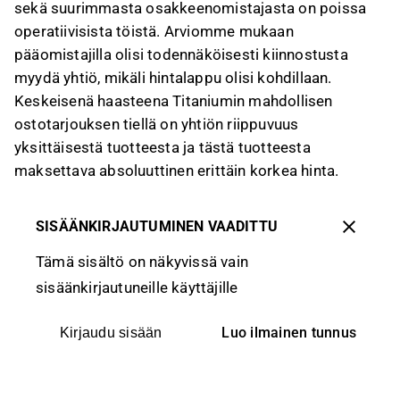
sekä suurimmasta osakkeenomistajasta on poissa
operatiivisista töistä. Arviomme mukaan
pääomistajilla olisi todennäköisesti kiinnostusta
myydä yhtiö, mikäli hintalappu olisi kohdillaan.
Keskeisenä haasteena Titaniumin mahdollisen
ostotarjouksen tiellä on yhtiön riippuvuus
yksittäisestä tuotteesta ja tästä tuotteesta
maksettava absoluuttinen erittäin korkea hinta.
SISÄÄNKIRJAUTUMINEN VAADITTU
Tämä sisältö on näkyvissä vain
sisäänkirjautuneille käyttäjille
Luo ilmainen tunnus
Kirjaudu sisään