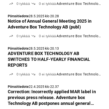
0
tykkää
0
ei tykkää
Adventure Box Technology
Pörssitiedote
28.5.2025 klo 20.28
Notice of Annual General Meeting 2025 in
Adventure Box Technology AB (publ)
0
tykkää
0
ei tykkää
Adventure Box Technology
Pörssitiedote
28.5.2025 klo 20.13
ADVENTURE BOX TECHNOLOGY AB
SWITCHES TO HALF-YEARLY FINANCIAL
REPORTS
0
tykkää
0
ei tykkää
Adventure Box Technology
Pörssitiedote
22.4.2025 klo 22.37
Correction: Incorrectly applied MAR label in
previous press release. Adventure box
Technology AB postpones annual general