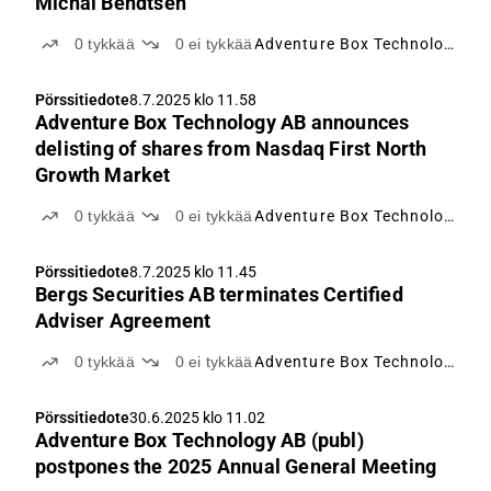
Michal Bendtsen
0
tykkää
0
ei tykkää
Adventure Box Technology
Pörssitiedote
8.7.2025 klo 11.58
Adventure Box Technology AB announces
delisting of shares from Nasdaq First North
Growth Market
0
tykkää
0
ei tykkää
Adventure Box Technology
Pörssitiedote
8.7.2025 klo 11.45
Bergs Securities AB terminates Certified
Adviser Agreement
0
tykkää
0
ei tykkää
Adventure Box Technology
Pörssitiedote
30.6.2025 klo 11.02
Adventure Box Technology AB (publ)
postpones the 2025 Annual General Meeting