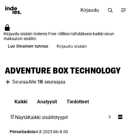
Kirjaudu
Kirjaudu sisään Inderes Free -tilillesi nähdäksesi kaikki sivun
maksuton sisältö.
Luo ilmainen tunnus
Kirjaudu sisään
ADVENTURE BOX TECHNOLOGY
Alle
1K
seuraajaa
Seuraa
Kaikki
Analyysit
Tiedotteet
Näytä
Kaikki sisältötyypit
Pörssitiedote
4.8.2025 klo 8.00