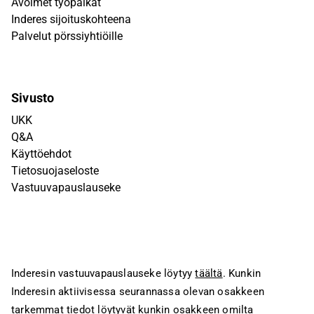
Avoimet työpaikat
Inderes sijoituskohteena
Palvelut pörssiyhtiöille
Sivusto
UKK
Q&A
Käyttöehdot
Tietosuojaseloste
Vastuuvapauslauseke
Inderesin vastuuvapauslauseke löytyy
täältä
. Kunkin
Inderesin aktiivisessa seurannassa olevan osakkeen
tarkemmat tiedot löytyvät kunkin osakkeen omilta