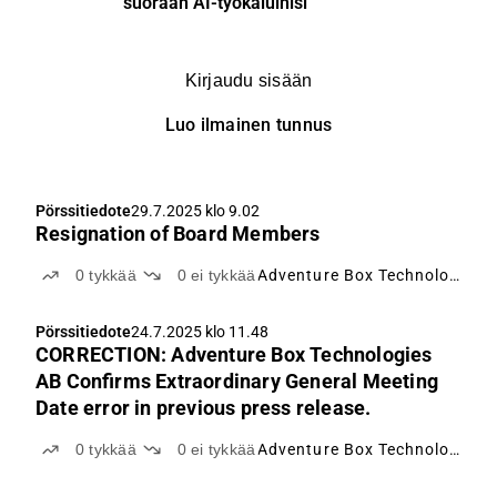
suoraan AI-työkaluihisi
Kirjaudu sisään
Luo ilmainen tunnus
Pörssitiedote
29.7.2025 klo 9.02
Resignation of Board Members
0
tykkää
0
ei tykkää
Adventure Box Technology
Pörssitiedote
24.7.2025 klo 11.48
CORRECTION: Adventure Box Technologies
AB Confirms Extraordinary General Meeting
Date error in previous press release.
0
tykkää
0
ei tykkää
Adventure Box Technology