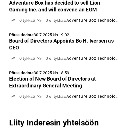
Adventure Box has decided to sell Lion
Gaming Inc. and will convene an EGM
0
tykkää
0
ei tykkää
Adventure Box Technology
Pörssitiedote
30.7.2025 klo 19.02
Board of Directors Appoints Bo H. Iversen as
CEO
0
tykkää
0
ei tykkää
Adventure Box Technology
Pörssitiedote
30.7.2025 klo 18.59
Election of New Board of Directors at
Extraordinary General Meeting
0
tykkää
0
ei tykkää
Adventure Box Technology
Liity Inderesin yhteisöön