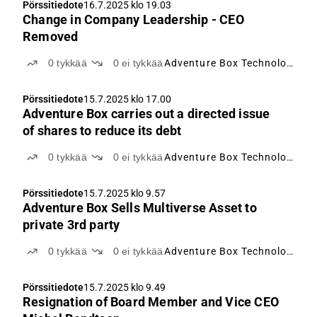
Pörssitiedote
16.7.2025 klo 19.03
Change in Company Leadership - CEO
Removed
0
tykkää
0
ei tykkää
Adventure Box Technology
Pörssitiedote
15.7.2025 klo 17.00
Adventure Box carries out a directed issue
of shares to reduce its debt
0
tykkää
0
ei tykkää
Adventure Box Technology
Pörssitiedote
15.7.2025 klo 9.57
Adventure Box Sells Multiverse Asset to
private 3rd party
0
tykkää
0
ei tykkää
Adventure Box Technology
Pörssitiedote
15.7.2025 klo 9.49
Resignation of Board Member and Vice CEO