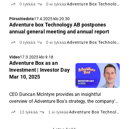
meeting and annual report
0
tykkää
0
ei tykkää
Adventure Box Technology
Pörssitiedote
17.4.2025 klo 20.30
Adventure box Technology AB postpones
annual general meeting and annual report
0
tykkää
0
ei tykkää
Adventure Box Technology
Video
17.3.2025 klo 9.18
Adventure Box as an
Investment | Investor Day
Mar 10, 2025
CEO Duncan McIntyre provides an insightful
overview of Adventure Box's strategy, the company's
assets, and how investors should view its future.
13
tykkää
1
ei tykkää
Adventure Box Technology