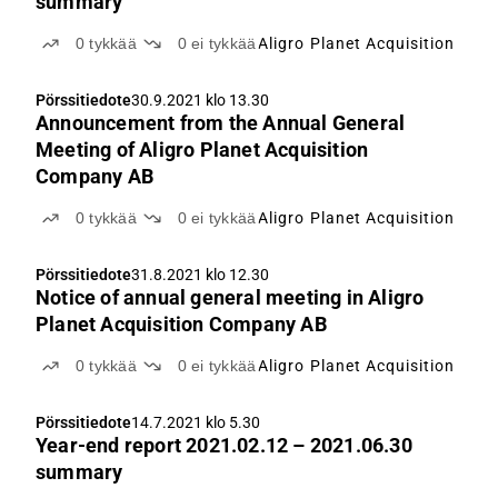
summary
0
tykkää
0
ei tykkää
Aligro Planet Acquisition
Pörssitiedote
30.9.2021 klo 13.30
Announcement from the Annual General
Meeting of Aligro Planet Acquisition
Company AB
0
tykkää
0
ei tykkää
Aligro Planet Acquisition
Pörssitiedote
31.8.2021 klo 12.30
Notice of annual general meeting in Aligro
Planet Acquisition Company AB
0
tykkää
0
ei tykkää
Aligro Planet Acquisition
Pörssitiedote
14.7.2021 klo 5.30
Year-end report 2021.02.12 – 2021.06.30
summary