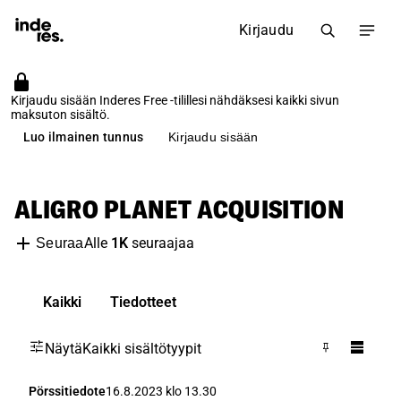
Kirjaudu
Kirjaudu sisään Inderes Free -tilillesi nähdäksesi kaikki sivun
maksuton sisältö.
Luo ilmainen tunnus
Kirjaudu sisään
ALIGRO PLANET ACQUISITION
Alle
1K
seuraajaa
Seuraa
Kaikki
Tiedotteet
Näytä
Kaikki sisältötyypit
Pörssitiedote
16.8.2023 klo 13.30