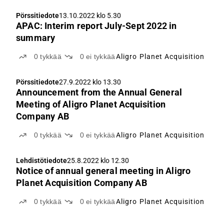
Pörssitiedote
13.10.2022 klo 5.30
APAC: Interim report July-Sept 2022 in
summary
0
tykkää
0
ei tykkää
Aligro Planet Acquisition
Pörssitiedote
27.9.2022 klo 13.30
Announcement from the Annual General
Meeting of Aligro Planet Acquisition
Company AB
0
tykkää
0
ei tykkää
Aligro Planet Acquisition
Lehdistötiedote
25.8.2022 klo 12.30
Notice of annual general meeting in Aligro
Planet Acquisition Company AB
0
tykkää
0
ei tykkää
Aligro Planet Acquisition