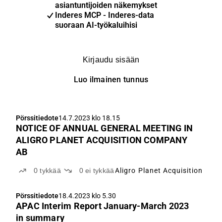
asiantuntijoiden näkemykset
Inderes MCP - Inderes-data
suoraan AI-työkaluihisi
Kirjaudu sisään
Luo ilmainen tunnus
Pörssitiedote
14.7.2023 klo 18.15
NOTICE OF ANNUAL GENERAL MEETING IN
ALIGRO PLANET ACQUISITION COMPANY
AB
0
tykkää
0
ei tykkää
Aligro Planet Acquisition
Pörssitiedote
18.4.2023 klo 5.30
APAC Interim Report January-March 2023
in summary