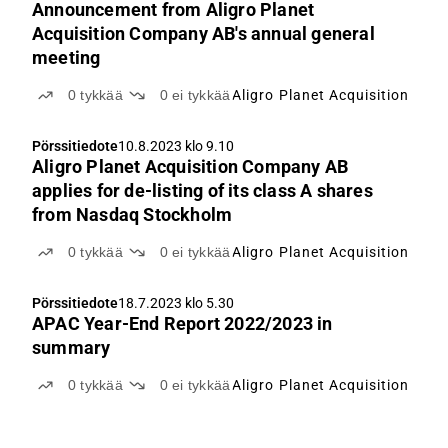
Announcement from Aligro Planet
Acquisition Company AB's annual general
meeting
0
tykkää
0
ei tykkää
Aligro Planet Acquisition
Pörssitiedote
10.8.2023 klo 9.10
Aligro Planet Acquisition Company AB
applies for de-listing of its class A shares
from Nasdaq Stockholm
0
tykkää
0
ei tykkää
Aligro Planet Acquisition
Pörssitiedote
18.7.2023 klo 5.30
APAC Year-End Report 2022/2023 in
summary
0
tykkää
0
ei tykkää
Aligro Planet Acquisition