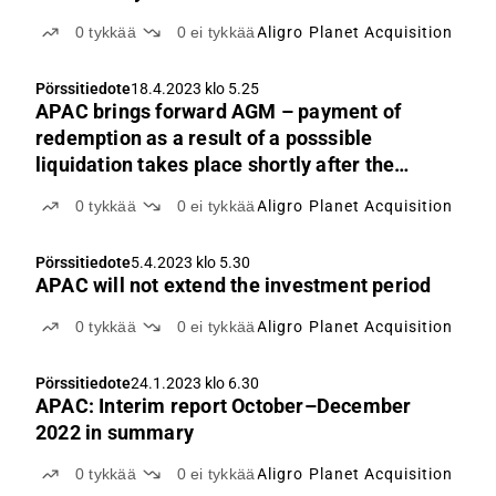
0
tykkää
0
ei tykkää
Aligro Planet Acquisition
Pörssitiedote
18.4.2023 klo 5.25
APAC brings forward AGM – payment of
redemption as a result of a posssible
liquidation takes place shortly after the
meeting
0
tykkää
0
ei tykkää
Aligro Planet Acquisition
Pörssitiedote
5.4.2023 klo 5.30
APAC will not extend the investment period
0
tykkää
0
ei tykkää
Aligro Planet Acquisition
Pörssitiedote
24.1.2023 klo 6.30
APAC: Interim report October–December
2022 in summary
0
tykkää
0
ei tykkää
Aligro Planet Acquisition