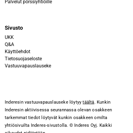
Palvelut pörssiyhtiöille
Sivusto
UKK
Q&A
Käyttöehdot
Tietosuojaseloste
Vastuuvapauslauseke
Inderesin vastuuvapauslauseke löytyy
täältä
. Kunkin
Inderesin aktiivisessa seurannassa olevan osakkeen
tarkemmat tiedot löytyvät kunkin osakkeen omilta
yhtiösivuilta Inderes-sivustolla.
© Inderes Oyj. Kaikki