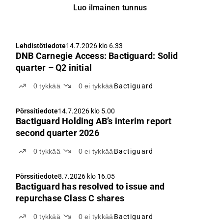
Luo ilmainen tunnus
Lehdistötiedote
14.7.2026 klo 6.33
DNB Carnegie Access: Bactiguard: Solid
quarter – Q2 initial
0
tykkää
0
ei tykkää
Bactiguard
Pörssitiedote
14.7.2026 klo 5.00
Bactiguard Holding AB’s interim report
second quarter 2026
0
tykkää
0
ei tykkää
Bactiguard
Pörssitiedote
8.7.2026 klo 16.05
Bactiguard has resolved to issue and
repurchase Class C shares
0
tykkää
0
ei tykkää
Bactiguard