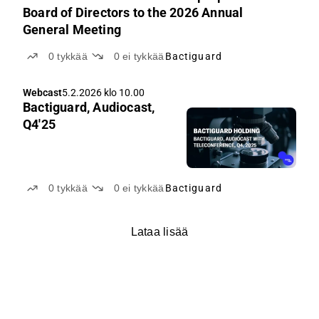
Board of Directors to the 2026 Annual
General Meeting
0
tykkää
0
ei tykkää
Bactiguard
Webcast
5.2.2026 klo 10.00
Bactiguard, Audiocast,
Q4'25
0
tykkää
0
ei tykkää
Bactiguard
Lataa lisää