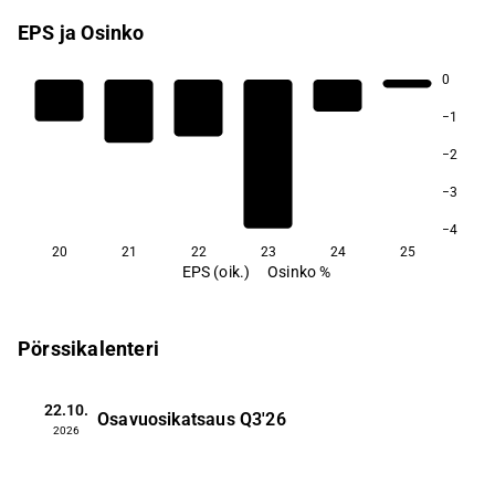
EPS ja Osinko
0
−1
−2
−3
−4
20
21
22
23
24
25
EPS (oik.)
Osinko %
Pörssikalenteri
22.10.
Osavuosikatsaus
Q3'26
2026