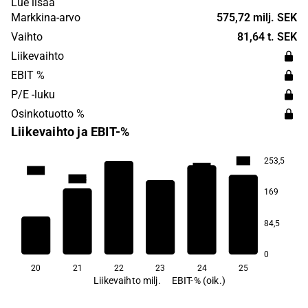
Lue lisää
devices. The company also has a portfolio of wound
Markkina-arvo
575,72 milj. SEK
management products. Bactiguard has its headquarters
Vaihto
81,64 t. SEK
in Stockholm.
Liikevaihto
EBIT %
P/E -luku
Osinkotuotto %
Liikevaihto ja EBIT-%
253,5
−1,5
−11,9
−17,0
−22,0
−30,3
169
−65,5
84,5
0
20
21
22
23
24
25
Liikevaihto milj.
EBIT-% (oik.)