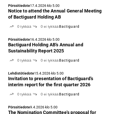
Pörssitiedote
17.4.2026 klo 5.00
Notice to attend the Annual General Meeting
of Bactiguard Holding AB
0
tykkää
0
ei tykkää
Bactiguard
Pörssitiedote
16.4.2026 klo 5.00
Bactiguard Holding AB’s Annual and
Sustainability Report 2025
0
tykkää
0
ei tykkää
Bactiguard
Lehdistötiedote
15.4.2026 klo 5.00
Invitation to presentation of Bactiguard’s
interim report for the first quarter 2026
0
tykkää
0
ei tykkää
Bactiguard
Pörssitiedote
9.4.2026 klo 5.00
The Nomination Committee's proposal for