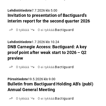
Lehdistötiedote
7.7.2026 klo 5.00
Invitation to presentation of Bactiguard’s
interim report for the second quarter 2026
0
tykkää
0
ei tykkää
Bactiguard
Lehdistötiedote
1.7.2026 klo 10.24
DNB Carnegie Access: Bactiguard: A key
proof point after weak start to 2026 – Q2
preview
0
tykkää
0
ei tykkää
Bactiguard
Pörssitiedote
19.5.2026 klo 9.00
Bulletin from Bactiguard Holding AB’s (publ)
Annual General Meeting
0
tykkää
0
ei tykkää
Bactiguard