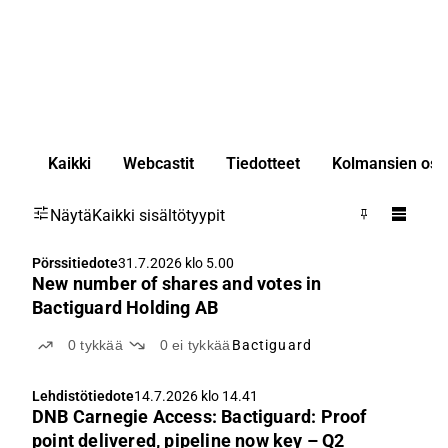
Kaikki
Webcastit
Tiedotteet
Kolmansien osap
Näytä
Kaikki sisältötyypit
Pörssitiedote
31.7.2026 klo 5.00
New number of shares and votes in
Bactiguard Holding AB
0
tykkää
0
ei tykkää
Bactiguard
Lehdistötiedote
14.7.2026 klo 14.41
DNB Carnegie Access: Bactiguard: Proof
point delivered, pipeline now key – Q2