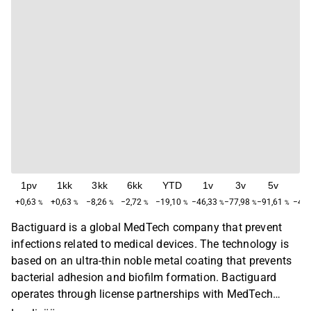
1pv
1kk
3kk
6kk
YTD
1v
3v
5v
M
+0,63
+0,63
−8,26
−2,72
−19,10
−46,33
−77,98
−91,61
−48,
%
%
%
%
%
%
%
%
Bactiguard is a global MedTech company that prevent
infections related to medical devices. The technology is
based on an ultra-thin noble metal coating that prevents
bacterial adhesion and biofilm formation. Bactiguard
operates through license partnerships with MedTech
companies that apply the technology to their medical