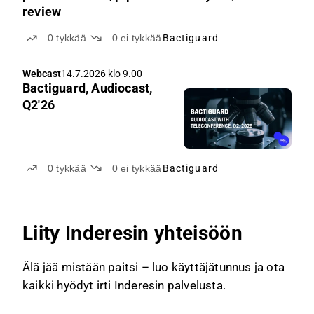
review
0
tykkää
0
ei tykkää
Bactiguard
Webcast
14.7.2026 klo 9.00
Bactiguard, Audiocast,
Q2'26
0
tykkää
0
ei tykkää
Bactiguard
Liity Inderesin yhteisöön
Älä jää mistään paitsi – luo käyttäjätunnus ja ota
kaikki hyödyt irti Inderesin palvelusta.