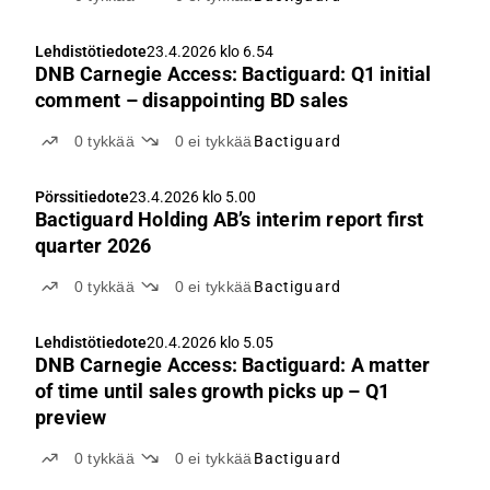
Lehdistötiedote
23.4.2026 klo 6.54
DNB Carnegie Access: Bactiguard: Q1 initial
comment – disappointing BD sales
0
tykkää
0
ei tykkää
Bactiguard
Pörssitiedote
23.4.2026 klo 5.00
Bactiguard Holding AB’s interim report first
quarter 2026
0
tykkää
0
ei tykkää
Bactiguard
Lehdistötiedote
20.4.2026 klo 5.05
DNB Carnegie Access: Bactiguard: A matter
of time until sales growth picks up – Q1
preview
0
tykkää
0
ei tykkää
Bactiguard