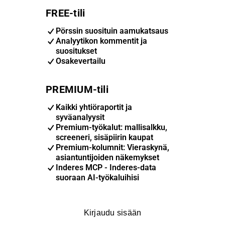
FREE-tili
Pörssin suosituin aamukatsaus
Analyytikon kommentit ja
suositukset
Osakevertailu
PREMIUM-tili
Kaikki yhtiöraportit ja
syväanalyysit
Premium-työkalut: mallisalkku,
screeneri, sisäpiirin kaupat
Premium-kolumnit: Vieraskynä,
asiantuntijoiden näkemykset
Inderes MCP - Inderes-data
suoraan AI-työkaluihisi
Kirjaudu sisään