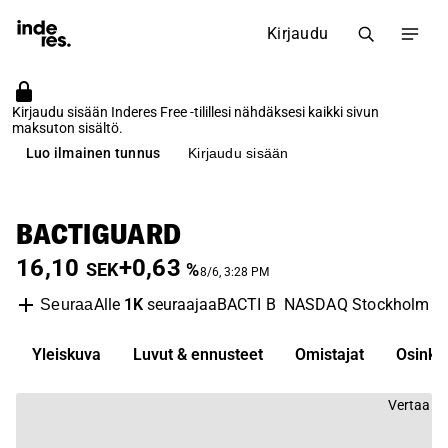
Kirjaudu
Kirjaudu sisään Inderes Free -tilillesi nähdäksesi kaikki sivun
maksuton sisältö.
Luo ilmainen tunnus
Kirjaudu sisään
BACTIGUARD
16,10
+0,63
SEK
%
8/6, 3:28 PM
Alle
1K
seuraajaa
BACTI B
NASDAQ Stockholm
M
Seuraa
Yleiskuva
Luvut & ennusteet
Omistajat
Osinko
Vertaa