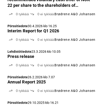
22 per share to the shareholders of
Elektroimportøren AS and publishes offer
0
tykkää
0
ei tykkää
Brødrene A&O Johansen
document; commencement of offer period
Pörssitiedote
30.4.2026 klo 16.25
Interim Report for Q1 2026
0
tykkää
0
ei tykkää
Brødrene A&O Johansen
Lehdistötiedote
23.3.2026 klo 10.05
Press release
0
tykkää
0
ei tykkää
Brødrene A&O Johansen
Pörssitiedote
26.2.2026 klo 7.07
Annual Report 2025
0
tykkää
0
ei tykkää
Brødrene A&O Johansen
Pörssitiedote
29.10.2025 klo 16.21