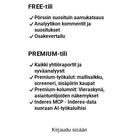
FREE-tili
Pörssin suosituin aamukatsaus
Analyytikon kommentit ja
suositukset
Osakevertailu
PREMIUM-tili
Kaikki yhtiöraportit ja
syväanalyysit
Premium-työkalut: mallisalkku,
screeneri, sisäpiirin kaupat
Premium-kolumnit: Vieraskynä,
asiantuntijoiden näkemykset
Inderes MCP - Inderes-data
suoraan AI-työkaluihisi
Kirjaudu sisään