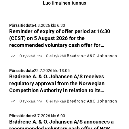
Luo ilmainen tunnus
Pörssitiedote
4.8.2026 klo 6.30
Reminder of expiry of offer period at 16:30
(CEST) on 5 August 2026 for the
recommended voluntary cash offer for
shares in Elektroimportøren AS by Brødrene
0
tykkää
0
ei tykkää
Brødrene A&O Johansen
A. & O. Johansen A/S
Pörssitiedote
22.7.2026 klo 13.05
Brødrene A. & O. Johansen A/S receives
regulatory approval from the Norwegian
Competition Authority in relation to its
recommended voluntary cash offer for
0
tykkää
0
ei tykkää
Brødrene A&O Johansen
Elektroimportøren AS
Pörssitiedote
3.7.2026 klo 6.00
Brødrene A. & O. Johansen A/S announces a
recommended voluntary cash offer of NOK