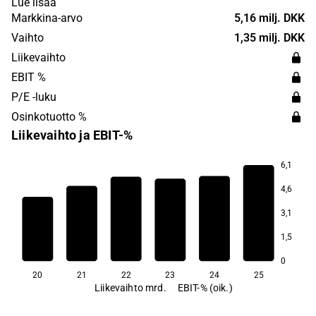
Lue lisää
operations are found in the Nordic and Baltic markets.
Markkina-arvo
5,16 milj. DKK
The company was founded in 1914 and has its
Vaihto
1,35 milj. DKK
headquarters in Albertslund.
Liikevaihto
EBIT %
P/E -luku
Osinkotuotto %
Liikevaihto ja EBIT-%
6,1
7,1
4,6
6,6
3,1
5,6
5,5
1,5
4,8
4,5
0
20
21
22
23
24
25
Liikevaihto mrd.
EBIT-% (oik.)