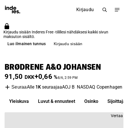
Kirjaudu
Kirjaudu sisään Inderes Free -tilillesi nähdäksesi kaikki sivun
maksuton sisältö.
Luo ilmainen tunnus
Kirjaudu sisään
BRØDRENE A&O JOHANSEN
91,50
+0,66
DKK
%
8/6, 2:59 PM
Alle
1K
seuraajaa
AOJ B
NASDAQ Copenhagen
I
Seuraa
Yleiskuva
Luvut & ennusteet
Osinko
Sijoittaj
Vertaa