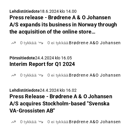
Lehdistötiedote
18.6.2024 klo 14.00
Press release - Brødrene A & O Johansen
A/S expands its business in Norway through
the acquisition of the online store
VVSKup.no
0
tykkää
0
ei tykkää
Brødrene A&O Johansen
Pörssitiedote
24.4.2024 klo 16.05
Interim Report for Q1 2024
0
tykkää
0
ei tykkää
Brødrene A&O Johansen
Lehdistötiedote
24.4.2024 klo 16.02
Press Release - Brødrene A & O Johansen
A/S acquires Stockholm-based "Svenska
VA-Grossisten AB"
0
tykkää
0
ei tykkää
Brødrene A&O Johansen