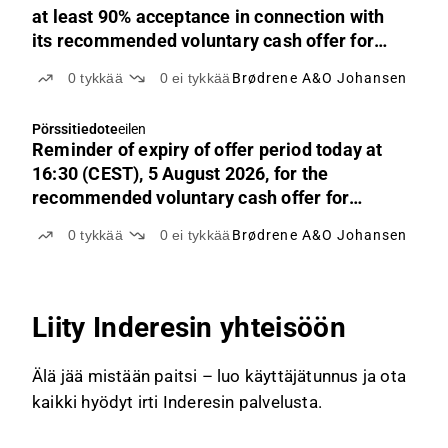
at least 90% acceptance in connection with
its recommended voluntary cash offer for
Elektroimportøren AS
0
tykkää
0
ei tykkää
Brødrene A&O Johansen
Pörssitiedote
eilen
Reminder of expiry of offer period today at
16:30 (CEST), 5 August 2026, for the
recommended voluntary cash offer for
shares in Elektroimportøren AS by Brødrene
0
tykkää
0
ei tykkää
Brødrene A&O Johansen
A. & O. Johansen A/S
Liity Inderesin yhteisöön
Älä jää mistään paitsi – luo käyttäjätunnus ja ota
kaikki hyödyt irti Inderesin palvelusta.