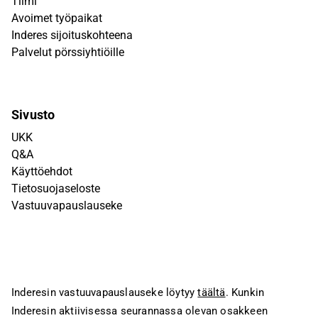
Tiimi
Avoimet työpaikat
Inderes sijoituskohteena
Palvelut pörssiyhtiöille
Sivusto
UKK
Q&A
Käyttöehdot
Tietosuojaseloste
Vastuuvapauslauseke
Inderesin vastuuvapauslauseke löytyy
täältä
. Kunkin
Inderesin aktiivisessa seurannassa olevan osakkeen