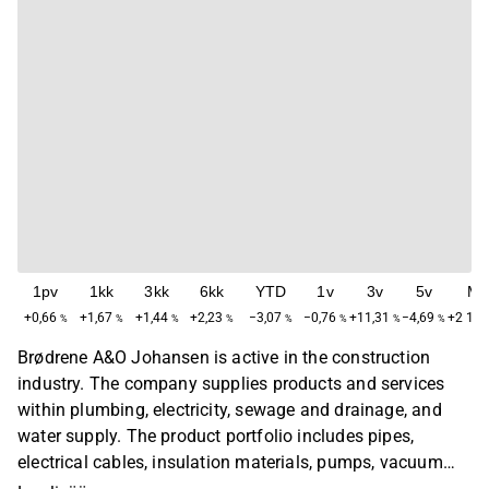
1pv
1kk
3kk
6kk
YTD
1v
3v
5v
Ma
+0,66
+1,67
+1,44
+2,23
−3,07
−0,76
+11,31
−4,69
+2 131
%
%
%
%
%
%
%
%
Brødrene A&O Johansen is active in the construction
industry. The company supplies products and services
within plumbing, electricity, sewage and drainage, and
water supply. The product portfolio includes pipes,
electrical cables, insulation materials, pumps, vacuum
cleaners, cement mixers, and tools. The largest