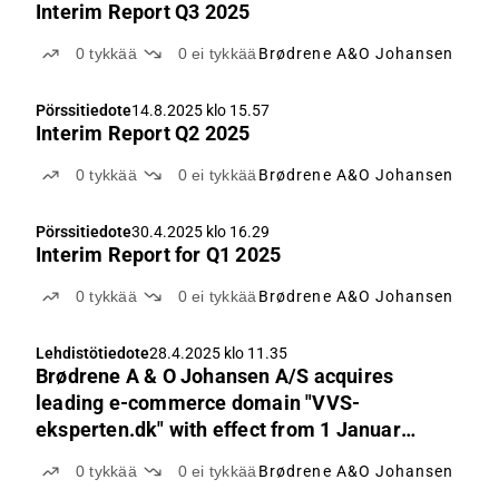
Interim Report Q3 2025
0
tykkää
0
ei tykkää
Brødrene A&O Johansen
Pörssitiedote
14.8.2025 klo 15.57
Interim Report Q2 2025
0
tykkää
0
ei tykkää
Brødrene A&O Johansen
Pörssitiedote
30.4.2025 klo 16.29
Interim Report for Q1 2025
0
tykkää
0
ei tykkää
Brødrene A&O Johansen
Lehdistötiedote
28.4.2025 klo 11.35
Brødrene A & O Johansen A/S acquires
leading e-commerce domain "VVS-
eksperten.dk" with effect from 1 Januar
2026
0
tykkää
0
ei tykkää
Brødrene A&O Johansen