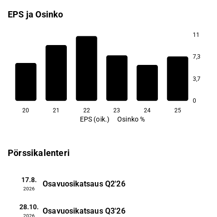
EPS ja Osinko
11
6,3
7,3
5,3
4,0
3,7
3,8
3,3
2,5
0
20
21
22
23
24
25
EPS (oik.)
Osinko %
Pörssikalenteri
17.8.
Osavuosikatsaus
Q2'26
2026
28.10.
Osavuosikatsaus
Q3'26
2026