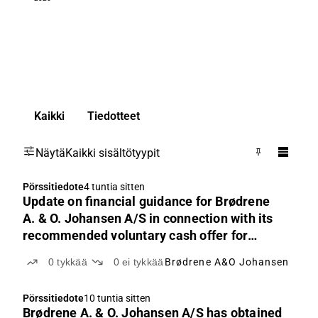
Kaikki
Tiedotteet
Näytä
Kaikki sisältötyypit
Pörssitiedote
4 tuntia sitten
Update on financial guidance for Brødrene
A. & O. Johansen A/S in connection with its
recommended voluntary cash offer for
Elektroimportøren AS
0
tykkää
0
ei tykkää
Brødrene A&O Johansen
Pörssitiedote
10 tuntia sitten
Brødrene A. & O. Johansen A/S has obtained