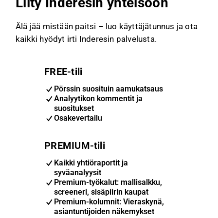
Liity Inderesin yhteisöön
Älä jää mistään paitsi – luo käyttäjätunnus ja ota
kaikki hyödyt irti Inderesin palvelusta.
FREE-tili
Pörssin suosituin aamukatsaus
Analyytikon kommentit ja
suositukset
Osakevertailu
PREMIUM-tili
Kaikki yhtiöraportit ja
syväanalyysit
Premium-työkalut: mallisalkku,
screeneri, sisäpiirin kaupat
Premium-kolumnit: Vieraskynä,
asiantuntijoiden näkemykset