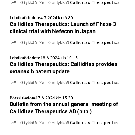
0
tykkää
0
ei tykkää
Calliditas Therapeutics
Lehdistötiedote
4.7.2024 klo 6.30
Calliditas Therapeutics: Launch of Phase 3
clinical trial with Nefecon in Japan
0
tykkää
0
ei tykkää
Calliditas Therapeutics
Lehdistötiedote
18.6.2024 klo 10.15
Calliditas Therapeutics: Calliditas provides
setanaxib patent update
0
tykkää
0
ei tykkää
Calliditas Therapeutics
Pörssitiedote
17.6.2024 klo 15.30
Bulletin from the annual general meeting of
Calliditas Therapeutics AB (publ)
0
tykkää
0
ei tykkää
Calliditas Therapeutics