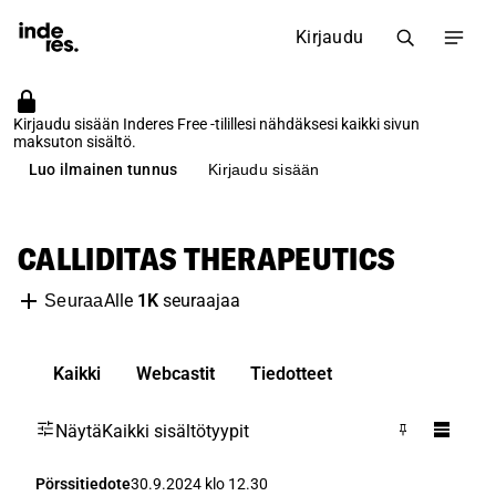
Kirjaudu
Kirjaudu sisään Inderes Free -tilillesi nähdäksesi kaikki sivun
maksuton sisältö.
Luo ilmainen tunnus
Kirjaudu sisään
CALLIDITAS THERAPEUTICS
Alle
1K
seuraajaa
Seuraa
Kaikki
Webcastit
Tiedotteet
Näytä
Kaikki sisältötyypit
Pörssitiedote
30.9.2024 klo 12.30