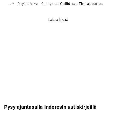
0
tykkää
0
ei tykkää
Calliditas Therapeutics
Lataa lisää
Pysy ajantasalla Inderesin uutiskirjeillä