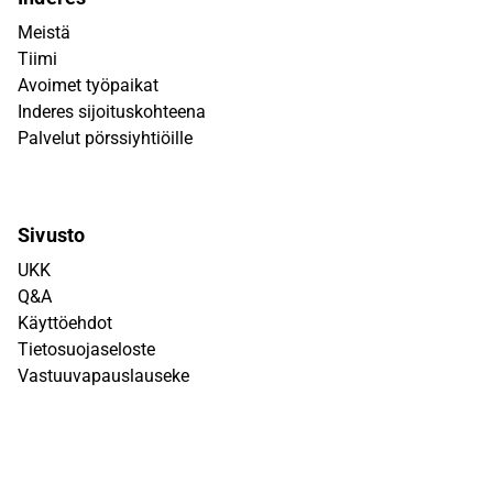
Meistä
Tiimi
Avoimet työpaikat
Inderes sijoituskohteena
Palvelut pörssiyhtiöille
Sivusto
UKK
Q&A
Käyttöehdot
Tietosuojaseloste
Vastuuvapauslauseke