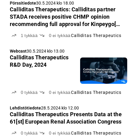
Pörssitiedote
30.5.2024 klo 18.00
Calliditas Therapeutics: Calliditas partner
STADA receives positive CHMP opinion
recommending full approval for Kinpeygo[®]
for the treatment of IgA nephropathy
1
tykkää
0
ei tykkää
Calliditas Therapeutics
Webcast
30.5.2024 klo 13.00
Calliditas Therapeutics
R&D Day, 2024
0
tykkää
0
ei tykkää
Calliditas Therapeutics
Lehdistötiedote
28.5.2024 klo 12.00
Calliditas Therapeutics Presents Data at the
61[st] European Renal Association Congress
0
tykkää
0
ei tykkää
Calliditas Therapeutics