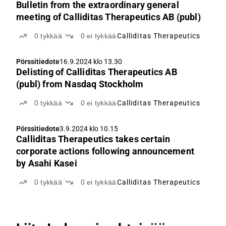
Bulletin from the extraordinary general
meeting of Calliditas Therapeutics AB (publ)
0
tykkää
0
ei tykkää
Calliditas Therapeutics
Pörssitiedote
16.9.2024 klo 13.30
Delisting of Calliditas Therapeutics AB
(publ) from Nasdaq Stockholm
0
tykkää
0
ei tykkää
Calliditas Therapeutics
Pörssitiedote
3.9.2024 klo 10.15
Calliditas Therapeutics takes certain
corporate actions following announcement
by Asahi Kasei
0
tykkää
0
ei tykkää
Calliditas Therapeutics