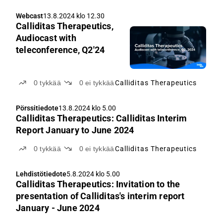
Webcast
13.8.2024 klo 12.30
Calliditas Therapeutics,
Audiocast with
teleconference, Q2'24
0
tykkää
0
ei tykkää
Calliditas Therapeutics
Pörssitiedote
13.8.2024 klo 5.00
Calliditas Therapeutics: Calliditas Interim
Report January to June 2024
0
tykkää
0
ei tykkää
Calliditas Therapeutics
Lehdistötiedote
5.8.2024 klo 5.00
Calliditas Therapeutics: Invitation to the
presentation of Calliditas's interim report
January - June 2024