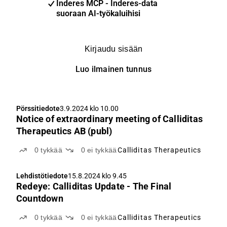
Inderes MCP - Inderes-data
suoraan AI-työkaluihisi
Kirjaudu sisään
Luo ilmainen tunnus
Pörssitiedote
3.9.2024 klo 10.00
Notice of extraordinary meeting of Calliditas
Therapeutics AB (publ)
0
tykkää
0
ei tykkää
Calliditas Therapeutics
Lehdistötiedote
15.8.2024 klo 9.45
Redeye: Calliditas Update - The Final
Countdown
0
tykkää
0
ei tykkää
Calliditas Therapeutics