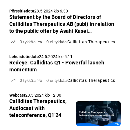
Pörssitiedote
28.5.2024 klo 6.30
Statement by the Board of Directors of
Calliditas Therapeutics AB (publ) in relation
to the public offer by Asahi Kasei
Corporation
0
tykkää
0
ei tykkää
Calliditas Therapeutics
Lehdistötiedote
24.5.2024 klo 5.11
Redeye: Calliditas Q1 - Powerful launch
momentum
0
tykkää
0
ei tykkää
Calliditas Therapeutics
Webcast
23.5.2024 klo 12.30
Calliditas Therapeutics,
Audiocast with
teleconference, Q1'24