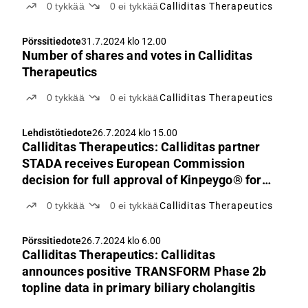
0
tykkää
0
ei tykkää
Calliditas Therapeutics
Pörssitiedote
31.7.2024 klo 12.00
Number of shares and votes in Calliditas
Therapeutics
0
tykkää
0
ei tykkää
Calliditas Therapeutics
Lehdistötiedote
26.7.2024 klo 15.00
Calliditas Therapeutics: Calliditas partner
STADA receives European Commission
decision for full approval of Kinpeygo® for
the treatment of IgA Nephropathy
0
tykkää
0
ei tykkää
Calliditas Therapeutics
Pörssitiedote
26.7.2024 klo 6.00
Calliditas Therapeutics: Calliditas
announces positive TRANSFORM Phase 2b
topline data in primary biliary cholangitis