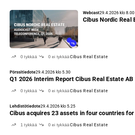
Webcast
29.4.2026 klo 8.00
Cibus Nordic Real 
0
tykkää
0
ei tykkää
Cibus Real Estate
Pörssitiedote
29.4.2026 klo 5.30
Q1 2026 Interim Report Cibus Real Estat
0
tykkää
0
ei tykkää
Cibus Real Estate
Lehdistötiedote
29.4.2026 klo 5.25
Cibus acquires 23 assets in four countries f
1
tykkää
0
ei tykkää
Cibus Real Estate