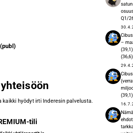
satun
osuus
Q1/26
→16%,
30.4.
Cibus
– maa
(publ)
(39,1
(36,6)
kertal
29.4.
Cibus
(verr
n yhteisöön
miljo
(39,1)
 kaikki hyödyt irti Inderesin palvelusta.
ilman 
16.7.
Nämä 
ehdot
REMIUM-tili
tarkk