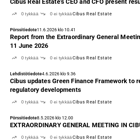
Cibus Real Estate's CEO and CFO present resu
0
tykkää
0
ei tykkää
Cibus Real Estate
Pörssitiedote
11.6.2026 klo 10.41
Report from the Extraordinary General Meetin
11 June 2026
0
tykkää
0
ei tykkää
Cibus Real Estate
Lehdistötiedote
4.6.2026 klo 9.36
Cibus updates Green Finance Framework to re
regulatory developments
0
tykkää
0
ei tykkää
Cibus Real Estate
Pörssitiedote
8.5.2026 klo 12.00
EXTRAORDINARY GENERAL MEETING IN CIBU
0
tykkää
0
ei tykkää
Cibus Real Estate