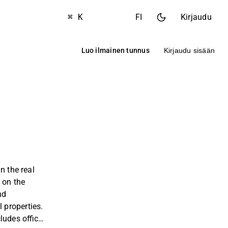
⌘ K
FI
Kirjaudu
Luo ilmainen tunnus
Kirjaudu sisään
n the real
 on the
nd
properties.
ludes office