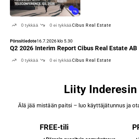
0
tykkää
0
ei tykkää
Cibus Real Estate
Pörssitiedote
16.7.2026 klo 5.30
Q2 2026 Interim Report Cibus Real Estate AB 
0
tykkää
0
ei tykkää
Cibus Real Estate
Liity Inderesi
Älä jää mistään paitsi – luo käyttäjätunnus ja ota
FREE-tili
P