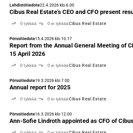
Lehdistötiedote
22.4.2026 klo 6.00
Cibus Real Estate's CEO and CFO present resul
0
tykkää
0
ei tykkää
Cibus Real Estate
Pörssitiedote
15.4.2026 klo 10.17
Report from the Annual General Meeting of Ci
15 April 2026
0
tykkää
0
ei tykkää
Cibus Real Estate
Pörssitiedote
19.3.2026 klo 7.00
Annual report for 2025
0
tykkää
0
ei tykkää
Cibus Real Estate
Pörssitiedote
16.3.2026 klo 12.00
Ann-Sofie Lindroth appointed as CFO of Cibus
0
tykkää
0
ei tykkää
Cibus Real Estate