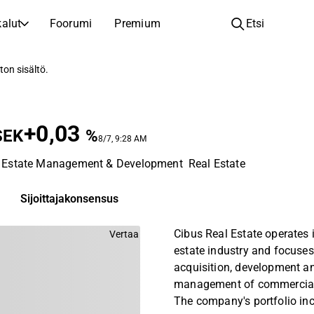
alut
Foorumi
Premium
Etsi
YHTIÖT
OPI SIJOITTAMISESTA
ton sisältö.
Yhtiöt
Analyysikoulu
Opi lukemaan ja ymmärtämään osakeanalyysiä
Selaa ja suodata listattujen yhtiöiden listaa
+0,03
SEK
Löydä osakkeita
Sijoituskoulu
%
8/7, 9:28 AM
Inspiraatiota seuraavaan sijoitukseesi
Oppaita ja oppitunteja sijoitusosaamisen kasvattamiseen
 Estate Management & Development
Real Estate
Listautumiset
Salkunhaltijat
Uudet listautumiset ja tulevat pörssiannit
Sijoitustietoa jokaiselle tasolle, ensiaskeleista edistyneisiin salkkustrategioihin.
Sijoittajakonsensus
Yhtiökokouskutsut
Cibus Real Estate operates i
Vertaa
Yhtiökokousten päivämäärät ja osakkeenomistajatiedot
estate industry and focuses
acquisition, development a
management of commercial 
The company's portfolio inc