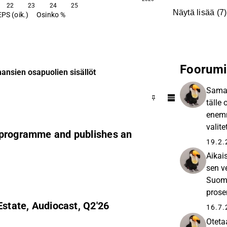
22
23
24
25
Näytä lisää
(
7
)
EPS (oik.)
Osinko %
Foorumi
ansien osapuolien sisällöt
Samaa
tälle 
enemm
valite
 programme and publishes an
kuiten
19.2.
Aikai
sen v
Suome
prose
Estate, Audiocast, Q2'26
% → 5
16.7.
Oteta