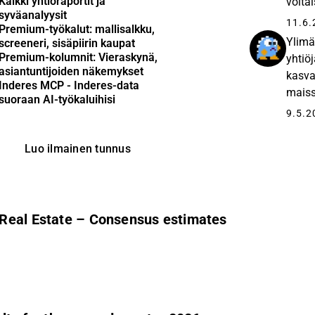
Kaikki yhtiöraportit ja
voitai
syväanalyysit
minim
11.6.
Premium-työkalut: mallisalkku,
Ylimä
screeneri, sisäpiirin kaupat
Premium-kolumnit: Vieraskynä,
yhtiö
asiantuntijoiden näkemykset
kasva
Inderes MCP - Inderes-data
maiss
suoraan AI-työkaluihisi
lähin
9.5.2
päätök
Luo ilmainen tunnus
 Real Estate – Consensus estimates