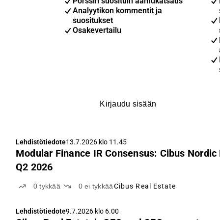
Pörssin suosituin aamukatsaus
Analyytikon kommentit ja
suositukset
Osakevertailu
Kirjaudu sisään
Lehdistötiedote
13.7.2026 klo 11.45
Modular Finance IR Consensus: Cibus Nordic
Q2 2026
0
tykkää
0
ei tykkää
Cibus Real Estate
Lehdistötiedote
9.7.2026 klo 6.00