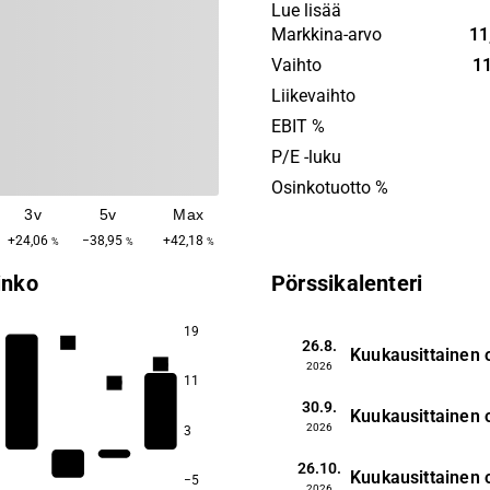
and retail properties. The o
Lue lisää
primarily concentrated in t
Markkina-arvo
11
region, with a main presenc
Vaihto
11
Norway and Finland. Cibus 
Liikevaihto
was founded in 2018 and i
EBIT %
headquartered in Stockhol
P/E -luku
Osinkotuotto %
3v
5v
Max
+24,06
−38,95
+42,18
%
%
%
inko
Pörssikalenteri
19
7,5
26.8.
Kuukausittainen 
7,0
6,6
2026
11
5,9
30.9.
Kuukausittainen 
2026
3
26.10.
Kuukausittainen 
−5
2026