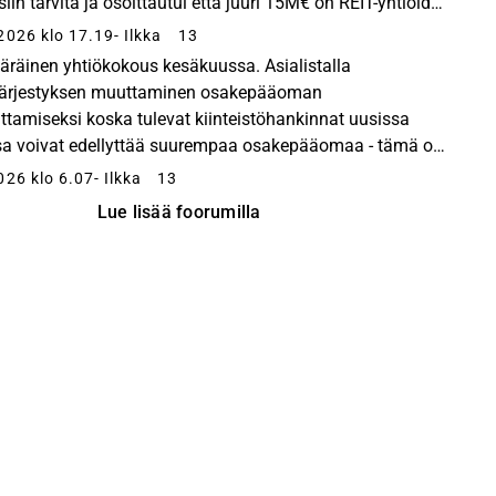
siin tarvita ja osoittautui että juuri 15M€ on REIT-yhtiöiden
iosakepääoma sekä Ranskassa että Saksassa...
2026 klo 17.19
- Ilkka
13
äräinen yhtiökokous kesäkuussa. Asialistalla
järjestyksen muuttaminen osakepääoman
ttamiseksi koska tulevat kiinteistöhankinnat uusissa
a voivat edellyttää suurempaa osakepääomaa - tämä on
nä kirjanpidollinen juttu mutta vaatii yhtiökokouksen
026 klo 6.07
- Ilkka
13
sen - ...
Lue lisää foorumilla