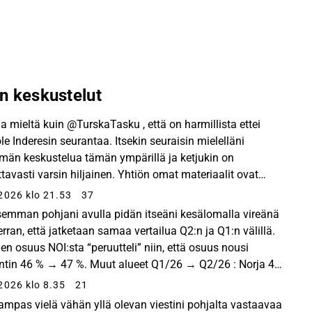
n keskustelut
 mieltä kuin @TurskaTasku , että on harmillista ettei
ole Inderesin seurantaa. Itsekin seuraisin mielelläni
än keskustelua tämän ympärillä ja ketjukin on
ttavasti varsin hiljainen. Yhtiön omat materiaalit ovat
kin mielestäni aika hyviä. Jonkin verran t...
2026 klo 21.53
37
semman pohjani avulla pidän itseäni kesälomalla vireänä
erran, että jatketaan samaa vertailua Q2:n ja Q1:n välillä.
n osuus NOI:sta “peruutteli” niin, että osuus nousi
ntin 46 % → 47 %. Muut alueet Q1/26 → Q2/26 : Norja 4
 %, Ruotsi 12 % → 11 %, Tanska 16...
2026 klo 8.35
21
ampas vielä vähän yllä olevan viestini pohjalta vastaavaa