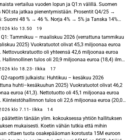
naista vertailua vuoden lopun ja Q1:n välillä. Suomen
 NOI:sta jatkaa pienentymistään. Prosentit Q4/25 →
: Suomi 48 % → 46 %. Norja 4% → 5% ja Tanska 14%
 muut ennallaan Yhtiö päätti muuten tuossa ...
2026 klo 13.50
19
 Q1: Tammikuu – maaliskuu 2026 (verrattuna tammikuu
liskuu 2025) Vuokratuotot olivat 45,3 miljoonaa euroa
). Nettovuokratuotto oli yhteensä 42,6 miljoonaa euroa
. Hallinnollinen tulos oli 20,9 miljoonaa euroa (18,4) ilman
uonteisia eriä ja valuuttakurssivaikutuks...
2026 klo 18.23
- Ilkka
17
 Q2-raportti julkaistu: Huhtikuu – kesäkuu 2026
attuna huhti–kesäkuuhun 2025) Vuokratuotot olivat 46,2
onaa euroa (41,3). Nettotuotto oli 45,1 miljoonaa euroa
. Kiinteistöhallinnon tulos oli 22,6 miljoonaa euroa (20,0)
kertaluonteisia eriä ja valuuttakurssivaikut...
2026 klo 7.11
- Ilkka
14
päätettiin tänään ylim. kokouksessa yhtiön hallituksen
uksen mukaisesti. Koetin vähän tutkia että mihin
aan ottaen tuota osakepääoman korotusta 15M euroon