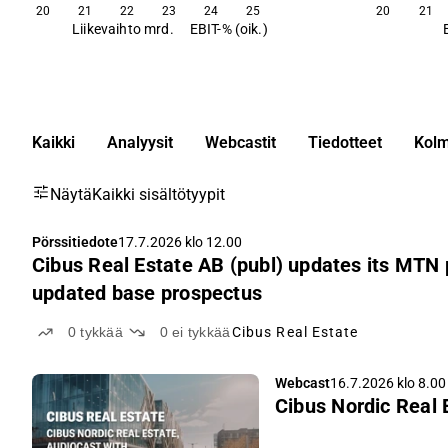
20
21
22
23
24
25
20
21
Liikevaihto mrd.
EBIT-% (oik.)
Kaikki
Analyysit
Webcastit
Tiedotteet
Kolm
Näytä
Kaikki sisältötyypit
Pörssitiedote
17.7.2026 klo 12.00
Cibus Real Estate AB (publ) updates its MTN
updated base prospectus
0
tykkää
0
ei tykkää
Cibus Real Estate
Webcast
16.7.2026 klo 8.00
Cibus Nordic Real 