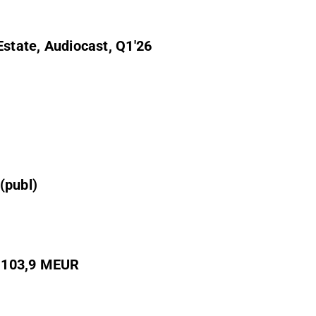
Estate, Audiocast, Q1'26
e AB (publ)
or 103,9 MEUR