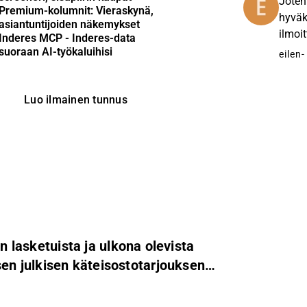
Joten
Premium-kolumnit: Vieraskynä,
hyväk
asiantuntijoiden näkemykset
ilmoi
Inderes MCP - Inderes-data
suoraan AI-työkaluihisi
eilen
-
Luo ilmainen tunnus
en lasketuista ja ulkona olevista
n julkisen käteisostotarjouksen