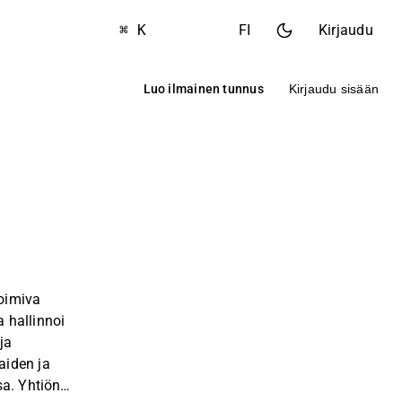
⌘ K
FI
Kirjaudu
Luo ilmainen tunnus
Kirjaudu sisään
toimiva
a hallinnoi
 ja
iden ja
sa. Yhtiön