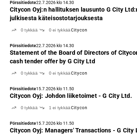
Pörssitiedote
22.7.2026 klo 14.30
Citycon Oyj:n hallituksen lausunto G City Lt
julkisesta käteisostotarjouksesta
0
tykkää
0
ei tykkää
Citycon
Pörssitiedote
22.7.2026 klo 14.30
Statement of the Board of Directors of Cityco
cash tender offer by G City Ltd
0
tykkää
0
ei tykkää
Citycon
Pörssitiedote
15.7.2026 klo 11.50
Citycon Oyj: Johdon liiketoimet - G City Ltd.
0
tykkää
1
ei tykkää
Citycon
Pörssitiedote
15.7.2026 klo 11.50
Citycon Oyj: Managers' Transactions - G City 