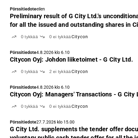
Pörssitiedote
eilen
Preliminary result of G City Ltd.'s uncondition
for all the issued and outstanding shares in C
0
tykkää
0
ei tykkää
Citycon
Pörssitiedote
4.8.2026 klo 6.10
Citycon Oyj: Johdon liiketoimet - G City Ltd.
0
tykkää
2
ei tykkää
Citycon
Pörssitiedote
4.8.2026 klo 6.10
Citycon Oyj: Managers' Transactions - G City 
0
tykkää
0
ei tykkää
Citycon
Pörssitiedote
27.7.2026 klo 15.00
G City Ltd. supplements the tender offer docu
voluntary public cash tender offer for all the