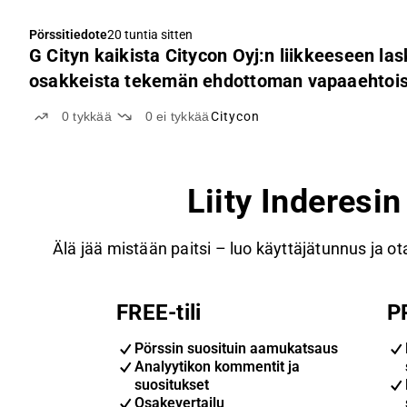
Pörssitiedote
20 tuntia sitten
G Cityn kaikista Citycon Oyj:n liikkeeseen las
osakkeista tekemän ehdottoman vapaaehtoise
tulos; G City aloittaa jälkikäteisen tarjousajan
0
tykkää
0
ei tykkää
Citycon
Liity Inderesi
Älä jää mistään paitsi – luo käyttäjätunnus ja ota
FREE-tili
P
Pörssin suosituin aamukatsaus
Analyytikon kommentit ja
suositukset
Osakevertailu