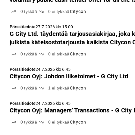
Citycon Oyj
0
tykkää
0
ei tykkää
Citycon
Pörssitiedote
27.7.2026 klo 15.00
G City Ltd. täydentää tarjousasiakirjaa, jok
julkista käteisostotarjousta kaikista Citycon 
ulkona olevista osakkeista
0
tykkää
0
ei tykkää
Citycon
Pörssitiedote
24.7.2026 klo 6.45
Citycon Oyj: Johdon liiketoimet - G City Ltd
0
tykkää
1
ei tykkää
Citycon
Pörssitiedote
24.7.2026 klo 6.45
Citycon Oyj: Managers' Transactions - G City 
0
tykkää
0
ei tykkää
Citycon