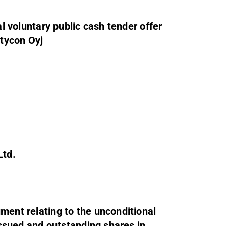
al voluntary public cash tender offer
itycon Oyj
Ltd.
ment relating to the unconditional
 issued and outstanding shares in