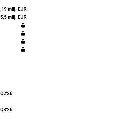
oimija, joka
,19 milj. EUR
stamiseen.
5,5 milj. EUR
in vuonna
see Espoossa.
Q2'26
Q3'26