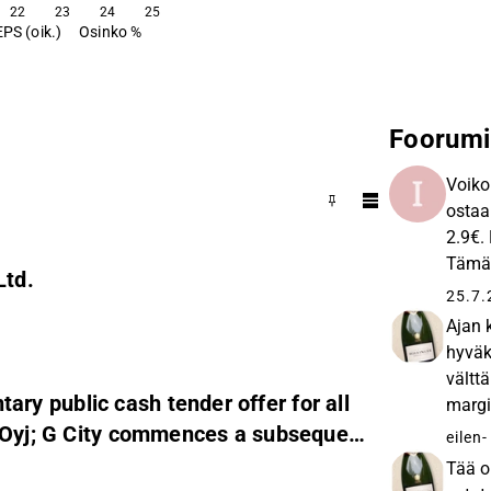
22
23
24
25
EPS (oik.)
Osinko %
Foorumi
Voiko
ostaa
2.9€.
Tämän
Ltd.
toden
25.7.
Ajan 
hyväk
vältt
ntary public cash tender offer for all
margi
n Oyj; G City commences a subsequent
samaa
eilen
-
tuotto
Tää o