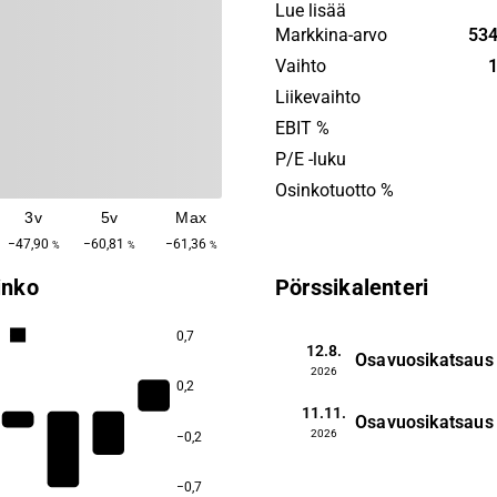
visio on olla pitkäaikainen t
Lue lisää
osallistuu kiinteistösalkun
Markkina-arvo
534
kehittämiseen ja nykyaikai
Vaihto
1
Yhtiö perustettiin alun per
Liikevaihto
1988, ja pääkonttori sijait
EBIT %
P/E -luku
Osinkotuotto %
3v
5v
Max
−47,90
−60,81
−61,36
%
%
%
inko
Pörssikalenteri
8,0
0,7
12.8.
Osavuosikatsaus
2026
0,2
11.11.
Osavuosikatsaus
2026
−0,2
5,8
−0,7