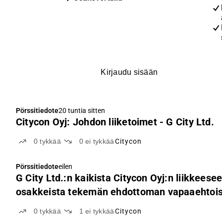
Kirjaudu sisään
Pörssitiedote
20 tuntia sitten
Citycon Oyj: Johdon liiketoimet - G City Ltd.
0
tykkää
0
ei tykkää
Citycon
Pörssitiedote
eilen
G City Ltd.:n kaikista Citycon Oyj:n liikkeese
osakkeista tekemän ehdottoman vapaaehtoise
alustava tulos
0
tykkää
1
ei tykkää
Citycon