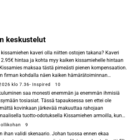
n keskustelut
 kissamiehen kaveri olla niitten ostojen takana? Kaveri
 2.95€ hintaa ja kohta myy kaiken kissamiehelle hintaan
 Kissamies maksaa tästä pimeästi pienen kompensaation.
 firman kohdalla näen kaiken hämärätoiminnan
näköisempänä kuin positiiviset skenaariot.
2026 klo 7.36
- Inspired
10
kuluminen saa monesti enemmän ja enemmän ihmisiä
symään tosiasiat. Tässä tapauksessa sen ettei ole
ämättä kovinkaan järkevää makuuttaa rahojaan
naalisella tuotto-odotuksella Kissamiehen armoilla, kun
n aikaan monissa muissa paikoissa voisi tehdä jopa
 ollikohan
9
ja...
n ihan validi skenaario. Johan tuossa ennen ekaa