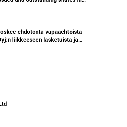
a koskee ehdotonta vapaaehtoista
Oyj:n liikkeeseen lasketuista ja
Ltd