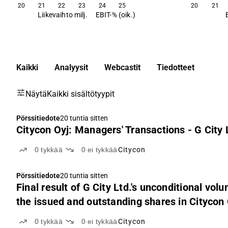
20
21
22
23
24
25
20
21
Liikevaihto milj.
EBIT-% (oik.)
Kaikki
Analyysit
Webcastit
Tiedotteet
Näytä
Kaikki sisältötyypit
Pörssitiedote
20 tuntia sitten
Citycon Oyj: Managers' Transactions - G City 
0
tykkää
0
ei tykkää
Citycon
Pörssitiedote
20 tuntia sitten
Final result of G City Ltd.'s unconditional volu
the issued and outstanding shares in Cityco
offer period
0
tykkää
0
ei tykkää
Citycon