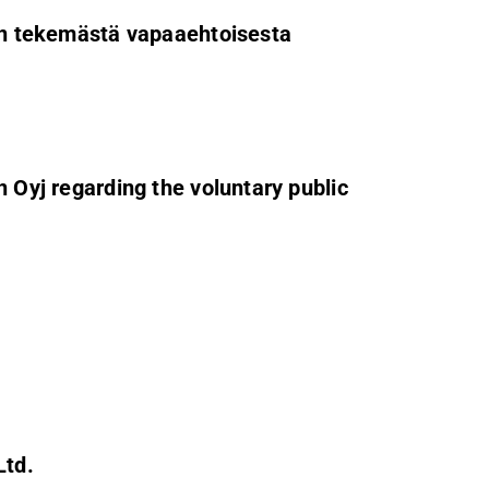
d:n tekemästä vapaaehtoisesta
n Oyj regarding the voluntary public
Ltd.