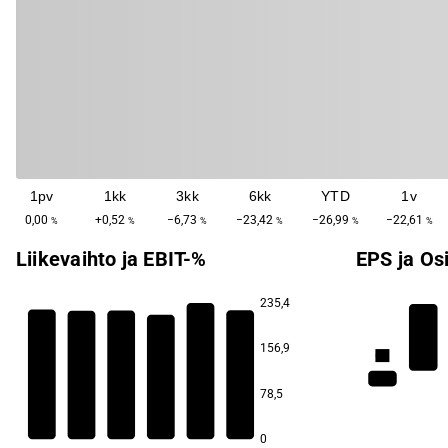
1pv
1kk
3kk
6kk
YTD
1v
0,00
+0,52
−6,73
−23,42
−26,99
−22,61
%
%
%
%
%
%
Liikevaihto ja EBIT-%
EPS ja Os
235,4
7,1
156,9
6,8
101,6
80,0
79,3
78,5
39,5
12,7
−17,6
0