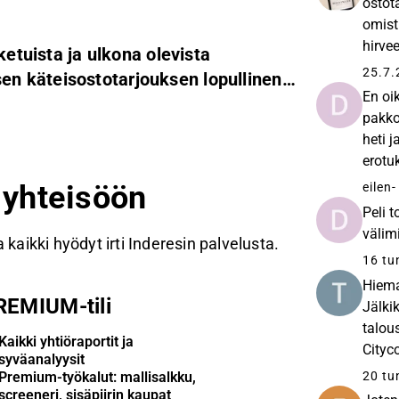
ostot
omist
hirvee
ketuista ja ulkona olevista
takan
25.7.
n käteisostotarjouksen lopullinen
En oi
pakko
heti 
erotu
tänne
n yhteisöön
eilen
Peli 
välim
 kaikki hyödyt irti Inderesin palvelusta.
16 tu
Hiema
REMIUM-tili
Jälki
talou
Kaikki yhtiöraportit ja
Cityc
syväanalyysit
ajanko
20 tu
Premium-työkalut: mallisalkku,
screeneri, sisäpiirin kaupat