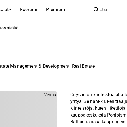
alut
Foorumi
Premium
Etsi
YHTIÖT
OPI SIJOITTAMISESTA
ton sisältö.
Yhtiöt
Analyysikoulu
Opi lukemaan ja ymmärtämään osakeanalyysiä
Selaa ja suodata listattujen yhtiöiden listaa
Löydä osakkeita
Sijoituskoulu
Inspiraatiota seuraavaan sijoitukseesi
Oppaita ja oppitunteja sijoitusosaamisen kasvattamiseen
Estate Management & Development
Real Estate
Listautumiset
Salkunhaltijat
Uudet listautumiset ja tulevat pörssiannit
Sijoitustietoa jokaiselle tasolle, ensiaskeleista edistyneisiin salkkustrategioihin.
Yhtiökokouskutsut
Citycon on kiinteistöalalla 
Vertaa
Yhtiökokousten päivämäärät ja osakkeenomistajatiedot
yritys. Se hankkii, kehittää j
kiinteistöjä, kuten liiketiloja
kauppakeskuksia Pohjoisma
Baltian isoissa kaupungeis