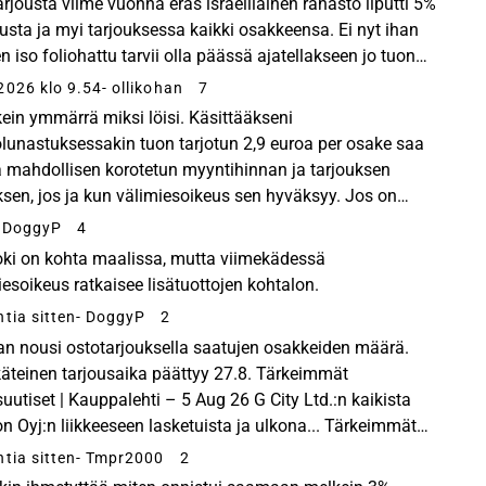
arjousta viime vuonna eräs israelilainen rahasto liputti 5%
usta ja myi tarjouksessa kaikki osakkeensa. Ei nyt ihan
n iso foliohattu tarvii olla päässä ajatellakseen jo tuon
a olleen kissamiehen bulvaani. ...
2026 klo 9.54
- ollikohan
7
kein ymmärrä miksi löisi. Käsittääkseni
lunastuksessakin tuon tarjotun 2,9 euroa per osake saa
ja mahdollisen korotetun myyntihinnan ja tarjouksen
ksen, jos ja kun välimiesoikeus sen hyväksyy. Jos on
 asti tarjouksen korotusta odottanut niin en oikein ymm...
- DoggyP
4
toki on kohta maalissa, mutta viimekädessä
iesoikeus ratkaisee lisätuottojen kohtalon.
ntia sitten
- DoggyP
2
n nousi ostotarjouksella saatujen osakkeiden määrä.
käteinen tarjousaika päättyy 27.8. Tärkeimmät
suutiset | Kauppalehti – 5 Aug 26 G City Ltd.:n kaikista
on Oyj:n liikkeeseen lasketuista ja ulkona... Tärkeimmät
htaiset talousuutiset, pörssikurssit ja kattavat...
ntia sitten
- Tmpr2000
2