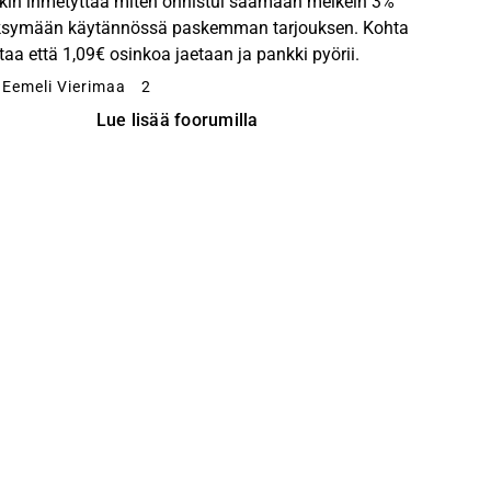
kin ihmetyttää miten onnistui saamaan melkein 3%
symään käytännössä paskemman tarjouksen. Kohta
ttaa että 1,09€ osinkoa jaetaan ja pankki pyörii.
 Eemeli Vierimaa
2
Lue lisää foorumilla