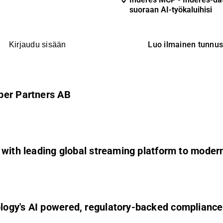
suoraan AI-työkaluihisi
Luo ilmainen tunnu
Kirjaudu sisään
pper Partners AB
t with leading global streaming platform to mod
ogy's AI powered, regulatory-backed compliance