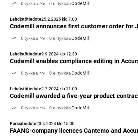
0
tykkää
0
ei tykkää
CodeMill
Lehdistötiedote
25.2.2025 klo 7.00
Codemill announces first customer order for 
0
tykkää
0
ei tykkää
CodeMill
Lehdistötiedote
9.9.2024 klo 12.30
Codemill enables compliance editing in Accura
0
tykkää
0
ei tykkää
CodeMill
Lehdistötiedote
2.7.2024 klo 11.00
Codemill awarded a five-year product contract
0
tykkää
0
ei tykkää
CodeMill
Pörssitiedote
23.4.2024 klo 15.00
FAANG-company licences Cantemo and Accura