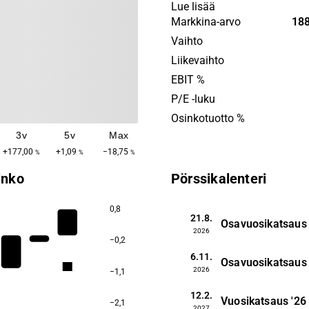
as Accurate Player SDK, Ac
Lue lisää
and Cantemo. By visualizin
Markkina-arvo
188
information, searchability 
Vaihto
structured management of
Liikevaihto
content are enabled. Custo
EBIT %
found in international secto
P/E -luku
focus on TV companies, fil
Osinkotuotto %
and content management p
3v
5v
Max
+177,00
+1,09
−18,75
%
%
%
inko
Pörssikalenteri
0,8
21.8.
Osavuosikatsaus
2026
−0,2
6.11.
Osavuosikatsaus
3,1
2026
−1,1
12.2.
Vuosikatsaus
'26
−2,1
2027