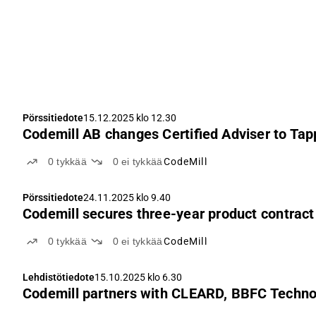
Pörssitiedote
15.12.2025 klo 12.30
Codemill AB changes Certified Adviser to Ta
0
tykkää
0
ei tykkää
CodeMill
Pörssitiedote
24.11.2025 klo 9.40
Codemill secures three-year product contrac
0
tykkää
0
ei tykkää
CodeMill
Lehdistötiedote
15.10.2025 klo 6.30
Codemill partners with CLEARD, BBFC Technol