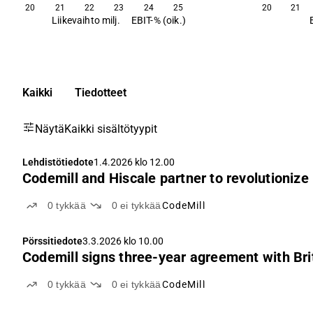
20
21
22
23
24
25
20
21
Liikevaihto milj.
EBIT-% (oik.)
Kaikki
Tiedotteet
Näytä
Kaikki sisältötyypit
Lehdistötiedote
1.4.2026 klo 12.00
Codemill and Hiscale partner to revolutionize
0
tykkää
0
ei tykkää
CodeMill
Pörssitiedote
3.3.2026 klo 10.00
Codemill signs three-year agreement with Bri
0
tykkää
0
ei tykkää
CodeMill