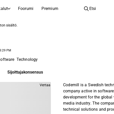
alut
Foorumi
Premium
Etsi
YHTIÖT
OPI SIJOITTAMISESTA
ton sisältö.
Yhtiöt
Analyysikoulu
Opi lukemaan ja ymmärtämään osakeanalyysiä
Selaa ja suodata listattujen yhtiöiden listaa
Löydä osakkeita
Sijoituskoulu
 3:29 PM
Inspiraatiota seuraavaan sijoitukseesi
Oppaita ja oppitunteja sijoitusosaamisen kasvattamiseen
oftware
Technology
Listautumiset
Salkunhaltijat
Uudet listautumiset ja tulevat pörssiannit
Sijoitustietoa jokaiselle tasolle, ensiaskeleista edistyneisiin salkkustrategioihin.
Sijoittajakonsensus
Yhtiökokouskutsut
Codemill is a Swedish tech
Vertaa
Yhtiökokousten päivämäärät ja osakkeenomistajatiedot
company active in software
development for the global
media industry. The compa
technical solutions and pr