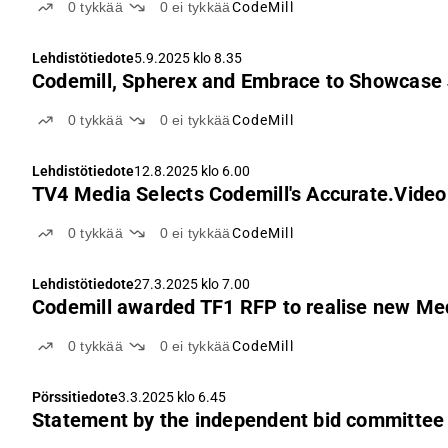
0
tykkää
0
ei tykkää
CodeMill
Lehdistötiedote
5.9.2025 klo 8.35
Codemill, Spherex and Embrace to Showcase 
0
tykkää
0
ei tykkää
CodeMill
Lehdistötiedote
12.8.2025 klo 6.00
TV4 Media Selects Codemill's Accurate.Video 
0
tykkää
0
ei tykkää
CodeMill
Lehdistötiedote
27.3.2025 klo 7.00
Codemill awarded TF1 RFP to realise new Me
0
tykkää
0
ei tykkää
CodeMill
Pörssitiedote
3.3.2025 klo 6.45
Statement by the independent bid committee of