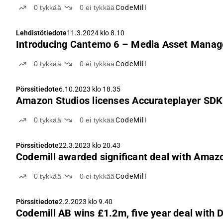
0
tykkää
0
ei tykkää
CodeMill
Lehdistötiedote
11.3.2024 klo 8.10
Introducing Cantemo 6 – Media Asset Manage
0
tykkää
0
ei tykkää
CodeMill
Pörssitiedote
6.10.2023 klo 18.35
Amazon Studios licenses Accurateplayer SDK
0
tykkää
0
ei tykkää
CodeMill
Pörssitiedote
22.3.2023 klo 20.43
Codemill awarded significant deal with Amaz
0
tykkää
0
ei tykkää
CodeMill
Pörssitiedote
2.2.2023 klo 9.40
Codemill AB wins £1.2m, five year deal with