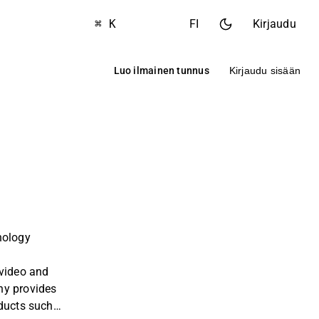
⌘ K
FI
Kirjaudu
Luo ilmainen tunnus
Kirjaudu sisään
nology
 video and
ny provides
oducts such