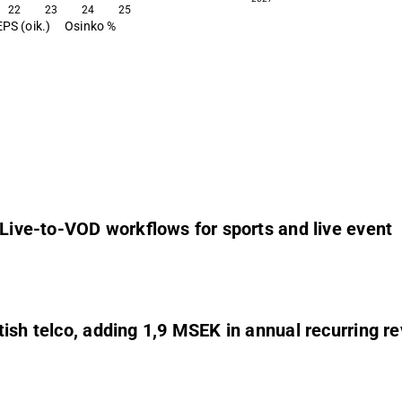
22
23
24
25
EPS (oik.)
Osinko %
 Live-to-VOD workflows for sports and live event
tish telco, adding 1,9 MSEK in annual recurring r