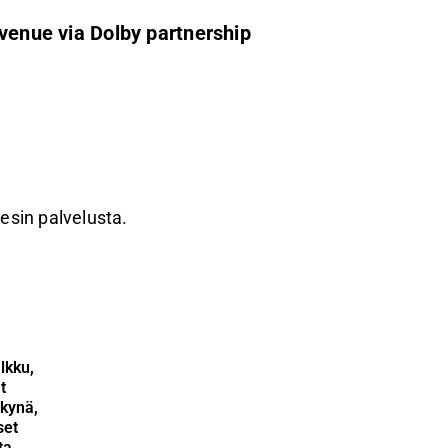
evenue via Dolby partnership
resin palvelusta.
lkku,
t
kynä,
set
ta