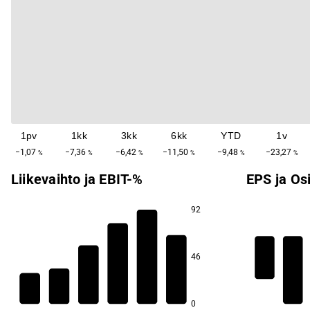
1pv
1kk
3kk
6kk
YTD
1v
−1,07
−7,36
−6,42
−11,50
−9,48
−23,27
%
%
%
%
%
%
Liikevaihto ja EBIT-%
EPS ja Os
92
11,8
0,1
46
−3,1
−23,2
−48,4
−79,7
0