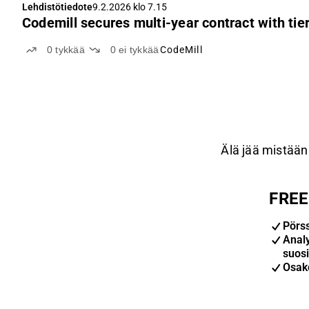
Lehdistötiedote
9.2.2026 klo 7.15
Codemill secures multi-year contract with tie
0
tykkää
0
ei tykkää
CodeMill
Älä jää mistään 
FREE-
Pörs
Anal
suosi
Osak