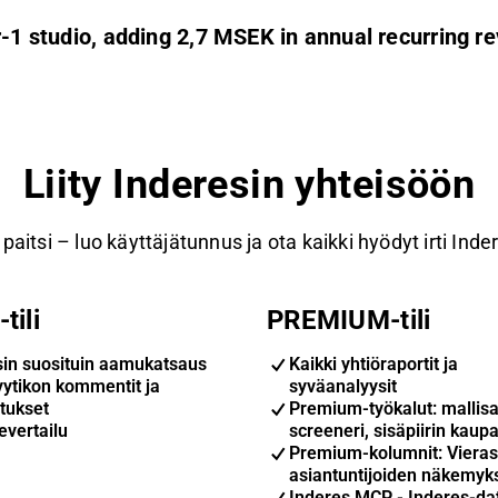
r-1 studio, adding 2,7 MSEK in annual recurring r
Liity Inderesin yhteisöön
paitsi – luo käyttäjätunnus ja ota kaikki hyödyt irti Inde
tili
PREMIUM-tili
sin suosituin aamukatsaus
Kaikki yhtiöraportit ja
yytikon kommentit ja
syväanalyysit
tukset
Premium-työkalut: mallisa
evertailu
screeneri, sisäpiirin kaupa
Premium-kolumnit: Vieras
asiantuntijoiden näkemyk
Inderes MCP - Inderes-da