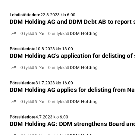
Lehdistötiedote
22.8.2023 klo 6.00
DDM Holding AG and DDM Debt AB to report s
0
tykkää
0
ei tykkää
DDM Holding
Pörssitiedote
10.8.2023 klo 13.00
DDM Holding AG's application for delisting o
0
tykkää
0
ei tykkää
DDM Holding
Pörssitiedote
31.7.2023 klo 16.00
DDM Holding AG applies for delisting from N
0
tykkää
0
ei tykkää
DDM Holding
Pörssitiedote
4.7.2023 klo 6.00
DDM Holding AG: DDM strengthens Board an