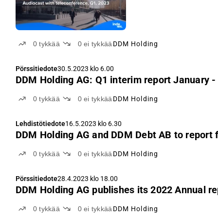
0
tykkää
0
ei tykkää
DDM Holding
Pörssitiedote
30.5.2023 klo 6.00
DDM Holding AG: Q1 interim report January 
0
tykkää
0
ei tykkää
DDM Holding
Lehdistötiedote
16.5.2023 klo 6.30
DDM Holding AG and DDM Debt AB to report fi
0
tykkää
0
ei tykkää
DDM Holding
Pörssitiedote
28.4.2023 klo 18.00
DDM Holding AG publishes its 2022 Annual re
0
tykkää
0
ei tykkää
DDM Holding