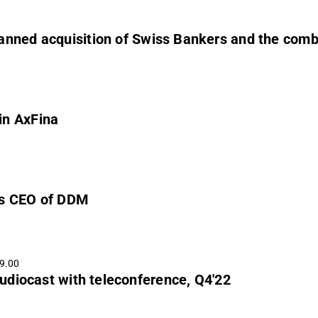
anned acquisition of Swiss Bankers and the comb
in AxFina
as CEO of DDM
 9.00
diocast with teleconference, Q4'22