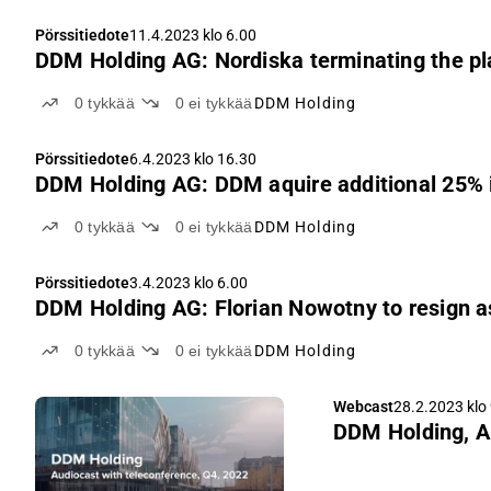
Pörssitiedote
11.4.2023 klo 6.00
DDM Holding AG: Nordiska terminating the pl
0
tykkää
0
ei tykkää
DDM Holding
Pörssitiedote
6.4.2023 klo 16.30
DDM Holding AG: DDM aquire additional 25% 
0
tykkää
0
ei tykkää
DDM Holding
Pörssitiedote
3.4.2023 klo 6.00
DDM Holding AG: Florian Nowotny to resign 
0
tykkää
0
ei tykkää
DDM Holding
Webcast
28.2.2023 klo
DDM Holding, Au