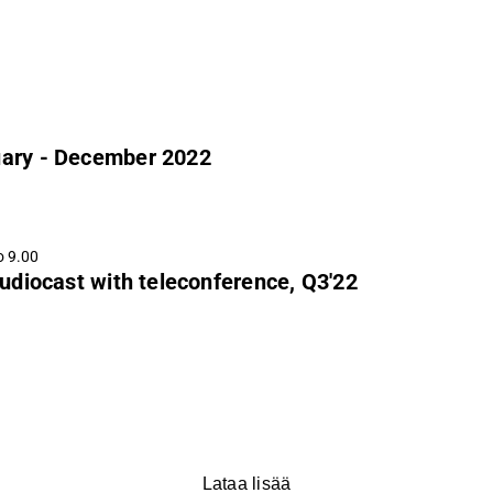
uary - December 2022
o 9.00
diocast with teleconference, Q3'22
Lataa lisää