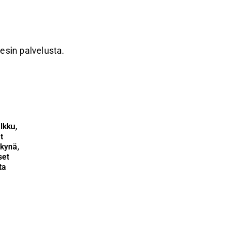
resin palvelusta.
lkku,
t
kynä,
set
ta
s