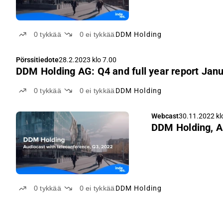
0
tykkää
0
ei tykkää
DDM Holding
Pörssitiedote
28.2.2023 klo 7.00
DDM Holding AG: Q4 and full year report Jan
0
tykkää
0
ei tykkää
DDM Holding
Webcast
30.11.2022 kl
DDM Holding, Au
0
tykkää
0
ei tykkää
DDM Holding