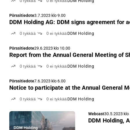
0
tykkää
0
ei tykkää
DDM Holding
Pörssitiedote
3.7.2023 klo 9.00
DDM Holding AG: DDM signs agreement for acq
0
tykkää
0
ei tykkää
DDM Holding
Pörssitiedote
29.6.2023 klo 10.00
Report from the Annual General Meeting of 
0
tykkää
0
ei tykkää
DDM Holding
Pörssitiedote
7.6.2023 klo 6.00
Notice to participate at the Annual General 
0
tykkää
0
ei tykkää
DDM Holding
Webcast
30.5.2023 klo
DDM Holding, Au