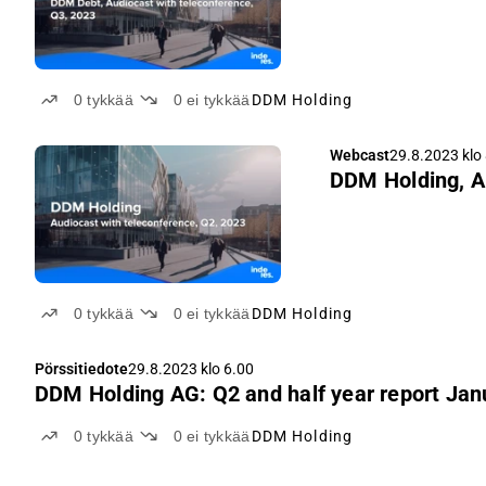
0
tykkää
0
ei tykkää
DDM Holding
Webcast
29.8.2023 klo
DDM Holding, Au
0
tykkää
0
ei tykkää
DDM Holding
Pörssitiedote
29.8.2023 klo 6.00
DDM Holding AG: Q2 and half year report Jan
0
tykkää
0
ei tykkää
DDM Holding