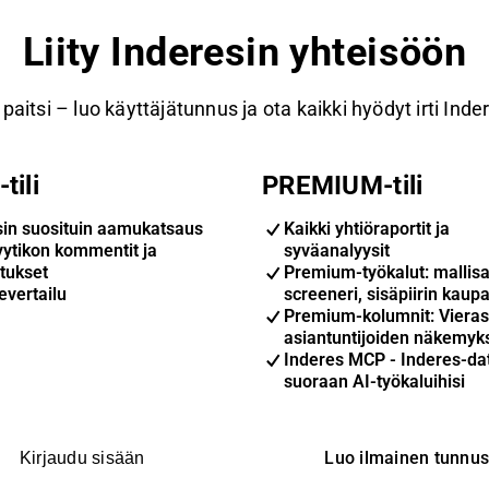
Liity Inderesin yhteisöön
paitsi – luo käyttäjätunnus ja ota kaikki hyödyt irti Inde
tili
PREMIUM-tili
sin suosituin aamukatsaus
Kaikki yhtiöraportit ja
yytikon kommentit ja
syväanalyysit
tukset
Premium-työkalut: mallisa
evertailu
screeneri, sisäpiirin kaupa
Premium-kolumnit: Vieras
asiantuntijoiden näkemyk
Inderes MCP - Inderes-da
suoraan AI-työkaluihisi
Luo ilmainen tunnu
Kirjaudu sisään