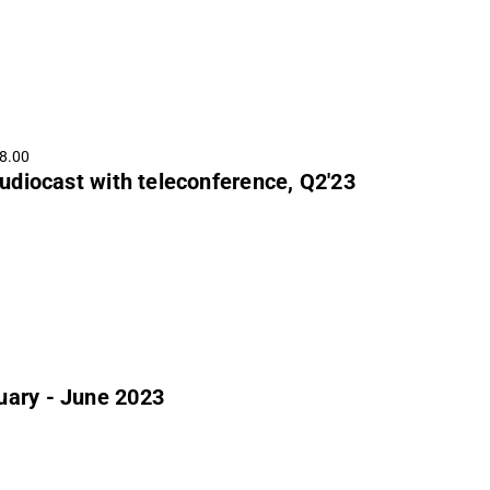
 8.00
diocast with teleconference, Q2'23
uary - June 2023