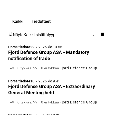
Kaikki
Tiedotteet
Näytä
Kaikki sisältötyypit
Pörssitiedote
22.7.2026 klo 13.55
Fjord Defence Group ASA - Mandatory
notification of trade
0
tykkää
0
ei tykkää
Fjord Defence Group
Pörssitiedote
10.7.2026 klo 9.41
Fjord Defence Group ASA - Extraordinary
General Meeting held
0
tykkää
0
ei tykkää
Fjord Defence Group