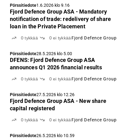
Pörssitiedote
1.6.2026 klo 9.16
Fjord Defence Group ASA - Mandatory
notification of trade: redelivery of share
loan in the Private Placement
0
tykkää
0
ei tykkää
Fjord Defence Group
Pörssitiedote
28.5.2026 klo 5.00
DFENS: Fjord Defence Group ASA
announces Q1 2026 financial results
0
tykkää
0
ei tykkää
Fjord Defence Group
Pörssitiedote
27.5.2026 klo 12.26
Fjord Defence Group ASA - New share
capital registered
0
tykkää
0
ei tykkää
Fjord Defence Group
Pörssitiedote
26.5.2026 klo 10.59