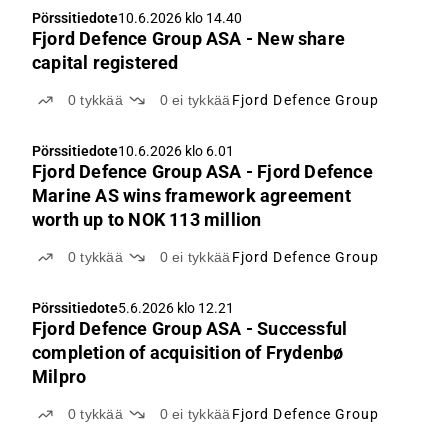
Pörssitiedote
10.6.2026 klo 14.40
Fjord Defence Group ASA - New share
capital registered
0
tykkää
0
ei tykkää
Fjord Defence Group
Pörssitiedote
10.6.2026 klo 6.01
Fjord Defence Group ASA - Fjord Defence
Marine AS wins framework agreement
worth up to NOK 113 million
0
tykkää
0
ei tykkää
Fjord Defence Group
Pörssitiedote
5.6.2026 klo 12.21
Fjord Defence Group ASA - Successful
completion of acquisition of Frydenbø
Milpro
0
tykkää
0
ei tykkää
Fjord Defence Group