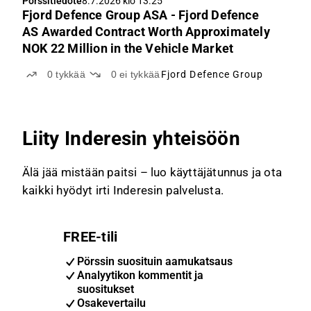
Pörssitiedote
8.7.2026 klo 13.25
Fjord Defence Group ASA - Fjord Defence
AS Awarded Contract Worth Approximately
NOK 22 Million in the Vehicle Market
0
tykkää
0
ei tykkää
Fjord Defence Group
Liity Inderesin yhteisöön
Älä jää mistään paitsi – luo käyttäjätunnus ja ota
kaikki hyödyt irti Inderesin palvelusta.
FREE-tili
Pörssin suosituin aamukatsaus
Analyytikon kommentit ja
suositukset
Osakevertailu