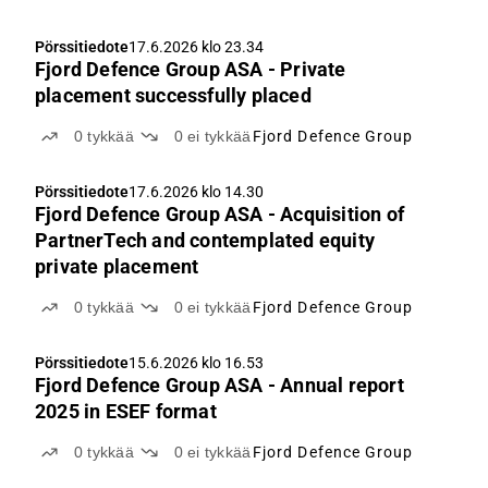
Pörssitiedote
17.6.2026 klo 23.34
Fjord Defence Group ASA - Private
placement successfully placed
0
tykkää
0
ei tykkää
Fjord Defence Group
Pörssitiedote
17.6.2026 klo 14.30
Fjord Defence Group ASA - Acquisition of
PartnerTech and contemplated equity
private placement
0
tykkää
0
ei tykkää
Fjord Defence Group
Pörssitiedote
15.6.2026 klo 16.53
Fjord Defence Group ASA - Annual report
2025 in ESEF format
0
tykkää
0
ei tykkää
Fjord Defence Group