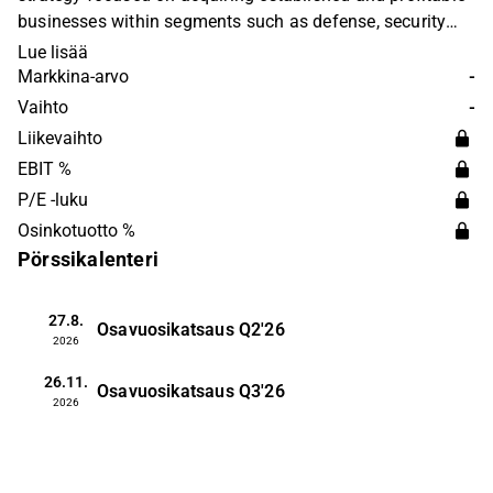
businesses within segments such as defense, security
and related areas. Fjord Defence Group was founded in
Lue lisää
2016 and is headquartered in Oslo.
Markkina-arvo
-
Vaihto
-
Liikevaihto
EBIT %
P/E -luku
Osinkotuotto %
Pörssikalenteri
27.8.
Osavuosikatsaus
Q2'26
2026
26.11.
Osavuosikatsaus
Q3'26
2026