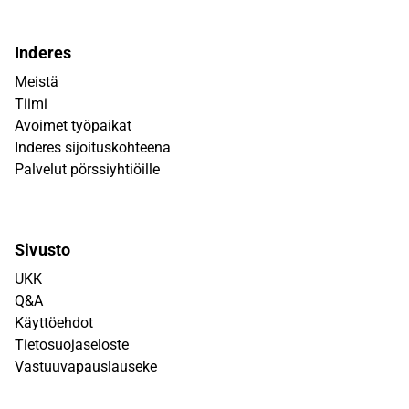
Inderes
Meistä
Tiimi
Avoimet työpaikat
Inderes sijoituskohteena
Palvelut pörssiyhtiöille
Sivusto
UKK
Q&A
Käyttöehdot
Tietosuojaseloste
Vastuuvapauslauseke