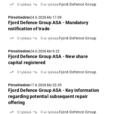
the Private Placement
0
tykkää
0
ei tykkää
Fjord Defence Group
Pörssitiedote
24.6.2026 klo 17.09
Fjord Defence Group ASA - Mandatory
notification of trade
0
tykkää
0
ei tykkää
Fjord Defence Group
Pörssitiedote
24.6.2026 klo 9.22
Fjord Defence Group ASA - New share
capital registered
0
tykkää
0
ei tykkää
Fjord Defence Group
Pörssitiedote
17.6.2026 klo 23.35
Fjord Defence Group ASA - Key information
regarding potential subsequent repair
offering
0
tykkää
0
ei tykkää
Fjord Defence Group