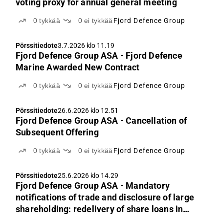
voting proxy for annual general meeting
0
tykkää
0
ei tykkää
Fjord Defence Group
Pörssitiedote
3.7.2026 klo 11.19
Fjord Defence Group ASA - Fjord Defence
Marine Awarded New Contract
0
tykkää
0
ei tykkää
Fjord Defence Group
Pörssitiedote
26.6.2026 klo 12.51
Fjord Defence Group ASA - Cancellation of
Subsequent Offering
0
tykkää
0
ei tykkää
Fjord Defence Group
Pörssitiedote
25.6.2026 klo 14.29
Fjord Defence Group ASA - Mandatory
notifications of trade and disclosure of large
shareholding: redelivery of share loans in