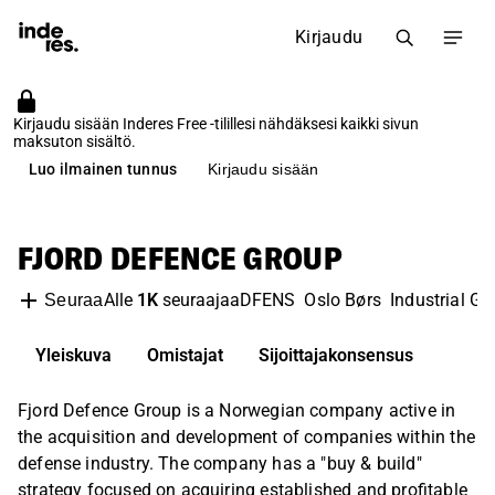
Kirjaudu
Kirjaudu sisään Inderes Free -tilillesi nähdäksesi kaikki sivun
maksuton sisältö.
Luo ilmainen tunnus
Kirjaudu sisään
FJORD DEFENCE GROUP
Alle
1K
seuraajaa
DFENS
Oslo Børs
Industrial G
Seuraa
Yleiskuva
Omistajat
Sijoittajakonsensus
Fjord Defence Group is a Norwegian company active in
the acquisition and development of companies within the
defense industry. The company has a "buy & build"
strategy focused on acquiring established and profitable