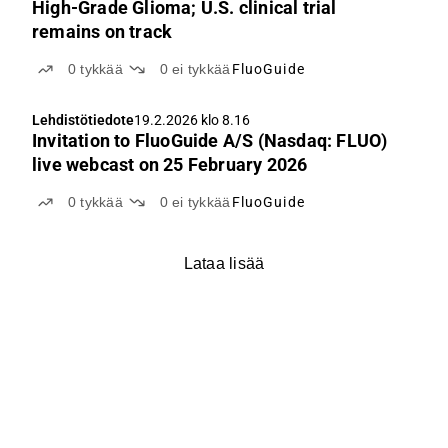
High-Grade Glioma; U.S. clinical trial
remains on track
0
tykkää
0
ei tykkää
FluoGuide
Lehdistötiedote
19.2.2026 klo 8.16
Invitation to FluoGuide A/S (Nasdaq: FLUO)
live webcast on 25 February 2026
0
tykkää
0
ei tykkää
FluoGuide
Lataa lisää