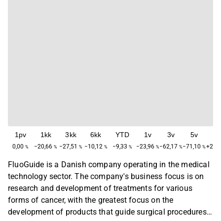
1pv
1kk
3kk
6kk
YTD
1v
3v
5v
M
0,00
−20,66
−27,51
−10,12
−9,33
−23,96
−62,17
−71,10
+246
%
%
%
%
%
%
%
%
FluoGuide is a Danish company operating in the medical
technology sector. The company's business focus is on
research and development of treatments for various
forms of cancer, with the greatest focus on the
development of products that guide surgical procedures.