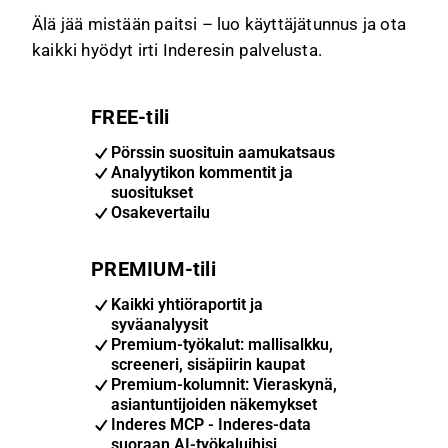
Älä jää mistään paitsi – luo käyttäjätunnus ja ota
kaikki hyödyt irti Inderesin palvelusta.
FREE-tili
Pörssin suosituin aamukatsaus
Analyytikon kommentit ja
suositukset
Osakevertailu
PREMIUM-tili
Kaikki yhtiöraportit ja
syväanalyysit
Premium-työkalut: mallisalkku,
screeneri, sisäpiirin kaupat
Premium-kolumnit: Vieraskynä,
asiantuntijoiden näkemykset
Inderes MCP - Inderes-data
suoraan AI-työkaluihisi