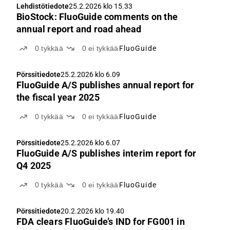
Lehdistötiedote
25.2.2026 klo 15.33
BioStock: FluoGuide comments on the
annual report and road ahead
0
tykkää
0
ei tykkää
FluoGuide
Pörssitiedote
25.2.2026 klo 6.09
FluoGuide A/S publishes annual report for
the fiscal year 2025
0
tykkää
0
ei tykkää
FluoGuide
Pörssitiedote
25.2.2026 klo 6.07
FluoGuide A/S publishes interim report for
Q4 2025
0
tykkää
0
ei tykkää
FluoGuide
Pörssitiedote
20.2.2026 klo 19.40
FDA clears FluoGuide’s IND for FG001 in