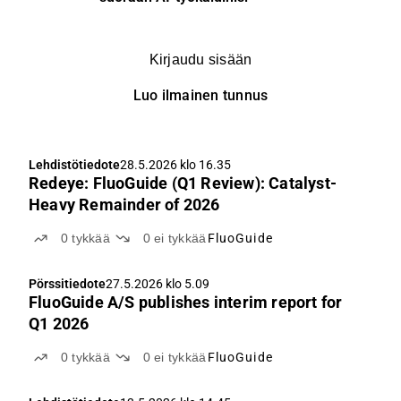
Kirjaudu sisään
Luo ilmainen tunnus
Lehdistötiedote
28.5.2026 klo 16.35
Redeye: FluoGuide (Q1 Review): Catalyst-
Heavy Remainder of 2026
0
tykkää
0
ei tykkää
FluoGuide
Pörssitiedote
27.5.2026 klo 5.09
FluoGuide A/S publishes interim report for
Q1 2026
0
tykkää
0
ei tykkää
FluoGuide