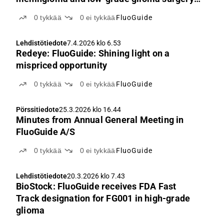
re-presented at SNOG
0
tykkää
0
ei tykkää
FluoGuide
Lehdistötiedote
7.4.2026 klo 6.53
Redeye: FluoGuide: Shining light on a
mispriced opportunity
0
tykkää
0
ei tykkää
FluoGuide
Pörssitiedote
25.3.2026 klo 16.44
Minutes from Annual General Meeting in
FluoGuide A/S
0
tykkää
0
ei tykkää
FluoGuide
Lehdistötiedote
20.3.2026 klo 7.43
BioStock: FluoGuide receives FDA Fast
Track designation for FG001 in high-grade
glioma