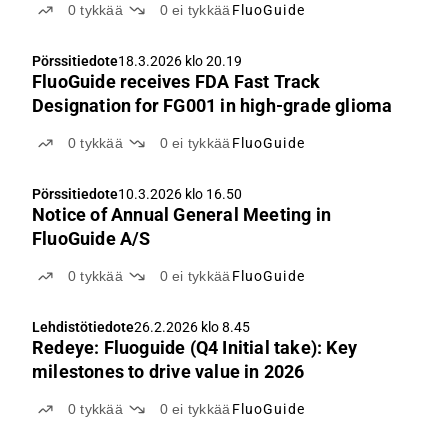
0
tykkää
0
ei tykkää
FluoGuide
Pörssitiedote
18.3.2026 klo 20.19
FluoGuide receives FDA Fast Track
Designation for FG001 in high-grade glioma
0
tykkää
0
ei tykkää
FluoGuide
Pörssitiedote
10.3.2026 klo 16.50
Notice of Annual General Meeting in
FluoGuide A/S
0
tykkää
0
ei tykkää
FluoGuide
Lehdistötiedote
26.2.2026 klo 8.45
Redeye: Fluoguide (Q4 Initial take): Key
milestones to drive value in 2026
0
tykkää
0
ei tykkää
FluoGuide