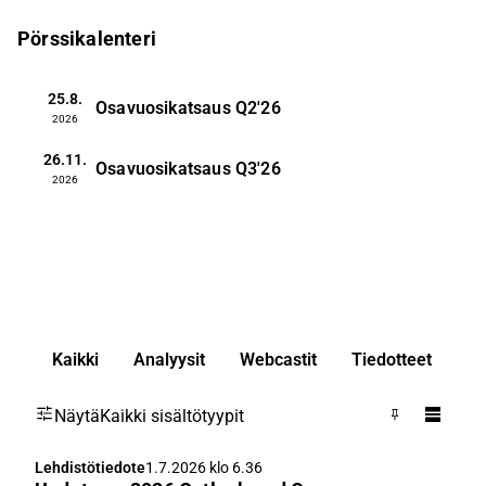
Pörssikalenteri
25.8.
Osavuosikatsaus
Q2'26
2026
26.11.
Osavuosikatsaus
Q3'26
2026
Kaikki
Analyysit
Webcastit
Tiedotteet
Näytä
Kaikki sisältötyypit
Lehdistötiedote
1.7.2026 klo 6.36