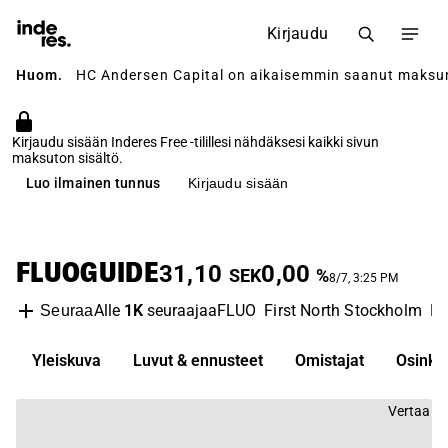
Kirjaudu
Huom.
HC Andersen Capital on aikaisemmin saanut maksun yh
Kirjaudu sisään Inderes Free -tilillesi nähdäksesi kaikki sivun
maksuton sisältö.
Luo ilmainen tunnus
Kirjaudu sisään
FLUOGUIDE
31,10
0,00
SEK
%
8/7, 3:25 PM
Alle
1K
seuraajaa
FLUO
First North Stockholm
Me
Seuraa
Yleiskuva
Luvut & ennusteet
Omistajat
Osinko
Vertaa