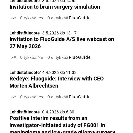
Lehdistötiedote
13.5.2026 klo 14.45
Invitation to brain surgery simulation
0
tykkää
0
ei tykkää
FluoGuide
Lehdistötiedote
13.5.2026 klo 13.17
Invitation to FluoGuide A/S live webcast on
27 May 2026
0
tykkää
0
ei tykkää
FluoGuide
Lehdistötiedote
14.4.2026 klo 11.33
Redeye: Fluoguide: Interview with CEO
Morten Albrechtsen
0
tykkää
0
ei tykkää
FluoGuide
Lehdistötiedote
10.4.2026 klo 6.30
Positive interim results from an
investigator-initiated study of FG001 in
meningioma and low-grade glioma surgery,