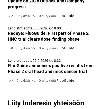
Update on 2026 Outlook and Company
progress
0
tykkää
0
ei tykkää
FluoGuide
Lehdistötiedote
30.6.2026 klo 8.00
Redeye: FluoGuide: First part of Phase 2
HNC trial clears dose-finding phase
0
tykkää
0
ei tykkää
FluoGuide
Lehdistötiedote
29.6.2026 klo 8.32
FluoGuide announces positive results from
Phase 2 oral head and neck cancer trial
0
tykkää
0
ei tykkää
FluoGuide
Liity Inderesin yhteisöön