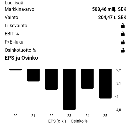
The products bind to cancer cells, which then light up and
Lue lisää
are intended to be used to precisely remove harmful
Markkina-arvo
508,46 milj. SEK
tumors in the patient's tissue.
Vaihto
204,47 t. SEK
Liikevaihto
EBIT %
P/E -luku
Osinkotuotto %
EPS ja Osinko
−2,2
−3,1
−4
−4,8
20
21
22
23
24
25
EPS (oik.)
Osinko %