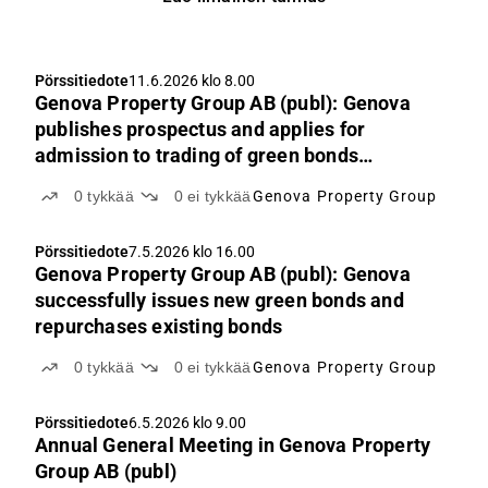
Pörssitiedote
11.6.2026 klo 8.00
Genova Property Group AB (publ): Genova
publishes prospectus and applies for
admission to trading of green bonds
2026/2030 on Nasdaq Stockholm
0
tykkää
0
ei tykkää
Genova Property Group
Pörssitiedote
7.5.2026 klo 16.00
Genova Property Group AB (publ): Genova
successfully issues new green bonds and
repurchases existing bonds
0
tykkää
0
ei tykkää
Genova Property Group
Pörssitiedote
6.5.2026 klo 9.00
Annual General Meeting in Genova Property
Group AB (publ)