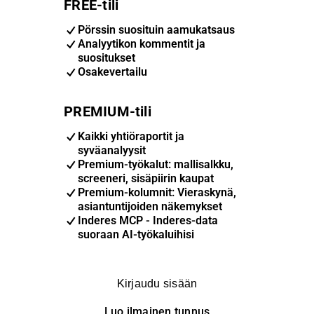
FREE-tili
Pörssin suosituin aamukatsaus
Analyytikon kommentit ja
suositukset
Osakevertailu
PREMIUM-tili
Kaikki yhtiöraportit ja
syväanalyysit
Premium-työkalut: mallisalkku,
screeneri, sisäpiirin kaupat
Premium-kolumnit: Vieraskynä,
asiantuntijoiden näkemykset
Inderes MCP - Inderes-data
suoraan AI-työkaluihisi
Kirjaudu sisään
Luo ilmainen tunnus