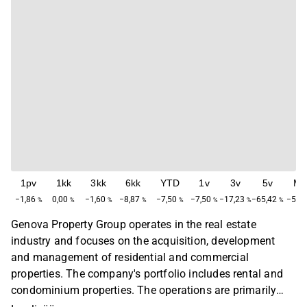
1pv
1kk
3kk
6kk
YTD
1v
3v
5v
Ma
−1,86
0,00
−1,60
−8,87
−7,50
−7,50
−17,23
−65,42
−51,
%
%
%
%
%
%
%
%
Genova Property Group operates in the real estate
industry and focuses on the acquisition, development
and management of residential and commercial
properties. The company's portfolio includes rental and
condominium properties. The operations are primarily
concentrated in Sweden, with a primary presence in the