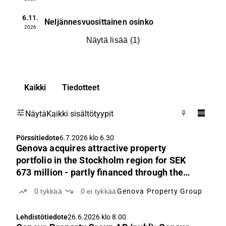
6.11.
Neljännesvuosittainen osinko
2026
Näytä lisää
(
1
)
Kaikki
Tiedotteet
Näytä
Kaikki sisältötyypit
Pörssitiedote
6.7.2026 klo 6.30
Genova acquires attractive property
portfolio in the Stockholm region for SEK
673 million - partly financed through the
transfer of repurchased shares and new
0
tykkää
0
ei tykkää
Genova Property Group
issue of ordinary shares
Lehdistötiedote
26.6.2026 klo 8.00