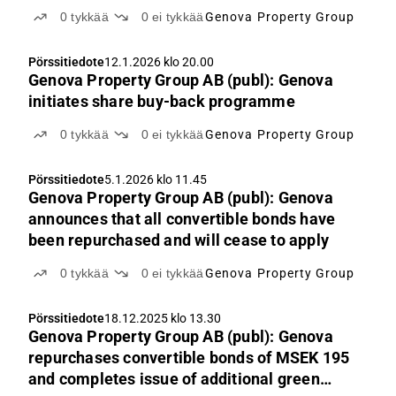
0
tykkää
0
ei tykkää
Genova Property Group
Pörssitiedote
12.1.2026 klo 20.00
Genova Property Group AB (publ): Genova
initiates share buy-back programme
0
tykkää
0
ei tykkää
Genova Property Group
Pörssitiedote
5.1.2026 klo 11.45
Genova Property Group AB (publ): Genova
announces that all convertible bonds have
been repurchased and will cease to apply
0
tykkää
0
ei tykkää
Genova Property Group
Pörssitiedote
18.12.2025 klo 13.30
Genova Property Group AB (publ): Genova
repurchases convertible bonds of MSEK 195
and completes issue of additional green