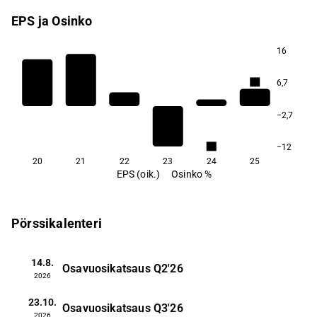
EPS ja Osinko
16
2,3
6,7
−2,7
2,1
−12
20
21
22
23
24
25
EPS (oik.)
Osinko %
Pörssikalenteri
14.8.
Osavuosikatsaus
Q2'26
2026
23.10.
Osavuosikatsaus
Q3'26
2026