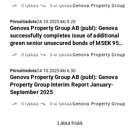
senior unsecured bonds of MSEK 200
0
tykkää
0
ei tykkää
Genova Property Group
Pörssitiedote
24.10.2025 klo 9.20
Genova Property Group AB (publ): Genova
successfully completes issue of additional
green senior unsecured bonds of MSEK 95
under outstanding green framework and
0
tykkää
0
ei tykkää
Genova Property Group
repurchases hybrid bonds of MSEK 61.25
Pörssitiedote
24.10.2025 klo 6.30
Genova Property Group AB (publ): Genova
Property Group Interim Report January-
September 2025
0
tykkää
0
ei tykkää
Genova Property Group
Lataa lisää