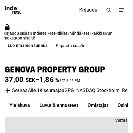
Kirjaudu
Kirjaudu sisään Inderes Free -tilillesi nähdäksesi kaikki sivun
maksuton sisältö.
Luo ilmainen tunnus
Kirjaudu sisään
GENOVA PROPERTY GROUP
37,00
−1,86
SEK
%
8/7, 3:25 PM
Alle
1K
seuraajaa
GPG
NASDAQ Stockholm
Real
Seuraa
Yleiskuva
Luvut & ennusteet
Omistajat
Osinko
Vertaa