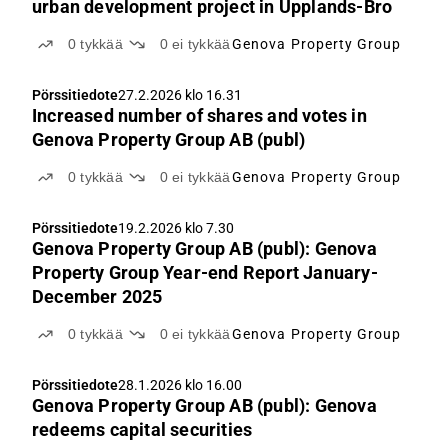
urban development project in Upplands-Bro
0
tykkää
0
ei tykkää
Genova Property Group
Pörssitiedote
27.2.2026 klo 16.31
Increased number of shares and votes in
Genova Property Group AB (publ)
0
tykkää
0
ei tykkää
Genova Property Group
Pörssitiedote
19.2.2026 klo 7.30
Genova Property Group AB (publ): Genova
Property Group Year-end Report January-
December 2025
0
tykkää
0
ei tykkää
Genova Property Group
Pörssitiedote
28.1.2026 klo 16.00
Genova Property Group AB (publ): Genova
redeems capital securities