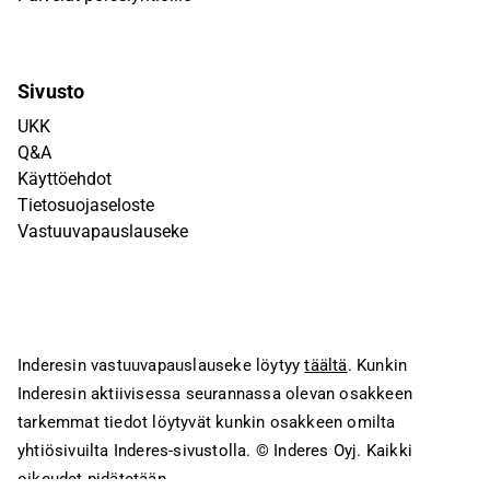
Sivusto
UKK
Q&A
Käyttöehdot
Tietosuojaseloste
Vastuuvapauslauseke
Inderesin vastuuvapauslauseke löytyy
täältä
. Kunkin
Inderesin aktiivisessa seurannassa olevan osakkeen
tarkemmat tiedot löytyvät kunkin osakkeen omilta
yhtiösivuilta Inderes-sivustolla.
© Inderes Oyj. Kaikki
oikeudet pidätetään.