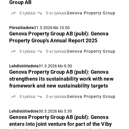
Group AB
0
tykkää
0
ei tykkää
Genova Property Group
Pörssitiedote
31.3.2026 klo 10.00
Genova Property Group AB (publ): Genova
Property Group's Annual Report 2025
0
tykkää
0
ei tykkää
Genova Property Group
Lehdistötiedote
31.3.2026 klo 9.30
Genova Property Group AB (publ): Genova
strengthens its sustainability work with new
framework and new sustainability targets
0
tykkää
0
ei tykkää
Genova Property Group
Lehdistötiedote
30.3.2026 klo 5.30
Genova Property Group AB (publ): Genova
enters into joint venture for part of the Viby