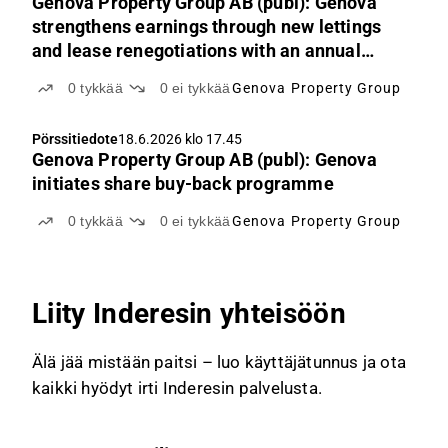
Genova Property Group AB (publ): Genova
strengthens earnings through new lettings
and lease renegotiations with an annual
rental value of SEK 40 million
0
tykkää
0
ei tykkää
Genova Property Group
Pörssitiedote
18.6.2026 klo 17.45
Genova Property Group AB (publ): Genova
initiates share buy-back programme
0
tykkää
0
ei tykkää
Genova Property Group
Liity Inderesin yhteisöön
Älä jää mistään paitsi – luo käyttäjätunnus ja ota
kaikki hyödyt irti Inderesin palvelusta.