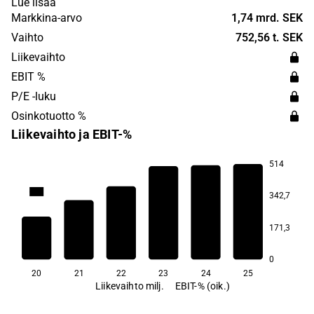
Lue lisää
Stockholm region. Genova Property Group was founded
Markkina-arvo
1,74 mrd. SEK
in 2006 and is headquartered in Stockholm, Sweden.
Vaihto
752,56 t. SEK
Liikevaihto
EBIT %
P/E -luku
Osinkotuotto %
Liikevaihto ja EBIT-%
514
65,5
342,7
61,7
61,2
61,1
60,0
171,3
57,4
0
20
21
22
23
24
25
Liikevaihto milj.
EBIT-% (oik.)