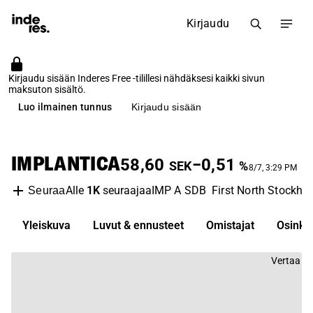
Kirjaudu
Kirjaudu sisään Inderes Free -tilillesi nähdäksesi kaikki sivun
maksuton sisältö.
Luo ilmainen tunnus
Kirjaudu sisään
IMPLANTICA
58,60
−0,51
SEK
%
8/7, 3:29 PM
Alle
1K
seuraajaa
IMP A SDB
First North Stockho
Seuraa
Yleiskuva
Luvut & ennusteet
Omistajat
Osinko
Vertaa