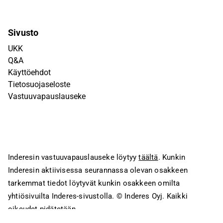
Sivusto
UKK
Q&A
Käyttöehdot
Tietosuojaseloste
Vastuuvapauslauseke
Inderesin vastuuvapauslauseke löytyy
täältä
. Kunkin
Inderesin aktiivisessa seurannassa olevan osakkeen
tarkemmat tiedot löytyvät kunkin osakkeen omilta
yhtiösivuilta Inderes-sivustolla.
© Inderes Oyj. Kaikki
oikeudet pidätetään.