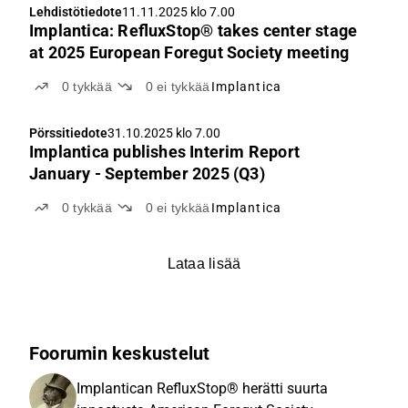
Lehdistötiedote
11.11.2025 klo 7.00
Implantica: RefluxStop® takes center stage
at 2025 European Foregut Society meeting
0
tykkää
0
ei tykkää
Implantica
Pörssitiedote
31.10.2025 klo 7.00
Implantica publishes Interim Report
January - September 2025 (Q3)
0
tykkää
0
ei tykkää
Implantica
Lataa lisää
Foorumin keskustelut
Implantican RefluxStop® herätti suurta