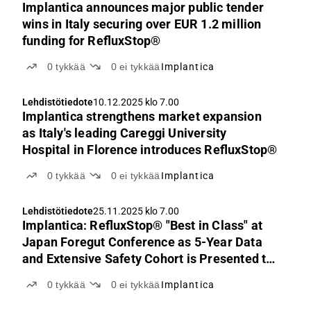
Implantica announces major public tender
wins in Italy securing over EUR 1.2 million
funding for RefluxStop®
0
tykkää
0
ei tykkää
Implantica
Lehdistötiedote
10.12.2025 klo 7.00
Implantica strengthens market expansion
as Italy's leading Careggi University
Hospital in Florence introduces RefluxStop®
0
tykkää
0
ei tykkää
Implantica
Lehdistötiedote
25.11.2025 klo 7.00
Implantica: RefluxStop® "Best in Class" at
Japan Foregut Conference as 5-Year Data
and Extensive Safety Cohort is Presented to
120 Leading Surgeons
0
tykkää
0
ei tykkää
Implantica