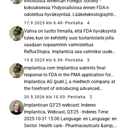
innostusta American Foregut Society -
kokouksessa Yhdysvalloissa ennen FDA:n
odotettua hyväksyntää. Lääketeknologiayhtiö
Implantica esitteli happorefluksin hoitoon
17.9.2025 klo 6.49
- Pevitaha
4
kehitettyä RefluxStop®-implanttiaan AFS:n
Vahva on luotto firmalla, että FDA hyväksyntä
vuosikokouksessa Dallasissa, jossa yli...
tulee, kun on kehitetty uusi tuotantolaite jolla
saadaan nopeammin valmistettua
RefluxStopia. Implantica saa valmiiksi uuden
monionteloisen tuotantotyökalun
13.8.2025 klo 6.59
- Pevitaha
3
RefluxStop®-laitteelle tukeakseen tuotannon
implantica.com Implantica submits final
tehostamista Yhdysvalloissa odottaessaan...
response to FDA in the PMA application for...
Implantica AG (publ.), a medtech company at
the forefront of introducing advanced
technology into the body, including the
20.5.2026 klo 10.03
- Pevitaha
2
innovative RefluxStop® device for the
Implantican Q3’25 webcast: Inderes
treatment of acid reflux, a treatment...
Implantica, Webcast, Q3'25 - Inderes Time:
2025-10-31 15:00 Language: en Language: en
Sector: Health care - Pharmaceuticals &amp;