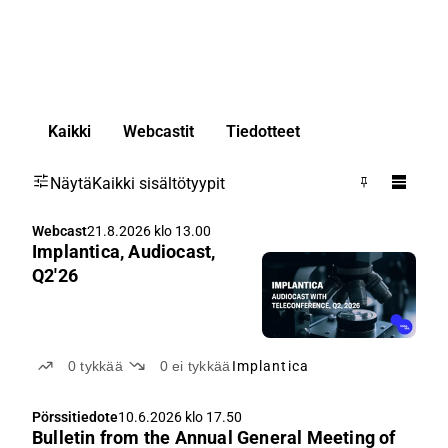
Kaikki
Webcastit
Tiedotteet
Näytä
Kaikki sisältötyypit
Webcast
21.8.2026 klo 13.00
Implantica, Audiocast,
Q2'26
0
tykkää
0
ei tykkää
Implantica
Pörssitiedote
10.6.2026 klo 17.50
Bulletin from the Annual General Meeting of