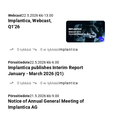
Webcast
22.5.2026 klo 13.00
Implantica, Webcast,
Q1'26
0
tykkää
0
ei tykkää
Implantica
Pörssitiedote
22.5.2026 klo 6.00
Implantica publishes Interim Report
January - March 2026 (Q1)
0
tykkää
0
ei tykkää
Implantica
Pörssitiedote
21.5.2026 klo 9.00
Notice of Annual General Meeting of
Implantica AG