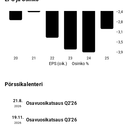
−2,4
−2,8
−3,1
−3,5
−3,9
20
21
22
23
24
25
EPS (oik.)
Osinko %
Pörssikalenteri
21.8.
Osavuosikatsaus
Q2'26
2026
19.11.
Osavuosikatsaus
Q3'26
2026