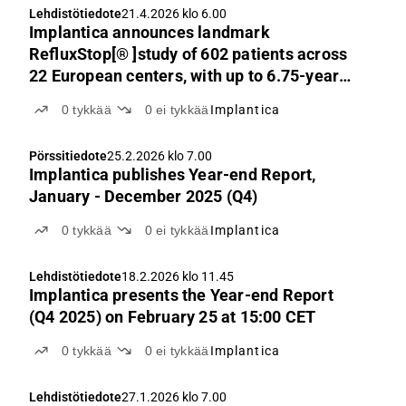
Lehdistötiedote
21.4.2026 klo 6.00
Implantica announces landmark
RefluxStop[® ]study of 602 patients across
22 European centers, with up to 6.75-year
follow-up, published in Nature's Scientific
0
tykkää
0
ei tykkää
Implantica
Reports
Pörssitiedote
25.2.2026 klo 7.00
Implantica publishes Year-end Report,
January - December 2025 (Q4)
0
tykkää
0
ei tykkää
Implantica
Lehdistötiedote
18.2.2026 klo 11.45
Implantica presents the Year-end Report
(Q4 2025) on February 25 at 15:00 CET
0
tykkää
0
ei tykkää
Implantica
Lehdistötiedote
27.1.2026 klo 7.00