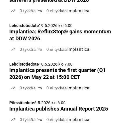
0
tykkää
0
ei tykkää
Implantica
Lehdistötiedote
19.5.2026 klo 6.00
Implantica: RefluxStop® gains momentum
at DDW 2026
0
tykkää
0
ei tykkää
Implantica
Lehdistötiedote
18.5.2026 klo 7.00
Implantica presents the first quarter (Q1
2026) on May 22 at 15:00 CET
0
tykkää
0
ei tykkää
Implantica
Pörssitiedote
6.5.2026 klo 6.00
Implantica publishes Annual Report 2025
0
tykkää
0
ei tykkää
Implantica