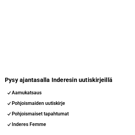
Yhdysvaltojen markkinahyväksyntää varten...
Pysy ajantasalla Inderesin uutiskirjeillä
Aamukatsaus
Pohjoismaiden uutiskirje
Pohjoismaiset tapahtumat
Inderes Femme