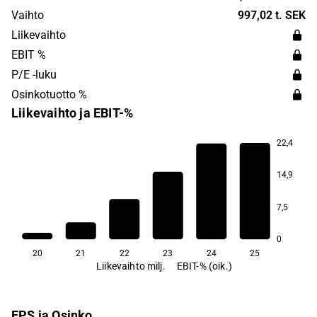
eHealth. The business is operated globally with the
Vaihto
997,02 t. SEK
largest presence in North America and Europe.
Liikevaihto
EBIT %
P/E -luku
Osinkotuotto %
Liikevaihto ja EBIT-%
22,4
14,9
7,5
0
20
21
22
23
24
25
Liikevaihto milj.
EBIT-% (oik.)
EPS ja Osinko