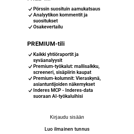
Pörssin suosituin aamukatsaus
Analyytikon kommentit ja
suositukset
Osakevertailu
PREMIUM-tili
Kaikki yhtiöraportit ja
syväanalyysit
Premium-työkalut: mallisalkku,
screeneri, sisäpiirin kaupat
Premium-kolumnit: Vieraskynä,
asiantuntijoiden näkemykset
Inderes MCP - Inderes-data
suoraan AI-työkaluihisi
Kirjaudu sisään
Luo ilmainen tunnus