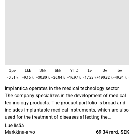
1pv
1kk
3kk
6kk
YTD
1v
3v
5v
M
−0,51
−9,15
+30,80
+26,84
+16,97
−17,23
+190,82
−49,91
−39
%
%
%
%
%
%
%
%
Implantica operates in the medical technology sector.
The company specializes in the development of medical
technology products. The product portfolio is broad and
includes implantable medical instruments, which are also
used for the treatment of diseases affecting the
esophagus. In addition to the main business, related
Lue lisää
ancillary services are offered, particularly focused on
Markkina-arvo
69,34 mrd. SEK