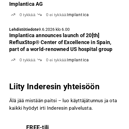
Implantica AG
0
tykkää
0
ei tykkää
Implantica
Lehdistötiedote
9.6.2026 klo 6.00
Implantica announces launch of 20[th]
RefluxStop® Center of Excellence in Spain,
part of a world-renowned US hospital group
0
tykkää
0
ei tykkää
Implantica
Liity Inderesin yhteisöön
Älä jää mistään paitsi – luo käyttäjätunnus ja ota
kaikki hyödyt irti Inderesin palvelusta.
FREE-tili