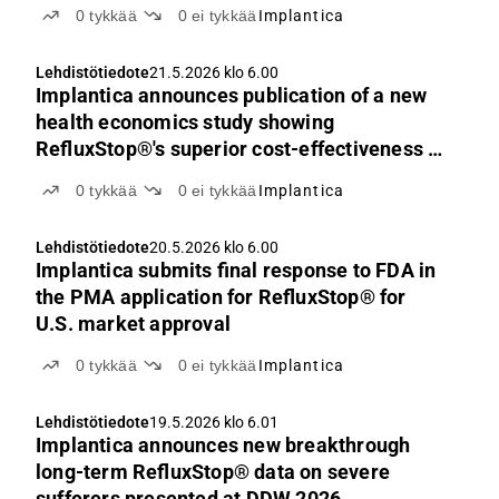
0
tykkää
0
ei tykkää
Implantica
Lehdistötiedote
21.5.2026 klo 6.00
Implantica announces publication of a new
health economics study showing
RefluxStop®'s superior cost-effectiveness in
the treatment of GERD in the Italian
0
tykkää
0
ei tykkää
Implantica
Healthcare System
Lehdistötiedote
20.5.2026 klo 6.00
Implantica submits final response to FDA in
the PMA application for RefluxStop® for
U.S. market approval
0
tykkää
0
ei tykkää
Implantica
Lehdistötiedote
19.5.2026 klo 6.01
Implantica announces new breakthrough
long-term RefluxStop® data on severe
sufferers presented at DDW 2026