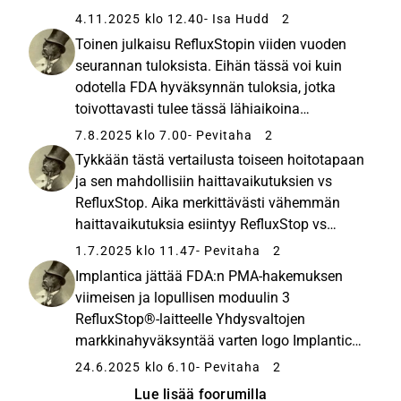
Biotechnology Activity: Audiocast with
4.11.2025 klo 12.40
- Isa Hudd
2
teleconference
Toinen julkaisu RefluxStopin viiden vuoden
seurannan tuloksista. Eihän tässä voi kuin
odotella FDA hyväksynnän tuloksia, jotka
toivottavasti tulee tässä lähiaikoina
(autumn). implantica.com Implantica
7.8.2025 klo 7.00
- Pevitaha
2
announces second publication of
Tykkään tästä vertailusta toiseen hoitotapaan
groundbreaking 5-year results from...
ja sen mahdollisiin haittavaikutuksien vs
Implantica...
RefluxStop. Aika merkittävästi vähemmän
haittavaikutuksia esiintyy RefluxStop vs
Nissen Implantica julkistaa merkittävän
1.7.2025 klo 11.47
- Pevitaha
2
RefluxStop® 5-vuotisen kliinisen tutkimuksen
Implantica jättää FDA:n PMA-hakemuksen
tulokset, jotka osoittavat...
viimeisen ja lopullisen moduulin 3
RefluxStop®-laitteelle Yhdysvaltojen
markkinahyväksyntää varten logo Implantica
jättää FDA:n PMA-hakemuksen viimeisen ja
24.6.2025 klo 6.10
- Pevitaha
2
lopullisen moduulin 3 RefluxStop®-laitteelle
Lue lisää foorumilla