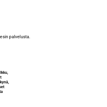
resin palvelusta.
lkku,
t
kynä,
set
ta