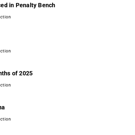
aced in Penalty Bench
uction
uction
nths of 2025
uction
na
uction