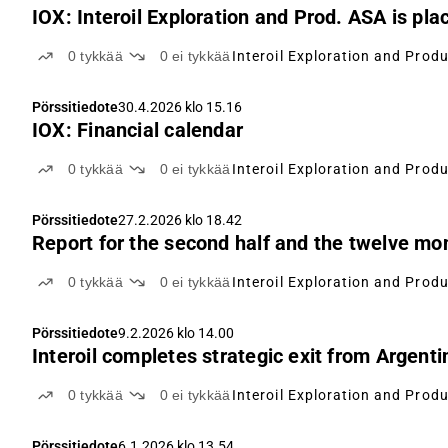
IOX: Interoil Exploration and Prod. ASA is pl
0
tykkää
0
ei tykkää
Interoil Exploration and Prod
Pörssitiedote
30.4.2026 klo 15.16
IOX: Financial calendar
0
tykkää
0
ei tykkää
Interoil Exploration and Prod
Pörssitiedote
27.2.2026 klo 18.42
Report for the second half and the twelve mo
0
tykkää
0
ei tykkää
Interoil Exploration and Prod
Pörssitiedote
9.2.2026 klo 14.00
Interoil completes strategic exit from Argenti
0
tykkää
0
ei tykkää
Interoil Exploration and Prod
Pörssitiedote
6.1.2026 klo 13.54