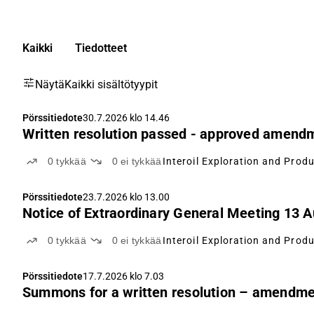
Kaikki
Tiedotteet
Näytä
Kaikki sisältötyypit
Pörssitiedote
30.7.2026 klo 14.46
Written resolution passed - approved amendm
0
tykkää
0
ei tykkää
Interoil Exploration and Prod
Pörssitiedote
23.7.2026 klo 13.00
Notice of Extraordinary General Meeting 13 
0
tykkää
0
ei tykkää
Interoil Exploration and Prod
Pörssitiedote
17.7.2026 klo 7.03
Summons for a written resolution – amendmen