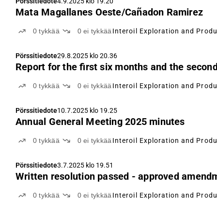
Pörssitiedote
4.9.2025 klo 19.20
Mata Magallanes Oeste/Cañadon Ramirez
0
tykkää
0
ei tykkää
Interoil Exploration and Prod
Pörssitiedote
29.8.2025 klo 20.36
Report for the first six months and the secon
0
tykkää
0
ei tykkää
Interoil Exploration and Prod
Pörssitiedote
10.7.2025 klo 19.25
Annual General Meeting 2025 minutes
0
tykkää
0
ei tykkää
Interoil Exploration and Prod
Pörssitiedote
3.7.2025 klo 19.51
Written resolution passed - approved amendm
0
tykkää
0
ei tykkää
Interoil Exploration and Prod