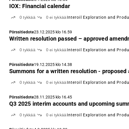
IOX: Financial calendar
0
tykkää
0
ei tykkää
Interoil Exploration and Prod
Pörssitiedote
23.12.2025 klo 16.59
Written resolution passed – approved amendm
0
tykkää
0
ei tykkää
Interoil Exploration and Prod
Pörssitiedote
19.12.2025 klo 14.38
Summons for a written resolution - proposed
0
tykkää
0
ei tykkää
Interoil Exploration and Prod
Pörssitiedote
28.11.2025 klo 16.45
Q3 2025 interim accounts and upcoming summo
0
tykkää
0
ei tykkää
Interoil Exploration and Prod