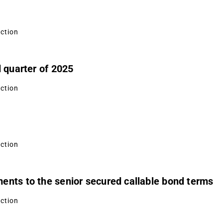
uction
d quarter of 2025
uction
uction
ents to the senior secured callable bond terms
uction