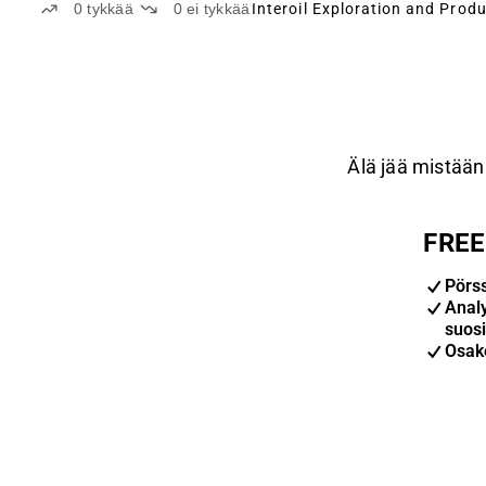
0
tykkää
0
ei tykkää
Interoil Exploration and Prod
Älä jää mistään 
FREE-
Pörs
Anal
suosi
Osak