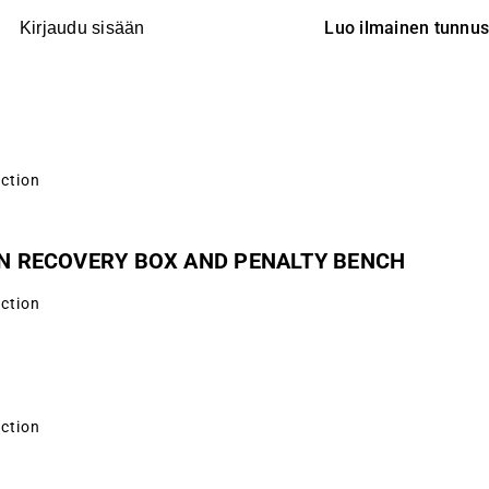
Luo ilmainen tunnu
Kirjaudu sisään
uction
IN RECOVERY BOX AND PENALTY BENCH
uction
uction