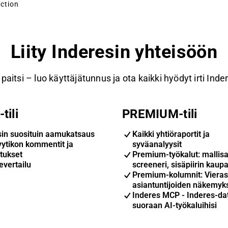
uction
Liity Inderesin yhteisöön
paitsi – luo käyttäjätunnus ja ota kaikki hyödyt irti Inde
tili
PREMIUM-tili
sin suosituin aamukatsaus
Kaikki yhtiöraportit ja
yytikon kommentit ja
syväanalyysit
tukset
Premium-työkalut: mallisa
evertailu
screeneri, sisäpiirin kaupa
Premium-kolumnit: Vieras
asiantuntijoiden näkemyk
Inderes MCP - Inderes-da
suoraan AI-työkaluihisi