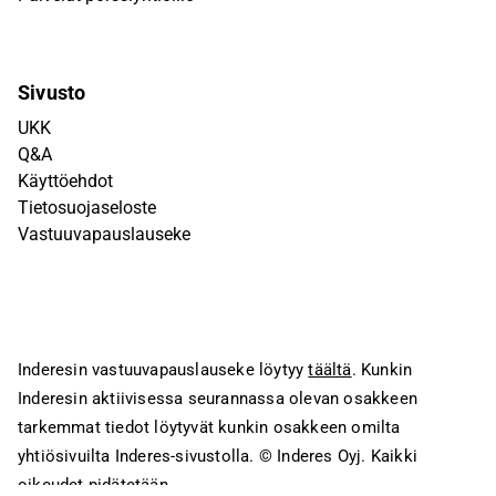
Sivusto
UKK
Q&A
Käyttöehdot
Tietosuojaseloste
Vastuuvapauslauseke
Inderesin vastuuvapauslauseke löytyy
täältä
. Kunkin
Inderesin aktiivisessa seurannassa olevan osakkeen
tarkemmat tiedot löytyvät kunkin osakkeen omilta
yhtiösivuilta Inderes-sivustolla.
© Inderes Oyj. Kaikki
oikeudet pidätetään.