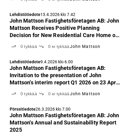
Lehdistötiedote
13.4.2026 klo 7.42
John Mattson Fastighetsföretagen AB: John
Mattson Receives Positive Planning
Decision for New Residential Care Home on
Lidingö
0
tykkää
0
ei tykkää
John Mattson
Lehdistötiedote
9.4.2026 klo 6.00
John Mattson Fastighetsföretagen AB:
Invitation to the presentation of John
Mattson's interim report Q1 2026 on 23 April
at 10:00 am (CEST)
0
tykkää
0
ei tykkää
John Mattson
Pörssitiedote
26.3.2026 klo 7.00
John Mattson Fastighetsföretagen AB: John
Mattson's Annual and Sustainability Report
2025