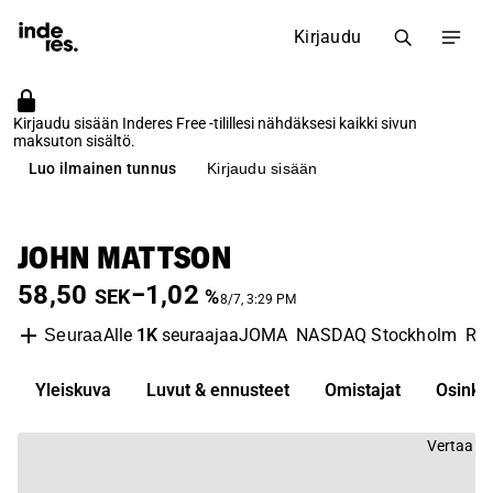
Kirjaudu
Kirjaudu sisään Inderes Free -tilillesi nähdäksesi kaikki sivun
maksuton sisältö.
Luo ilmainen tunnus
Kirjaudu sisään
JOHN MATTSON
58,50
−1,02
SEK
%
8/7, 3:29 PM
Alle
1K
seuraajaa
JOMA
NASDAQ Stockholm
Rea
Seuraa
Yleiskuva
Luvut & ennusteet
Omistajat
Osinko
Vertaa