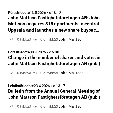
Pörssitiedote
13.5.2026 klo 18.12
John Mattson Fastighetsföretagen AB: John
Mattson acquires 318 apartments in central
Uppsala and launches a new share buyback
program
0
tykkää
0
ei tykkää
John Mattson
Pörssitiedote
30.4.2026 klo 6.00
Change in the number of shares and votes in
John Mattson Fastighetsföretagen AB (publ)
0
tykkää
0
ei tykkää
John Mattson
Lehdistötiedote
23.4.2026 klo 13.17
Bulletin from the Annual General Meeting of
John Mattson Fastighetsföretagen AB (publ)
0
tykkää
0
ei tykkää
John Mattson