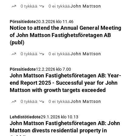
0
tykkää
0
ei tykkää
John Mattson
Pörssitiedote
20.3.2026 klo 11.46
Notice to attend the Annual General Meeting
of John Mattson Fastighetsföretagen AB
(publ)
0
tykkää
0
ei tykkää
John Mattson
Pörssitiedote
12.2.2026 klo 7.00
John Mattson Fastighetsföretagen AB: Year-
end Report 2025 - Successful year for John
Mattson with growth targets exceeded
0
tykkää
0
ei tykkää
John Mattson
Lehdistötiedote
29.1.2026 klo 10.13
John Mattson Fastighetsföretagen AB: John
Mattson divests residential property in