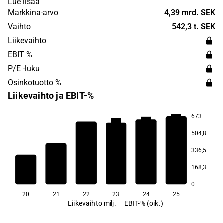
Lue lisää
Mattson was founded in 1965 and is headquartered in
Markkina-arvo
4,39 mrd. SEK
Stockholm, Sweden.
Vaihto
542,3 t. SEK
Liikevaihto
EBIT %
P/E -luku
Osinkotuotto %
Liikevaihto ja EBIT-%
673
64,5
63,7
63,3
504,8
336,5
54,6
52,5
168,3
47,3
0
20
21
22
23
24
25
Liikevaihto milj.
EBIT-% (oik.)