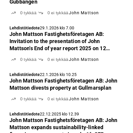
Gubbängen
0
tykkää
0
ei tykkää
John Mattson
Lehdistötiedote
29.1.2026 klo 7.00
John Mattson Fastighetsföretagen AB:
Invitation to the presentation of John
Mattson's End of year report 2025 on 12
February at 10:00 am (CEST)
0
tykkää
0
ei tykkää
John Mattson
Lehdistötiedote
22.1.2026 klo 10.25
John Mattson Fastighetsföretagen AB: John
Mattson divests property at Gullmarsplan
0
tykkää
0
ei tykkää
John Mattson
Lehdistötiedote
22.12.2025 klo 12.39
John Mattson Fastighetsföretagen AB: John
Mattson expands sustainability-linked