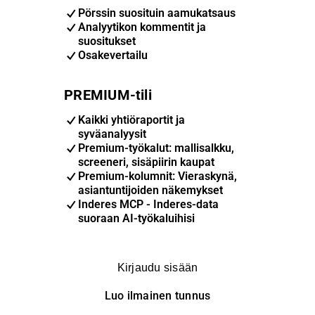
Pörssin suosituin aamukatsaus
Analyytikon kommentit ja
suositukset
Osakevertailu
PREMIUM-tili
Kaikki yhtiöraportit ja
syväanalyysit
Premium-työkalut: mallisalkku,
screeneri, sisäpiirin kaupat
Premium-kolumnit: Vieraskynä,
asiantuntijoiden näkemykset
Inderes MCP - Inderes-data
suoraan AI-työkaluihisi
Kirjaudu sisään
Luo ilmainen tunnus