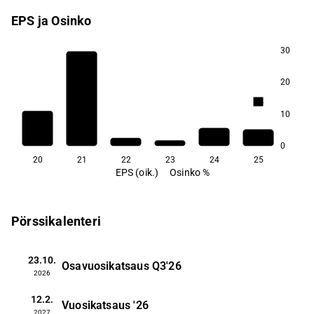
EPS ja Osinko
30
20
0,4
10
0
20
21
22
23
24
25
EPS (oik.)
Osinko %
Pörssikalenteri
23.10.
Osavuosikatsaus
Q3'26
2026
12.2.
Vuosikatsaus
'26
2027