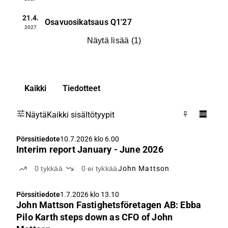
21.4.
Osavuosikatsaus
Q1'27
2027
Näytä lisää
(
1
)
Kaikki
Tiedotteet
Näytä
Kaikki sisältötyypit
Pörssitiedote
10.7.2026 klo 6.00
Interim report January - June 2026
0
tykkää
0
ei tykkää
John Mattson
Pörssitiedote
1.7.2026 klo 13.10
John Mattson Fastighetsföretagen AB: Ebba
Pilo Karth steps down as CFO of John