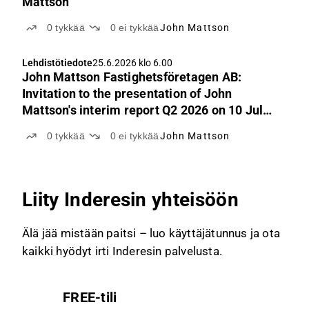
Mattson
0
tykkää
0
ei tykkää
John Mattson
Lehdistötiedote
25.6.2026 klo 6.00
John Mattson Fastighetsföretagen AB:
Invitation to the presentation of John
Mattson's interim report Q2 2026 on 10 July
at 10:00 am (CEST)
0
tykkää
0
ei tykkää
John Mattson
Liity Inderesin yhteisöön
Älä jää mistään paitsi – luo käyttäjätunnus ja ota
kaikki hyödyt irti Inderesin palvelusta.
FREE-tili