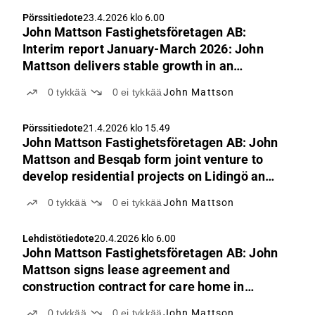
Pörssitiedote
23.4.2026 klo 6.00
John Mattson Fastighetsföretagen AB:
Interim report January-March 2026: John
Mattson delivers stable growth in an
uncertain environment
0
tykkää
0
ei tykkää
John Mattson
Pörssitiedote
21.4.2026 klo 15.49
John Mattson Fastighetsföretagen AB: John
Mattson and Besqab form joint venture to
develop residential projects on Lidingö and
in Solna
0
tykkää
0
ei tykkää
John Mattson
Lehdistötiedote
20.4.2026 klo 6.00
John Mattson Fastighetsföretagen AB: John
Mattson signs lease agreement and
construction contract for care home in
Bromma
0
tykkää
0
ei tykkää
John Mattson