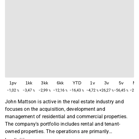
1pv
1kk
3kk
6kk
YTD
1v
3v
5v
Ma
−1,02
−3,47
−2,99
−12,16
−16,43
−4,72
+26,27
−56,45
−26,
%
%
%
%
%
%
%
%
John Mattson is active in the real estate industry and
focuses on the acquisition, development and
management of residential and commercial properties.
The company's portfolio includes rental and tenant-
owned properties. The operations are primarily
concentrated in Sweden and the Nordic market. John