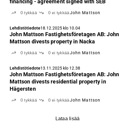
financing - agreement signed with SEB
0
tykkää
0
ei tykkää
John Mattson
Lehdistötiedote
18.12.2025 klo 10.04
John Mattson Fastighetsföretagen AB: John
Mattson divests property in Nacka
0
tykkää
0
ei tykkää
John Mattson
Lehdistötiedote
13.11.2025 klo 12.38
John Mattson Fastighetsföretagen AB: John
Mattson divests residential property in
Hägersten
0
tykkää
0
ei tykkää
John Mattson
Lataa lisää