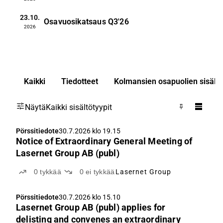
23.10.
Osavuosikatsaus
Q3'26
2026
Kaikki
Tiedotteet
Kolmansien osapuolien sisällö
Näytä
Kaikki sisältötyypit
Pörssitiedote
30.7.2026 klo 19.15
Notice of Extraordinary General Meeting of
Lasernet Group AB (publ)
0
tykkää
0
ei tykkää
Lasernet Group
Pörssitiedote
30.7.2026 klo 15.10
Lasernet Group AB (publ) applies for
delisting and convenes an extraordinary