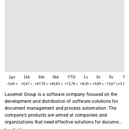
1pv
1kk
3kk
6kk
YTD
1v
3v
5v
Ma
−0,66
+0,67
+47,78
+40,85
+12,78
+8,30
+9,89
−13,67
+3 050
%
%
%
%
%
%
%
%
Lasernet Group is a software company focused on the
development and distribution of software solutions for
document management and process automation. The
company's products are aimed at companies and
organizations that need effective solutions for document
management and compliance. The company is global,