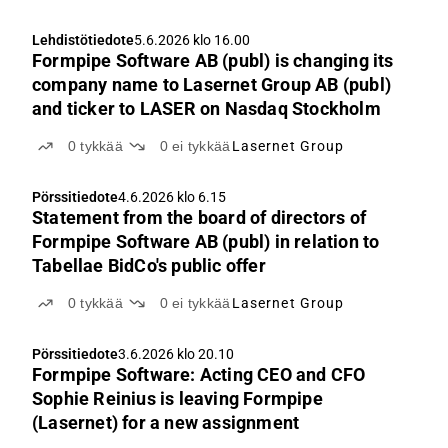
Lehdistötiedote
5.6.2026 klo 16.00
Formpipe Software AB (publ) is changing its
company name to Lasernet Group AB (publ)
and ticker to LASER on Nasdaq Stockholm
0
tykkää
0
ei tykkää
Lasernet Group
Pörssitiedote
4.6.2026 klo 6.15
Statement from the board of directors of
Formpipe Software AB (publ) in relation to
Tabellae BidCo's public offer
0
tykkää
0
ei tykkää
Lasernet Group
Pörssitiedote
3.6.2026 klo 20.10
Formpipe Software: Acting CEO and CFO
Sophie Reinius is leaving Formpipe
(Lasernet) for a new assignment