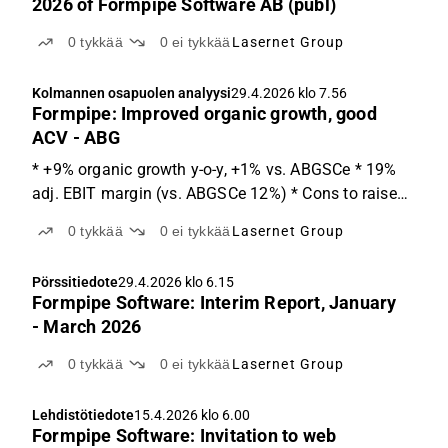
2026 of Formpipe Software AB (publ)
0
tykkää
0
ei tykkää
Lasernet Group
Kolmannen osapuolen analyysi
29.4.2026 klo 7.56
Formpipe: Improved organic growth, good
ACV - ABG
* +9% organic growth y-o-y, +1% vs. ABGSCe * 19%
adj. EBIT margin (vs. ABGSCe 12%) * Cons to raise
'26e EBIT by ~15% Q1 results Sales SEK 61m (1% vs
0
tykkää
0
ei tykkää
Lasernet Group
ABGSC 60m), adj. EBIT 12m (60% vs ABGSC 7m).
Formpipe (Lasernet) reported 9% organic growth y-o-
Pörssitiedote
29.4.2026 klo 6.15
y, of...
Formpipe Software: Interim Report, January
- March 2026
0
tykkää
0
ei tykkää
Lasernet Group
Lehdistötiedote
15.4.2026 klo 6.00
Formpipe Software: Invitation to web