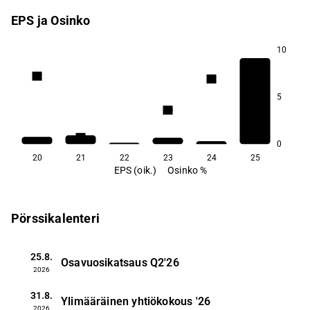
EPS ja Osinko
10
2,2
2,2
5
1,9
1,6
0
20
21
22
23
24
25
EPS (oik.)
Osinko %
Pörssikalenteri
25.8.
Osavuosikatsaus
Q2'26
2026
31.8.
Ylimääräinen yhtiökokous
'26
2026