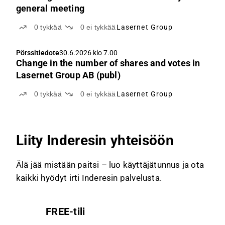
general meeting
0
tykkää
0
ei tykkää
Lasernet Group
Pörssitiedote
30.6.2026 klo 7.00
Change in the number of shares and votes in
Lasernet Group AB (publ)
0
tykkää
0
ei tykkää
Lasernet Group
Liity Inderesin yhteisöön
Älä jää mistään paitsi – luo käyttäjätunnus ja ota
kaikki hyödyt irti Inderesin palvelusta.
FREE-tili