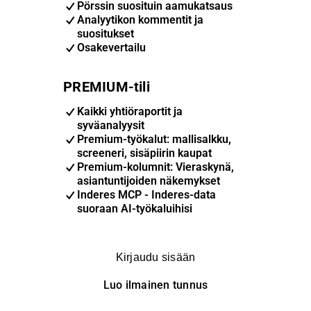
Pörssin suosituin aamukatsaus
Analyytikon kommentit ja
suositukset
Osakevertailu
PREMIUM-tili
Kaikki yhtiöraportit ja
syväanalyysit
Premium-työkalut: mallisalkku,
screeneri, sisäpiirin kaupat
Premium-kolumnit: Vieraskynä,
asiantuntijoiden näkemykset
Inderes MCP - Inderes-data
suoraan AI-työkaluihisi
Kirjaudu sisään
Luo ilmainen tunnus