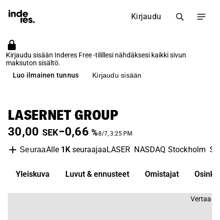
Kirjaudu
Kirjaudu sisään Inderes Free -tilillesi nähdäksesi kaikki sivun
maksuton sisältö.
Luo ilmainen tunnus
Kirjaudu sisään
LASERNET GROUP
30,00
−0,66
SEK
%
8/7, 3:25 PM
Alle
1K
seuraajaa
LASER
NASDAQ Stockholm
So
Seuraa
Yleiskuva
Luvut & ennusteet
Omistajat
Osinko
Vertaa