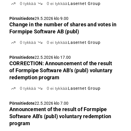
0
tykkää
0
ei tykkää
Lasernet Group
Pörssitiedote
29.5.2026 klo 9.00
Change in the number of shares and votes in
Formpipe Software AB (publ)
0
tykkää
0
ei tykkää
Lasernet Group
Pörssitiedote
22.5.2026 klo 17.00
CORRECTION: Announcement of the result
of Formpipe Software AB's (publ) voluntary
redemption program
0
tykkää
0
ei tykkää
Lasernet Group
Pörssitiedote
22.5.2026 klo 7.00
Announcement of the result of Formpipe
Software AB's (publ) voluntary redemption
program