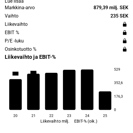
Lue lisää
was founded in 2004 and is headquartered in Stockholm,
Markkina-arvo
879,39 milj. SEK
Sweden.
Vaihto
235 SEK
Liikevaihto
EBIT %
P/E -luku
Osinkotuotto %
Liikevaihto ja EBIT-%
529
14,5
13,2
9,3
4,6
3,2
352,6
−20,1
176,3
0
20
21
22
23
24
25
Liikevaihto milj.
EBIT-% (oik.)