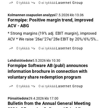
0
tykkää
0
ei tykkää
Lasernet Group
Kolmannen osapuolen analyysi
7.5.2026 klo 13.06
Formpipe: Positive margin trend, improved
ACV - ABG
* Strong margins (19% adj. EBIT margin), improved
ACV * We raise '26e/'27e/'28e EBIT by 20%/6%/5%
on lower costs * Positive margin trajectory to
0
tykkää
0
ei tykkää
Lasernet Group
continue Sequential progress For the third
consecutive quarter, Formpipe (soon to be renamed
Lehdistötiedote
5.5.2026 klo 10.30
Lasernet) achieved...
Formpipe Software AB (publ) announces
information brochure in connection with
voluntary share redemption program
0
tykkää
0
ei tykkää
Lasernet Group
Pörssitiedote
29.4.2026 klo 17.00
Bulletin from the Annual General Meeting