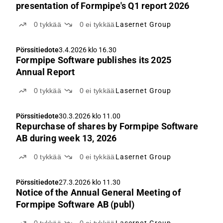
presentation of Formpipe's Q1 report 2026
0
tykkää
0
ei tykkää
Lasernet Group
Pörssitiedote
3.4.2026 klo 16.30
Formpipe Software publishes its 2025
Annual Report
0
tykkää
0
ei tykkää
Lasernet Group
Pörssitiedote
30.3.2026 klo 11.00
Repurchase of shares by Formpipe Software
AB during week 13, 2026
0
tykkää
0
ei tykkää
Lasernet Group
Pörssitiedote
27.3.2026 klo 11.30
Notice of the Annual General Meeting of
Formpipe Software AB (publ)