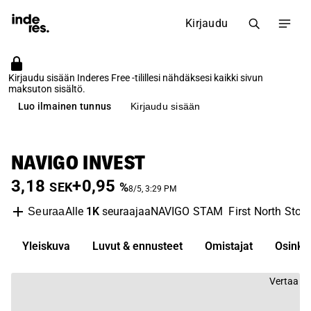
Kirjaudu
Kirjaudu sisään Inderes Free -tilillesi nähdäksesi kaikki sivun
maksuton sisältö.
Luo ilmainen tunnus
Kirjaudu sisään
NAVIGO INVEST
3,18
+0,95
SEK
%
8/5, 3:29 PM
Alle
1K
seuraajaa
NAVIGO STAM
First North Sto
Seuraa
Yleiskuva
Luvut & ennusteet
Omistajat
Osinko
Vertaa