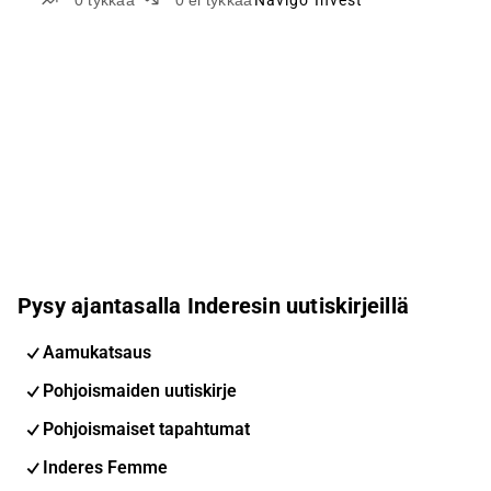
0
tykkää
0
ei tykkää
Navigo Invest
Pysy ajantasalla Inderesin uutiskirjeillä
Aamukatsaus
Pohjoismaiden uutiskirje
Pohjoismaiset tapahtumat
Inderes Femme