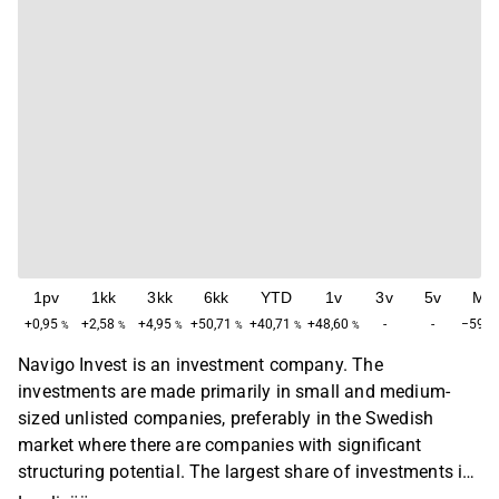
1pv
1kk
3kk
6kk
YTD
1v
3v
5v
Ma
+0,95
+2,58
+4,95
+50,71
+40,71
+48,60
-
-
−59,4
%
%
%
%
%
%
Navigo Invest is an investment company. The
investments are made primarily in small and medium-
sized unlisted companies, preferably in the Swedish
market where there are companies with significant
structuring potential. The largest share of investments is
made in the industrial market. In addition to the main