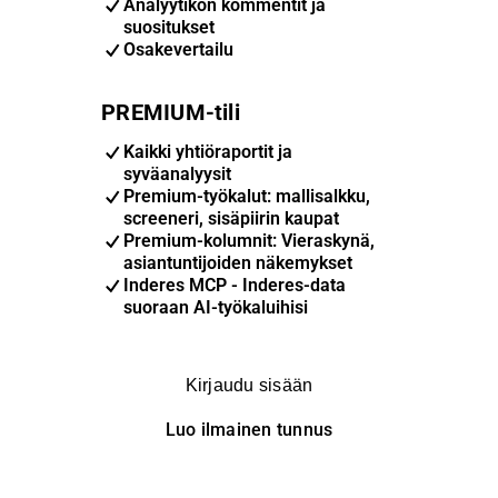
Analyytikon kommentit ja
suositukset
Osakevertailu
PREMIUM-tili
Kaikki yhtiöraportit ja
syväanalyysit
Premium-työkalut: mallisalkku,
screeneri, sisäpiirin kaupat
Premium-kolumnit: Vieraskynä,
asiantuntijoiden näkemykset
Inderes MCP - Inderes-data
suoraan AI-työkaluihisi
Kirjaudu sisään
Luo ilmainen tunnus