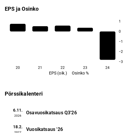
EPS ja Osinko
1
0
−1
−2
−3
20
21
22
23
24
EPS (oik.)
Osinko %
Pörssikalenteri
6.11.
Osavuosikatsaus
Q3'26
2026
18.2.
Vuosikatsaus
'26
2027