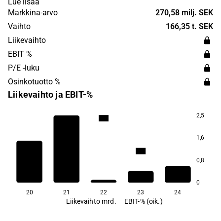
Lue lisää
business, advisory activities are held. The company was
Markkina-arvo
270,58 milj. SEK
previously known as Pegroco Invest.
Vaihto
166,35 t. SEK
Liikevaihto
EBIT %
P/E -luku
Osinkotuotto %
Liikevaihto ja EBIT-%
2,5
92,1
1,6
18,9
5,2
2,4
0,8
−39,7
0
20
21
22
23
24
Liikevaihto mrd.
EBIT-% (oik.)