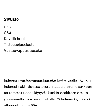
Sivusto
UKK
Q&A
Käyttöehdot
Tietosuojaseloste
Vastuuvapauslauseke
Inderesin vastuuvapauslauseke löytyy
täältä
. Kunkin
Inderesin aktiivisessa seurannassa olevan osakkeen
tarkemmat tiedot löytyvät kunkin osakkeen omilta
yhtiösivuilta Inderes-sivustolla.
© Inderes Oyj. Kaikki
oikeudet pidätetään.