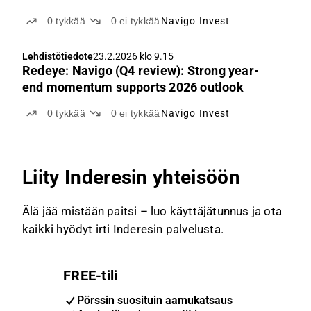
0
tykkää
0
ei tykkää
Navigo Invest
Lehdistötiedote
23.2.2026 klo 9.15
Redeye: Navigo (Q4 review): Strong year-
end momentum supports 2026 outlook
0
tykkää
0
ei tykkää
Navigo Invest
Liity Inderesin yhteisöön
Älä jää mistään paitsi – luo käyttäjätunnus ja ota
kaikki hyödyt irti Inderesin palvelusta.
FREE-tili
Pörssin suosituin aamukatsaus