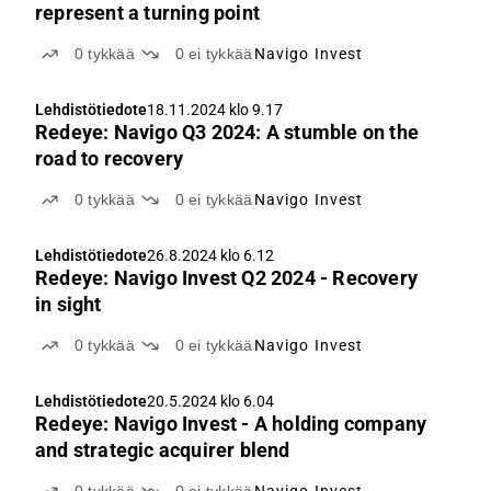
represent a turning point
0
tykkää
0
ei tykkää
Navigo Invest
Lehdistötiedote
18.11.2024 klo 9.17
Redeye: Navigo Q3 2024: A stumble on the
road to recovery
0
tykkää
0
ei tykkää
Navigo Invest
Lehdistötiedote
26.8.2024 klo 6.12
Redeye: Navigo Invest Q2 2024 - Recovery
in sight
0
tykkää
0
ei tykkää
Navigo Invest
Lehdistötiedote
20.5.2024 klo 6.04
Redeye: Navigo Invest - A holding company
and strategic acquirer blend