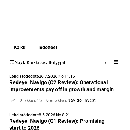
Kaikki
Tiedotteet
Näytä
Kaikki sisältötyypit
Lehdistötiedote
26.7.2026 klo 11.16
Redeye: Navigo (Q2 Review): Operational
improvements pay off in growth and margin
0
tykkää
0
ei tykkää
Navigo Invest
Lehdistötiedote
8.5.2026 klo 8.21
Redeye: Navigo (Q1 Review): Promising
start to 2026