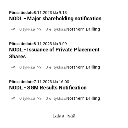
Pörssitiedote
8.11.2023 klo 9.13
NODL - Major shareholding notification
0
tykkää
0
ei tykkää
Northern Drilling
Pörssitiedote
8.11.2023 klo 9.09
NODL - Issuance of Private Placement
Shares
0
tykkää
0
ei tykkää
Northern Drilling
Pörssitiedote
7.11.2023 klo 16.00
NODL - SGM Results Notification
0
tykkää
0
ei tykkää
Northern Drilling
Lataa lisää