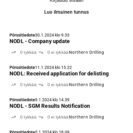
Kirjaudu sisään
Luo ilmainen tunnus
Pörssitiedote
30.1.2024 klo 9.33
NODL - Company update
0
tykkää
0
ei tykkää
Northern Drilling
Pörssitiedote
11.1.2024 klo 15.22
NODL: Received application for delisting
0
tykkää
0
ei tykkää
Northern Drilling
Pörssitiedote
9.1.2024 klo 14.39
NODL - SGM Results Notification
0
tykkää
0
ei tykkää
Northern Drilling
Pörssitiedote
5.1.2024 klo 18.09