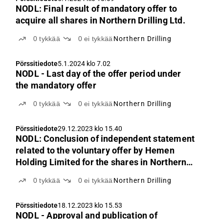
NODL: Final result of mandatory offer to
acquire all shares in Northern Drilling Ltd.
0
tykkää
0
ei tykkää
Northern Drilling
Pörssitiedote
5.1.2024 klo 7.02
NODL - Last day of the offer period under
the mandatory offer
0
tykkää
0
ei tykkää
Northern Drilling
Pörssitiedote
29.12.2023 klo 15.40
NODL: Conclusion of independent statement
related to the voluntary offer by Hemen
Holding Limited for the shares in Northern
Drilling Ltd.
0
tykkää
0
ei tykkää
Northern Drilling
Pörssitiedote
18.12.2023 klo 15.53
NODL - Approval and publication of