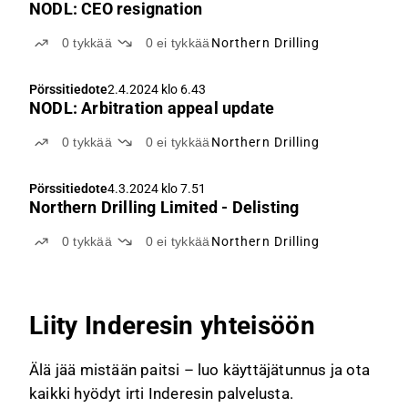
NODL: CEO resignation
0
tykkää
0
ei tykkää
Northern Drilling
Pörssitiedote
2.4.2024 klo 6.43
NODL: Arbitration appeal update
0
tykkää
0
ei tykkää
Northern Drilling
Pörssitiedote
4.3.2024 klo 7.51
Northern Drilling Limited - Delisting
0
tykkää
0
ei tykkää
Northern Drilling
Liity Inderesin yhteisöön
Älä jää mistään paitsi – luo käyttäjätunnus ja ota
kaikki hyödyt irti Inderesin palvelusta.