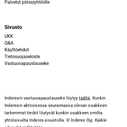
Palvelut pörssiyhtiöille
Sivusto
UKK
Q&A
Käyttöehdot
Tietosuojaseloste
Vastuuvapauslauseke
Inderesin vastuuvapauslauseke löytyy
täältä
. Kunkin
Inderesin aktiivisessa seurannassa olevan osakkeen
tarkemmat tiedot löytyvät kunkin osakkeen omilta
yhtiösivuilta Inderes-sivustolla.
© Inderes Oyj. Kaikki