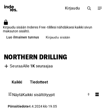
Kirjaudu
Kirjaudu sisään Inderes Free -tilillesi nähdäksesi kaikki sivun
maksuton sisältö.
Luo ilmainen tunnus
Kirjaudu sisään
NORTHERN DRILLING
Alle
1K
seuraajaa
Seuraa
Kaikki
Tiedotteet
Näytä
Kaikki sisältötyypit
Pörssitiedote
4.4.2024 klo 19.05