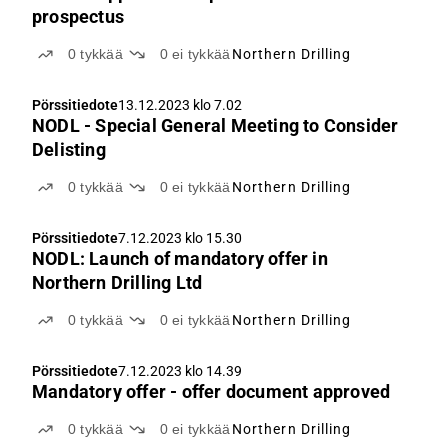
prospectus
0
tykkää
0
ei tykkää
Northern Drilling
Pörssitiedote
13.12.2023 klo 7.02
NODL - Special General Meeting to Consider
Delisting
0
tykkää
0
ei tykkää
Northern Drilling
Pörssitiedote
7.12.2023 klo 15.30
NODL: Launch of mandatory offer in
Northern Drilling Ltd
0
tykkää
0
ei tykkää
Northern Drilling
Pörssitiedote
7.12.2023 klo 14.39
Mandatory offer - offer document approved
0
tykkää
0
ei tykkää
Northern Drilling