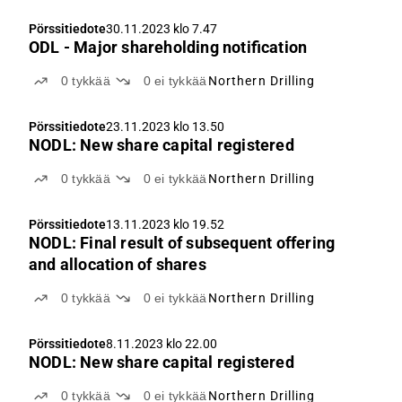
Pörssitiedote
30.11.2023 klo 7.47
ODL - Major shareholding notification
0
tykkää
0
ei tykkää
Northern Drilling
Pörssitiedote
23.11.2023 klo 13.50
NODL: New share capital registered
0
tykkää
0
ei tykkää
Northern Drilling
Pörssitiedote
13.11.2023 klo 19.52
NODL: Final result of subsequent offering
and allocation of shares
0
tykkää
0
ei tykkää
Northern Drilling
Pörssitiedote
8.11.2023 klo 22.00
NODL: New share capital registered
0
tykkää
0
ei tykkää
Northern Drilling