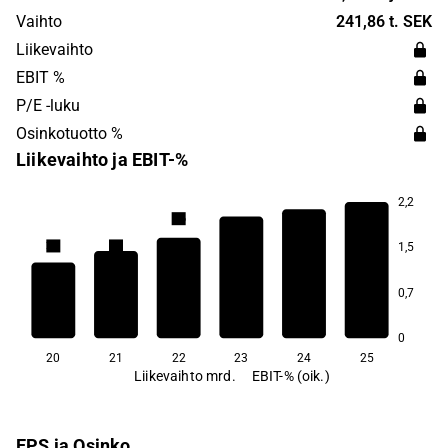
Vaihto
241,86 t. SEK
Liikevaihto
EBIT %
P/E -luku
Osinkotuotto %
Liikevaihto ja EBIT-%
2,2
2,6
2,0
2,0
2,0
1,5
0,7
0,9
0,3
0
20
21
22
23
24
25
Liikevaihto mrd.
EBIT-% (oik.)
EPS ja Osinko