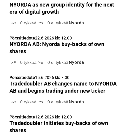
NYORDA as new group identity for the next
era of digital growth
0
tykkää
0
ei tykkää
Nyorda
Pörssitiedote
22.6.2026 klo 12.00
NYORDA AB: Nyorda buy-backs of own
shares
0
tykkää
0
ei tykkää
Nyorda
Pörssitiedote
15.6.2026 klo 7.00
Tradedoubler AB changes name to NYORDA
AB and begins trading under new ticker
0
tykkää
0
ei tykkää
Nyorda
Pörssitiedote
12.6.2026 klo 12.00
Tradedoubler initiates buy-backs of own
shares