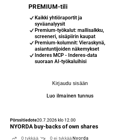
PREMIUM-tili
Kaikki yhtiöraportit ja
syväanalyysit
Premium-työkalut: mallisalkku,
screeneri, sisäpiirin kaupat
Premium-kolumnit: Vieraskynä,
asiantuntijoiden näkemykset
Inderes MCP - Inderes-data
suoraan AI-työkaluihisi
Kirjaudu sisään
Luo ilmainen tunnus
Pörssitiedote
20.7.2026 klo 12.00
NYORDA buy-backs of own shares
0
tykkää
0
ei tykkää
Nyorda