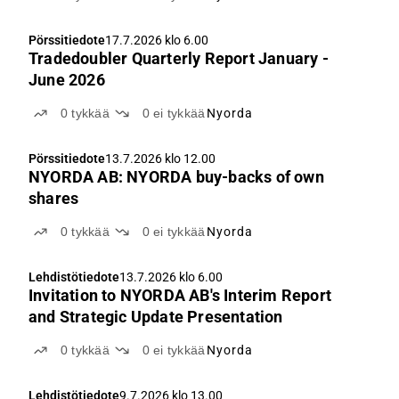
Pörssitiedote
17.7.2026 klo 6.00
Tradedoubler Quarterly Report January -
June 2026
0
tykkää
0
ei tykkää
Nyorda
Pörssitiedote
13.7.2026 klo 12.00
NYORDA AB: NYORDA buy-backs of own
shares
0
tykkää
0
ei tykkää
Nyorda
Lehdistötiedote
13.7.2026 klo 6.00
Invitation to NYORDA AB's Interim Report
and Strategic Update Presentation
0
tykkää
0
ei tykkää
Nyorda
Lehdistötiedote
9.7.2026 klo 13.00