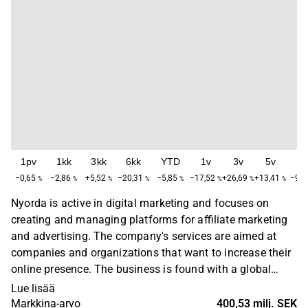
1pv
1kk
3kk
6kk
YTD
1v
3v
5v
M
−0,65
−2,86
+5,52
−20,31
−5,85
−17,52
+26,69
+13,41
−94,
%
%
%
%
%
%
%
%
Nyorda is active in digital marketing and focuses on
creating and managing platforms for affiliate marketing
and advertising. The company's services are aimed at
companies and organizations that want to increase their
online presence. The business is found with a global
presence. Nyorda was founded in 1999 and is
Lue lisää
headquartered in Stockholm.
Markkina-arvo
400,53 milj. SEK