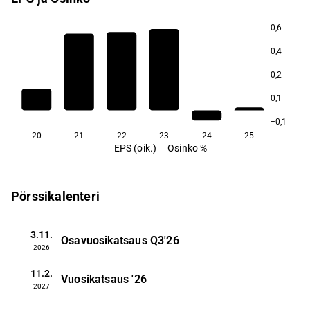
0,6
0,4
0,2
0,1
−0,1
20
21
22
23
24
25
EPS (oik.)
Osinko %
Pörssikalenteri
3.11.
Osavuosikatsaus
Q3'26
2026
11.2.
Vuosikatsaus
'26
2027