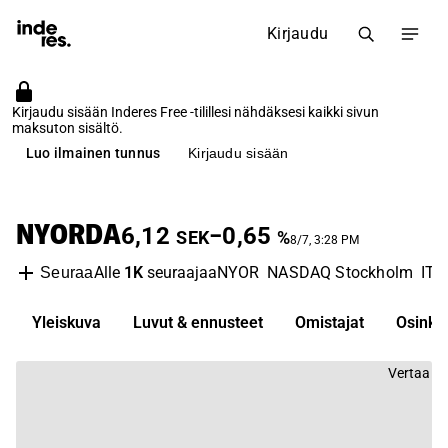
Kirjaudu
Kirjaudu sisään Inderes Free -tilillesi nähdäksesi kaikki sivun
maksuton sisältö.
Luo ilmainen tunnus
Kirjaudu sisään
NYORDA
6,12
−0,65
SEK
%
8/7, 3:28 PM
Alle
1K
seuraajaa
NYOR
NASDAQ Stockholm
IT 
Seuraa
Yleiskuva
Luvut & ennusteet
Omistajat
Osinko
Vertaa