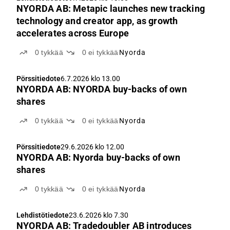
NYORDA AB: Metapic launches new tracking
technology and creator app, as growth
accelerates across Europe
0
tykkää
0
ei tykkää
Nyorda
Pörssitiedote
6.7.2026 klo 13.00
NYORDA AB: NYORDA buy-backs of own
shares
0
tykkää
0
ei tykkää
Nyorda
Pörssitiedote
29.6.2026 klo 12.00
NYORDA AB: Nyorda buy-backs of own
shares
0
tykkää
0
ei tykkää
Nyorda
Lehdistötiedote
23.6.2026 klo 7.30
NYORDA AB: Tradedoubler AB introduces