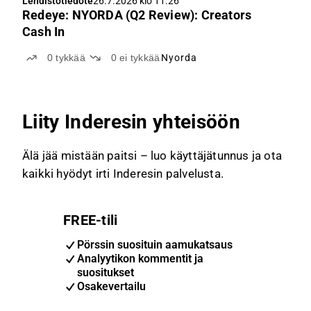
Lehdistötiedote
26.7.2026 klo 11.26
Redeye: NYORDA (Q2 Review): Creators
Cash In
0
tykkää
0
ei tykkää
Nyorda
Liity Inderesin yhteisöön
Älä jää mistään paitsi – luo käyttäjätunnus ja ota
kaikki hyödyt irti Inderesin palvelusta.
FREE-tili
Pörssin suosituin aamukatsaus
Analyytikon kommentit ja
suositukset
Osakevertailu