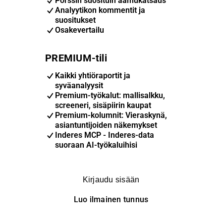
Pörssin suosituin aamukatsaus
Analyytikon kommentit ja
suositukset
Osakevertailu
PREMIUM-tili
Kaikki yhtiöraportit ja
syväanalyysit
Premium-työkalut: mallisalkku,
screeneri, sisäpiirin kaupat
Premium-kolumnit: Vieraskynä,
asiantuntijoiden näkemykset
Inderes MCP - Inderes-data
suoraan AI-työkaluihisi
Kirjaudu sisään
Luo ilmainen tunnus