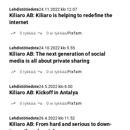
Lehdistötiedote
24.11.2022 klo 12.07
Kiliaro AB: Kiliaro is helping to redefine the
internet
0
tykkää
0
ei tykkää
Pixfam
Lehdistötiedote
24.10.2022 klo 5.55
Kiliaro AB: The next generation of social
media is all about private sharing
0
tykkää
0
ei tykkää
Pixfam
Lehdistötiedote
24.5.2022 klo 6.00
Kiliaro AB: Kickoff in Antalya
0
tykkää
0
ei tykkää
Pixfam
Lehdistötiedote
26.4.2022 klo 11.52
Kiliaro AB: From hard and serious to down-