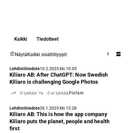
Kaikki
Tiedotteet
Näytä
Kaikki sisältötyypit
Lehdistötiedote
10.2.2023 klo 10.03
Kiliaro AB: After ChatGPT: Now Swedish
Kiliaro is challenging Google Photos
0
tykkää
0
ei tykkää
Pixfam
Lehdistötiedote
26.1.2023 klo 13.28
Kiliaro AB: This is how the app company
Kiliaro puts the planet, people and health
first