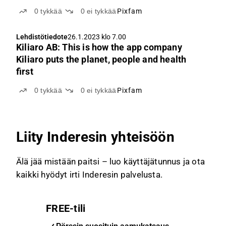
0
tykkää
0
ei tykkää
Pixfam
Lehdistötiedote
26.1.2023 klo 7.00
Kiliaro AB: This is how the app company
Kiliaro puts the planet, people and health
first
0
tykkää
0
ei tykkää
Pixfam
Liity Inderesin yhteisöön
Älä jää mistään paitsi – luo käyttäjätunnus ja ota
kaikki hyödyt irti Inderesin palvelusta.
FREE-tili