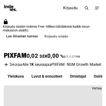
Kirjaudu
Kirjaudu sisään Inderes Free -tilillesi nähdäksesi kaikki sivun
maksuton sisältö.
Luo ilmainen tunnus
Kirjaudu sisään
PIXFAM
0,02
0,00
SEK
%
8/7, 1:17 PM
Alle
1K
seuraajaa
PIXFAM
NGM Growth Market
I
Seuraa
Yleiskuva
Luvut & ennusteet
Omistajat
Osinko
Vertaa