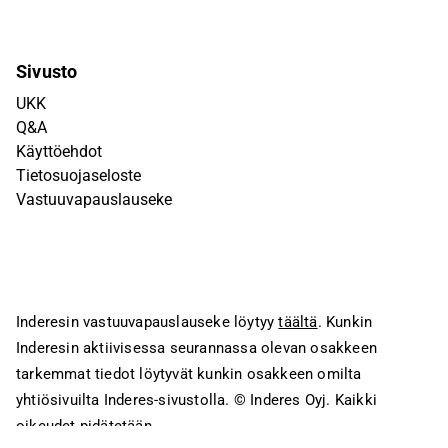
Sivusto
UKK
Q&A
Käyttöehdot
Tietosuojaseloste
Vastuuvapauslauseke
Inderesin vastuuvapauslauseke löytyy
täältä
. Kunkin
Inderesin aktiivisessa seurannassa olevan osakkeen
tarkemmat tiedot löytyvät kunkin osakkeen omilta
yhtiösivuilta Inderes-sivustolla.
© Inderes Oyj. Kaikki
oikeudet pidätetään.