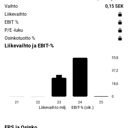
in 2013 and is headquartered in Stockholm.
Vaihto
0,15 SEK
Liikevaihto
EBIT %
P/E -luku
Osinkotuotto %
Liikevaihto ja EBIT-%
55,8
37,2
22,5
−29,7
18,6
0
21
22
23
24
25
Liikevaihto milj.
EBIT-% (oik.)
EPS ja Osinko