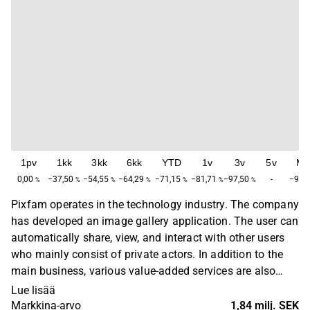
1pv
1kk
3kk
6kk
YTD
1v
3v
5v
Ma
0,00
−37,50
−54,55
−64,29
−71,15
−81,71
−97,50
-
−99,
%
%
%
%
%
%
%
Pixfam operates in the technology industry. The company
has developed an image gallery application. The user can
automatically share, view, and interact with other users
who mainly consist of private actors. In addition to the
main business, various value-added services are also
offered within the company's digital platform. The largest
Lue lisää
operations are in the Nordic region. Pixfam was founded
Markkina-arvo
1,84 milj. SEK