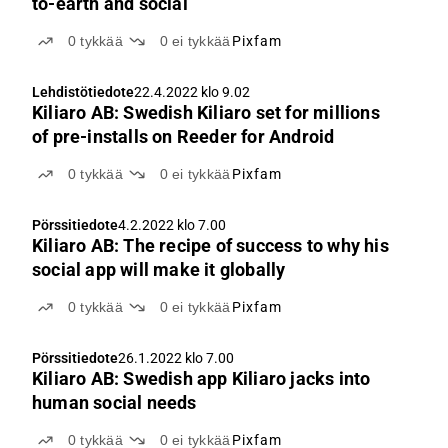
to-earth and social
0
tykkää
0
ei tykkää
Pixfam
Lehdistötiedote
22.4.2022 klo 9.02
Kiliaro AB: Swedish Kiliaro set for millions
of pre-installs on Reeder for Android
0
tykkää
0
ei tykkää
Pixfam
Pörssitiedote
4.2.2022 klo 7.00
Kiliaro AB: The recipe of success to why his
social app will make it globally
0
tykkää
0
ei tykkää
Pixfam
Pörssitiedote
26.1.2022 klo 7.00
Kiliaro AB: Swedish app Kiliaro jacks into
human social needs
0
tykkää
0
ei tykkää
Pixfam