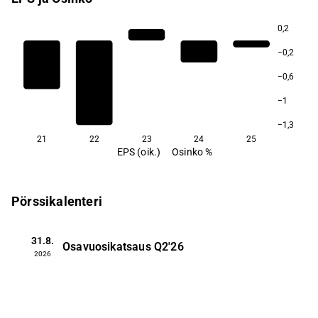
0,2
−0,2
−0,6
−1
−1,3
21
22
23
24
25
EPS (oik.)
Osinko %
Pörssikalenteri
31.8.
Osavuosikatsaus
Q2'26
2026