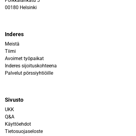
Porkkalankatu 5
00180 Helsinki
Inderes
Meistä
Tiimi
Avoimet työpaikat
Inderes sijoituskohteena
Palvelut pörssiyhtiöille
Sivusto
UKK
Q&A
Käyttöehdot
Tietosuojaseloste