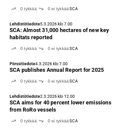
0
tykkää
0
ei tykkää
SCA
Lehdistötiedote
5.3.2026 klo 7.00
SCA: Almost 31,000 hectares of new key
habitats reported
0
tykkää
0
ei tykkää
SCA
Pörssitiedote
4.3.2026 klo 7.00
SCA publishes Annual Report for 2025
0
tykkää
0
ei tykkää
SCA
Lehdistötiedote
2.3.2026 klo 12.00
SCA aims for 40 percent lower emissions
from RoRo vessels
0
tykkää
0
ei tykkää
SCA