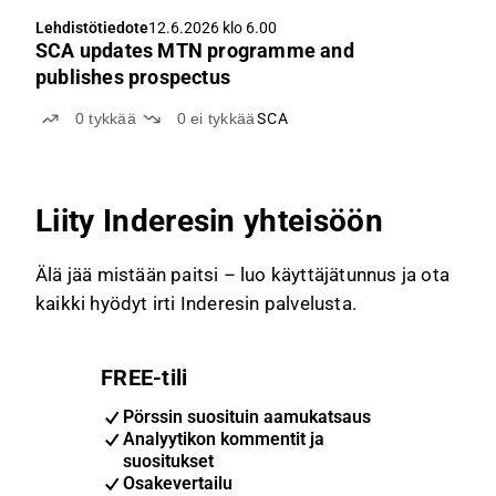
Lehdistötiedote
12.6.2026 klo 6.00
SCA updates MTN programme and
publishes prospectus
0
tykkää
0
ei tykkää
SCA
Liity Inderesin yhteisöön
Älä jää mistään paitsi – luo käyttäjätunnus ja ota
kaikki hyödyt irti Inderesin palvelusta.
FREE-tili
Pörssin suosituin aamukatsaus
Analyytikon kommentit ja
suositukset
Osakevertailu