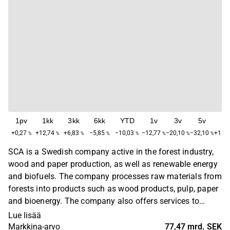
1pv
1kk
3kk
6kk
YTD
1v
3v
5v
M
+0,27
+12,74
+6,83
−5,85
−10,03
−12,77
−20,10
−32,10
+1 66
%
%
%
%
%
%
%
%
SCA is a Swedish company active in the forest industry,
wood and paper production, as well as renewable energy
and biofuels. The company processes raw materials from
forests into products such as wood products, pulp, paper
and bioenergy. The company also offers services to
forest owners. SCA operates in markets globally, through
Lue lisää
exports and partnerships. The company was founded in
Markkina-arvo
77,47 mrd. SEK