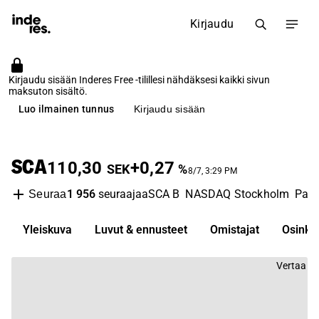
Kirjaudu
Kirjaudu sisään Inderes Free -tilillesi nähdäksesi kaikki sivun
maksuton sisältö.
Luo ilmainen tunnus
Kirjaudu sisään
SCA
110,30
+0,27
SEK
%
8/7, 3:29 PM
1 956
seuraajaa
SCA B
NASDAQ Stockholm
Pape
Seuraa
Yleiskuva
Luvut & ennusteet
Omistajat
Osinko
Vertaa