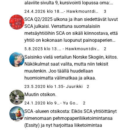
alaviite sivulta 9, kursivointi lopussa oma:
“January–March 2026 compared with
24.4.2026 klo 18.36
- Hawkmountdiver
3
January–March 2025 Revenue increased 10%
SCA Q2/2025 ulkona ja ihan siedettävät luvut
to SEK 662m (603). Higher...
SCA julkaisi. Verrattuna suomalaisiin
metsäyhtiöihin SCA on sikäli kiinnostava, että
yhtiö on kokonaan luopunut painopaperien
valmistamisesta.Tämä lisäksi SCA on
5.8.2025 klo 13.46
- Hawkmountdiver
2
mukana SAF polttoaineissa yhdessa ST1:n
Saisinko vielä vertailun Norske Skogiin, kiitos.
kanssa. Osakekurssi on junnannut ...
Näkökulmat saat valita, mutta niin tekisit
muutenkin. Joo täällä huudellaan
huomioimatta välimatkaa ja aikaa.
23.5.2020 klo 1.35
- Juurikki
2
Muutin otsikon.
24.1.2020 klo 9.45
- Yu Gong
2
SCA -alueen otsikosta: Eikös SCA yhtiöittänyt
nimenomaan pehmopaperiliiketoimintansa
(Essity) ja nyt harjoittaa liiketoimintaa