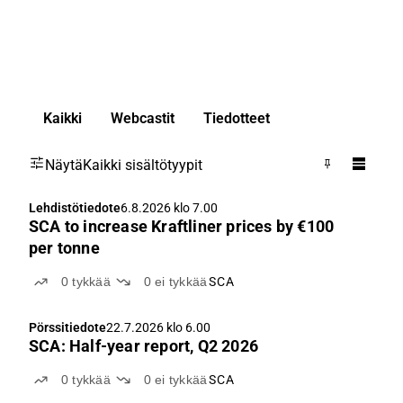
Kaikki
Webcastit
Tiedotteet
Näytä
Kaikki sisältötyypit
Lehdistötiedote
6.8.2026 klo 7.00
SCA to increase Kraftliner prices by €100
per tonne
0
tykkää
0
ei tykkää
SCA
Pörssitiedote
22.7.2026 klo 6.00
SCA: Half-year report, Q2 2026
0
tykkää
0
ei tykkää
SCA