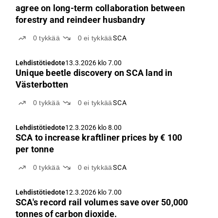
agree on long-term collaboration between
forestry and reindeer husbandry
0
tykkää
0
ei tykkää
SCA
Lehdistötiedote
13.3.2026 klo 7.00
Unique beetle discovery on SCA land in
Västerbotten
0
tykkää
0
ei tykkää
SCA
Lehdistötiedote
12.3.2026 klo 8.00
SCA to increase kraftliner prices by € 100
per tonne
0
tykkää
0
ei tykkää
SCA
Lehdistötiedote
12.3.2026 klo 7.00
SCA's record rail volumes save over 50,000
tonnes of carbon dioxide.