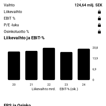
1929 and is headquartered in Sundsvall, Sweden.
Vaihto
124,64 milj. SEK
Liikevaihto
EBIT %
P/E -luku
Osinkotuotto %
Liikevaihto ja EBIT-%
20,8
41,6
40,6
13,9
26,9
24,8
6,9
6,2
0
20
21
22
23
24
Liikevaihto mrd.
EBIT-% (oik.)
EPS ja Osinko