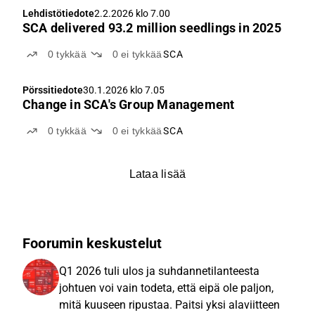
Lehdistötiedote
2.2.2026 klo 7.00
SCA delivered 93.2 million seedlings in 2025
0
tykkää
0
ei tykkää
SCA
Pörssitiedote
30.1.2026 klo 7.05
Change in SCA's Group Management
0
tykkää
0
ei tykkää
SCA
Lataa lisää
Foorumin keskustelut
Q1 2026 tuli ulos ja suhdannetilanteesta
johtuen voi vain todeta, että eipä ole paljon,
mitä kuuseen ripustaa. Paitsi yksi alaviitteen