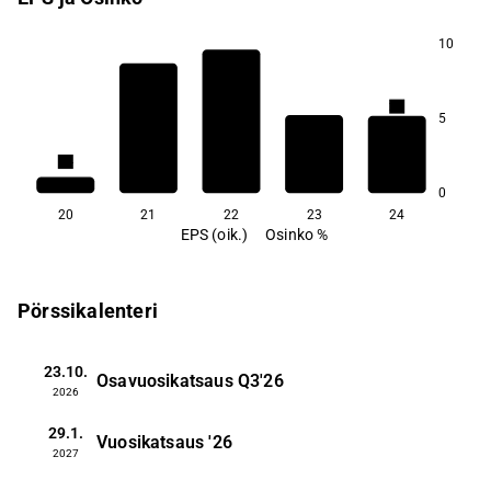
10
2,1
2,0
5
1,9
1,8
1,4
0
20
21
22
23
24
EPS (oik.)
Osinko %
Pörssikalenteri
23.10.
Osavuosikatsaus
Q3'26
2026
29.1.
Vuosikatsaus
'26
2027