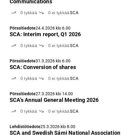
Communications
0
tykkää
0
ei tykkää
SCA
Pörssitiedote
24.4.2026 klo 6.00
SCA: Interim report, Q1 2026
0
tykkää
0
ei tykkää
SCA
Pörssitiedote
31.3.2026 klo 6.00
SCA: Conversion of shares
0
tykkää
0
ei tykkää
SCA
Pörssitiedote
27.3.2026 klo 14.00
SCA's Annual General Meeting 2026
0
tykkää
0
ei tykkää
SCA
Lehdistötiedote
25.3.2026 klo 8.00
SCA and Swedish Sámi National Association