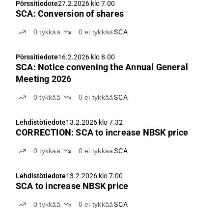
Pörssitiedote
27.2.2026 klo 7.00
SCA: Conversion of shares
0
tykkää
0
ei tykkää
SCA
Pörssitiedote
16.2.2026 klo 8.00
SCA: Notice convening the Annual General
Meeting 2026
0
tykkää
0
ei tykkää
SCA
Lehdistötiedote
13.2.2026 klo 7.32
CORRECTION: SCA to increase NBSK price
0
tykkää
0
ei tykkää
SCA
Lehdistötiedote
13.2.2026 klo 7.00
SCA to increase NBSK price
0
tykkää
0
ei tykkää
SCA