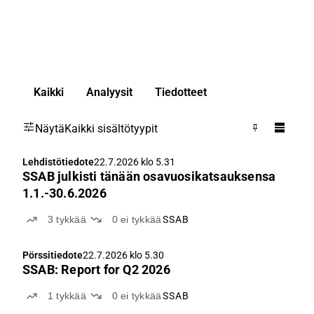
Kaikki
Analyysit
Tiedotteet
Näytä
Kaikki sisältötyypit
Lehdistötiedote
22.7.2026 klo 5.31
SSAB julkisti tänään osavuosikatsauksensa
1.1.-30.6.2026
3
tykkää
0
ei tykkää
SSAB
Pörssitiedote
22.7.2026 klo 5.30
SSAB: Report for Q2 2026
1
tykkää
0
ei tykkää
SSAB