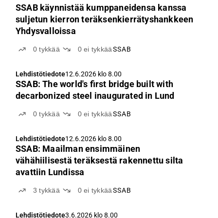
SSAB käynnistää kumppaneidensa kanssa
suljetun kierron teräksenkierrätyshankkeen
Yhdysvalloissa
0
tykkää
0
ei tykkää
SSAB
Lehdistötiedote
12.6.2026 klo 8.00
SSAB: The world's first bridge built with
decarbonized steel inaugurated in Lund
0
tykkää
0
ei tykkää
SSAB
Lehdistötiedote
12.6.2026 klo 8.00
SSAB: Maailman ensimmäinen
vähähiilisestä teräksestä rakennettu silta
avattiin Lundissa
3
tykkää
0
ei tykkää
SSAB
Lehdistötiedote
3.6.2026 klo 8.00