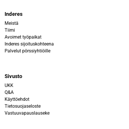
Inderes
Meistä
Tiimi
Avoimet työpaikat
Inderes sijoituskohteena
Palvelut pörssiyhtiöille
Sivusto
UKK
Q&A
Käyttöehdot
Tietosuojaseloste
Vastuuvapauslauseke