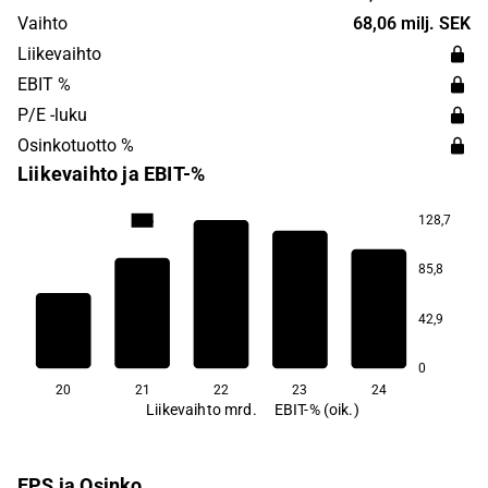
pääkonttori sijaitsee Tukholmassa, Ruotsissa.
Vaihto
68,06 milj. SEK
www.ssab.com/sv-se/ssab-koncern/investerare
Liikevaihto
EBIT %
P/E -luku
Osinkotuotto %
Liikevaihto ja EBIT-%
128,7
19,6
13,8
85,8
7,6
42,9
−0,5
−3,4
0
20
21
22
23
24
Liikevaihto mrd.
EBIT-% (oik.)
EPS ja Osinko