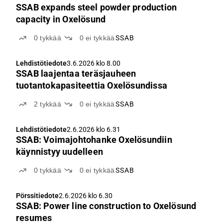
SSAB expands steel powder production
capacity in Oxelösund
0
tykkää
0
ei tykkää
SSAB
Lehdistötiedote
3.6.2026 klo 8.00
SSAB laajentaa teräsjauheen
tuotantokapasiteettia Oxelösundissa
2
tykkää
0
ei tykkää
SSAB
Lehdistötiedote
2.6.2026 klo 6.31
SSAB: Voimajohtohanke Oxelösundiin
käynnistyy uudelleen
0
tykkää
0
ei tykkää
SSAB
Pörssitiedote
2.6.2026 klo 6.30
SSAB: Power line construction to Oxelösund
resumes