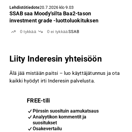
Lehdistötiedote
20.7.2026 klo 9.03
SSAB saa Moody'silta Baa2-tason
investment grade -luottoluokituksen
0
tykkää
0
ei tykkää
SSAB
Liity Inderesin yhteisöön
Älä jää mistään paitsi – luo käyttäjätunnus ja ota
kaikki hyödyt irti Inderesin palvelusta.
FREE-tili
Pörssin suosituin aamukatsaus
Analyytikon kommentit ja
suositukset
Osakevertailu