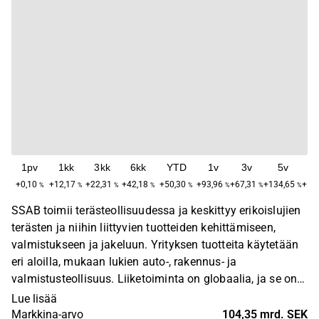
1pv
1kk
3kk
6kk
YTD
1v
3v
5v
+0,10
+12,17
+22,31
+42,18
+50,30
+93,96
+67,31
+134,65
+1 
%
%
%
%
%
%
%
%
SSAB toimii terästeollisuudessa ja keskittyy erikoislujien
terästen ja niihin liittyvien tuotteiden kehittämiseen,
valmistukseen ja jakeluun. Yrityksen tuotteita käytetään
eri aloilla, mukaan lukien auto-, rakennus- ja
valmistusteollisuus. Liiketoiminta on globaalia, ja se on
eniten läsnä Euroopassa, Pohjois-Amerikassa ja
Lue lisää
Aasiassa. SSAB perustettiin vuonna 1978, ja sen
Markkina-arvo
104,35 mrd. SEK