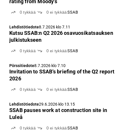
rating from Moody's
0
tykkää
0
ei tykkää
SSAB
Lehdistötiedote
8.7.2026 klo 7.11
Kutsu SSAB:n Q2 2026 osavuosikatsauksen
julkistukseen
0
tykkää
0
ei tykkää
SSAB
Pörssitiedote
8.7.2026 klo 7.10
Invitation to SSAB's briefing of the Q2 report
2026
0
tykkää
0
ei tykkää
SSAB
Lehdistötiedote
29.6.2026 klo 13.15
SSAB pauses work at construction site in
Luleå
0
tykkää
0
ei tykkää
SSAB