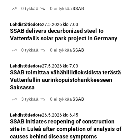
0
tykkää
0
ei tykkää
SSAB
Lehdistötiedote
27.5.2026 klo 7.03
SSAB delivers decarbonized steel to
Vattenfall's solar park project in Germany
0
tykkää
0
ei tykkää
SSAB
Lehdistötiedote
27.5.2026 klo 7.03
SSAB toimittaa vähähiilidioksidista terästä
Vattenfallin aurinkopuistohankkeeseen
Saksassa
3
tykkää
0
ei tykkää
SSAB
Lehdistötiedote
26.5.2026 klo 6.45
SSAB initiates reopening of construction
site in Luleå after completion of analysis of
causes behind disease symptoms