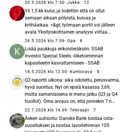
20.5.2026 klo 7.50
- Jukka
12
Yli 1,5 kk kului, ja todettiin että on ollut
samaan aikaan pölyistä, kuivaa ja
kröhäaikaa. =&gt; työmaan portit voi jälleen
avata Yksityiskohtainen analyysi viittaa
siihen, että oireet johtuivat pääasiassa
26.5.2026 klo 7.09
- Opa
8
altistumisesta hienojakoisille pölyhiukkasille,
Lisää paukkuja erikoisteräksiin: SSAB
ja vaikutuksia pahensivat alhainen...
investoi Special Steels -liiketoiminnan
kapasiteetin kasvattamiseen - SSAB
18.5.2026 klo 12.00
- Kumiorava
8
Q2-raportti ulkona: aika odotettu, perusvarma,
hyvä suoritus. Nyt on epsiä kasassa 3,69,
mutta samanlaisena ei meno jatku (Q3 ja Q4
huollot). Oma arvaus on, että jonnekin 7:n
pintaan päädytään. Siitä tasaluku 3 sek
22.7.2026 klo 14.09
- Teletappi
7
osinko ensi keväänä. Vaikuttaa puksuttavan
Äsken uutisoitu: Danske Bank toistaa osta-
edelleen raiteillaan, ...
suosituksen ja nostaa tavoitehinnan 105