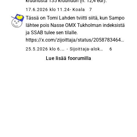
kruunusta 135 kruunuun (n. 12,4 eur).
17.6.2026 klo 11.24
- Koala
7
Tässä on Tomi Lahden tviitti siitä, kun Sampo
lähtee pois Nasse OMX Tukholman indeksistä
ja SSAB tulee sen tilalle.
https://x.com/zijoittaja/status/20587834646
15280744
25.5.2026 klo 6.46
- Sijoittaja-alokas
6
Lue lisää foorumilla