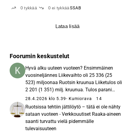
0
tykkää
0
ei tykkää
SSAB
Lataa lisää
Foorumin keskustelut
Hyvä alku uuteen vuoteen? Ensimmäinen
vuosineljännes Liikevaihto oli 25 336 (25
523) miljoonaa Ruotsin kruunua Liiketulos oli
2 201 (1 351) milj. kruunua. Tulos parani
SSAB Europe- ja SSAB Americas -
28.4.2026 klo 5.39
- Kumiorava
14
divisioonissa Osakekohtainen tulos oli 1,61
Ruotsissa tehtiin jättilöytö – tätä ei ole nähty
(1,13) kruunua Nettokassavaranto oli ...
sataan vuoteen - Verkkouutiset Raaka-aineen
saanti turvattu vielä pidemmälle
tulevaisuuteen