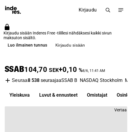
Kirjaudu
Kirjaudu sisään Inderes Free -tilillesi nähdäksesi kaikki sivun
maksuton sisältö.
Luo ilmainen tunnus
Kirjaudu sisään
SSAB
104,70
+0,10
SEK
%
8/6, 11:41 AM
8 538
seuraajaa
SSAB B
NASDAQ Stockholm
Me
Seuraa
Yleiskuva
Luvut & ennusteet
Omistajat
Osinko
Vertaa