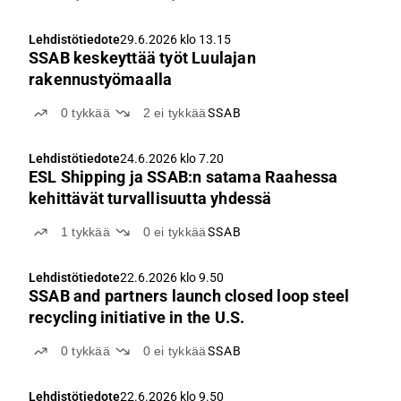
Lehdistötiedote
29.6.2026 klo 13.15
SSAB keskeyttää työt Luulajan
rakennustyömaalla
0
tykkää
2
ei tykkää
SSAB
Lehdistötiedote
24.6.2026 klo 7.20
ESL Shipping ja SSAB:n satama Raahessa
kehittävät turvallisuutta yhdessä
1
tykkää
0
ei tykkää
SSAB
Lehdistötiedote
22.6.2026 klo 9.50
SSAB and partners launch closed loop steel
recycling initiative in the U.S.
0
tykkää
0
ei tykkää
SSAB
Lehdistötiedote
22.6.2026 klo 9.50