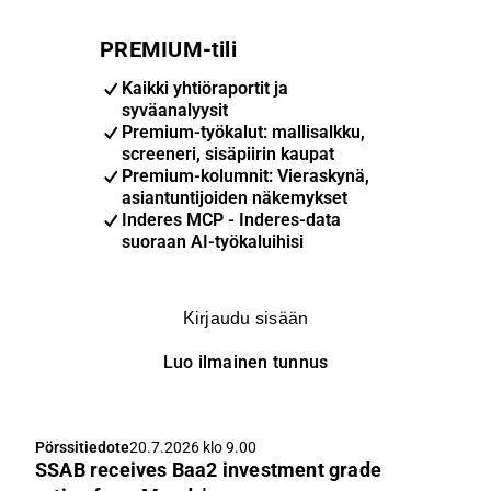
PREMIUM-tili
Kaikki yhtiöraportit ja
syväanalyysit
Premium-työkalut: mallisalkku,
screeneri, sisäpiirin kaupat
Premium-kolumnit: Vieraskynä,
asiantuntijoiden näkemykset
Inderes MCP - Inderes-data
suoraan AI-työkaluihisi
Kirjaudu sisään
Luo ilmainen tunnus
Pörssitiedote
20.7.2026 klo 9.00
SSAB receives Baa2 investment grade