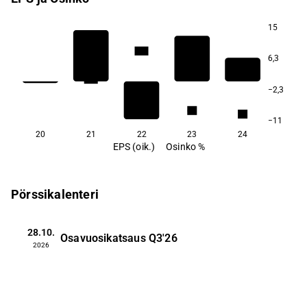
15
16,1
6,3
11,5
−2,3
6,5
5,9
−11
20
21
22
23
24
EPS (oik.)
Osinko %
Pörssikalenteri
28.10.
Osavuosikatsaus
Q3'26
2026