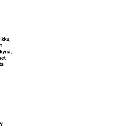
lkku,
t
kynä,
set
ta
s
w