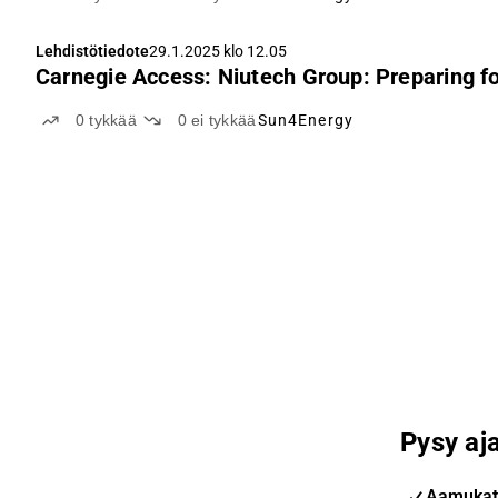
Lehdistötiedote
29.1.2025 klo 12.05
Carnegie Access: Niutech Group: Preparing fo
0
tykkää
0
ei tykkää
Sun4Energy
Pysy aja
Aamukat