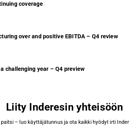
tinuing coverage
turing over and positive EBITDA – Q4 review
a challenging year – Q4 preview
Liity Inderesin yhteisöön
paitsi – luo käyttäjätunnus ja ota kaikki hyödyt irti Inde