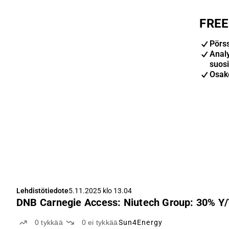
FREE-
Pörs
Anal
suosi
Osak
Lehdistötiedote
5.11.2025 klo 13.04
DNB Carnegie Access: Niutech Group: 30% Y/
0
tykkää
0
ei tykkää
Sun4Energy