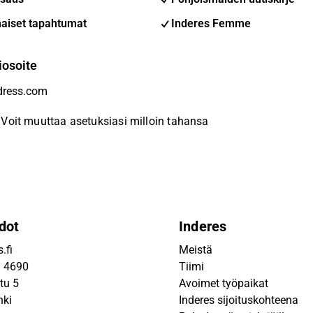
aiset tapahtumat
Inderes Femme
iosoite
Voit muuttaa asetuksiasi milloin tahansa
dot
Inderes
.fi
Meistä
9 4690
Tiimi
tu 5
Avoimet työpaikat
nki
Inderes sijoituskohteena