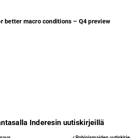
r better macro conditions – Q4 preview
ntasalla Inderesin uutiskirjeillä
saus
Pohjoismaiden uutiskirje