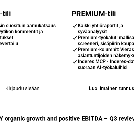
tili
PREMIUM-tili
sin suosituin aamukatsaus
Kaikki yhtiöraportit ja
yytikon kommentit ja
syväanalyysit
tukset
Premium-työkalut: mallisa
evertailu
screeneri, sisäpiirin kaupa
Premium-kolumnit: Vieras
asiantuntijoiden näkemyk
Inderes MCP - Inderes-da
suoraan AI-työkaluihisi
Luo ilmainen tunnu
Kirjaudu sisään
Y organic growth and positive EBITDA – Q3 revie