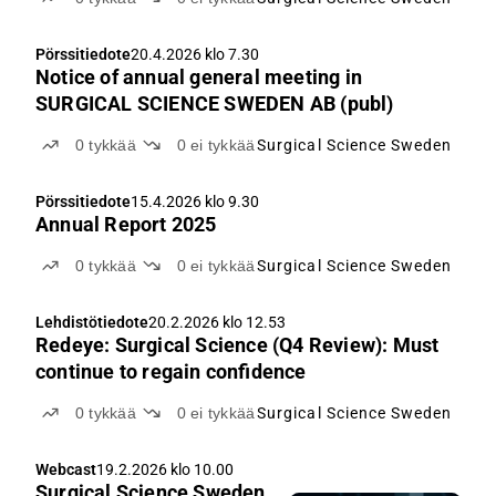
Pörssitiedote
20.4.2026 klo 7.30
Notice of annual general meeting in
SURGICAL SCIENCE SWEDEN AB (publ)
0
tykkää
0
ei tykkää
Surgical Science Sweden
Pörssitiedote
15.4.2026 klo 9.30
Annual Report 2025
0
tykkää
0
ei tykkää
Surgical Science Sweden
Lehdistötiedote
20.2.2026 klo 12.53
Redeye: Surgical Science (Q4 Review): Must
continue to regain confidence
0
tykkää
0
ei tykkää
Surgical Science Sweden
Webcast
19.2.2026 klo 10.00
Surgical Science Sweden,