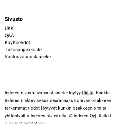
Sivusto
UKK
Q&A
Käyttöehdot
Tietosuojaseloste
Vastuuvapauslauseke
Inderesin vastuuvapauslauseke löytyy
täältä
. Kunkin
Inderesin aktiivisessa seurannassa olevan osakkeen
tarkemmat tiedot löytyvät kunkin osakkeen omilta
yhtiösivuilta Inderes-sivustolla.
© Inderes Oyj. Kaikki
oikeudet pidätetään.