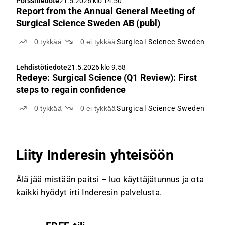
Pörssitiedote
21.5.2026 klo 14.50
Report from the Annual General Meeting of
Surgical Science Sweden AB (publ)
0
tykkää
0
ei tykkää
Surgical Science Sweden
Lehdistötiedote
21.5.2026 klo 9.58
Redeye: Surgical Science (Q1 Review): First
steps to regain confidence
0
tykkää
0
ei tykkää
Surgical Science Sweden
Liity Inderesin yhteisöön
Älä jää mistään paitsi – luo käyttäjätunnus ja ota
kaikki hyödyt irti Inderesin palvelusta.