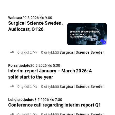
Webcast
20.5.2026 klo 9.00
Surgical Science Sweden,
Audiocast, Q1'26
0
tykkää
0
ei tykkää
Surgical Science Sweden
Pörssitiedote
20.5.2026 klo 5.30
Interim report January – March 2026: A
solid start to the year
0
tykkää
0
ei tykkää
Surgical Science Sweden
Lehdistötiedote
8.5.2026 klo 7.30
Conference call regarding interim report Q1
0
tykkää
0
ei tykkää
Surgical Science Sweden