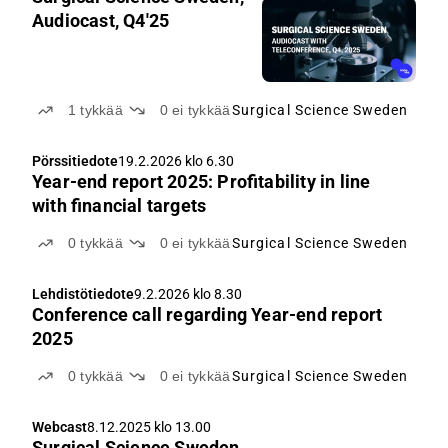
Audiocast, Q4'25
1
tykkää
0
ei tykkää
Surgical Science Sweden
Pörssitiedote
19.2.2026 klo 6.30
Year-end report 2025: Profitability in line
with financial targets
0
tykkää
0
ei tykkää
Surgical Science Sweden
Lehdistötiedote
9.2.2026 klo 8.30
Conference call regarding Year-end report
2025
0
tykkää
0
ei tykkää
Surgical Science Sweden
Webcast
8.12.2025 klo 13.00
Surgical Science Sweden,