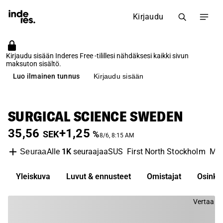
Kirjaudu
Kirjaudu sisään Inderes Free -tilillesi nähdäksesi kaikki sivun
maksuton sisältö.
Luo ilmainen tunnus
Kirjaudu sisään
SURGICAL SCIENCE SWEDEN
35,56
+1,25
SEK
%
8/6, 8:15 AM
Alle
1K
seuraajaa
SUS
First North Stockholm
Med
Seuraa
Yleiskuva
Luvut & ennusteet
Omistajat
Osinko
Vertaa