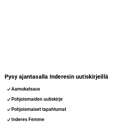
ilmoitetusta Intuitive Surgicalin (ISRG) kanssa
tehdyn aiesopimuksen...
Pysy ajantasalla Inderesin uutiskirjeillä
Aamukatsaus
Pohjoismaiden uutiskirje
Pohjoismaiset tapahtumat
Inderes Femme