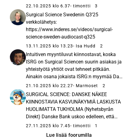
Surgical will roll out its cutting-edge da Vinci
22.10.2025 klo 6.37
- timontti
3
5 surgical robot in 2025e and include
Surgical Science Swedenin Q3’25
simulation in all systems, increasing...
verkkolähetys:
https://www.inderes.se/videos/surgical-
science-sweden-audiocast-q325
13.11.2025 klo 13.23
- Isa Hudd
2
Intuitiven myyntiluvut kiinnostavat, koska
ISRG on Surgical Sciencen suurin asiakas ja
yhteistyötä yhtiöt ovat tehneet pitkään.
Ainakin osana jokaista ISRG:n myymää Da
Vinci 5 - leikkausrobottia toimitetaan Surgical
21.10.2025 klo 22.27
- Marmoset
2
Sciencen kehittämä simulaatio- ja
SURGICAL SCIENCE: DANSKE NÄKEE
koulutusohjelmisto. Aiemmissa ...
KIINNOSTAVIA KASVUNÄKYMIÄ LASKUSTA
HUOLIMATTA TUKHOLMA (Nyhetsbyrån
Direkt) Danske Bank uskoo edelleen, että
Surgical Sciencella on kiinnostavia
27.11.2025 klo 7.45
- timontti
1
kasvunäkymiä huolimatta keskiviikkona
Lue lisää foorumilla