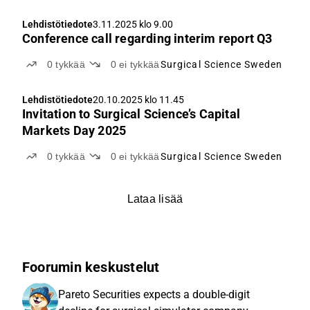
Lehdistötiedote
3.11.2025 klo 9.00
Conference call regarding interim report Q3
0
tykkää
0
ei tykkää
Surgical Science Sweden
Lehdistötiedote
20.10.2025 klo 11.45
Invitation to Surgical Science’s Capital
Markets Day 2025
0
tykkää
0
ei tykkää
Surgical Science Sweden
Lataa lisää
Foorumin keskustelut
Pareto Securities expects a double-digit