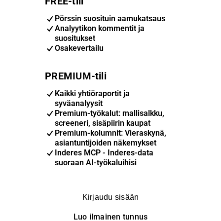
FREE-tili
Pörssin suosituin aamukatsaus
Analyytikon kommentit ja
suositukset
Osakevertailu
PREMIUM-tili
Kaikki yhtiöraportit ja
syväanalyysit
Premium-työkalut: mallisalkku,
screeneri, sisäpiirin kaupat
Premium-kolumnit: Vieraskynä,
asiantuntijoiden näkemykset
Inderes MCP - Inderes-data
suoraan AI-työkaluihisi
Kirjaudu sisään
Luo ilmainen tunnus