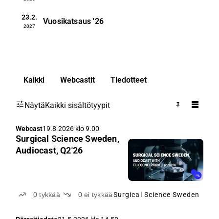
23.2.
Vuosikatsaus
'26
2027
Kaikki
Webcastit
Tiedotteet
Näytä
Kaikki sisältötyypit
Webcast
19.8.2026 klo 9.00
Surgical Science Sweden,
Audiocast, Q2'26
0
tykkää
0
ei tykkää
Surgical Science Sweden