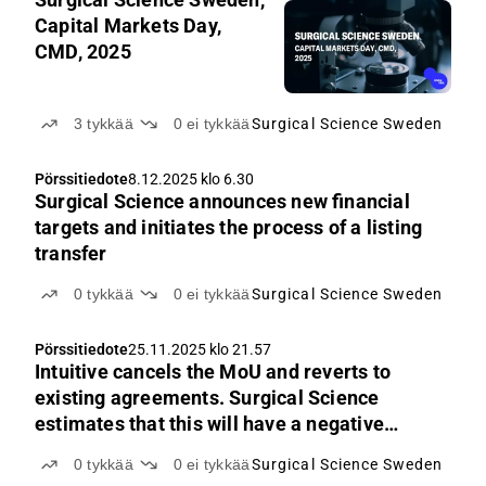
Capital Markets Day,
CMD, 2025
3
tykkää
0
ei tykkää
Surgical Science Sweden
Pörssitiedote
8.12.2025 klo 6.30
Surgical Science announces new financial
targets and initiates the process of a listing
transfer
0
tykkää
0
ei tykkää
Surgical Science Sweden
Pörssitiedote
25.11.2025 klo 21.57
Intuitive cancels the MoU and reverts to
existing agreements. Surgical Science
estimates that this will have a negative
impact on license revenues of around SEK
0
tykkää
0
ei tykkää
Surgical Science Sweden
60-90 million in 2026, compared to 2025.