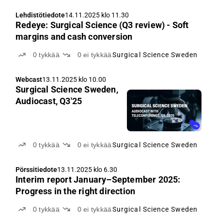
Lehdistötiedote
14.11.2025 klo 11.30
Redeye: Surgical Science (Q3 review) - Soft
margins and cash conversion
0
tykkää
0
ei tykkää
Surgical Science Sweden
Webcast
13.11.2025 klo 10.00
Surgical Science Sweden,
Audiocast, Q3'25
0
tykkää
0
ei tykkää
Surgical Science Sweden
Pörssitiedote
13.11.2025 klo 6.30
Interim report January–September 2025:
Progress in the right direction
0
tykkää
0
ei tykkää
Surgical Science Sweden