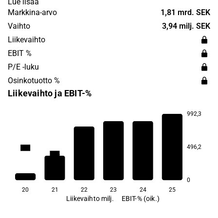
Lue lisää
surgery and endoscopy. The vision is to strengthen
Markkina-arvo
1,81 mrd. SEK
expertise in surgery and create conditions for better
Vaihto
3,94 milj. SEK
treatments. The headquarters are located in Gothenburg.
Liikevaihto
EBIT %
P/E -luku
Osinkotuotto %
Liikevaihto ja EBIT-%
992,3
23,2
21,4
496,2
19,1
16,3
15,4
6,9
0
20
21
22
23
24
25
Liikevaihto milj.
EBIT-% (oik.)