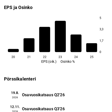
EPS ja Osinko
5
3,3
1,7
0
20
21
22
23
24
25
EPS (oik.)
Osinko %
Pörssikalenteri
19.8.
Osavuosikatsaus
Q2'26
2026
12.11.
Osavuosikatsaus
Q3'26
2026