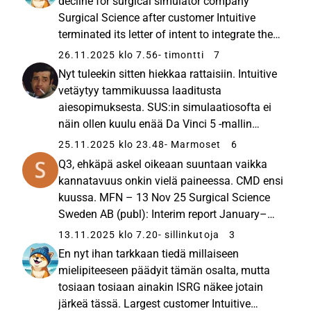
decline for surgical simulator company
Surgical Science after customer Intuitive
terminated its letter of intent to integrate the
company’s simulation software into all da
26.11.2025 klo 7.56
- timontti
7
Vinci 5 (dV5) robotic systems. According to
Nyt tuleekin sitten hiekkaa rattaisiin. Intuitive
Surgical Science, this ...
vetäytyy tammikuussa laaditusta
aiesopimuksesta. SUS:in simulaatiosofta ei
näin ollen kuulu enää Da Vinci 5 -mallin
jokaiseen toimitukseen vaan ainoastaan
25.11.2025 klo 23.48
- Marmoset
6
valikoiduille asiakkaille. Ensi vuoden
Q3, ehkäpä askel oikeaan suuntaan vaikka
liikevaihtoennustetta joudutaan tämä...
kannatavuus onkin vielä paineessa. CMD ensi
kuussa. MFN – 13 Nov 25 Surgical Science
Sweden AB (publ): Interim report January–
Septemb... Third quarter 2025 (July –
13.11.2025 klo 7.20
- sillinkutoja
3
September) Net sales amounted to SEK 263.6
En nyt ihan tarkkaan tiedä millaiseen
(231.8) million, an increase of ...
mielipiteeseen päädyit tämän osalta, mutta
tosiaan tosiaan ainakin ISRG näkee jotain
järkeä tässä. Largest customer Intuitive