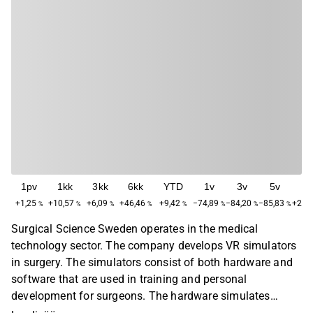
1pv
1kk
3kk
6kk
YTD
1v
3v
5v
M
+1,25
+10,57
+6,09
+46,46
+9,42
−74,89
−84,20
−85,83
+209
%
%
%
%
%
%
%
%
Surgical Science Sweden operates in the medical
technology sector. The company develops VR simulators
in surgery. The simulators consist of both hardware and
software that are used in training and personal
development for surgeons. The hardware simulates
various surgical procedures, primarily used in keyhole