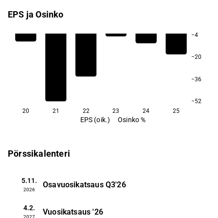
EPS ja Osinko
−4
−20
−36
−52
20
21
22
23
24
25
EPS (oik.)
Osinko %
Pörssikalenteri
5.11.
Osavuosikatsaus
Q3'26
2026
4.2.
Vuosikatsaus
'26
2027