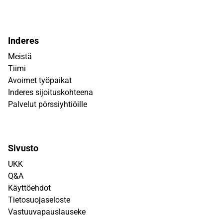
Inderes
Meistä
Tiimi
Avoimet työpaikat
Inderes sijoituskohteena
Palvelut pörssiyhtiöille
Sivusto
UKK
Q&A
Käyttöehdot
Tietosuojaseloste
Vastuuvapauslauseke