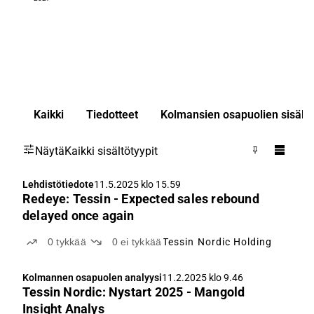
Kaikki
Tiedotteet
Kolmansien osapuolien sisällö
Näytä
Kaikki sisältötyypit
Lehdistötiedote
11.5.2025 klo 15.59
Redeye: Tessin - Expected sales rebound
delayed once again
0
tykkää
0
ei tykkää
Tessin Nordic Holding
Kolmannen osapuolen analyysi
11.2.2025 klo 9.46
Tessin Nordic: Nystart 2025 - Mangold
Insight Analys