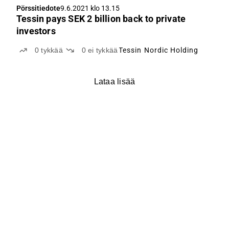
Pörssitiedote
9.6.2021 klo 13.15
Tessin pays SEK 2 billion back to private
investors
0
tykkää
0
ei tykkää
Tessin Nordic Holding
Lataa lisää