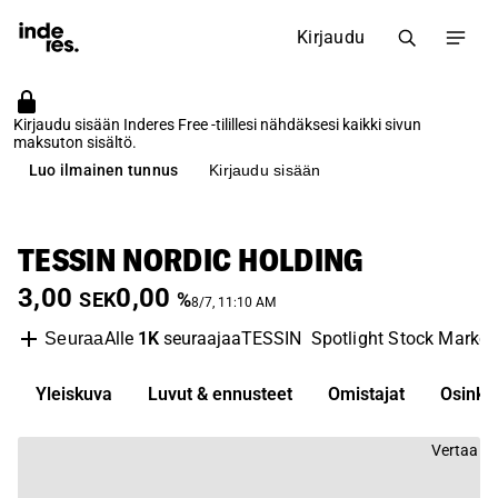
Kirjaudu
Kirjaudu sisään Inderes Free -tilillesi nähdäksesi kaikki sivun
maksuton sisältö.
Luo ilmainen tunnus
Kirjaudu sisään
TESSIN NORDIC HOLDING
3,00
0,00
SEK
%
8/7, 11:10 AM
Alle
1K
seuraajaa
TESSIN
Spotlight Stock Market
Seuraa
Yleiskuva
Luvut & ennusteet
Omistajat
Osinko
Vertaa