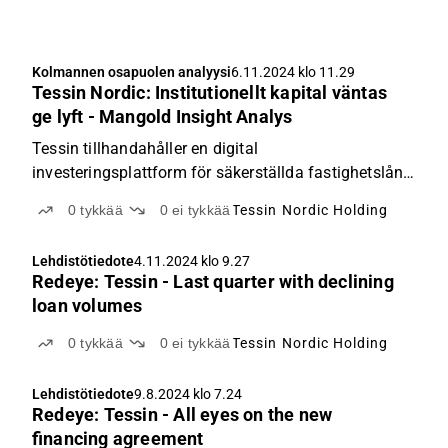
Kolmannen osapuolen analyysi
6.11.2024 klo 11.29
Tessin Nordic: Institutionellt kapital väntas
ge lyft - Mangold Insight Analys
Tessin tillhandahåller en digital
investeringsplattform för säkerställda fastighetslån.
Tessin tecknade avtal med Pollen Street i september
0
tykkää
0
ei tykkää
Tessin Nordic Holding
gällande 600 miljoner kronor i byggkreditiv. Avtalet
bedöms vara avgörande för den vändning vi ser i
Lehdistötiedote
4.11.2024 klo 9.27
bolaget mot...
Redeye: Tessin - Last quarter with declining
loan volumes
0
tykkää
0
ei tykkää
Tessin Nordic Holding
Lehdistötiedote
9.8.2024 klo 7.24
Redeye: Tessin - All eyes on the new
financing agreement