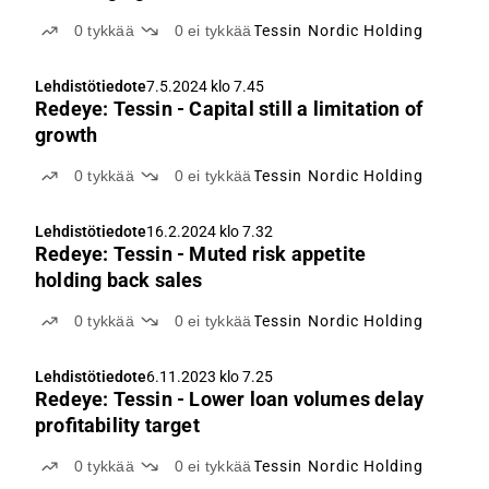
0
tykkää
0
ei tykkää
Tessin Nordic Holding
Lehdistötiedote
7.5.2024 klo 7.45
Redeye: Tessin - Capital still a limitation of
growth
0
tykkää
0
ei tykkää
Tessin Nordic Holding
Lehdistötiedote
16.2.2024 klo 7.32
Redeye: Tessin - Muted risk appetite
holding back sales
0
tykkää
0
ei tykkää
Tessin Nordic Holding
Lehdistötiedote
6.11.2023 klo 7.25
Redeye: Tessin - Lower loan volumes delay
profitability target
0
tykkää
0
ei tykkää
Tessin Nordic Holding