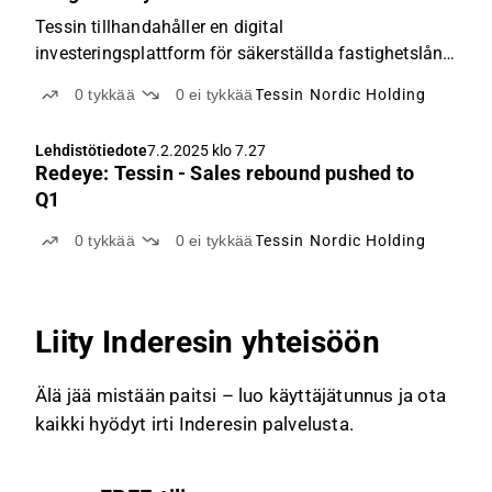
Tessin tillhandahåller en digital
investeringsplattform för säkerställda fastighetslån.
Tessin tecknade avtal med Pollen Street i september
0
tykkää
0
ei tykkää
Tessin Nordic Holding
2024 gällande initialt 600 miljoner kronor i
byggkreditiv och har tecknat avtal om att förvärva
Lehdistötiedote
7.2.2025 klo 7.27
ytterligare 20...
Redeye: Tessin - Sales rebound pushed to
Q1
0
tykkää
0
ei tykkää
Tessin Nordic Holding
Liity Inderesin yhteisöön
Älä jää mistään paitsi – luo käyttäjätunnus ja ota
kaikki hyödyt irti Inderesin palvelusta.