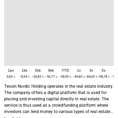
1pv
1kk
3kk
6kk
YTD
1v
3v
5v
M
0,00
−8,54
−26,83
−56,77
−58,90
−49,83
−84,65
−98,78
−99,
%
%
%
%
%
%
%
%
Tessin Nordic Holding operates in the real estate industry.
The company offers a digital platform that is used for
placing and investing capital directly in real estate. The
service is thus used as a crowdfunding platform where
investors can lend money to various types of real estate
projects. The largest operations are found around the