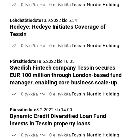
0
tykkää
0
ei tykkää
Tessin Nordic Holding
Lehdistötiedote
13.9.2022 klo 5.54
Redeye: Redeye Initiates Coverage of
Tessin
0
tykkää
0
ei tykkää
Tessin Nordic Holding
Pörssitiedote
18.5.2022 klo 16.35
Swedish Fintech company Tessin secures
EUR 100 million through London-based fund
manager, enabling core business scale-up
0
tykkää
0
ei tykkää
Tessin Nordic Holding
Pörssitiedote
3.2.2022 klo 14.00
Dynamic Credit Diversified Loan Fund
invests in Tessin property loans
0
tykkää
0
ei tykkää
Tessin Nordic Holding