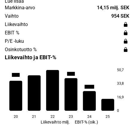
Lue lisää
Nordic market. The company's headquarters are located
Markkina-arvo
14,15 milj. SEK
in Stockholm.
Vaihto
954 SEK
Liikevaihto
EBIT %
P/E -luku
Osinkotuotto %
Liikevaihto ja EBIT-%
50,7
−31,4
−39,3
−75,5
33,8
−126,6
−186,4
16,9
0
20
21
22
23
24
25
Liikevaihto milj.
EBIT-% (oik.)