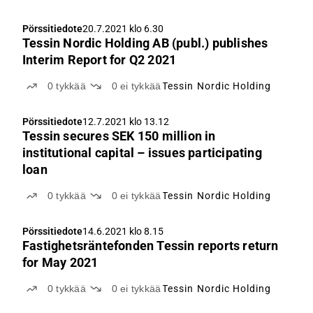
Pörssitiedote
20.7.2021 klo 6.30
Tessin Nordic Holding AB (publ.) publishes
Interim Report for Q2 2021
0
tykkää
0
ei tykkää
Tessin Nordic Holding
Pörssitiedote
12.7.2021 klo 13.12
Tessin secures SEK 150 million in
institutional capital – issues participating
loan
0
tykkää
0
ei tykkää
Tessin Nordic Holding
Pörssitiedote
14.6.2021 klo 8.15
Fastighetsräntefonden Tessin reports return
for May 2021
0
tykkää
0
ei tykkää
Tessin Nordic Holding