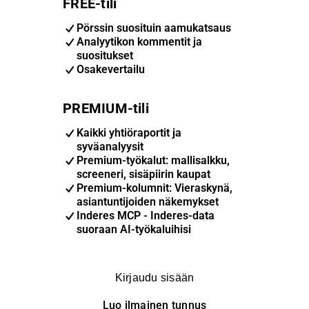
FREE-tili
Pörssin suosituin aamukatsaus
Analyytikon kommentit ja
suositukset
Osakevertailu
PREMIUM-tili
Kaikki yhtiöraportit ja
syväanalyysit
Premium-työkalut: mallisalkku,
screeneri, sisäpiirin kaupat
Premium-kolumnit: Vieraskynä,
asiantuntijoiden näkemykset
Inderes MCP - Inderes-data
suoraan AI-työkaluihisi
Kirjaudu sisään
Luo ilmainen tunnus