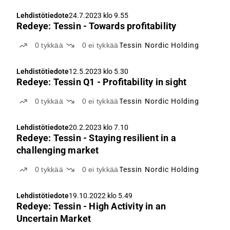
Lehdistötiedote
24.7.2023 klo 9.55
Redeye: Tessin - Towards profitability
0
tykkää
0
ei tykkää
Tessin Nordic Holding
Lehdistötiedote
12.5.2023 klo 5.30
Redeye: Tessin Q1 - Profitability in sight
0
tykkää
0
ei tykkää
Tessin Nordic Holding
Lehdistötiedote
20.2.2023 klo 7.10
Redeye: Tessin - Staying resilient in a
challenging market
0
tykkää
0
ei tykkää
Tessin Nordic Holding
Lehdistötiedote
19.10.2022 klo 5.49
Redeye: Tessin - High Activity in an
Uncertain Market