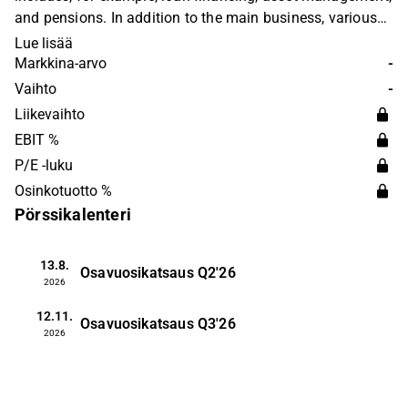
and pensions. In addition to the main business, various
ancillary services are offered. The company operates
Lue lisää
around the Norwegian financial market.
Markkina-arvo
-
Vaihto
-
Liikevaihto
EBIT %
P/E -luku
Osinkotuotto %
Pörssikalenteri
13.8.
Osavuosikatsaus
Q2'26
2026
12.11.
Osavuosikatsaus
Q3'26
2026