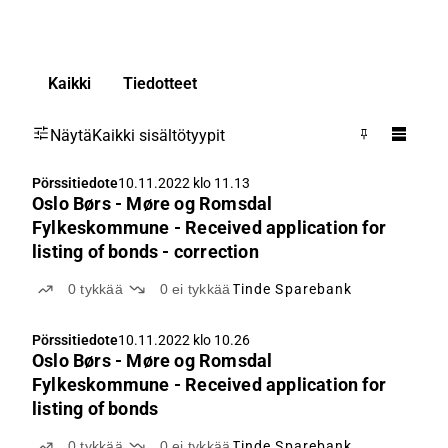
Kaikki
Tiedotteet
Näytä
Kaikki sisältötyypit
Pörssitiedote
10.11.2022 klo 11.13
Oslo Børs - Møre og Romsdal
Fylkeskommune - Received application for
listing of bonds - correction
0
tykkää
0
ei tykkää
Tinde Sparebank
Pörssitiedote
10.11.2022 klo 10.26
Oslo Børs - Møre og Romsdal
Fylkeskommune - Received application for
listing of bonds
0
tykkää
0
ei tykkää
Tinde Sparebank