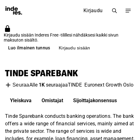
Kirjaudu
Kirjaudu sisään Inderes Free -tilillesi nähdäksesi kaikki sivun
maksuton sisältö.
Luo ilmainen tunnus
Kirjaudu sisään
TINDE SPAREBANK
Alle
1K
seuraajaa
TINDE
Euronext Growth Oslo
B
Seuraa
Yleiskuva
Omistajat
Sijoittajakonsensus
Tinde Sparebank conducts banking operations. The bank
offers a wide range of financial services, mainly aimed at
the private sector. The range of services is wide and
includes, for example, loan financing, asset management,