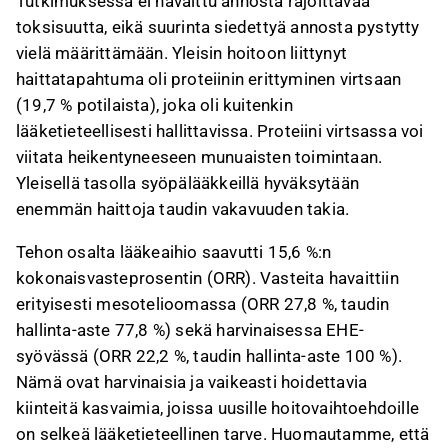
Tutkimuksessa ei havaittu annosta rajoittavaa
liittyvää palautetta Inderesin
foorumilla
.
toksisuutta, eikä suurinta siedettyä annosta pystytty
vielä määrittämään. Yleisin hoitoon liittynyt
haittatapahtuma oli proteiinin erittyminen virtsaan
(19,7 % potilaista), joka oli kuitenkin
lääketieteellisesti hallittavissa. Proteiini virtsassa voi
viitata heikentyneeseen munuaisten toimintaan.
Yleisellä tasolla syöpälääkkeillä hyväksytään
enemmän haittoja taudin vakavuuden takia.
Tehon osalta lääkeaihio saavutti 15,6 %:n
kokonaisvasteprosentin (ORR). Vasteita havaittiin
erityisesti mesotelioomassa (ORR 27,8 %, taudin
hallinta-aste 77,8 %) sekä harvinaisessa EHE-
syövässä (ORR 22,2 %, taudin hallinta-aste 100 %).
Nämä ovat harvinaisia ja vaikeasti hoidettavia
kiinteitä kasvaimia, joissa uusille hoitovaihtoehdoille
on selkeä lääketieteellinen tarve. Huomautamme, että