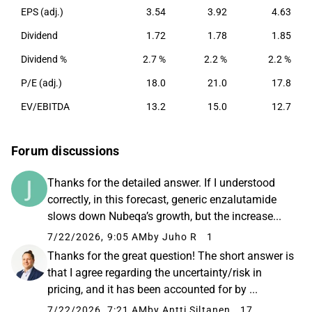
EPS (adj.)
3.54
3.92
4.63
Dividend
1.72
1.78
1.85
Dividend %
2.7 %
2.2 %
2.2 %
P/E (adj.)
18.0
21.0
17.8
EV/EBITDA
13.2
15.0
12.7
Forum discussions
Thanks for the detailed answer. If I understood
correctly, in this forecast, generic enzalutamide
slows down Nubeqa’s growth, but the increase...
7/22/2026, 9:05 AM
by Juho R
1
Thanks for the great question! The short answer is
that I agree regarding the uncertainty/risk in
pricing, and it has been accounted for by ...
7/22/2026, 7:21 AM
by Antti Siltanen
17