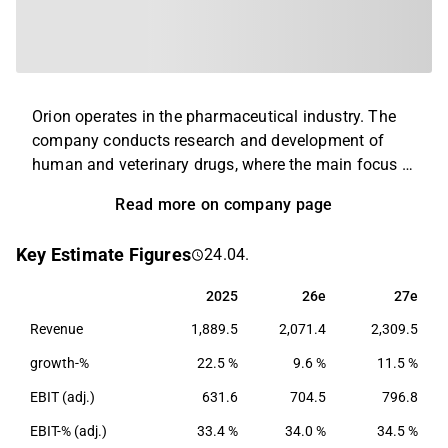
Orion operates in the pharmaceutical industry. The
company conducts research and development of
human and veterinary drugs, where the main focus is
on diseases that affect the nervous system, as well
Read more on company page
as oncology and respiratory diseases. Today, the
company's products are found on a global level, with
Key Estimate Figures
24.04.
the largest presence in the Nordic region and the rest
of Europe. The company's head office is located in
2025
26e
27e
2025
26e
27e
Espoo, Finland.
Revenue
1,889.5
2,071.4
2,309.5
growth-%
22.5 %
9.6 %
11.5 %
EBIT (adj.)
631.6
704.5
796.8
EBIT-% (adj.)
33.4 %
34.0 %
34.5 %