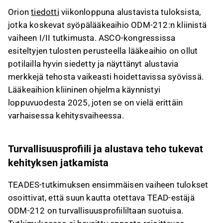
tehomerkkejä vaikeasti hoidettavissa syövissä.
Orion
tiedotti
viikonloppuna alustavista tuloksista,
TEADES-tutkimuksen tulokset osoittivat, että
jotka koskevat syöpälääkeaihio ODM-212:n kliinistä
ODM-212:lla on suotuisa turvallisuusprofiili
vaiheen I/II tutkimusta. ASCO-kongressissa
ilman annosta rajoittavaa toksisuutta, ja lääke
esiteltyjen tulosten perusteella lääkeaihio on ollut
saavutti 15,6 %:n kokonaisvasteprosentin
potilailla hyvin siedetty ja näyttänyt alustavia
erityisesti mesotelioomassa ja EHE-syövässä.
merkkejä tehosta vaikeasti hoidettavissa syövissä.
ODM-212 on saanut Yhdysvaltain FDA:lta
Lääkeaihion kliininen ohjelma käynnistyi
harvinaislääkestatuksen mesoteliooman
loppuvuodesta 2025, joten se on vielä erittäin
hoidossa, mikä tarjoaa taloudellisia
varhaisessa kehitysvaiheessa.
kannustimia ja markkinasuojaa
kaupallistamisvaiheessa.
Vaikka vaiheen I tulokset tukevat tutkimusten
Turvallisuusprofiili ja alustava teho tukevat
jatkamista, kaupallistaminen on vielä vuosien
kehityksen jatkamista
päässä, ja Orionin lähivuosien arvonluonti
perustuu nykyisiin markkinoilla oleviin
TEADES-tutkimuksen ensimmäisen vaiheen tulokset
tuotteisiin.
osoittivat, että suun kautta otettava TEAD-estäjä
ODM-212 on turvallisuusprofiililtaan suotuisa.
Tämä sisältö on tekoälyn tuottamaa. Anna siihen