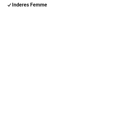
Inderes Femme
Email address
Subscribe
You can change your subscription and options at any
time
Find us on social media
Inderes Forum
Youtube
Facebook