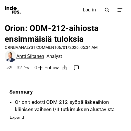
Log in
Orion: ODM-212-aihiosta
ensimmäisiä tuloksia
ORNBV
ANALYST COMMENT
06/01/2026, 05:34 AM
Antti Siltanen
Analyst
32
0
Follow
likes
dislikes
Summary
Orion tiedotti ODM-212-syöpälääkeaihion
kliinisen vaiheen I/II tutkimuksen alustavista
tuloksista, jotka osoittavat lääkkeen olevan
Expand
hyvin siedetty ja osoittavan alustavia