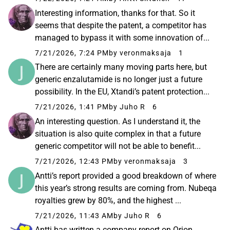
Interesting information, thanks for that. So it
seems that despite the patent, a competitor has
managed to bypass it with some innovation of...
7/21/2026, 7:24 PM
by veronmaksaja
1
There are certainly many moving parts here, but
generic enzalutamide is no longer just a future
possibility. In the EU, Xtandi’s patent protection...
7/21/2026, 1:41 PM
by Juho R
6
An interesting question. As I understand it, the
situation is also quite complex in that a future
generic competitor will not be able to benefit...
7/21/2026, 12:43 PM
by veronmaksaja
3
Antti’s report provided a good breakdown of where
this year’s strong results are coming from. Nubeqa
royalties grew by 80%, and the highest ...
7/21/2026, 11:43 AM
by Juho R
6
Antti has written a company report on Orion