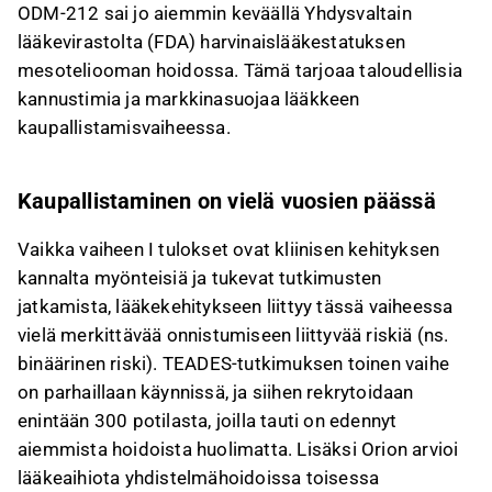
ODM-212 sai jo aiemmin keväällä Yhdysvaltain
lääkevirastolta (FDA) harvinaislääkestatuksen
mesoteliooman hoidossa. Tämä tarjoaa taloudellisia
kannustimia ja markkinasuojaa lääkkeen
kaupallistamisvaiheessa.
Kaupallistaminen on vielä vuosien päässä
Vaikka vaiheen I tulokset ovat kliinisen kehityksen
kannalta myönteisiä ja tukevat tutkimusten
jatkamista, lääkekehitykseen liittyy tässä vaiheessa
vielä merkittävää onnistumiseen liittyvää riskiä (ns.
binäärinen riski). TEADES-tutkimuksen toinen vaihe
on parhaillaan käynnissä, ja siihen rekrytoidaan
enintään 300 potilasta, joilla tauti on edennyt
aiemmista hoidoista huolimatta. Lisäksi Orion arvioi
lääkeaihiota yhdistelmähoidoissa toisessa