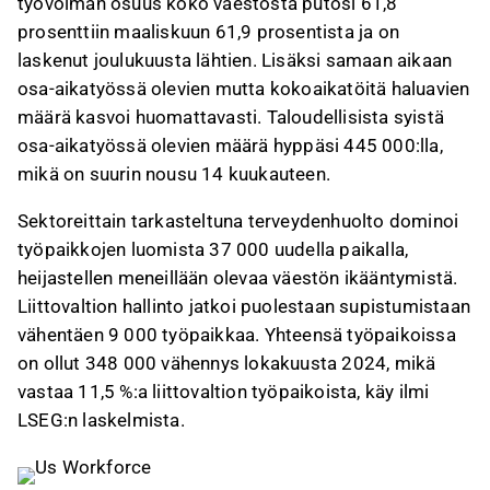
työvoiman osuus koko väestöstä putosi 61,8
prosenttiin maaliskuun 61,9 prosentista ja on
laskenut joulukuusta lähtien. Lisäksi samaan aikaan
osa-aikatyössä olevien mutta kokoaikatöitä haluavien
määrä kasvoi huomattavasti. Taloudellisista syistä
osa-aikatyössä olevien määrä hyppäsi 445 000:lla,
mikä on suurin nousu 14 kuukauteen.
Sektoreittain tarkasteltuna terveydenhuolto dominoi
työpaikkojen luomista 37 000 uudella paikalla,
heijastellen meneillään olevaa väestön ikääntymistä.
Liittovaltion hallinto jatkoi puolestaan supistumistaan
vähentäen 9 000 työpaikkaa. Yhteensä työpaikoissa
on ollut 348 000 vähennys lokakuusta 2024, mikä
vastaa 11,5 %:a liittovaltion työpaikoista, käy ilmi
LSEG:n laskelmista.