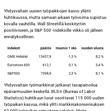
Huolestuttavaa on työvoiman supistuminen,
Yhdysvaltain uusien työpaikkojen kasvu yllätti
sillä 92 000 ihmistä jätti työvoiman
huhtikuussa, mutta samaan aikaan työvoima supistuu
huhtikuussa, ja koko vuoden lasku on 1,5
kovalla vauhdilla. Wall Streetillä keskityttiin
miljoonaa.
positiiviseen, ja S&P 500 -indeksille viikko oli jälleen
Osa-aikatyössä olevien määrä kasvoi 445
ennätyksellinen.
000:lla, mikä on suurin nousu 14 kuukauteen, ja
työvoiman osuus väestöstä laski 61,8
Indeksit
päätös
muutos 1 vko
vuoden alusta
prosenttiin.
OMX Helsinki
13437,9
-1,3 %
8,2 %
Terveydenhuolto loi 37 000 uutta työpaikkaa,
kun taas liittovaltion hallinto vähensi 9 000
Eurostoxx 600
612,1
0,1 %
3,4 %
työpaikkaa, mikä on osa laajempaa 348 000
S&P500
7398,9
2,3 %
8,1 %
työpaikan vähennystä lokakuusta 2024 lähtien.
Yhdysvaltain työmarkkinat jatkavat tasapainoilua
Tämä sisältö on tekoälyn tuottamaa. Anna siihen
epävarmuuden keskellä. BLS:n (Bureau of Labor
liittyvää palautetta Inderesin
foorumilla
.
Statistics) huhtikuun luvut osoittavat 115 000 uuden
työpaikan kasvua, mikä ylitti markkinakonsensuksen
62 000 työpaikan ennusteen selvästi. Myös