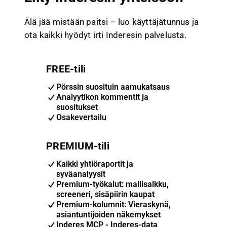
Älä jää mistään paitsi – luo käyttäjätunnus ja
ota kaikki hyödyt irti Inderesin palvelusta.
FREE-tili
Pörssin suosituin aamukatsaus
Analyytikon kommentit ja
suositukset
Osakevertailu
PREMIUM-tili
Kaikki yhtiöraportit ja
syväanalyysit
Premium-työkalut: mallisalkku,
screeneri, sisäpiirin kaupat
Premium-kolumnit: Vieraskynä,
asiantuntijoiden näkemykset
Inderes MCP - Inderes-data