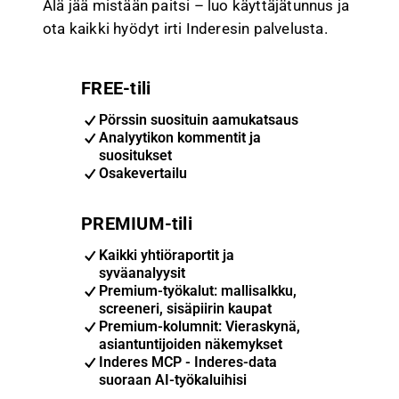
Älä jää mistään paitsi – luo käyttäjätunnus ja
ota kaikki hyödyt irti Inderesin palvelusta.
FREE-tili
Pörssin suosituin aamukatsaus
Analyytikon kommentit ja
suositukset
Osakevertailu
PREMIUM-tili
Kaikki yhtiöraportit ja
syväanalyysit
Premium-työkalut: mallisalkku,
screeneri, sisäpiirin kaupat
Premium-kolumnit: Vieraskynä,
asiantuntijoiden näkemykset
Inderes MCP - Inderes-data
suoraan AI-työkaluihisi