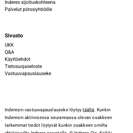
Inderes sijoituskohteena
Palvelut pörssiyhtiöille
Sivusto
UKK
Q&A
Käyttöehdot
Tietosuojaseloste
Vastuuvapauslauseke
Inderesin vastuuvapauslauseke löytyy
täältä
. Kunkin
Inderesin aktiivisessa seurannassa olevan osakkeen
tarkemmat tiedot löytyvät kunkin osakkeen omilta